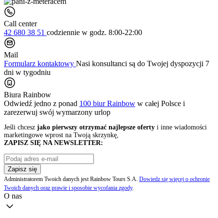
Call center
42 680 38 51
codziennie
w godz. 8:00-22:00
Mail
Formularz kontaktowy
Nasi konsultanci są do Twojej dyspozycji 7
dni w tygodniu
Biura Rainbow
Odwiedź jedno z ponad
100 biur Rainbow
w całej Polsce i
zarezerwuj swój
wymarzony urlop
Jeśli chcesz
jako pierwszy otrzymać najlepsze oferty
i inne wiadomości
marketingowe wprost na Twoją skrzynkę,
ZAPISZ SIĘ NA NEWSLETTER:
Zapisz się
Administratorem Twoich danych jest Rainbow Tours S.A.
Dowiedz się więcej o ochronie
Twoich danych oraz prawie i sposobie wycofania zgody
.
O nas