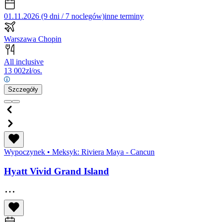
01.11.2026 (9 dni / 7 noclegów)
inne terminy
Warszawa Chopin
All inclusive
13 002
zł/os.
Szczegóły
Wypoczynek
•
Meksyk: Riviera Maya - Cancun
Hyatt Vivid Grand Island