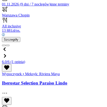
01.11.2026 (9 dni / 7 noclegów)
inne terminy
Warszawa Chopin
All inclusive
13 881
zł/os.
Szczegóły
6.0/6
(1 opinia)
Wypoczynek
•
Meksyk: Riviera Maya
Iberostar Selection Paraiso Lindo