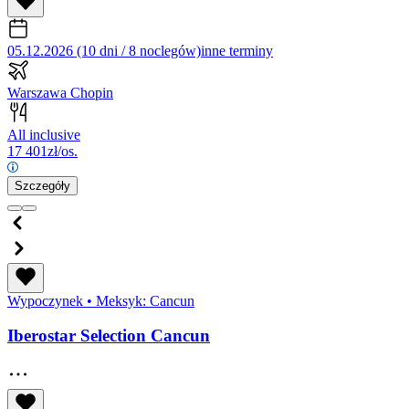
05.12.2026 (10 dni / 8 noclegów)
inne terminy
Warszawa Chopin
All inclusive
17 401
zł/os.
Szczegóły
Wypoczynek
•
Meksyk: Cancun
Iberostar Selection Cancun