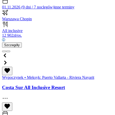
01.11.2026 (9 dni / 7 noclegów)
inne terminy
Warszawa Chopin
All inclusive
12 902
zł/os.
Szczegóły
Wypoczynek
•
Meksyk: Puerto Vallarta - Riviera Nayarit
Costa Sur All Inclusive Resort