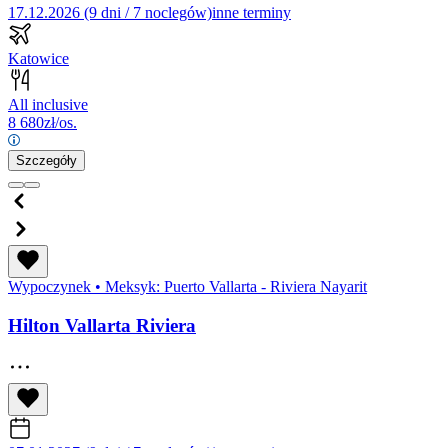
17.12.2026 (9 dni / 7 noclegów)
inne terminy
Katowice
All inclusive
8 680
zł/os.
Szczegóły
Wypoczynek
•
Meksyk: Puerto Vallarta - Riviera Nayarit
Hilton Vallarta Riviera