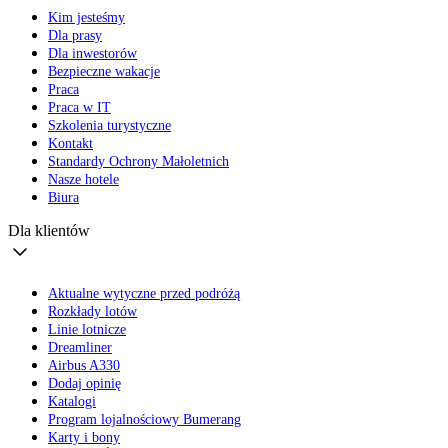
Kim jesteśmy
Dla prasy
Dla inwestorów
Bezpieczne wakacje
Praca
Praca w IT
Szkolenia turystyczne
Kontakt
Standardy Ochrony Małoletnich
Nasze hotele
Biura
Dla klientów
Aktualne wytyczne przed podróżą
Rozkłady lotów
Linie lotnicze
Dreamliner
Airbus A330
Dodaj opinię
Katalogi
Program lojalnościowy Bumerang
Karty i bony