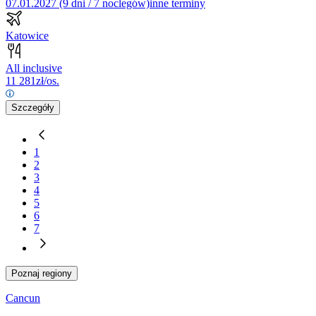
07.01.2027 (9 dni / 7 noclegów)
inne terminy
Katowice
All inclusive
11 281
zł/os.
Szczegóły
1
2
3
4
5
6
7
Poznaj regiony
Cancun