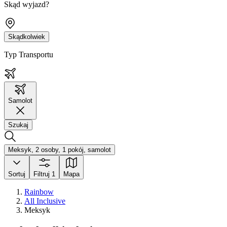
Skąd wyjazd?
Skądkolwiek
Typ Transportu
Samolot
Szukaj
Meksyk, 2 osoby, 1 pokój, samolot
Sortuj
Filtruj
1
Mapa
Rainbow
All Inclusive
Meksyk