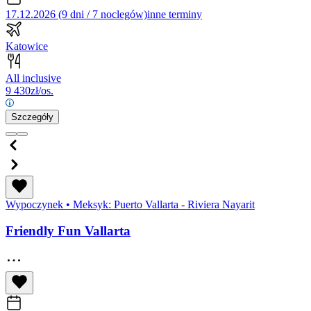
17.12.2026 (9 dni / 7 noclegów)
inne terminy
Katowice
All inclusive
9 430
zł/os.
Szczegóły
Wypoczynek
•
Meksyk: Puerto Vallarta - Riviera Nayarit
Friendly Fun Vallarta