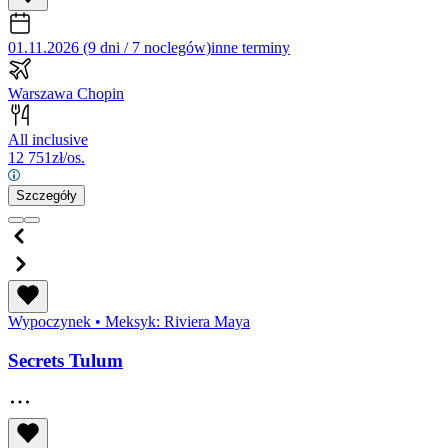
01.11.2026 (9 dni / 7 noclegów)
inne terminy
Warszawa Chopin
All inclusive
12 751
zł/os.
Szczegóły
Wypoczynek
•
Meksyk: Riviera Maya
Secrets Tulum