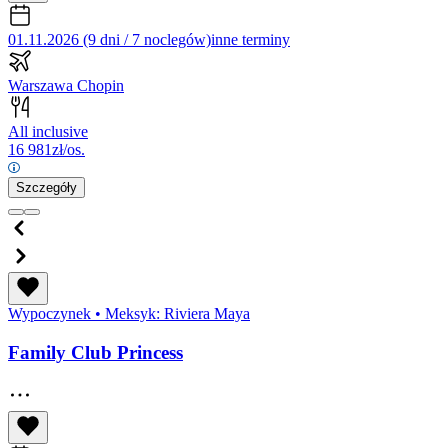
01.11.2026 (9 dni / 7 noclegów)
inne terminy
Warszawa Chopin
All inclusive
16 981
zł/os.
Szczegóły
Wypoczynek
•
Meksyk: Riviera Maya
Family Club Princess