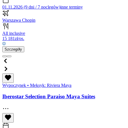
01.11.2026 (9 dni / 7 noclegów)
inne terminy
Warszawa Chopin
All inclusive
15 181
zł/os.
Szczegóły
Wypoczynek
•
Meksyk: Riviera Maya
Iberostar Selection Paraiso Maya Suites