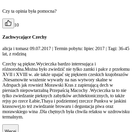
Czy ta opinia była pomocna?
10
Zachwycające Czechy
alicja i tomasz 09.07.2017
| Termin pobytu: lipiec 2017
| Tagi: 36-45
lat, z rodziną
Czechy są piękne.Wycieczka bardzo interesująca i
różnorodna.Można było zwiedzić nie tylko zamki i pałce z przełomu
XVII i XVIII w. ale także upajać się pięknem czeskich krajobrazów
.Niesamowite wrażenie wywarły na nas wytwory skalne w
Adrspach jak rownież Morawski Kras z zapierającą dech w
piersiach niepowtarzalną Przepaścią Macochy .Wycieczka ta to nie
tylko zwiedzanie pieknych zabytków architektonicznych, to także
rejsy po rzece Łabie,Thaya i podziemnej rzeczce Punkva w jaskini
krassowej,to też zwiedzanie browaru i degustacja piwa oraz
morawskiego wina .Dla chętnych była chwila relaksu w uzdrowisku
termalnym.
Więcej