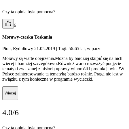
Czy ta opinia była pomocna?
6
Morawy-czeska Toskania
Piotr, Rydułtowy 21.05.2019
| Tagi: 56-65 lat, w parze
Morawy są warte obejrzenia.Można by bardziej skupić się na nich-
więcej i bardziej szczegółowo.Również warto rozważyć podjęcie
tematyki związanej z historią uprawy winorośli i produkcji wina!W
Polsce zainteresowanie tą tematyką bardzo rośnie. Praga nie jest w
związku z tym konieczna w programie wycieczki.
Więcej
4.0/6
Czy ta opinia była pomocna?