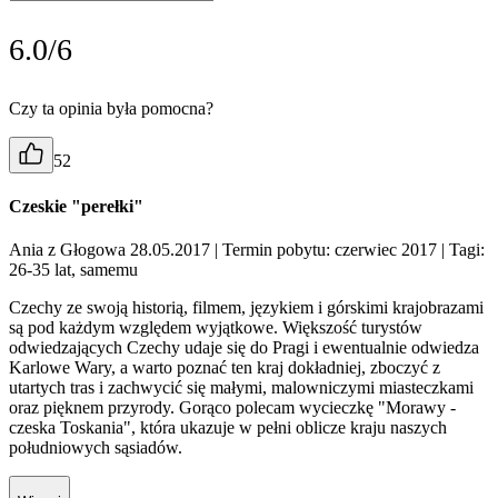
6.0/6
Czy ta opinia była pomocna?
52
Czeskie "perełki"
Ania z Głogowa 28.05.2017
| Termin pobytu: czerwiec 2017
| Tagi:
26-35 lat, samemu
Czechy ze swoją historią, filmem, językiem i górskimi krajobrazami
są pod każdym względem wyjątkowe. Większość turystów
odwiedzających Czechy udaje się do Pragi i ewentualnie odwiedza
Karlowe Wary, a warto poznać ten kraj dokładniej, zboczyć z
utartych tras i zachwycić się małymi, malowniczymi miasteczkami
oraz pięknem przyrody. Gorąco polecam wycieczkę "Morawy -
czeska Toskania", która ukazuje w pełni oblicze kraju naszych
południowych sąsiadów.