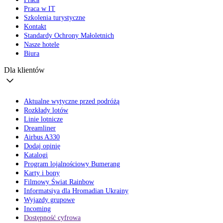
Praca w IT
Szkolenia turystyczne
Kontakt
Standardy Ochrony Małoletnich
Nasze hotele
Biura
Dla klientów
Aktualne wytyczne przed podróżą
Rozkłady lotów
Linie lotnicze
Dreamliner
Airbus A330
Dodaj opinię
Katalogi
Program lojalnościowy Bumerang
Karty i bony
Filmowy Świat Rainbow
Informatsiya dla Hromadian Ukrainy
Wyjazdy grupowe
Incoming
Dostępność cyfrowa