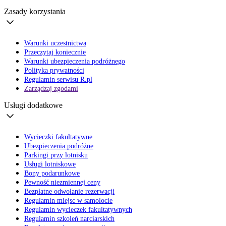
Zasady korzystania
Warunki uczestnictwa
Przeczytaj koniecznie
Warunki ubezpieczenia podróżnego
Polityka prywatności
Regulamin serwisu R.pl
Zarządzaj zgodami
Usługi dodatkowe
Wycieczki fakultatywne
Ubezpieczenia podróżne
Parkingi przy lotnisku
Usługi lotniskowe
Bony podarunkowe
Pewność niezmiennej ceny
Bezpłatne odwołanie rezerwacji
Regulamin miejsc w samolocie
Regulamin wycieczek fakultatywnych
Regulamin szkoleń narciarskich