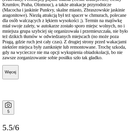
Krumlov, Praha, Olomouc), a także atrakacje przyrodnicze
(Macocha i jaskinie Punkvy, skalne miasto, Zbraszowskie jaskinie
aragonitowe). Niezłą atrakcją był też spacer w chmurach, polecane
dla osób walczących z lękiem wysokości ;). Termin na majówkę
miał swoje zalety, w autokarze zostało sporo miejsc wolnych, no i
mniejsza grupa szybciej się organizowała i przemieszczała, nie było
też dzikich tłumów w odwiedzanych miejscach (no może poza
Pragą, gdzie ruch jest cały czas). Z drugiej strony przed wakacjami
niektóre miejsca były zamknięte lub remontowane. Trochę szkoda,
gdy na wycieczce nie ma opcji wykupienia obiadokolacji, bo nie
zawsze zorganizowanie sobie posiłku szło tak gładko.
Więcej
5
5.5/6