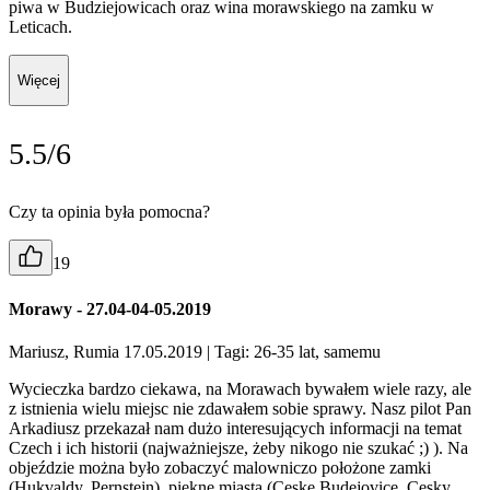
piwa w Budziejowicach oraz wina morawskiego na zamku w
Leticach.
Więcej
5.5/6
Czy ta opinia była pomocna?
19
Morawy - 27.04-04-05.2019
Mariusz, Rumia 17.05.2019
| Tagi: 26-35 lat, samemu
Wycieczka bardzo ciekawa, na Morawach bywałem wiele razy, ale
z istnienia wielu miejsc nie zdawałem sobie sprawy. Nasz pilot Pan
Arkadiusz przekazał nam dużo interesujących informacji na temat
Czech i ich historii (najważniejsze, żeby nikogo nie szukać ;) ). Na
objeździe można było zobaczyć malowniczo położone zamki
(Hukvaldy, Pernstejn), piękne miasta (Ceske Budejovice, Cesky