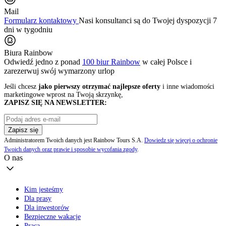
Mail
Formularz kontaktowy
Nasi konsultanci są do Twojej dyspozycji 7
dni w tygodniu
Biura Rainbow
Odwiedź jedno z ponad
100 biur Rainbow
w całej Polsce i
zarezerwuj swój
wymarzony urlop
Jeśli chcesz
jako pierwszy otrzymać najlepsze oferty
i inne wiadomości
marketingowe wprost na Twoją skrzynkę,
ZAPISZ SIĘ NA NEWSLETTER:
Zapisz się
Administratorem Twoich danych jest Rainbow Tours S.A.
Dowiedz się więcej o ochronie
Twoich danych oraz prawie i sposobie wycofania zgody
.
O nas
Kim jesteśmy
Dla prasy
Dla inwestorów
Bezpieczne wakacje
Praca