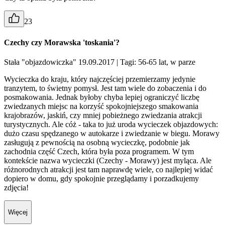
23
Czechy czy Morawska 'toskania'?
Stała "objazdowiczka" 19.09.2017
| Tagi: 56-65 lat, w parze
Wycieczka do kraju, który najczęściej przemierzamy jedynie
tranzytem, to świetny pomysł. Jest tam wiele do zobaczenia i do
posmakowania. Jednak byłoby chyba lepiej ograniczyć liczbę
zwiedzanych miejsc na korzyść spokojniejszego smakowania
krajobrazów, jaskiń, czy mniej pobieżnego zwiedzania atrakcji
turystycznych. Ale cóż - taka to już uroda wycieczek objazdowych:
dużo czasu spędzanego w autokarze i zwiedzanie w biegu. Morawy
zasługują z pewnością na osobną wycieczkę, podobnie jak
zachodnia część Czech, która była poza programem. W tym
kontekście nazwa wycieczki (Czechy - Morawy) jest myląca. Ale
różnorodnych atrakcji jest tam naprawdę wiele, co najlepiej widać
dopiero w domu, gdy spokojnie przeglądamy i porzadkujemy
zdjęcia!
Więcej