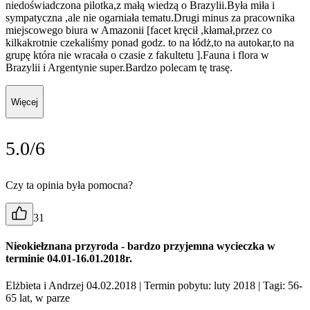
niedoświadczona pilotka,z małą wiedzą o Brazylii.Była miła i
sympatyczna ,ale nie ogarniała tematu.Drugi minus za pracownika
miejscowego biura w Amazonii [facet kręcił ,kłamał,przez co
kilkakrotnie czekaliśmy ponad godz. to na łódż,to na autokar,to na
grupę która nie wracała o czasie z fakultetu ].Fauna i flora w
Brazylii i Argentynie super.Bardzo polecam tę trasę.
Więcej
5.0/6
Czy ta opinia była pomocna?
31
Nieokiełznana przyroda - bardzo przyjemna wycieczka w
terminie 04.01-16.01.2018r.
Elżbieta i Andrzej 04.02.2018
| Termin pobytu: luty 2018
| Tagi: 56-
65 lat, w parze