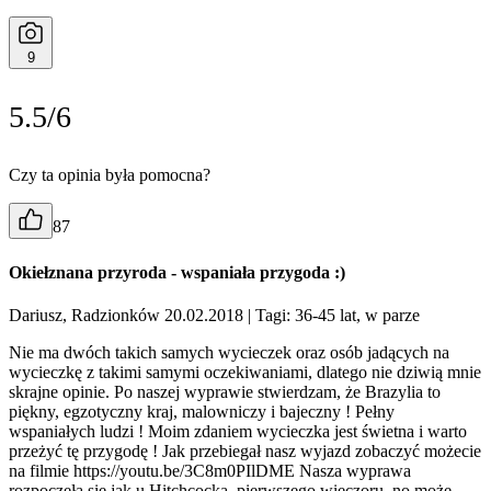
9
5.5/6
Czy ta opinia była pomocna?
87
Okiełznana przyroda - wspaniała przygoda :)
Dariusz, Radzionków 20.02.2018
| Tagi: 36-45 lat, w parze
Nie ma dwóch takich samych wycieczek oraz osób jadących na
wycieczkę z takimi samymi oczekiwaniami, dlatego nie dziwią mnie
skrajne opinie. Po naszej wyprawie stwierdzam, że Brazylia to
piękny, egzotyczny kraj, malowniczy i bajeczny ! Pełny
wspaniałych ludzi ! Moim zdaniem wycieczka jest świetna i warto
przeżyć tę przygodę ! Jak przebiegał nasz wyjazd zobaczyć możecie
na filmie https://youtu.be/3C8m0PIlDME Nasza wyprawa
rozpoczęła się jak u Hitchcocka, pierwszego wieczoru, no może