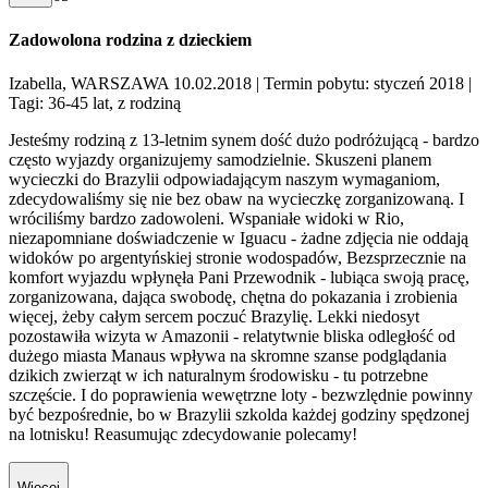
Zadowolona rodzina z dzieckiem
Izabella, WARSZAWA 10.02.2018
| Termin pobytu: styczeń 2018
|
Tagi: 36-45 lat, z rodziną
Jesteśmy rodziną z 13-letnim synem dość dużo podróżującą - bardzo
często wyjazdy organizujemy samodzielnie. Skuszeni planem
wycieczki do Brazylii odpowiadającym naszym wymaganiom,
zdecydowaliśmy się nie bez obaw na wycieczkę zorganizowaną. I
wróciliśmy bardzo zadowoleni. Wspaniałe widoki w Rio,
niezapomniane doświadczenie w Iguacu - żadne zdjęcia nie oddają
widoków po argentyńskiej stronie wodospadów, Bezsprzecznie na
komfort wyjazdu wpłynęła Pani Przewodnik - lubiąca swoją pracę,
zorganizowana, dająca swobodę, chętna do pokazania i zrobienia
więcej, żeby całym sercem poczuć Brazylię. Lekki niedosyt
pozostawiła wizyta w Amazonii - relatytwnie bliska odległość od
dużego miasta Manaus wpływa na skromne szanse podglądania
dzikich zwierząt w ich naturalnym środowisku - tu potrzebne
szczęście. I do poprawienia wewętrzne loty - bezwzlędnie powinny
być bezpośrednie, bo w Brazylii szkolda każdej godziny spędzonej
na lotnisku! Reasumując zdecydowanie polecamy!
Więcej