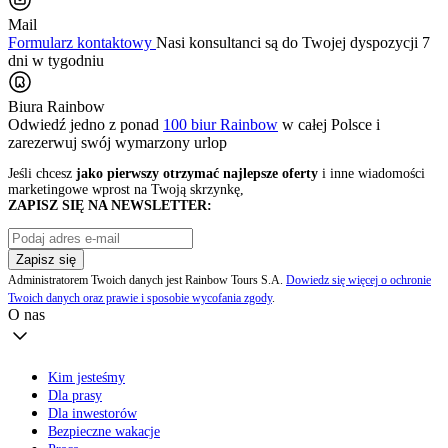
Mail
Formularz kontaktowy
Nasi konsultanci są do Twojej dyspozycji 7
dni w tygodniu
Biura Rainbow
Odwiedź jedno z ponad
100 biur Rainbow
w całej Polsce i
zarezerwuj swój
wymarzony urlop
Jeśli chcesz
jako pierwszy otrzymać najlepsze oferty
i inne wiadomości
marketingowe wprost na Twoją skrzynkę,
ZAPISZ SIĘ NA NEWSLETTER:
Zapisz się
Administratorem Twoich danych jest Rainbow Tours S.A.
Dowiedz się więcej o ochronie
Twoich danych oraz prawie i sposobie wycofania zgody
.
O nas
Kim jesteśmy
Dla prasy
Dla inwestorów
Bezpieczne wakacje