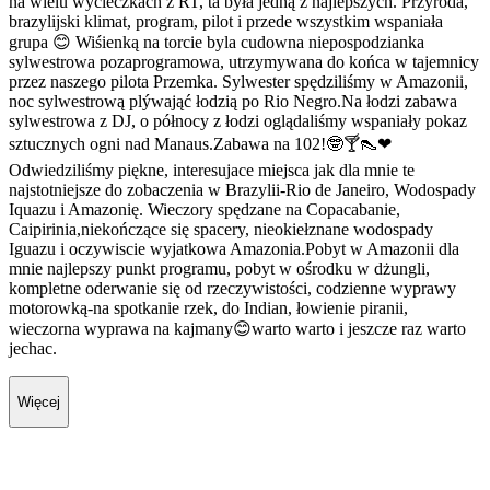
na wielu wycieczkach z RT, ta była jedną z najlepszych. Przyroda,
brazylijski klimat, program, pilot i przede wszystkim wspaniała
grupa 😊 Wiśienką na torcie byla cudowna niepospodzianka
sylwestrowa pozaprogramowa, utrzymywana do końca w tajemnicy
przez naszego pilota Przemka. Sylwester spędziliśmy w Amazonii,
noc sylwestrową plýwająć łodzią po Rio Negro.Na łodzi zabawa
sylwestrowa z DJ, o północy z łodzi oglądaliśmy wspaniały pokaz
sztucznych ogni nad Manaus.Zabawa na 102!🤓🍸👠❤
Odwiedziliśmy piękne, interesujace miejsca jak dla mnie te
najstotniejsze do zobaczenia w Brazylii-Rio de Janeiro, Wodospady
Iquazu i Amazonię. Wieczory spędzane na Copacabanie,
Caipirinia,niekończące się spacery, nieokiełznane wodospady
Iguazu i oczywiscie wyjatkowa Amazonia.Pobyt w Amazonii dla
mnie najlepszy punkt programu, pobyt w ośrodku w dżungli,
kompletne oderwanie się od rzeczywistości, codzienne wyprawy
motorowką-na spotkanie rzek, do Indian, łowienie piranii,
wieczorna wyprawa na kajmany😊warto warto i jeszcze raz warto
jechac.
Więcej