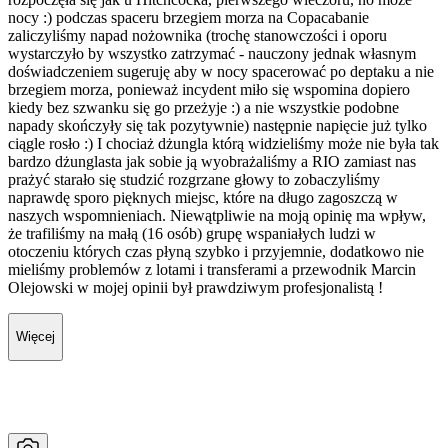
nocy :) podczas spaceru brzegiem morza na Copacabanie
zaliczyliśmy napad nożownika (trochę stanowczości i oporu
wystarczyło by wszystko zatrzymać - nauczony jednak własnym
doświadczeniem sugeruję aby w nocy spacerować po deptaku a nie
brzegiem morza, ponieważ incydent miło się wspomina dopiero
kiedy bez szwanku się go przeżyje :) a nie wszystkie podobne
napady skończyły się tak pozytywnie) następnie napięcie już tylko
ciągle rosło :) I chociaż dżungla którą widzieliśmy może nie była tak
bardzo dżunglasta jak sobie ją wyobrażaliśmy a RIO zamiast nas
prażyć starało się studzić rozgrzane głowy to zobaczyliśmy
naprawdę sporo pięknych miejsc, które na długo zagoszczą w
naszych wspomnieniach. Niewątpliwie na moją opinię ma wpływ,
że trafiliśmy na małą (16 osób) grupę wspaniałych ludzi w
otoczeniu których czas płyną szybko i przyjemnie, dodatkowo nie
mieliśmy problemów z lotami i transferami a przewodnik Marcin
Olejowski w mojej opinii był prawdziwym profesjonalistą !
Więcej