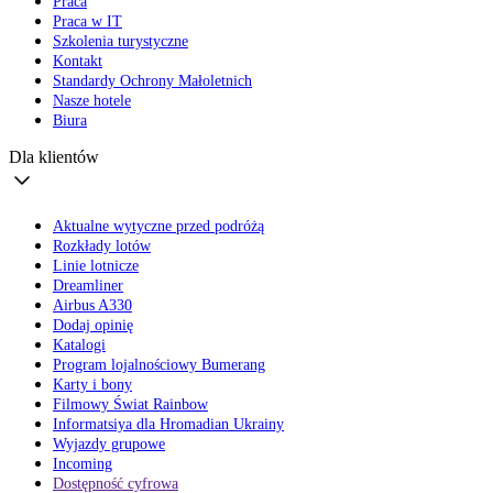
Praca
Praca w IT
Szkolenia turystyczne
Kontakt
Standardy Ochrony Małoletnich
Nasze hotele
Biura
Dla klientów
Aktualne wytyczne przed podróżą
Rozkłady lotów
Linie lotnicze
Dreamliner
Airbus A330
Dodaj opinię
Katalogi
Program lojalnościowy Bumerang
Karty i bony
Filmowy Świat Rainbow
Informatsiya dla Hromadian Ukrainy
Wyjazdy grupowe
Incoming
Dostępność cyfrowa