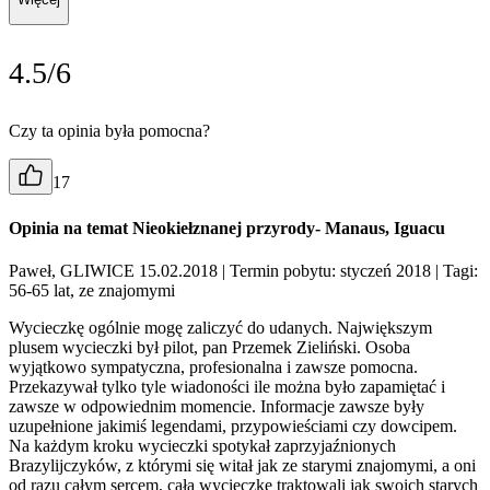
4.5/6
Czy ta opinia była pomocna?
17
Opinia na temat Nieokiełznanej przyrody- Manaus, Iguacu
Paweł, GLIWICE 15.02.2018
| Termin pobytu: styczeń 2018
| Tagi:
56-65 lat, ze znajomymi
Wycieczkę ogólnie mogę zaliczyć do udanych. Największym
plusem wycieczki był pilot, pan Przemek Zieliński. Osoba
wyjątkowo sympatyczna, profesionalna i zawsze pomocna.
Przekazywał tylko tyle wiadoności ile można było zapamiętać i
zawsze w odpowiednim momencie. Informacje zawsze były
uzupełnione jakimiś legendami, przypowieściami czy dowcipem.
Na każdym kroku wycieczki spotykał zaprzyjaźnionych
Brazylijczyków, z którymi się witał jak ze starymi znajomymi, a oni
od razu całym sercem, całą wycieczkę traktowali jak swoich starych