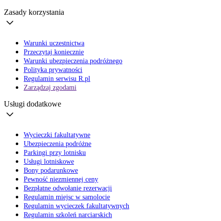
Zasady korzystania
Warunki uczestnictwa
Przeczytaj koniecznie
Warunki ubezpieczenia podróżnego
Polityka prywatności
Regulamin serwisu R.pl
Zarządzaj zgodami
Usługi dodatkowe
Wycieczki fakultatywne
Ubezpieczenia podróżne
Parkingi przy lotnisku
Usługi lotniskowe
Bony podarunkowe
Pewność niezmiennej ceny
Bezpłatne odwołanie rezerwacji
Regulamin miejsc w samolocie
Regulamin wycieczek fakultatywnych
Regulamin szkoleń narciarskich