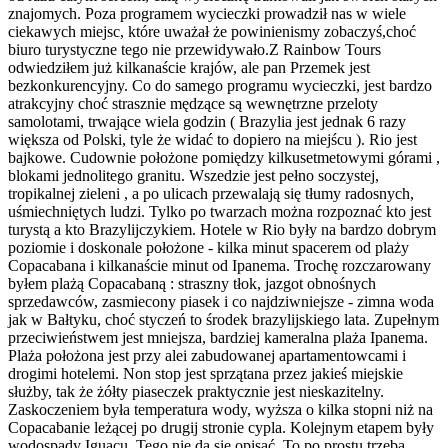
znajomych. Poza programem wycieczki prowadził nas w wiele
ciekawych miejsc, które uważał że powinienismy zobaczyś,choć
biuro turystyczne tego nie przewidywało.Z Rainbow Tours
odwiedziłem już kilkanaście krajów, ale pan Przemek jest
bezkonkurencyjny. Co do samego programu wycieczki, jest bardzo
atrakcyjny choć strasznie mędzące są wewnętrzne przeloty
samolotami, trwające wiela godzin ( Brazylia jest jednak 6 razy
większa od Polski, tyle że widać to dopiero na miejścu ). Rio jest
bajkowe. Cudownie położone pomiędzy kilkusetmetowymi górami ,
blokami jednolitego granitu. Wszedzie jest pełno soczystej,
tropikalnej zieleni , a po ulicach przewalają się tłumy radosnych,
uśmiechniętych ludzi. Tylko po twarzach można rozpoznać kto jest
turystą a kto Brazylijczykiem. Hotele w Rio były na bardzo dobrym
poziomie i doskonale położone - kilka minut spacerem od plaży
Copacabana i kilkanaście minut od Ipanema. Trochę rozczarowany
byłem plażą Copacabaną : straszny tłok, jazgot obnośnych
sprzedawców, zasmiecony piasek i co najdziwniejsze - zimna woda
jak w Bałtyku, choć styczeń to środek brazylijskiego lata. Zupełnym
przeciwieństwem jest mniejsza, bardziej kameralna plaża Ipanema.
Plaża położona jest przy alei zabudowanej apartamentowcami i
drogimi hotelemi. Non stop jest sprzątana przez jakieś miejskie
służby, tak że żółty piaseczek praktycznie jest nieskazitelny.
Zaskoczeniem była temperatura wody, wyższa o kilka stopni niż na
Copacabanie leżącej po drugij stronie cypla. Kolejnym etapem były
wodospady Iguacu. Tego nie da się opisać. To po prostu trzeba