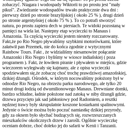
zobaczyć. Niagara i wodospady Wiktorii to po prostu jest "mały
pikuś". Zwiedzanie wodospadów trwało praktycznie dwa dni :
pierwszy dzień po stronie brazylijskiej ( około 25 % ), drugi dzień
po stronie argentyńsiej ( około 75 % ). To co potrafi stworzyć
natura, po prostu zapiera dech w piersiach. Te widoki pozostaną w
pamięci na wiela lat. Nastepny etap wycieczki to Manaus i
Amazonia. Ta częścią wycieczki jestem niestety rozczarowany.
Fakt,że po Rio Negro pływaliśmy szybkimi motorówkami, które
załatwił pan Przemek, nie do końca zgodnie z wytycznymi
Rainbow Tours. Fakt , że widzialiśmy niesamowire połącanie
Amazonki i Rio Negro i byliśmy w wiosce indiańskiej ( poza
programem ). Fakt, że łowiłem piranie i pływałem w miejścu, gdzie
wieczorem wylegiwały się kajmany, ale z opisu wycieczki
spodziewałem się,że zobaczę choć trochę prawdziwej amazońskiej,
dzikiej dżungli. Ośrodek, w którym nocowaliśmy położony był w
odnodze Rio Negro, na obrzeżu parku narodowego, ale tylko 20
minut drogi łodzią od dwumilionowego Manaus. Drewniane domki,
bardzo schludne, ładnie położone nad zatoką w niby dżungli gdzie,
drzewa przycięto jak sad jabłoniowy pod Radomiem, a resztki
nędznej trawy były skrupulatnie koszone kosiarkami spalinowymi.
Jedynie o świcie można było poczuć namiastkę dzikiej przyrody,
gdy za oknem było słychać budzących się, rozwrzeszczanych
mieszkańców okolicznych drzew i zarośli. Ogólnie wycieczkę
oceniam dobrze, choć doleko jej do safarii w Kenii i Tanzanii.