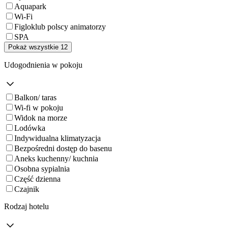
Aquapark
Wi-Fi
Figloklub polscy animatorzy
SPA
Pokaż wszystkie 12
Udogodnienia w pokoju
Balkon/ taras
Wi-fi w pokoju
Widok na morze
Lodówka
Indywidualna klimatyzacja
Bezpośredni dostęp do basenu
Aneks kuchenny/ kuchnia
Osobna sypialnia
Część dzienna
Czajnik
Rodzaj hotelu