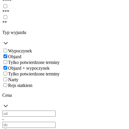
****
***
**
Typ wyjazdu
Wypoczynek
Objazd
Tylko potwierdzone terminy
Objazd + wypoczynek
Tylko potwierdzone terminy
Narty
Rejs statkiem
Cena
-