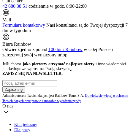
Call center
42 680 38 51
codziennie
w godz. 8:00-22:00
Mail
Formularz kontaktowy
Nasi konsultanci są do Twojej dyspozycji 7
dni w tygodniu
Biura Rainbow
Odwiedź jedno z ponad
100 biur Rainbow
w całej Polsce i
zarezerwuj swój
wymarzony urlop
Jeśli chcesz
jako pierwszy otrzymać najlepsze oferty
i inne wiadomości
marketingowe wprost na Twoją skrzynkę,
ZAPISZ SIĘ NA NEWSLETTER:
Zapisz się
Administratorem Twoich danych jest Rainbow Tours S.A.
Dowiedz się więcej o ochronie
Twoich danych oraz prawie i sposobie wycofania zgody
.
O nas
Kim jesteśmy
Dla prasy