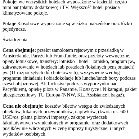
Pokoje: we wszystkich hotelach wyposażone w łazienki, często
mini bar (płatny dodatkowo) i TV. Większość hoteli posiada
klimatyzowane pokoje.
Pokoje 3-osobowe wyposażone są w łóżko małżeńskie oraz łóżko
pojedyncze.
Świadczenia
Cena obejmuje:
przelot samolotem rejsowym z przesiadką w
Amsterdamie, Paryżu lub Frankfurcie, oraz przeloty wewnętrzne,
opłaty lotniskowe, transfery: lotnisko - hotel - lotnisko, program jw.,
zakwaterowanie w hotelach lub posadach (lokalnych pensjonatach)
jw. (11 rozpoczętych dób hotelowych), wyżywienie według
programu (śniadania i obiadokolacje lub lunche/lunch boxy podczas
części objazdowej, All Inclusive podczas wypoczynku nad
Pacyfikiem), opiekę pilota w Panamie, Kostaryce i Nikaragui, pakiet
ubezpieczeniowy TU Europa (NNW, KL, Assistance i bagaż).
Cena nie obejmuje:
kosztów biletów wstępu do zwiedzanych
obiektów, lokalnych przewodników, napiwków, (kwota ok. 600
USD/os. płatna pilotowi imprezy), zakupu wycieczek
fakultatywnych wymienionych w programie, oraz dodatkowych
posiłków nie wliczonych w cenę imprezy turystycznej i innych
wydatków osobistych.