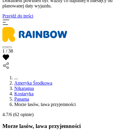
Dokument powinien być ważny co najmniej 6 miesięcy od
planowanej daty wyjazdu.
Przejdź do treści
1 / 38
...
Ameryka Środkowa
Nikaragua
Kostaryka
Panama
Morze lasów, lawa przyjemności
4.7/6
(62 opinie)
Morze lasów, lawa przyjemności