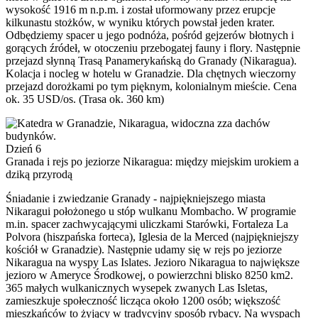
wysokość 1916 m n.p.m. i został uformowany przez erupcje
kilkunastu stożków, w wyniku których powstał jeden krater.
Odbędziemy spacer u jego podnóża, pośród gejzerów błotnych i
gorących źródeł, w otoczeniu przebogatej fauny i flory. Następnie
przejazd słynną Trasą Panamerykańską do Granady (Nikaragua).
Kolacja i nocleg w hotelu w Granadzie. Dla chętnych wieczorny
przejazd dorożkami po tym pięknym, kolonialnym mieście. Cena
ok. 35 USD/os. (Trasa ok. 360 km)
Dzień 6
Granada i rejs po jeziorze Nikaragua: między miejskim urokiem a
dziką przyrodą
Śniadanie i zwiedzanie Granady - najpiękniejszego miasta
Nikaragui położonego u stóp wulkanu Mombacho. W programie
m.in. spacer zachwycającymi uliczkami Starówki, Fortaleza La
Polvora (hiszpańska forteca), Iglesia de la Merced (najpiękniejszy
kościół w Granadzie). Następnie udamy się w rejs po jeziorze
Nikaragua na wyspy Las Islates. Jezioro Nikaragua to największe
jezioro w Ameryce Środkowej, o powierzchni blisko 8250 km2.
365 małych wulkanicznych wysepek zwanych Las Isletas,
zamieszkuje społeczność licząca około 1200 osób; większość
mieszkańców to żyjący w tradycyjny sposób rybacy. Na wyspach