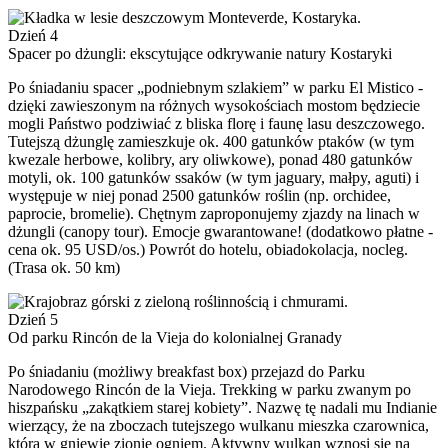
Dzień 4
Spacer po dżungli: ekscytujące odkrywanie natury Kostaryki
Po śniadaniu spacer „podniebnym szlakiem” w parku El Mistico -
dzięki zawieszonym na różnych wysokościach mostom będziecie
mogli Państwo podziwiać z bliska florę i faunę lasu deszczowego.
Tutejszą dżunglę zamieszkuje ok. 400 gatunków ptaków (w tym
kwezale herbowe, kolibry, ary oliwkowe), ponad 480 gatunków
motyli, ok. 100 gatunków ssaków (w tym jaguary, małpy, aguti) i
występuje w niej ponad 2500 gatunków roślin (np. orchidee,
paprocie, bromelie). Chętnym zaproponujemy zjazdy na linach w
dżungli (canopy tour). Emocje gwarantowane! (dodatkowo płatne -
cena ok. 95 USD/os.) Powrót do hotelu, obiadokolacja, nocleg.
(Trasa ok. 50 km)
Dzień 5
Od parku Rincón de la Vieja do kolonialnej Granady
Po śniadaniu (możliwy breakfast box) przejazd do Parku
Narodowego Rincón de la Vieja. Trekking w parku zwanym po
hiszpańsku „zakątkiem starej kobiety”. Nazwę tę nadali mu Indianie
wierzący, że na zboczach tutejszego wulkanu mieszka czarownica,
która w gniewie zionie ogniem. Aktywny wulkan wznosi się na