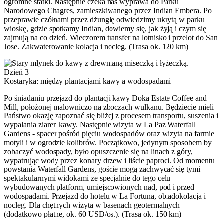
ogromne statki. Następnie czeka nas wyprawa do Parku
Narodowego Chagres, zamieszkiwanego przez Indian Embera. Po
przeprawie czółnami przez dżunglę odwiedzimy ukrytą w parku
wioskę, gdzie spotkamy Indian, dowiemy się, jak żyją i czym się
zajmują na co dzień. Wieczorem transfer na lotnisko i przelot do San
Jose. Zakwaterowanie kolacja i nocleg. (Trasa ok. 120 km)
Dzień 3
Kostaryka: między plantacjami kawy a wodospadami
Po śniadaniu przejazd do plantacji kawy Doka Estate Coffee and
Mill, położonej malowniczo na zboczach wulkanu. Będziecie mieli
Państwo okazję zapoznać się bliżej z procesem transportu, suszenia i
wypalania ziaren kawy. Następnie wizyta w La Paz Waterfall
Gardens - spacer pośród pięciu wodospadów oraz wizyta na farmie
motyli i w ogrodzie kolibrów. Początkowo, jedynym sposobem by
zobaczyć wodospady, było opuszczenie się na linach z góry,
wypatrując wody przez konary drzew i liście paproci. Od momentu
powstania Waterfall Gardens, goście mogą zachwycać się tymi
spektakularnymi widokami ze specjalnie do tego celu
wybudowanych platform, umiejscowionych nad, pod i przed
wodospadami. Przejazd do hotelu w La Fortuna, obiadokolacja i
nocleg. Dla chętnych wizyta w basenach geotermalnych
(dodatkowo płatne, ok. 60 USD/os.). (Trasa ok. 150 km)