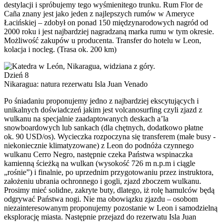
destylacji i spróbujemy tego wyśmienitego trunku. Rum Flor de
Caña znany jest jako jeden z najlepszych rumów w Ameryce
Łacińskiej – zdobył on ponad 150 międzynarodowych nagród od
2000 roku i jest najbardziej nagradzaną marka rumu w tym okresie.
Możliwość zakupów u producenta. Transfer do hotelu w Leon,
kolacja i nocleg. (Trasa ok. 200 km)
Dzień 8
Nikaragua: natura rezerwatu Isla Juan Venado
Po śniadaniu proponujemy jedno z najbardziej ekscytujących i
unikalnych doświadczeń jakim jest volcanosurfing czyli zjazd z
wulkanu na specjalnie zaadaptowanych deskach a’la
snowboardowych lub sankach (dla chętnych, dodatkowo płatne
ok. 90 USD/os). Wycieczka rozpoczyna się transferem (małe busy -
niekoniecznie klimatyzowane) z Leon do podnóża czynnego
wulkanu Cerro Negro, następnie czeka Państwa wspinaczka
kamienną ścieżką na wulkan (wysokość 726 m n.p.m i ciągle
„rośnie”) i finalnie, po uprzednim przygotowaniu przez instruktora,
założeniu ubrania ochronnego i gogli, zjazd zboczem wulkanu.
Prosimy mieć solidne, zakryte buty, dlatego, iż rolę hamulców będą
odgrywać Państwa nogi. Nie ma obowiązku zjazdu – osobom
niezainteresowanym proponujemy pozostanie w Leon i samodzielną
eksplorację miasta. Następnie przejazd do rezerwatu Isla Juan