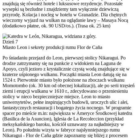
znajdują się również hotele i luksusowe rezydencje. Pozostałe
wysepki są bezludne i znajdziemy tam wyłącznie dziewiczą
przyrodę. Kolacja i nocleg w hotelu w Granadzie. Dla chętnych
wieczorny wyjazd na wulkan na oglądanie lawy – Masaya Nocą
(dodatkowo płatne, ok. 90 USD/os.). (Trasa ok. 25 km)
Dzień 7
Miasto Leon i sekrety produkcji rumu Flor de Caña
Po śniadaniu przejazd do Leon, pierwszej stolicy Nikaragui. Po
drodze zatrzymamy się na punkcie z widokiem na Laguna de
Apoyo, czyli jezioro z krystalicznie czystą wodą znajdujące się w
kraterze uśpionego wulkanu. Początki miasta Leon datują się na
1524 r. Pierwotnie miasto było położone na zboczach wulkanu
Momotombo (ok. 30 km od obecnej lokalizacji), ale po serii trzęsień
ziemi i erupcji wulkanu w 1610 r., zdecydowano o przeniesieniu
stolicy w nieco bezpieczniejsze miejsce. Leon to miasto
uniwersytetów, pełne inspirujących budowli, uroczych ulic i alei,
fantastycznych restauracji i bogatego życia nocnego. W programie
spacer po mieście m.in: największa w Ameryce Środkowej katedra
(Basilica de la Asuncion), Iglesia de La Recoleccion (przykład
meksykańskiego baroku, kościół uznawany za najładniejszy w
Leon). Po południu wizyta w fabryce najsłynniejszego rumu
Nikaragui - Flor de Caña gdzie zapoznamy się bliżej z procesem