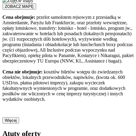
ZOBACZ MAPĘ
Cena obejmuje:
przelot samolotem rejsowym z przesiadką w
Amsterdamie, Paryżu lub Frankfurcie, oraz przeloty wewnętrzne,
opłaty lotniskowe, transfery: lotnisko - hotel - lotnisko, program jw.,
zakwaterowanie w hotelach lub posadach (lokalnych pensjonatach)
jw. (11 rozpoczętych dób hotelowych), wyżywienie według
programu (śniadania i obiadokolacje lub lunche/lunch boxy podczas
części objazdowej, All Inclusive podczas wypoczynku nad
Pacyfikiem), opiekę pilota w Panamie, Kostaryce i Nikaragui, pakiet
ubezpieczeniowy TU Europa (NNW, KL, Assistance i bagaż).
Cena nie obejmuje:
kosztów biletów wstępu do zwiedzanych
obiektów, lokalnych przewodników, napiwków, (kwota ok. 600
USD/os. płatna pilotowi imprezy), zakupu wycieczek
fakultatywnych wymienionych w programie, oraz dodatkowych
posiłków nie wliczonych w cenę imprezy turystycznej i innych
wydatków osobistych.
Więcej
Atuty oferty