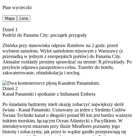
Plan wycieczki
Mapa
Lista
Dzień 1
Podróż do Panama City: początek przygody
Zbiórka przy stanowisku odpraw Rainbow na 2 godz. przed
wylotem samolotu. Wylot samolotem rejsowym z Warszawy (z
przesiadką w jednym z europejskich portów) do Panama City.
Aktualne rozkłady prosimy sprawdzać na stronie: R.pl/rozklady. Po
przylocie odprawa paszportowo-celna. Transfer do hotelu,
zakwaterowanie, obiadokolacja i nocleg.
Dzień 2
Kanał Panamski i spotkanie z Indianami Embera
Po śniadaniu będziemy mieli okazję zobaczyć największy skrót
świata - Kanał Panamski. Uznawany za jeden z Siedmiu Cudów
Świata Techniki kanał o długości ponad 80 km jest bardzo ważnym
traktem morskim, łączącym Ocean Atlantycki z Pacyfikiem. W
interaktywnym muzeum przy śluzie Miraflores poznamy jego
historię i zobaczymy, jak przez to wąskie gardło przeprawiają się