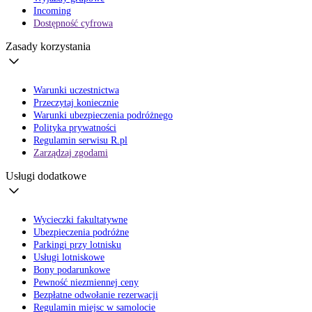
Incoming
Dostępność cyfrowa
Zasady korzystania
Warunki uczestnictwa
Przeczytaj koniecznie
Warunki ubezpieczenia podróżnego
Polityka prywatności
Regulamin serwisu R.pl
Zarządzaj zgodami
Usługi dodatkowe
Wycieczki fakultatywne
Ubezpieczenia podróżne
Parkingi przy lotnisku
Usługi lotniskowe
Bony podarunkowe
Pewność niezmiennej ceny
Bezpłatne odwołanie rezerwacji
Regulamin miejsc w samolocie