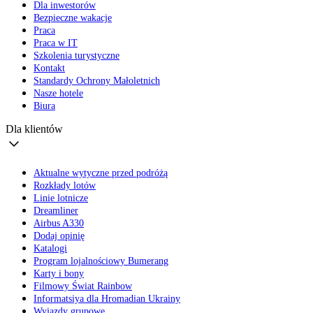
Dla inwestorów
Bezpieczne wakacje
Praca
Praca w IT
Szkolenia turystyczne
Kontakt
Standardy Ochrony Małoletnich
Nasze hotele
Biura
Dla klientów
Aktualne wytyczne przed podróżą
Rozkłady lotów
Linie lotnicze
Dreamliner
Airbus A330
Dodaj opinię
Katalogi
Program lojalnościowy Bumerang
Karty i bony
Filmowy Świat Rainbow
Informatsiya dla Hromadian Ukrainy
Wyjazdy grupowe