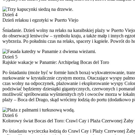
Dzień 4
Dzień relaksu i egzotyki w Puerto Viejo
Śniadanie. Dzień wolny na relaks na karaibskiej plaży w Puerto Vi
do obserwacji leniwców – symbolu kraju, a także małp i innych egzo
wybrzeża. Po południu czas na relaks, spacery i kąpiele. Powrót do ho
Dzień 5
Rajskie wakacje w Panamie: Archipelag Bocas del Toro
Po śniadaniu (może być w formie lunch boxa) wykwaterowanie, transf
nurkowanie w krystalicznie czystym morzu. Otaczające wyspy palmowe 
czas wolny na odpoczynek, plażowanie i eksplorowanie wyspy Colon lu
podziwiać będziemy dziesiątki gigantycznych, czerwonych i pomara
możliwość spróbowania wyśmienitych ryb i owoców morza w lokalnych
plaży – Boca del Drago, skąd wrócimy łodzią do portu (dodatkowo pł
Dzień 6
Kolorowy świat Bocas del Toro: Crawl Cay i Plaża Czerwonej Żaby
Po śniadaniu wycieczka łodzią do Crawl Cay i Plaży Czerwonej Żaby 