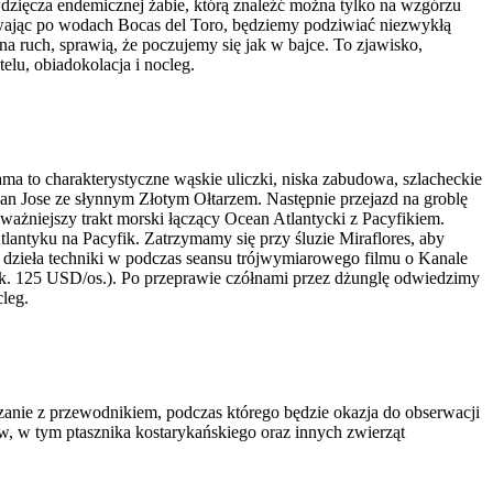
dzięcza endemicznej żabie, którą znaleźć można tylko na wzgórzu
ywając po wodach Bocas del Toro, będziemy podziwiać niezwykłą
a ruch, sprawią, że poczujemy się jak w bajce. To zjawisko,
elu, obiadokolacja i nocleg.
ma to charakterystyczne wąskie uliczki, niska zabudowa, szlacheckie
San Jose ze słynnym Złotym Ołtarzem. Następnie przejazd na groblę
ażniejszy trakt morski łączący Ocean Atlantycki z Pacyfikiem.
lantyku na Pacyfik. Zatrzymamy się przy śluzie Miraflores, aby
o dzieła techniki w podczas seansu trójwymiarowego filmu o Kanale
. 125 USD/os.). Po przeprawie czółnami przez dżunglę odwiedzimy
cleg.
dzanie z przewodnikiem, podczas którego będzie okazja do obserwacji
, w tym ptasznika kostarykańskiego oraz innych zwierząt