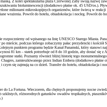
 maską. Z kolei spektakularna plaża Czerwonej Żaby swoją nazwę zaw
oszukiwaniu bioluminescencji (dodatkowo płatne ok. 45 USD/os.). Pł
tlone milionami mikroskopijnych organizmów, które świecą w reakcji n
ne wrażenia. Powrót do hotelu, obiadokolacja i nocleg. Powrót do hot
zanie rozpoczniemy od wpisanego na listę UNESCO Starego Miasta. Pana
r po mieście, podczas którego zobaczymy pałac prezydencki i kościół 
Kolejnym punktem programu będzie Kanał Panamski, który stanowi najw
nosi 81 km – statek potrzebuje od 8 do 10 godzin, aby dostać się z At
ę ogromne statki. Poznamy również bliżej historię tego monumentalneg
hagres, zamieszkiwanego przez Indian Embera (dodatkowo płatne ok
i czym się zajmują na co dzień. Transfer do hotelu, obiadokolacja i no
ansfer do La Fortuna. Wieczorem, dla chętnych proponujemy nocne zwie
 szklistych, różnorodnych gatunków owadów tropikalnych, ptaszników
.)