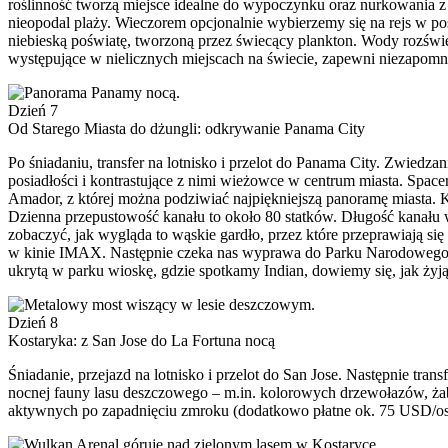
roślinność tworzą miejsce idealne do wypoczynku oraz nurkowania z
nieopodal plaży. Wieczorem opcjonalnie wybierzemy się na rejs w p
niebieską poświatę, tworzoną przez świecący plankton. Wody rozświe
występujące w nielicznych miejscach na świecie, zapewni niezapomnia
Dzień 7
Od Starego Miasta do dżungli: odkrywanie Panama City
Po śniadaniu, transfer na lotnisko i przelot do Panama City. Zwied
posiadłości i kontrastujące z nimi wieżowce w centrum miasta. Space
Amador, z której można podziwiać najpiękniejszą panoramę miasta. 
Dzienna przepustowość kanału to około 80 statków. Długość kanału wy
zobaczyć, jak wygląda to wąskie gardło, przez które przeprawiają si
w kinie IMAX. Następnie czeka nas wyprawa do Parku Narodowego C
ukrytą w parku wioskę, gdzie spotkamy Indian, dowiemy się, jak żyją 
Dzień 8
Kostaryka: z San Jose do La Fortuna nocą
Śniadanie, przejazd na lotnisko i przelot do San Jose. Następnie tr
nocnej fauny lasu deszczowego – m.in. kolorowych drzewołazów, żab
aktywnych po zapadnięciu zmroku (dodatkowo płatne ok. 75 USD/os