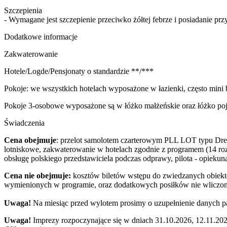
Szczepienia
- Wymagane jest szczepienie przeciwko żółtej febrze i posiadanie przy
Dodatkowe informacje
Zakwaterowanie
Hotele/Logde/Pensjonaty o standardzie **/***
Pokoje: we wszystkich hotelach wyposażone w łazienki, często mini 
Pokoje 3-osobowe wyposażone są w łóżko małżeńskie oraz łóżko po
Świadczenia
Cena obejmuje
: przelot samolotem czarterowym PLL LOT typu Dream
lotniskowe, zakwaterowanie w hotelach zgodnie z programem (14 ro
obsługę polskiego przedstawiciela podczas odprawy, pilota - opiek
Cena nie obejmuje:
kosztów biletów wstępu do zwiedzanych obiekt
wymienionych w programie, oraz dodatkowych posiłków nie wliczony
Uwaga!
Na miesiąc przed wylotem prosimy o uzupełnienie danych p
Uwaga!
Imprezy rozpoczynające się w dniach 31.10.2026, 12.11.20