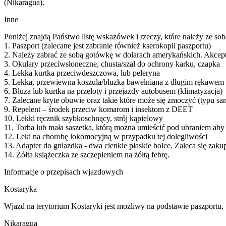
(Nikaragua).
Inne
Poniżej znajdą Państwo listę wskazówek i rzeczy, które należy ze sob
1. Paszport (zalecane jest zabranie również kserokopii paszportu)
2. Należy zabrać ze sobą gotówkę w dolarach amerykańskich. Akcep
3. Okulary przeciwsłoneczne, chusta/szal do ochrony karku, czapka
4. Lekka kurtka przeciwdeszczowa, lub peleryna
5. Lekka, przewiewna koszula/bluzka bawełniana z długim rękawem i
6. Bluza lub kurtka na przeloty i przejazdy autobusem (klimatyzacja)
7. Zalecane kryte obuwie oraz takie które może się zmoczyć (typu s
9. Repelent – środek przeciw komarom i insektom z DEET
10. Lekki ręcznik szybkoschnący, strój kąpielowy
11. Torba lub mała saszetka, którą można umieścić pod ubraniem ab
12. Leki na chorobę lokomocyjną w przypadku tej dolegliwości
13. Adapter do gniazdka - dwa cienkie płaskie bolce. Zaleca się zakup
14. Żółta książeczka ze szczepieniem na żółtą febrę.
Informacje o przepisach wjazdowych
Kostaryka
Wjazd na terytorium Kostaryki jest możliwy na podstawie paszportu,
Nikaragua