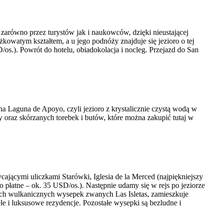
zarówno przez turystów jak i naukowców, dzięki nieustającej
żkowatym kształtem, a u jego podnóży znajduje się jezioro o tej
.). Powrót do hotelu, obiadokolacja i nocleg. Przejazd do San
 Laguna de Apoyo, czyli jezioro z krystalicznie czystą wodą w
 oraz skórzanych torebek i butów, które można zakupić tutaj w
jącymi uliczkami Starówki, Iglesia de la Merced (najpiękniejszy
płatne – ok. 35 USD/os.). Następnie udamy się w rejs po jeziorze
ych wulkanicznych wysepek zwanych Las Isletas, zamieszkuje
e i luksusowe rezydencje. Pozostałe wysepki są bezludne i