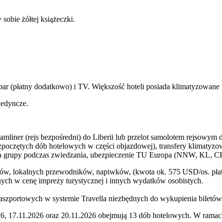
 sobie żółtej książeczki.
bar (płatny dodatkowo) i TV. Większość hoteli posiada klimatyzowane 
jedyncze.
liner (rejs bezpośredni) do Liberii lub przelot samolotem rejsowym d
zpoczętych dób hotelowych w części objazdowej), transfery klimaty
una grupy podczas zwiedzania, ubezpieczenie TU Europa (NNW, KL, CP,
ów, lokalnych przewodników, napiwków, (kwota ok. 575 USD/os. płat
ch w cenę imprezy turystycznej i innych wydatków osobistych.
aszportowych w systemie Travella niezbędnych do wykupienia biletów
26, 17.11.2026 oraz 20.11.2026 obejmują 13 dób hotelowych. W ramach