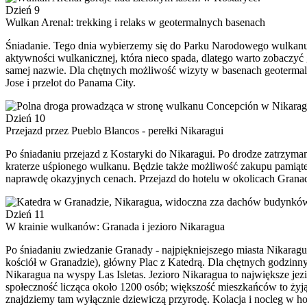
Dzień 9
Wulkan Arenal: trekking i relaks w geotermalnych basenach
Śniadanie. Tego dnia wybierzemy się do Parku Narodowego wulkanu Ar
aktywności wulkanicznej, która nieco spada, dlatego warto zobaczyć g
samej nazwie. Dla chętnych możliwość wizyty w basenach geotermaln
Jose i przelot do Panama City.
Dzień 10
Przejazd przez Pueblo Blancos - perełki Nikaragui
Po śniadaniu przejazd z Kostaryki do Nikaragui. Po drodze zatrzym
kraterze uśpionego wulkanu. Będzie także możliwość zakupu pamiątek
naprawdę okazyjnych cenach. Przejazd do hotelu w okolicach Granad
Dzień 11
W krainie wulkanów: Granada i jezioro Nikaragua
Po śniadaniu zwiedzanie Granady - najpiękniejszego miasta Nikarag
kościół w Granadzie), główny Plac z Katedrą. Dla chętnych godzinny
Nikaragua na wyspy Las Isletas. Jezioro Nikaragua to największe j
społeczność licząca około 1200 osób; większość mieszkańców to żyją
znajdziemy tam wyłącznie dziewiczą przyrodę. Kolacja i nocleg w ho