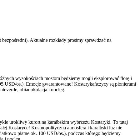
s bezpośredni). Aktualne rozkłady prosimy sprawdzać na
różnych wysokościach mostom będziemy mogli eksplorować florę i
. 95 USD/os.). Emocje gwarantowane! Kostarykańczycy są pionierami
nteverde, obiadokolacja i nocleg.
kle urokliwy kurort na karaibskim wybrzeżu Kostaryki. To tutaj
 całej Kostaryce! Kosmopolityczna atmosfera i karaibski luz nie
dodatkowo płatne ok. 100 USD/os.), podczas którego będziemy
a i nocleg.