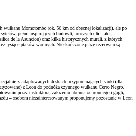
zach wulkanu Momotombo (ok. 50 km od obecnej lokalizacji), ale po
sytetów, pełne inspirujących budowli, uroczych ulic i alei,
ica de la Asuncion) oraz kilka historycznych murali, z których
przez tysiące ptaków wodnych. Nieskończone plaże rezerwatu są
 specjalnie zaadaptowanych deskach przypominających sanki (dla
imatyzowane) z Leon do podnóża czynnego wulkanu Cerro Negro.
owaniu przez instruktora, założeniu ubrania ochronnego i gogli,
zjazdu – osobom niezainteresowanym proponujemy pozostanie w Leon