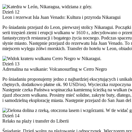
Dzień 12
Leon i rezerwat Isla Juan Venado: Kultura i przyroda Nikaragui
Po śniadaniu przejazd do Leon, pierwszej stolicy Nikaragui. Początk
serii trzęsień ziemi i erupcji wulkanu w 1610 r., zdecydowano o przen
fantastycznych restauracji i bogatego życia nocnego. Podczas spacer
słynie miasto. Następnie przejazd do rezerwatu Isla Juan Venado. T
miejscem wylęgu żółwi morskich. Transfer do hotelu w Leon, obiadok
Dzień 13
Adrenalina na wulkanie: Volcanosurfing w Cerro Negro
Po śniadaniu proponujemy jedno z najbardziej ekscytujących i unika
chętnych, dodatkowo płatne ok. 90 USD/os). Wycieczka rozpoczyna 
Następnie czeka Państwa wspinaczka kamienną ścieżką na wulkan (wyso
zjazd zboczem wulkanu. Prosimy mieć solidne, zakryte buty, dlate
i samodzielną eksplorację miasta. Następnie przejazd do San Juan de
Dzień 14
Relaks na plaży i transfer do Liberii
Śniadanie. Dzień wolny na plażowanie i odpoczynek. Wieczorem przej