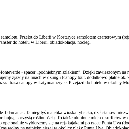
amolotu. Przelot do Liberii w Kostaryce samolotem czarterowym (rej
ansfer do hotelu w Liberii, obiadokolacja, nocleg.
Monteverde - spacer „podniebnym szlakiem”. Dzięki zawieszonym na 
ujemy zjazdy na linach w dżungli (canopy tour, dodatkowo płatne ok
dłuższa trasa canopy w Latynoameryce. Przejazd do hotelu w okolicy Mo
e Talamanca. Ta niegdyś maleńka wioska rybacka, dziś stanowi niezwy
zone bujną, soczystą roślinnością. To także ulubione miejsce surferów w
ub opcjonalnie wybierzemy się na rejs kajakami po rzece Punta Uva (
zas wolny na najpiękniejszej w okolicy plaży Punta Uva. Obiadokolacj