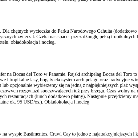
ejo. Dla chętnych wycieczka do Parku Narodowego Cahuita (dodatkowo 
tycznych zwierząt. Czeka nas spacer przez dżunglę pełną tropikalnyc
telu, obiadokolacja i nocleg.
er na Bocas del Toro w Panamie. Rajski archipelag Bocas del Toro to 
i tropikalne lasy, bogaty ekosystem archipelagu oraz tradycyjne wios
b opcjonalnie wybierzemy się na jedną z najpiękniejszych plaż wyspy 
ńczowych rozgwiazd spoczywających tuż przy brzegu. Czas wolny na re
 restauracjach (lunch dodatkowo płatny). Następnie przejdziemy mal
atne ok. 95 USD/os.). Obiadokolacja i nocleg.
na wyspie Bastimentos. Crawl Cay to jedno z najatrakcyjniejszych i k