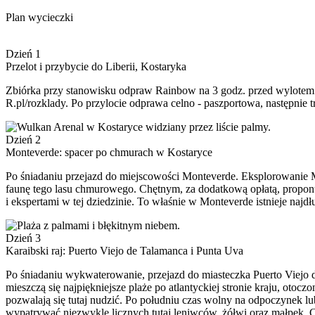
Plan wycieczki
Dzień 1
Przelot i przybycie do Liberii, Kostaryka
Zbiórka przy stanowisku odpraw Rainbow na 3 godz. przed wylotem s
R.pl/rozklady. Po przylocie odprawa celno - paszportowa, następnie tr
Dzień 2
Monteverde: spacer po chmurach w Kostaryce
Po śniadaniu przejazd do miejscowości Monteverde. Eksplorowanie 
faunę tego lasu chmurowego. Chętnym, za dodatkową opłatą, propon
i ekspertami w tej dziedzinie. To właśnie w Monteverde istnieje naj
Dzień 3
Karaibski raj: Puerto Viejo de Talamanca i Punta Uva
Po śniadaniu wykwaterowanie, przejazd do miasteczka Puerto Viejo d
mieszczą się najpiękniejsze plaże po atlantyckiej stronie kraju, otoc
pozwalają się tutaj nudzić. Po południu czas wolny na odpoczynek l
wypatrywać niezwykle licznych tutaj leniwców, żółwi oraz małpek. C