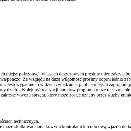
ch miejsc położonych w lasach deszczowych prosimy mieć zakryte buty
zowa/ponczo. Ze względu na dużą wilgotność prosimy odpowiednio zabe
. Jeśli wypadnie to w dzień zwiedzania, pilot na miejscu zaproponuje 
ny dzień. - Kolejność realizacji punktów programu może ulec zmianie
 zakresie wwozu sprzętu, który może zostać uznany przez służby grani
ościach technicznych.
anie może skutkować dodatkowymi kontrolami lub odmową wjazdu do kr