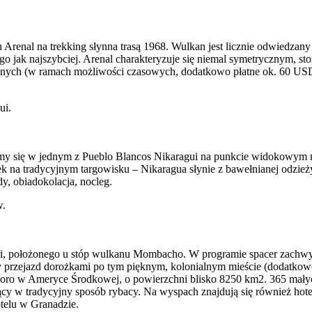
enal na trekking słynna trasą 1968. Wulkan jest licznie odwiedzany 
o jak najszybciej. Arenal charakteryzuje się niemal symetrycznym, sto
ych (w ramach możliwości czasowych, dodatkowo płatne ok. 60 USD/os
amy się w jednym z Pueblo Blancos Nikaragui na punkcie widokowym na
 na tradycyjnym targowisku – Nikaragua słynie z bawełnianej odzieży
y, obiadokolacja, nocleg.
ui, położonego u stóp wulkanu Mombacho. W programie spacer zachwyca
 przejazd dorożkami po tym pięknym, kolonialnym mieście (dodatkowo 
ezioro w Ameryce Środkowej, o powierzchni blisko 8250 km2. 365 mał
cy w tradycyjny sposób rybacy. Na wyspach znajdują się również hotel
telu w Granadzie.