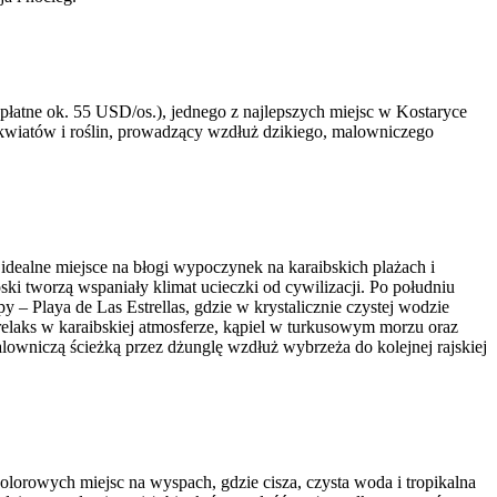
płatne ok. 55 USD/os.), jednego z najlepszych miejsc w Kostaryce
h kwiatów i roślin, prowadzący wzdłuż dzikiego, malowniczego
idealne miejsce na błogi wypoczynek na karaibskich plażach i
ki tworzą wspaniały klimat ucieczki od cywilizacji. Po południu
– Playa de Las Estrellas, gdzie w krystalicznie czystej wodzie
laks w karaibskiej atmosferze, kąpiel w turkusowym morzu oraz
owniczą ścieżką przez dżunglę wzdłuż wybrzeża do kolejnej rajskiej
olorowych miejsc na wyspach, gdzie cisza, czysta woda i tropikalna