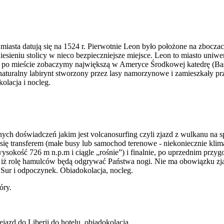
i miasta datują się na 1524 r. Pierwotnie Leon było położone na zboc
iesieniu stolicy w nieco bezpieczniejsze miejsce. Leon to miasto uniwer
u po mieście zobaczymy największą w Ameryce Środkowej katedrę (Basil
o naturalny labirynt stworzony przez lasy namorzynowe i zamieszkały 
olacja i nocleg.
lnych doświadczeń jakim jest volcanosurfing czyli zjazd z wulkanu na
się transferem (małe busy lub samochod terenowe - niekoniecznie kl
kość 726 m n.p.m i ciągle „rośnie”) i finalnie, po uprzednim przygot
go, iż rolę hamulców będą odgrywać Państwa nogi. Nie ma obowiązku 
l Sur i odpoczynek. Obiadokolacja, nocleg.
azd do Liberii do hotelu, obiadokolacja.