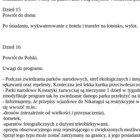
Dzień 15
Powrót do domu
Po śniadaniu, wykwaterowanie z hotelu i transfer na lotnisko, wylot.
Dzień 16
Powrót do Polski.
Uwagi do programu
- Podczas zwiedzania parków narodowych, stref ekologicznych i inny
rękawami oraz repelenty. Konieczna jest lekka kurtka przeciwdeszc
- Parki narodowe Kostaryki zazwyczaj są nieczynne 1 dzień w tygodniu
zmodyfikuje program tak by zwiedzanie danego parku przełożyć na in
- Informujemy, że przepisy wjazdowe do Nikaragui są restrykcyjne w
się wwozić m.in.:
-dronów (niezależnie od wielkości i przeznaczenia),
-lornetek,
-aparatów fotograficznych z dużymi teleobiektywami,
-sprzętu obserwacyjnego oraz rejestrującego o zwiększonych możliw
Sprzęt tego typu może zostać zatrzymany na granicy, a jego posiad