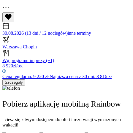
30.08.2026 (13 dni / 12 noclegów)
inne terminy
Warszawa Chopin
Wg programu imprezy
(+1)
8 920
zł/os.
Cena regularna:
9 220
zł
Najniższa cena z 30 dni: 8 816 zł
Szczegóły
Pobierz aplikację mobilną Rainbow
i ciesz się łatwym dostępem do ofert i rezerwacji wymarzonych
wakacji!