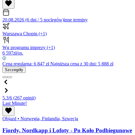
20.08.2026 (6 dni / 5 noclegów)
inne terminy
Warszawa Chopin
(+1)
Wg programu imprezy
(+1)
6 597
zł/os.
Cena regularna:
6 847
zł
Najniższa cena z 30 dni: 5 888 zł
Szczegóły
5.3/6
(267 opinii)
Last Minute!
Objazd
•
Norwegia, Finlandia, Szwecja
Fiordy, Nordkapp i Lofoty - Po Koło Podbiegunowe