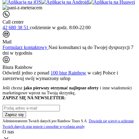
Call center
42 680 38 51
codziennie
w godz. 8:00-22:00
Mail
Formularz kontaktowy
Nasi konsultanci są do Twojej dyspozycji 7
dni w tygodniu
Biura Rainbow
Odwiedź jedno z ponad
100 biur Rainbow
w całej Polsce i
zarezerwuj swój
wymarzony urlop
Jeśli chcesz
jako pierwszy otrzymać najlepsze oferty
i inne wiadomości
marketingowe wprost na Twoją skrzynkę,
ZAPISZ SIĘ NA NEWSLETTER:
Zapisz się
Administratorem Twoich danych jest Rainbow Tours S.A.
Dowiedz się więcej o ochronie
Twoich danych oraz prawie i sposobie wycofania zgody
.
O nas