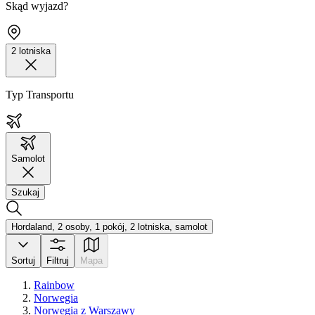
Skąd wyjazd?
2 lotniska
Typ Transportu
Samolot
Szukaj
Hordaland, 2 osoby, 1 pokój, 2 lotniska, samolot
Sortuj
Filtruj
Mapa
Rainbow
Norwegia
Norwegia z Warszawy