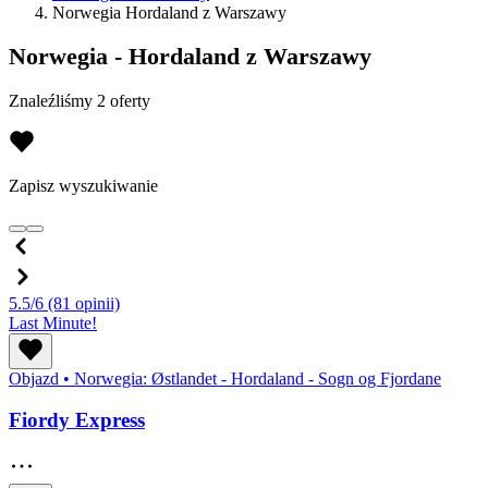
Norwegia Hordaland z Warszawy
Norwegia - Hordaland z Warszawy
Znaleźliśmy 2 oferty
Zapisz wyszukiwanie
5.5/6
(81 opinii)
Last Minute!
Objazd
•
Norwegia: Østlandet - Hordaland - Sogn og Fjordane
Fiordy Express