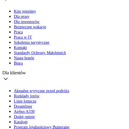
Kim jesteśmy
Dla prasy
Dla inwestorów
Bezpieczne wakacje
Praca
Praca w IT
Szkolenia turystyczne
Kontakt
Standardy Ochrony Małoletnich
Nasze hotele
Biura
Dla klientów
Aktualne wytyczne przed podróżą
Rozkłady lotów
Linie lotnicze
Dreamliner
Airbus A330
Dodaj opinię
Katalogi
Program lojalnościowy Bumerang