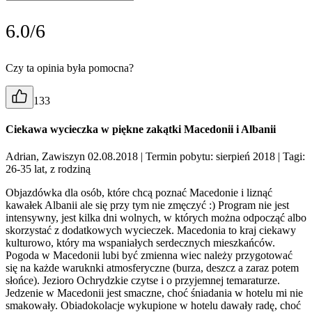
6.0/6
Czy ta opinia była pomocna?
133
Ciekawa wycieczka w piękne zakątki Macedonii i Albanii
Adrian, Zawiszyn 02.08.2018
| Termin pobytu: sierpień 2018
| Tagi:
26-35 lat, z rodziną
Objazdówka dla osób, które chcą poznać Macedonie i liznąć
kawałek Albanii ale się przy tym nie zmęczyć :) Program nie jest
intensywny, jest kilka dni wolnych, w których można odpocząć albo
skorzystać z dodatkowych wycieczek. Macedonia to kraj ciekawy
kulturowo, który ma wspaniałych serdecznych mieszkańców.
Pogoda w Macedonii lubi być zmienna wiec należy przygotować
się na każde waruknki atmosferyczne (burza, deszcz a zaraz potem
słońce). Jezioro Ochrydzkie czytse i o przyjemnej temaraturze.
Jedzenie w Macedonii jest smaczne, choć śniadania w hotelu mi nie
smakowały. Obiadokolacje wykupione w hotelu dawały radę, choć