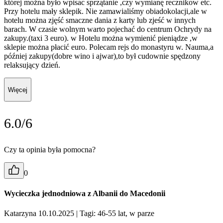
której można było wpisac sprzątanie ,czy wymianę recznikow etc.
Przy hotelu mały sklepik. Nie zamawialiśmy obiadokolacji,ale w
hotelu można zjęść smaczne dania z karty lub zjeść w innych
barach. W czasie wolnym warto pojechać do centrum Ochrydy na
zakupy.(taxi 3 euro). w Hotelu można wymienić pieniądze ,w
sklepie można płacić euro. Polecam rejs do monastyru w. Nauma,a
później zakupy(dobre wino i ajwar),to był cudownie spędzony
relaksujący dzień.
Więcej
6.0/6
Czy ta opinia była pomocna?
0
Wycieczka jednodniowa z Albanii do Macedonii
Katarzyna 10.10.2025
| Tagi: 46-55 lat, w parze