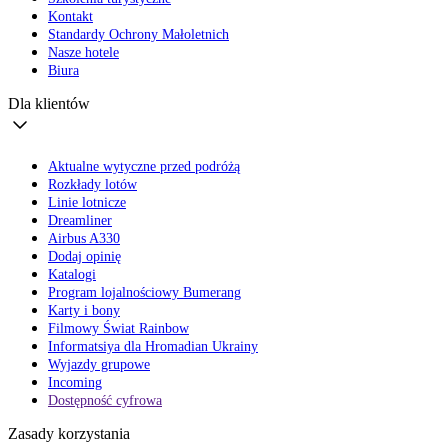
Kontakt
Standardy Ochrony Małoletnich
Nasze hotele
Biura
Dla klientów
Aktualne wytyczne przed podróżą
Rozkłady lotów
Linie lotnicze
Dreamliner
Airbus A330
Dodaj opinię
Katalogi
Program lojalnościowy Bumerang
Karty i bony
Filmowy Świat Rainbow
Informatsiya dla Hromadian Ukrainy
Wyjazdy grupowe
Incoming
Dostępność cyfrowa
Zasady korzystania