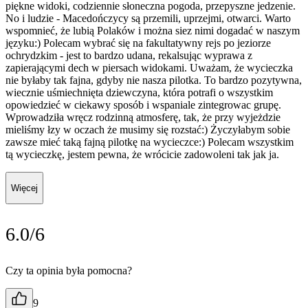
piękne widoki, codziennie słoneczna pogoda, przepyszne jedzenie.
No i ludzie - Macedończycy są przemili, uprzejmi, otwarci. Warto
wspomnieć, że lubią Polaków i można siez nimi dogadać w naszym
języku:) Polecam wybrać się na fakultatywny rejs po jeziorze
ochrydzkim - jest to bardzo udana, rekalsując wyprawa z
zapierającymi dech w piersach widokami. Uważam, że wycieczka
nie byłaby tak fajna, gdyby nie nasza pilotka. To bardzo pozytywna,
wiecznie uśmiechnięta dziewczyna, która potrafi o wszystkim
opowiedzieć w ciekawy sposób i wspaniale zintegrowac grupę.
Wprowadziła wręcz rodzinną atmosferę, tak, że przy wyjeżdzie
mieliśmy łzy w oczach że musimy się rozstać:) Życzyłabym sobie
zawsze mieć taką fajną pilotkę na wycieczce:) Polecam wszystkim
tą wycieczkę, jestem pewna, że wrócicie zadowoleni tak jak ja.
Więcej
6.0/6
Czy ta opinia była pomocna?
9