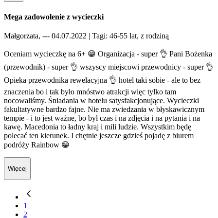
Mega zadowolenie z wycieczki
Małgorzata, --- 04.07.2022
| Tagi: 46-55 lat, z rodziną
Oceniam wycieczkę na 6+ 😁 Organizacja - super 👌 Pani Bożenka
(przewodnik) - super 👌 wszyscy miejscowi przewodnicy - super 👌
Opieka przewodnika rewelacyjna 👌 hotel taki sobie - ale to bez
znaczenia bo i tak było mnóstwo atrakcji więc tylko tam
nocowaliśmy. Śniadania w hotelu satysfakcjonujące. Wycieczki
fakultatywne bardzo fajne. Nie ma zwiedzania w błyskawicznym
tempie - i to jest ważne, bo był czas i na zdjęcia i na pytania i na
kawę. Macedonia to ładny kraj i mili ludzie. Wszystkim będę
polecać ten kierunek. I chętnie jeszcze gdzieś pojadę z biurem
podróży Rainbow 😁
Więcej
1
2