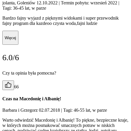
jolanta, Goleniów 12.10.2022
| Termin pobytu: wrzesień 2022
|
Tagi: 36-45 lat, w parze
Bardzo fajny wyjazd z pięknymi widokami i super przewodnik
fajny program dla kazdeoo czysta woda,fajni ludzie
Więcej
6.0/6
Czy ta opinia była pomocna?
66
Czas na Macedonię i Albanię!
Barbara i Grzegorz 02.07.2018
| Tagi: 46-55 lat, w parze
Warto odwiedzić Macedonię i Albanię! To piękne, bezpieczne kraje,
w których można posmakować smacznych potraw w niskich
cenach, podziwiać cudne krajobrazy ze statku, łodzi, autokaru.