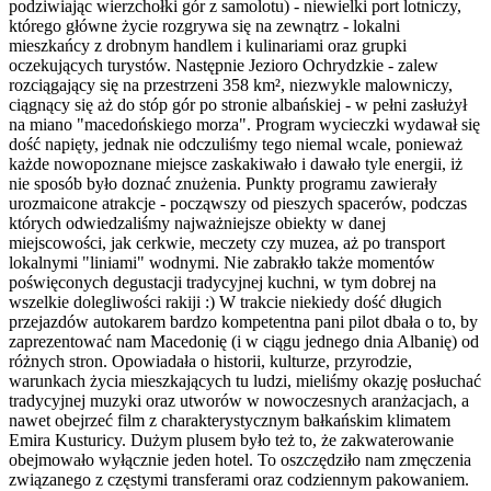
podziwiając wierzchołki gór z samolotu) - niewielki port lotniczy,
którego główne życie rozgrywa się na zewnątrz - lokalni
mieszkańcy z drobnym handlem i kulinariami oraz grupki
oczekujących turystów. Następnie Jezioro Ochrydzkie - zalew
rozciągający się na przestrzeni 358 km², niezwykle malowniczy,
ciągnący się aż do stóp gór po stronie albańskiej - w pełni zasłużył
na miano "macedońskiego morza". Program wycieczki wydawał się
dość napięty, jednak nie odczuliśmy tego niemal wcale, ponieważ
każde nowopoznane miejsce zaskakiwało i dawało tyle energii, iż
nie sposób było doznać znużenia. Punkty programu zawierały
urozmaicone atrakcje - począwszy od pieszych spacerów, podczas
których odwiedzaliśmy najważniejsze obiekty w danej
miejscowości, jak cerkwie, meczety czy muzea, aż po transport
lokalnymi "liniami" wodnymi. Nie zabrakło także momentów
poświęconych degustacji tradycyjnej kuchni, w tym dobrej na
wszelkie dolegliwości rakiji :) W trakcie niekiedy dość długich
przejazdów autokarem bardzo kompetentna pani pilot dbała o to, by
zaprezentować nam Macedonię (i w ciągu jednego dnia Albanię) od
różnych stron. Opowiadała o historii, kulturze, przyrodzie,
warunkach życia mieszkających tu ludzi, mieliśmy okazję posłuchać
tradycyjnej muzyki oraz utworów w nowoczesnych aranżacjach, a
nawet obejrzeć film z charakterystycznym bałkańskim klimatem
Emira Kusturicy. Dużym plusem było też to, że zakwaterowanie
obejmowało wyłącznie jeden hotel. To oszczędziło nam zmęczenia
związanego z częstymi transferami oraz codziennym pakowaniem.