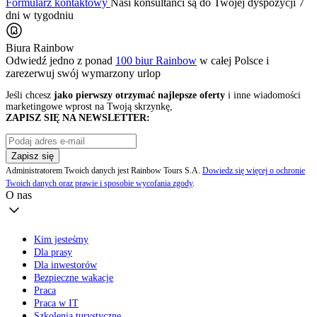
Formularz kontaktowy
Nasi konsultanci są do Twojej dyspozycji 7
dni w tygodniu
Biura Rainbow
Odwiedź jedno z ponad
100 biur Rainbow
w całej Polsce i
zarezerwuj swój
wymarzony urlop
Jeśli chcesz
jako pierwszy otrzymać najlepsze oferty
i inne wiadomości
marketingowe wprost na Twoją skrzynkę,
ZAPISZ SIĘ NA NEWSLETTER:
Zapisz się
Administratorem Twoich danych jest Rainbow Tours S.A.
Dowiedz się więcej o ochronie
Twoich danych oraz prawie i sposobie wycofania zgody
.
O nas
Kim jesteśmy
Dla prasy
Dla inwestorów
Bezpieczne wakacje
Praca
Praca w IT
Szkolenia turystyczne