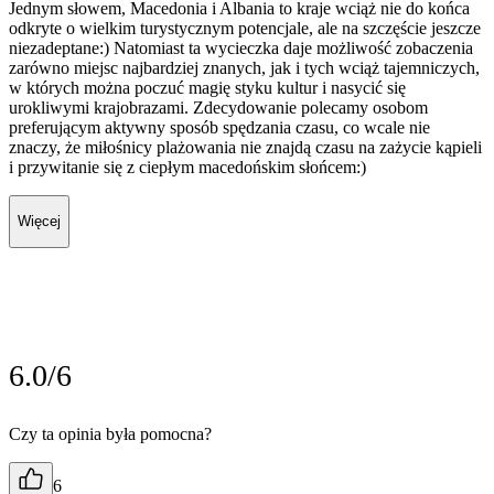
Jednym słowem, Macedonia i Albania to kraje wciąż nie do końca
odkryte o wielkim turystycznym potencjale, ale na szczęście jeszcze
niezadeptane:) Natomiast ta wycieczka daje możliwość zobaczenia
zarówno miejsc najbardziej znanych, jak i tych wciąż tajemniczych,
w których można poczuć magię styku kultur i nasycić się
urokliwymi krajobrazami. Zdecydowanie polecamy osobom
preferującym aktywny sposób spędzania czasu, co wcale nie
znaczy, że miłośnicy plażowania nie znajdą czasu na zażycie kąpieli
i przywitanie się z ciepłym macedońskim słońcem:)
Więcej
6.0/6
Czy ta opinia była pomocna?
6