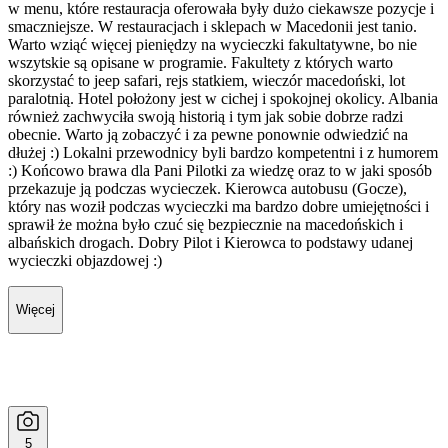
w menu, które restauracja oferowała były dużo ciekawsze pozycje i
smaczniejsze. W restauracjach i sklepach w Macedonii jest tanio.
Warto wziąć więcej pieniędzy na wycieczki fakultatywne, bo nie
wszytskie są opisane w programie. Fakultety z których warto
skorzystać to jeep safari, rejs statkiem, wieczór macedoński, lot
paralotnią. Hotel położony jest w cichej i spokojnej okolicy. Albania
również zachwyciła swoją historią i tym jak sobie dobrze radzi
obecnie. Warto ją zobaczyć i za pewne ponownie odwiedzić na
dłużej :) Lokalni przewodnicy byli bardzo kompetentni i z humorem
:) Końcowo brawa dla Pani Pilotki za wiedzę oraz to w jaki sposób
przekazuje ją podczas wycieczek. Kierowca autobusu (Gocze),
który nas woził podczas wycieczki ma bardzo dobre umiejętności i
sprawił że można było czuć się bezpiecznie na macedońskich i
albańskich drogach. Dobry Pilot i Kierowca to podstawy udanej
wycieczki objazdowej :)
Więcej
5