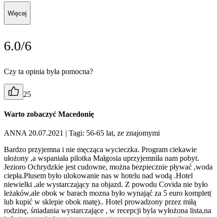
Więcej
6.0/6
Czy ta opinia była pomocna?
25
Warto zobaczyć Macedonię
ANNA 20.07.2021
| Tagi: 56-65 lat, ze znajomymi
Bardzo przyjemna i nie męcząca wycieczka. Program ciekawie
ułożony ,a wspaniała pilotka Małgosia uprzyjemniła nam pobyt.
Jezioro Ochrydzkie jest cudowne, można bezpiecznie pływać ,woda
ciepła.Plusem było ulokowanie nas w hotelu nad wodą .Hotel
niewielki ,ale wystarczający na objazd. Z powodu Covida nie było
leżaków,ale obok w barach mozna było wynająć za 5 euro komplet(
lub kupić w sklepie obok matę).. Hotel prowadzony przez miłą
rodzinę, śniadania wystarczające , w recepcji byla wyłożona lista,na