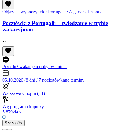
Objazd + wypoczynek
•
Portugalia: Algarve - Lizbona
Pocztówki z Portugalii – zwiedzanie w trybie
wakacyjnym
Przedłuż wakacje o pobyt w hotelu
05.10.2026 (8 dni / 7 noclegów)
inne terminy
Warszawa Chopin
(+1)
Wg programu imprezy
5 879
zł/os.
Szczegóły