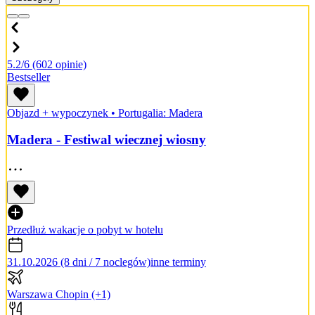
5.2/6
(602 opinie)
Bestseller
Objazd + wypoczynek
•
Portugalia: Madera
Madera - Festiwal wiecznej wiosny
Przedłuż wakacje o pobyt w hotelu
31.10.2026 (8 dni / 7 noclegów)
inne terminy
Warszawa Chopin
(+1)