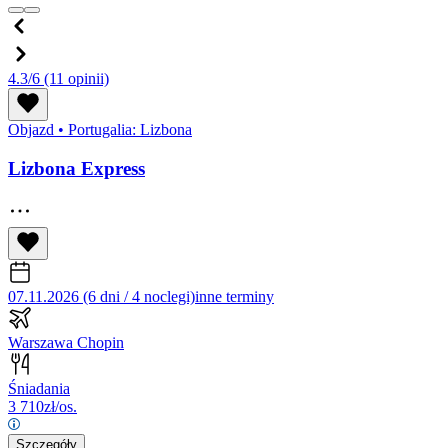
4.3/6
(11 opinii)
Objazd
•
Portugalia: Lizbona
Lizbona Express
07.11.2026 (6 dni / 4 noclegi)
inne terminy
Warszawa Chopin
Śniadania
3 710
zł/os.
Szczegóły