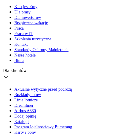
Kim jesteśmy
Dla prasy
Dla inwestorów
Bezpieczne wakacje
Praca
Praca w IT
Szkolenia turystyczne
Kontakt
Standardy Ochrony Małoletnich
Nasze hotele
Biura
Dla klientów
Aktualne wytyczne przed podróżą
Rozkłady lotów
Linie lotnicze
Dreamliner
Airbus A330
Dodaj opinię
Katalogi
Program lojalnościowy Bumerang
Karty i bony