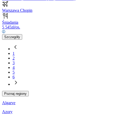
Warszawa Chopin
Śniadania
5 545
zł/os.
Szczegóły
1
2
3
4
5
6
Poznaj regiony
Algarve
Azory