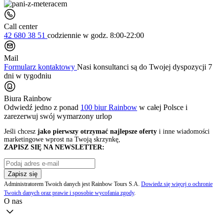
Call center
42 680 38 51
codziennie
w godz. 8:00-22:00
Mail
Formularz kontaktowy
Nasi konsultanci są do Twojej dyspozycji 7
dni w tygodniu
Biura Rainbow
Odwiedź jedno z ponad
100 biur Rainbow
w całej Polsce i
zarezerwuj swój
wymarzony urlop
Jeśli chcesz
jako pierwszy otrzymać najlepsze oferty
i inne wiadomości
marketingowe wprost na Twoją skrzynkę,
ZAPISZ SIĘ NA NEWSLETTER:
Zapisz się
Administratorem Twoich danych jest Rainbow Tours S.A.
Dowiedz się więcej o ochronie
Twoich danych oraz prawie i sposobie wycofania zgody
.
O nas