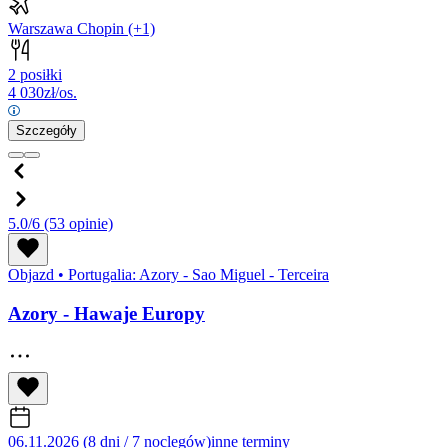
Warszawa Chopin
(+1)
2 posiłki
4 030
zł/os.
Szczegóły
5.0/6
(53 opinie)
Objazd
•
Portugalia: Azory - Sao Miguel - Terceira
Azory - Hawaje Europy
06.11.2026 (8 dni / 7 noclegów)
inne terminy