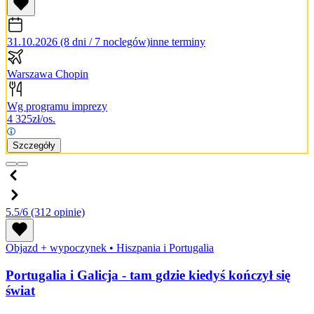
31.10.2026 (8 dni / 7 noclegów)
inne terminy
Warszawa Chopin
Wg programu imprezy
4 325
zł/os.
Szczegóły
5.5/6
(312 opinie)
Objazd + wypoczynek
•
Hiszpania i Portugalia
Portugalia i Galicja - tam gdzie kiedyś kończył się
świat