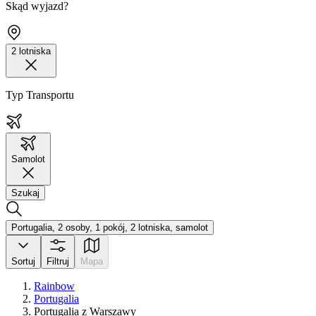
Skąd wyjazd?
2 lotniska
Typ Transportu
Samolot
Szukaj
Portugalia, 2 osoby, 1 pokój, 2 lotniska, samolot
Sortuj
Filtruj
Mapa
Rainbow
Portugalia
Portugalia z Warszawy