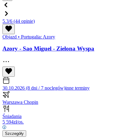
5.3/6
(44 opinie)
Objazd
•
Portugalia: Azory
Azory - Sao Miguel - Zielona Wyspa
30.10.2026 (8 dni / 7 noclegów)
inne terminy
Warszawa Chopin
Śniadania
5 594
zł/os.
Szczegóły