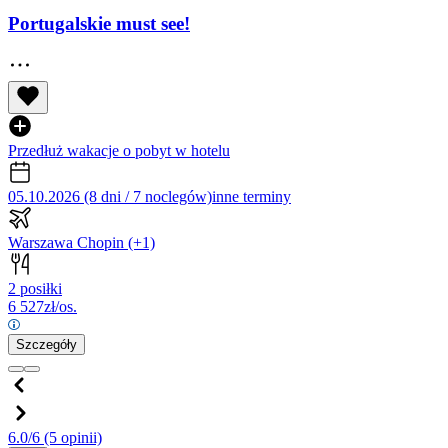
Portugalskie must see!
Przedłuż wakacje o pobyt w hotelu
05.10.2026 (8 dni / 7 noclegów)
inne terminy
Warszawa Chopin
(+1)
2 posiłki
6 527
zł/os.
Szczegóły
6.0/6
(5 opinii)