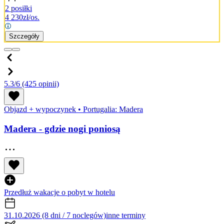
2 posiłki
4 230
zł/os.
Szczegóły
5.3/6
(425 opinii)
Objazd + wypoczynek
•
Portugalia: Madera
Madera - gdzie nogi poniosą
Przedłuż wakacje o pobyt w hotelu
31.10.2026 (8 dni / 7 noclegów)
inne terminy