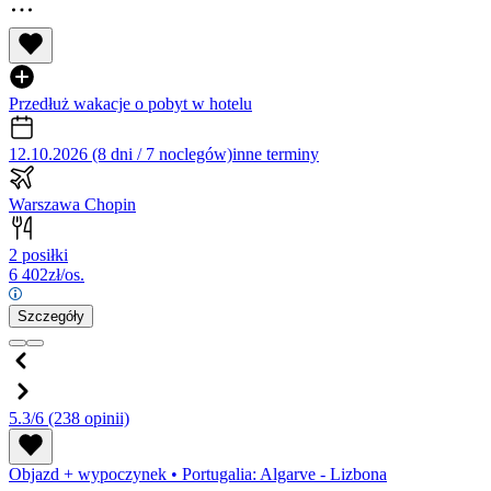
Przedłuż wakacje o pobyt w hotelu
12.10.2026 (8 dni / 7 noclegów)
inne terminy
Warszawa Chopin
2 posiłki
6 402
zł/os.
Szczegóły
5.3/6
(238 opinii)
Objazd + wypoczynek
•
Portugalia: Algarve - Lizbona