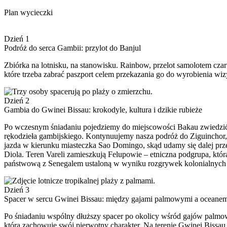
Plan wycieczki
Dzień 1
Podróż do serca Gambii: przylot do Banjul
Zbiórka na lotnisku, na stanowisku. Rainbow, przelot samolotem czart
które trzeba zabrać paszport celem przekazania go do wyrobienia wiz
Dzień 2
Gambia do Gwinei Bissau: krokodyle, kultura i dzikie rubieże
Po wczesnym śniadaniu pojedziemy do miejscowości Bakau zwiedzić 
rękodzieła gambijskiego. Kontynuujemy nasza podróż do Ziguinchor,
jazda w kierunku miasteczka Sao Domingo, skąd udamy się dalej prze
Diola. Teren Vareli zamieszkują Felupowie – etniczna podgrupa, kt
państwową z Senegalem ustaloną w wyniku rozgrywek kolonialnych 
Dzień 3
Spacer w sercu Gwinei Bissau: między gajami palmowymi a oceane
Po śniadaniu wspólny dłuższy spacer po okolicy wśród gajów palmowy
która zachowuje swój pierwotny charakter. Na terenie Gwinei Bissa