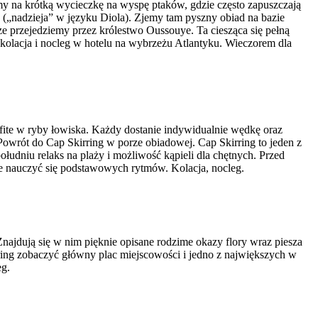
 na krótką wycieczkę na wyspę ptaków, gdzie często zapuszczają
„nadzieja” w języku Diola). Zjemy tam pyszny obiad na bazie
 przejedziemy przez królestwo Oussouye. Ta ciesząca się pełną
kolacja i nocleg w hotelu na wybrzeżu Atlantyku. Wieczorem dla
fite w ryby łowiska. Każdy dostanie indywidualnie wędkę oraz
owrót do Cap Skirring w porze obiadowej. Cap Skirring to jeden z
udniu relaks na plaży i możliwość kąpieli dla chętnych. Przed
je nauczyć się podstawowych rytmów. Kolacja, nocleg.
ajdują się w nim pięknie opisane rodzime okazy flory wraz piesza
ring zobaczyć główny plac miejscowości i jedno z największych w
eg.