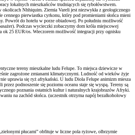
 pracy lokalnych mieszkańców trudniących się rybołówstwem.
w okolicach Nhhiquim. Ziemia Vareli jest niezwykła z geologicznego
kle cennego pierwiastka cyrkonu, który pod promieniami słońca mieni
arny. Powrót do hotelu w porze obiadowej. Po południu możliwość
 pasażer). Podczas wycieczki zobaczymy dom króla miejscowej
na ok 25 EUR/os. Wieczorem możliwość integracji przy ognisku
entyczne tereny mieszkalne ludu Felupe. To miejsca dziewicze w
ocześnie zagrożone zmianami klimatycznymi. Ludność od wieków żyje
ie uprawia się ryż afrykański. U ludu Diola Felupe animizm miesza
li przez podnoszenie się poziomu oceanu staje się wyspą. Tereny są
cznego poznania ostatnich kultur i naturalnych krajobrazów Afryki.
iwaniu na zachód słońca. (uczestnik otrzyma napój bezalkoholowy
zielonymi płucami” obfituje w liczne pola ryżowe, olbrzymie