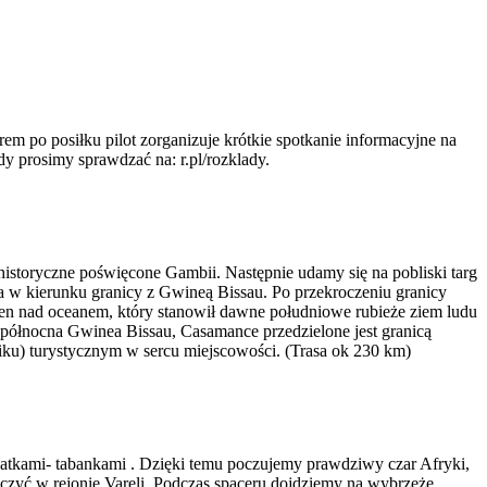
rem po posiłku pilot zorganizuje krótkie spotkanie informacyjne na
y prosimy sprawdzać na: r.pl/rozklady.
storyczne poświęcone Gambii. Następnie udamy się na pobliski targ
a w kierunku granicy z Gwineą Bissau. Po przekroczeniu granicy
eren nad oceanem, który stanowił dawne południowe rubieże ziem ludu
 północna Gwinea Bissau, Casamance przedzielone jest granicą
u) turystycznym w sercu miejscowości. (Trasa ok 230 km)
hatkami- tabankami . Dzięki temu poczujemy prawdziwy czar Afryki,
czyć w rejonie Vareli. Podczas spaceru dojdziemy na wybrzeże