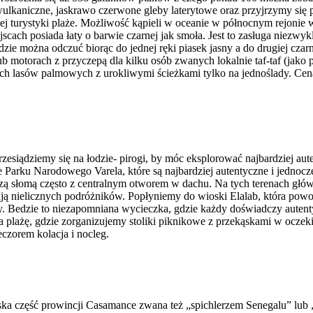
ulkaniczne, jaskrawo czerwone gleby laterytowe oraz przyjrzymy się
j turystyki plaże. Możliwość kąpieli w oceanie w północnym rejonie 
scach posiada łaty o barwie czarnej jak smoła. Jest to zasługa niezwy
dzie można odczuć biorąc do jednej ręki piasek jasny a do drugiej cz
 motorach z przyczepą dla kilku osób zwanych lokalnie taf-taf (jako
ych lasów palmowych z urokliwymi ścieżkami tylko na jednoślady. Ce
zesiądziemy się na łodzie- pirogi, by móc eksplorować najbardziej aut
nie Parku Narodowego Varela, które są najbardziej autentyczne i jedn
ą słomą często z centralnym otworem w dachu. Na tych terenach główn
tają nielicznych podróżników. Popłyniemy do wioski Elalab, która powo
. Bedzie to niezapomniana wycieczka, gdzie każdy doświadczy autenty
 plażę, gdzie zorganizujemy stoliki piknikowe z przekąskami w oczek
eczorem kolacja i nocleg.
ka część prowincji Casamance zwana też „spichlerzem Senegalu” lub „