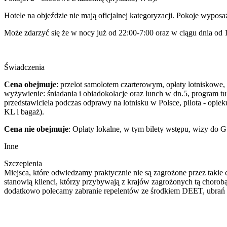
Hotele na objeździe nie mają oficjalnej kategoryzacji. Pokoje wyposa
Może zdarzyć się że w nocy już od 22:00-7:00 oraz w ciągu dnia od 11
Świadczenia
Cena obejmuje
: przelot samolotem czarterowym, opłaty lotniskowe
wyżywienie: śniadania i obiadokolacje oraz lunch w dn.5, program tury
przedstawiciela podczas odprawy na lotnisku w Polsce, pilota - op
KL i bagaż).
Cena nie obejmuje
: Opłaty lokalne, w tym bilety wstępu, wizy do 
Inne
Szczepienia
Miejsca, które odwiedzamy praktycznie nie są zagrożone przez takie c
stanowią klienci, którzy przybywają z krajów zagrożonych tą chorobą
dodatkowo polecamy zabranie repelentów ze środkiem DEET, ubrań z