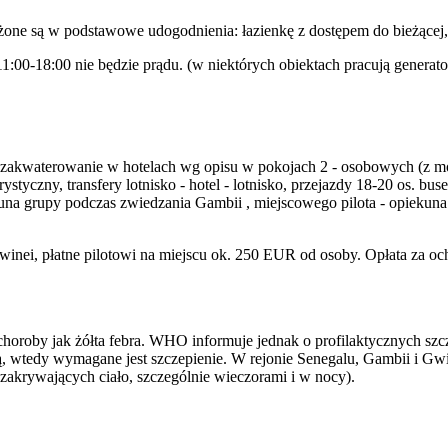
żone są w podstawowe udogodnienia: łazienkę z dostępem do bieżącej, p
:00-18:00 nie będzie prądu. (w niektórych obiektach pracują generator
, zakwaterowanie w hotelach wg opisu w pokojach 2 - osobowych (z mo
styczny, transfery lotnisko - hotel - lotnisko, przejazdy 18-20 os. bu
iekuna grupy podczas zwiedzania Gambii , miejscowego pilota - opie
Gwinei, płatne pilotowi na miejscu ok. 250 EUR od osoby. Opłata za o
horoby jak żółta febra. WHO informuje jednak o profilaktycznych szcze
, wtedy wymagane jest szczepienie. W rejonie Senegalu, Gambii i Gwine
akrywających ciało, szczególnie wieczorami i w nocy).