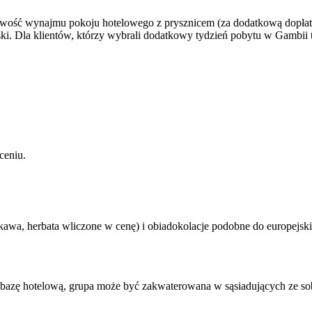
liwość wynajmu pokoju hotelowego z prysznicem (za dodatkową dopłatą 
ki. Dla klientów, którzy wybrali dodatkowy tydzień pobytu w Gambii 
ceniu.
kawa, herbata wliczone w cenę) i obiadokolacje podobne do europejs
ą bazę hotelową, grupa może być zakwaterowana w sąsiadujących ze so