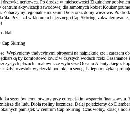
drzewka nerkowca. Po drodze w miejscowości Ziguinchor popłyniemy
y centrum aktywizacji zawodowej dla samotnych kobiet Koukangoume (
ym. Zobaczymy regionalne muzeum Diola oraz domy wieżowe. Po drodze
róla. Przejazd w kierunku bajecznego Cap Skirring, zakwaterowanie, 
m)
 Cap Skirring
se. Wypłyniemy tradycyjnymi pirogami na najpiękniejsze i zarazem ob
 wędkarską by komfortowo łowić w czystych wodach rzeki Casamance P
szczystych plażach i malownicze wybrzeże Oceanu Atlantyckiego. Popoł
ie każdy uczestnik wycieczki pod okiem senegalskiego muzyka spróbu
 kilka sezonów temu otwarty przy europejskim wsparciu finansowym. Zn
iejsze dla ludu Diola rośliny lecznicze. Dalej pojedziemy do Diembe
okalnych pamiątek w centrum Cap Skirring. Czas wolny, kolacja nocl