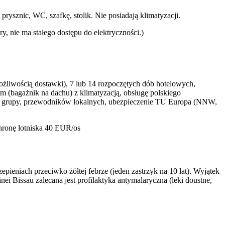
rysznic, WC, szafkę, stolik. Nie posiadają klimatyzacji.
y, nie ma stałego dostępu do elektryczności.)
żliwością dostawki), 7 lub 14 rozpoczętych dób hotelowych,
sem (bagażnik na dachu) z klimatyzacją, obsługę polskiego
kuna grupy, przewodników lokalnych, ubezpieczenie TU Europa (NNW,
chronę lotniska 40 EUR/os
pieniach przeciwko żółtej febrze (jeden zastrzyk na 10 lat). Wyjątek
i Bissau zalecana jest profilaktyka antymalaryczna (leki doustne,