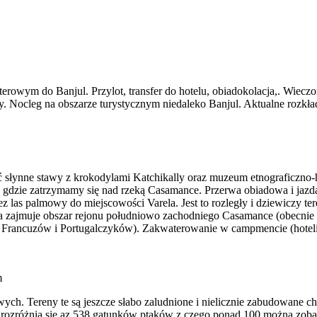
erowym do Banjul. Przylot, transfer do hotelu, obiadokolacja,. Wieczo
y. Nocleg na obszarze turystycznym niedaleko Banjul. Aktualne rozkład
słynne stawy z krokodylami Katchikally oraz muzeum etnograficzno-hi
 gdzie zatrzymamy się nad rzeką Casamance. Przerwa obiadowa i jazd
z las palmowy do miejscowości Varela. Jest to rozległy i dziewiczy t
óra zajmuje obszar rejonu południowo zachodniego Casamance (obecnie
Francuzów i Portugalczyków). Zakwaterowanie w campmencie (hotelik
m
ch. Tereny te są jeszcze słabo zaludnione i nielicznie zabudowane c
u rozróżnia się az 538 gatunków ptaków z czego ponad 100 można zoba