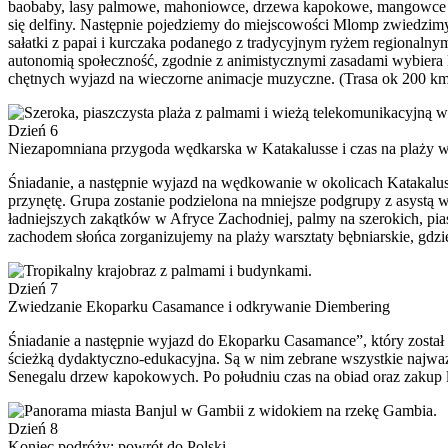
baobaby, lasy palmowe, mahoniowce, drzewa kapokowe, mangowce i 
się delfiny. Następnie pojedziemy do miejscowości Mlomp zwiedzim
sałatki z papai i kurczaka podanego z tradycyjnym ryżem regionaln
autonomią społeczność, zgodnie z animistycznymi zasadami wybiera k
chętnych wyjazd na wieczorne animacje muzyczne. (Trasa ok 200 k
Dzień 6
Niezapomniana przygoda wędkarska w Katakalusse i czas na plaży w
Śniadanie, a następnie wyjazd na wędkowanie w okolicach Katakalus
przynętę. Grupa zostanie podzielona na mniejsze podgrupy z asystą
ładniejszych zakątków w Afryce Zachodniej, palmy na szerokich, pia
zachodem słońca zorganizujemy na plaży warsztaty bębniarskie, gdz
Dzień 7
Zwiedzanie Ekoparku Casamance i odkrywanie Diembering
Śniadanie a następnie wyjazd do Ekoparku Casamance”, który został
ścieżką dydaktyczno-edukacyjna. Są w nim zebrane wszystkie najważn
Senegalu drzew kapokowych. Po południu czas na obiad oraz zakup l
Dzień 8
Koniec podróży: powrót do Polski