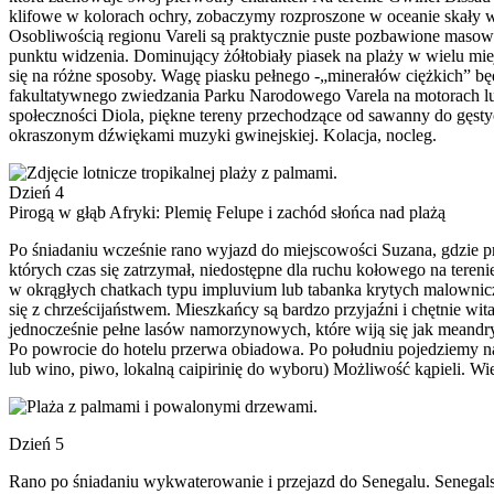
klifowe w kolorach ochry, zobaczymy rozproszone w oceanie skały w
Osobliwością regionu Vareli są praktycznie puste pozbawione masowe
punktu widzenia. Dominujący żółtobiały piasek na plaży w wielu miej
się na różne sposoby. Wagę piasku pełnego -„minerałów ciężkich” bę
fakultatywnego zwiedzania Parku Narodowego Varela na motorach lub
społeczności Diola, piękne tereny przechodzące od sawanny do gęst
okraszonym dźwiękami muzyki gwinejskiej. Kolacja, nocleg.
Dzień 4
Pirogą w głąb Afryki: Plemię Felupe i zachód słońca nad plażą
Po śniadaniu wcześnie rano wyjazd do miejscowości Suzana, gdzie pr
których czas się zatrzymał, niedostępne dla ruchu kołowego na tere
w okrągłych chatkach typu impluvium lub tabanka krytych malownicz
się z chrześcijaństwem. Mieszkańcy są bardzo przyjaźni i chętnie wi
jednocześnie pełne lasów namorzynowych, które wiją się jak meandry
Po powrocie do hotelu przerwa obiadowa. Po południu pojedziemy na
lub wino, piwo, lokalną caipirinię do wyboru) Możliwość kąpieli. Wi
Dzień 5
Rano po śniadaniu wykwaterowanie i przejazd do Senegalu. Senegals