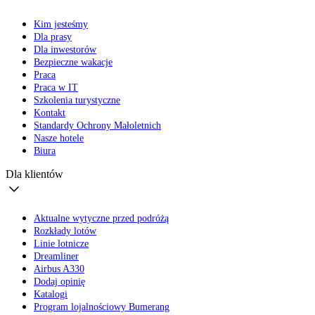
Kim jesteśmy
Dla prasy
Dla inwestorów
Bezpieczne wakacje
Praca
Praca w IT
Szkolenia turystyczne
Kontakt
Standardy Ochrony Małoletnich
Nasze hotele
Biura
Dla klientów
Aktualne wytyczne przed podróżą
Rozkłady lotów
Linie lotnicze
Dreamliner
Airbus A330
Dodaj opinię
Katalogi
Program lojalnościowy Bumerang