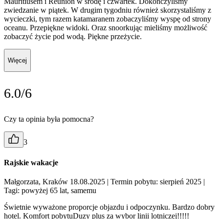
Mauritiusem i Reunion w środę i czwartek. Dokończyliśmy
zwiedzanie w piątek. W drugim tygodniu również skorzystaliśmy z
wycieczki, tym razem katamaranem zobaczyliśmy wyspę od strony
oceanu. Przepiękne widoki. Oraz snoorkując mieliśmy możliwość
zobaczyć życie pod wodą. Piękne przeżycie.
Więcej
6.0/6
Czy ta opinia była pomocna?
3
Rajskie wakacje
Małgorzata, Kraków 18.08.2025
| Termin pobytu: sierpień 2025
|
Tagi: powyżej 65 lat, samemu
Świetnie wyważone proporcje objazdu i odpoczynku. Bardzo dobry
hotel. Komfort pobytuDuzy plus za wybor linii lotniczej!!!!!