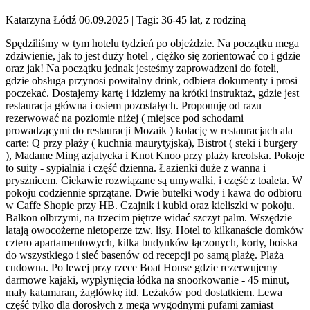
Katarzyna Łódź 06.09.2025
| Tagi: 36-45 lat, z rodziną
Spędziliśmy w tym hotelu tydzień po objeździe. Na początku mega
zdziwienie, jak to jest duży hotel , ciężko się zorientować co i gdzie
oraz jak! Na początku jednak jesteśmy zaprowadzeni do foteli,
gdzie obsługa przynosi powitalny drink, odbiera dokumenty i prosi
poczekać. Dostajemy kartę i idziemy na krótki instruktaż, gdzie jest
restauracja główna i osiem pozostałych. Proponuję od razu
rezerwować na poziomie niżej ( miejsce pod schodami
prowadzącymi do restauracji Mozaik ) kolację w restauracjach ala
carte: Q przy plaży ( kuchnia maurytyjska), Bistrot ( steki i burgery
), Madame Ming azjatycka i Knot Knoo przy plaży kreolska. Pokoje
to suity - sypialnia i część dzienna. Łazienki duże z wanna i
prysznicem. Ciekawie rozwiązane są umywalki, i część z toaleta. W
pokoju codziennie sprzątane. Dwie butelki wody i kawa do odbioru
w Caffe Shopie przy HB. Czajnik i kubki oraz kieliszki w pokoju.
Balkon olbrzymi, na trzecim piętrze widać szczyt palm. Wszędzie
latają owocożerne nietoperze tzw. lisy. Hotel to kilkanaście domków
cztero apartamentowych, kilka budynków łączonych, korty, boiska
do wszystkiego i sieć basenów od recepcji po samą plażę. Plaża
cudowna. Po lewej przy rzece Boat House gdzie rezerwujemy
darmowe kajaki, wypłynięcia łódka na snoorkowanie - 45 minut,
mały katamaran, żaglówkę itd. Leżaków pod dostatkiem. Lewa
część tylko dla dorosłych z mega wygodnymi pufami zamiast