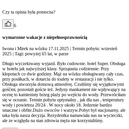
Czy ta opinia była pomocna?
6
wymarzone wakacje z niepełnosprawnością
Iwona i Mirek na wózku 17.11.2025
| Termin pobytu: wrzesień
2025
| Tagi: powyżej 65 lat, w parze
Długo wyczekiwany wyjazd. Było cudownie. hotel Super. Obsługa
w hotelu jak najwyższej klasy. Sprzątania codziennie. Przy
kłopotach co dwie godziny. Mąż na wózku obsługiwany cały czas,
przy posiłkach, w dotarciu do toalety w restauracji i nie tylko.
Obsługa stworzyła domową atmosferę. Czuliśmy się wyjątkowymi
gośćmi, pozostali goście też. Jedyny mankament nie wpływający na
ocenę to kamienisty brzeg plaży po wejściu do wody. Przewróciłam
się w oceanie. Termin pobytu optymalny , jak dla nas , temperatury
wody i powietrza 20/24 . W nocy około 18. Jedzenie bardzo
smaczne i obfite.Dużo owoców i warzyw.Pobyt był stacjonarny, ale
taka była nasza decyzja. Rezydentka namawiała nas na wycieczki,
ale ze względu na stan zdrowia męża nie korzystaliśmy.