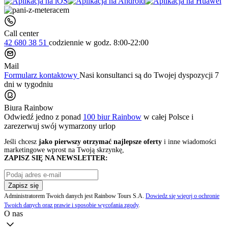
Call center
42 680 38 51
codziennie
w godz. 8:00-22:00
Mail
Formularz kontaktowy
Nasi konsultanci są do Twojej dyspozycji 7
dni w tygodniu
Biura Rainbow
Odwiedź jedno z ponad
100 biur Rainbow
w całej Polsce i
zarezerwuj swój
wymarzony urlop
Jeśli chcesz
jako pierwszy otrzymać najlepsze oferty
i inne wiadomości
marketingowe wprost na Twoją skrzynkę,
ZAPISZ SIĘ NA NEWSLETTER:
Zapisz się
Administratorem Twoich danych jest Rainbow Tours S.A.
Dowiedz się więcej o ochronie
Twoich danych oraz prawie i sposobie wycofania zgody
.
O nas