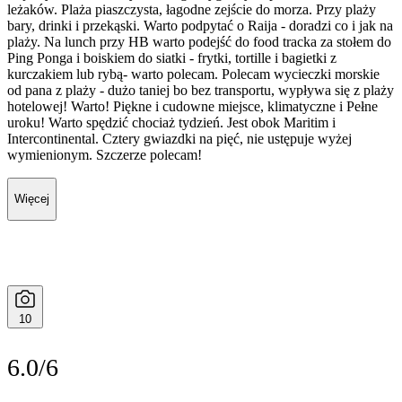
leżaków. Plaża piaszczysta, łagodne zejście do morza. Przy plaży
bary, drinki i przekąski. Warto podpytać o Raija - doradzi co i jak na
plaży. Na lunch przy HB warto podejść do food tracka za stołem do
Ping Ponga i boiskiem do siatki - frytki, tortille i bagietki z
kurczakiem lub rybą- warto polecam. Polecam wycieczki morskie
od pana z plaży - dużo taniej bo bez transportu, wypływa się z plaży
hotelowej! Warto! Piękne i cudowne miejsce, klimatyczne i Pełne
uroku! Warto spędzić chociaż tydzień. Jest obok Maritim i
Intercontinental. Cztery gwiazdki na pięć, nie ustępuje wyżej
wymienionym. Szczerze polecam!
Więcej
10
6.0/6