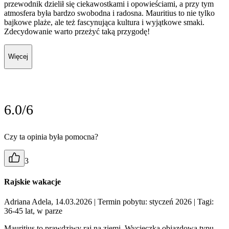
przewodnik dzielił się ciekawostkami i opowieściami, a przy tym
atmosfera była bardzo swobodna i radosna. Mauritius to nie tylko
bajkowe plaże, ale też fascynująca kultura i wyjątkowe smaki.
Zdecydowanie warto przeżyć taką przygodę!
Więcej
6.0/6
Czy ta opinia była pomocna?
3
Rajskie wakacje
Adriana Adela, 14.03.2026
| Termin pobytu: styczeń 2026
| Tagi:
36-45 lat, w parze
Mauritius to prawdziwy raj na ziemi. Wycieczka objazdowa typu