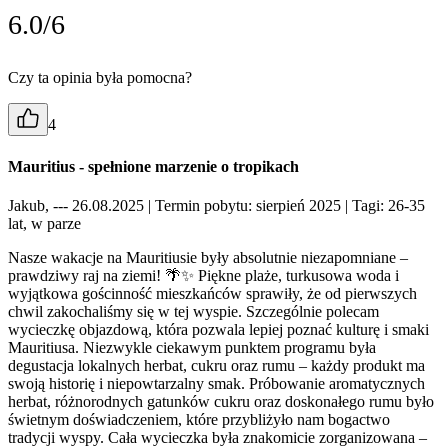
6.0/6
Czy ta opinia była pomocna?
4
Mauritius - spełnione marzenie o tropikach
Jakub, --- 26.08.2025
| Termin pobytu: sierpień 2025
| Tagi: 26-35
lat, w parze
Nasze wakacje na Mauritiusie były absolutnie niezapomniane –
prawdziwy raj na ziemi! 🌴✨ Piękne plaże, turkusowa woda i
wyjątkowa gościnność mieszkańców sprawiły, że od pierwszych
chwil zakochaliśmy się w tej wyspie. Szczególnie polecam
wycieczkę objazdową, która pozwala lepiej poznać kulturę i smaki
Mauritiusa. Niezwykle ciekawym punktem programu była
degustacja lokalnych herbat, cukru oraz rumu – każdy produkt ma
swoją historię i niepowtarzalny smak. Próbowanie aromatycznych
herbat, różnorodnych gatunków cukru oraz doskonałego rumu było
świetnym doświadczeniem, które przybliżyło nam bogactwo
tradycji wyspy. Cała wycieczka była znakomicie zorganizowana –