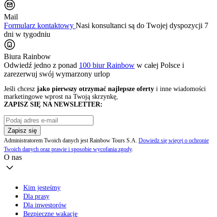
Mail
Formularz kontaktowy
Nasi konsultanci są do Twojej dyspozycji 7
dni w tygodniu
Biura Rainbow
Odwiedź jedno z ponad
100 biur Rainbow
w całej Polsce i
zarezerwuj swój
wymarzony urlop
Jeśli chcesz
jako pierwszy otrzymać najlepsze oferty
i inne wiadomości
marketingowe wprost na Twoją skrzynkę,
ZAPISZ SIĘ NA NEWSLETTER:
Zapisz się
Administratorem Twoich danych jest Rainbow Tours S.A.
Dowiedz się więcej o ochronie
Twoich danych oraz prawie i sposobie wycofania zgody
.
O nas
Kim jesteśmy
Dla prasy
Dla inwestorów
Bezpieczne wakacje