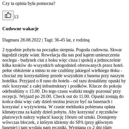
Czy ta opinia była pomocna?
13
Cudowne wakacje
Dagmara 28.08.2022
| Tagi: 36-45 lat, z rodziną
2 tygodnie pobytu na początku sierpnia. Pogoda cudowna. Skwar
łagodził ciepły wiatr. Rewelacja dla nas pod kątem umieszczenia
noclegu - budynek ciut z boku więc cisza i spokój a jednocześnie
kilka kroków do wszystkich udogodnień oferowanych przez hotel.
pełne obłożenie a mimo to nie czuliśmy jakiegoś wielkiego tłoku -
chociaż my korzystaliśmy przede wszystkim z basenu przy naszym
hoteliku. Przyjazd o 8 rano do hotelu - od razu dostaliśmy opaski by
móc korzystać z całej infrastruktury i posiłków. Klucze do pokoju
odebraliśmy o 15.00. Do tego czasu walizki mogły pozostać przy
recepcji. \Wyjazd po 20.00. Check out do 11.00. Opaski zostają do
końca dnia więc cały dzień można jeszcze być na basenach i
korzystać z wyżywienia. W czasie meldunku pobierana opłata
klimatyczna za każdy dzień pobytu. Aby korzystać z ręczników
plażowych nalezy wpłacić kaucję 10euro od sztuki. Dostajemy
wówczas bloczek, z którym idziemy do SPA (przy głównym
basenie) i tam wydają nam ręczniki. Wymiana co 2 dni (daty