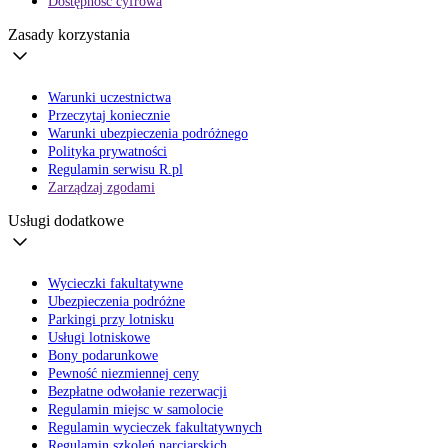
Dostępność cyfrowa
Zasady korzystania
Warunki uczestnictwa
Przeczytaj koniecznie
Warunki ubezpieczenia podróżnego
Polityka prywatności
Regulamin serwisu R.pl
Zarządzaj zgodami
Usługi dodatkowe
Wycieczki fakultatywne
Ubezpieczenia podróżne
Parkingi przy lotnisku
Usługi lotniskowe
Bony podarunkowe
Pewność niezmiennej ceny
Bezpłatne odwołanie rezerwacji
Regulamin miejsc w samolocie
Regulamin wycieczek fakultatywnych
Regulamin szkoleń narciarskich