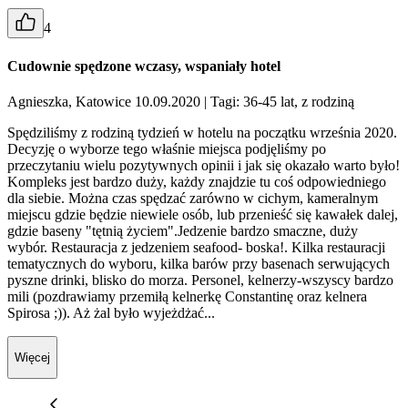
4
Cudownie spędzone wczasy, wspaniały hotel
Agnieszka, Katowice 10.09.2020
| Tagi: 36-45 lat, z rodziną
Spędziliśmy z rodziną tydzień w hotelu na początku września 2020.
Decyzję o wyborze tego właśnie miejsca podjęliśmy po
przeczytaniu wielu pozytywnych opinii i jak się okazało warto było!
Kompleks jest bardzo duży, każdy znajdzie tu coś odpowiedniego
dla siebie. Można czas spędzać zarówno w cichym, kameralnym
miejscu gdzie będzie niewiele osób, lub przenieść się kawałek dalej,
gdzie baseny "tętnią życiem".Jedzenie bardzo smaczne, duży
wybór. Restauracja z jedzeniem seafood- boska!. Kilka restauracji
tematycznych do wyboru, kilka barów przy basenach serwujących
pyszne drinki, blisko do morza. Personel, kelnerzy-wszyscy bardzo
mili (pozdrawiamy przemiłą kelnerkę Constantinę oraz kelnera
Spirosa ;)). Aż żal było wyjeżdżać...
Więcej