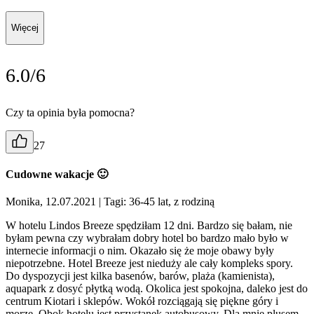
Więcej
6.0/6
Czy ta opinia była pomocna?
27
Cudowne wakacje 🙂
Monika, 12.07.2021
| Tagi: 36-45 lat, z rodziną
W hotelu Lindos Breeze spędziłam 12 dni. Bardzo się bałam, nie
byłam pewna czy wybrałam dobry hotel bo bardzo mało było w
internecie informacji o nim. Okazało się że moje obawy były
niepotrzebne. Hotel Breeze jest nieduży ale cały kompleks spory.
Do dyspozycji jest kilka basenów, barów, plaża (kamienista),
aquapark z dosyć płytką wodą. Okolica jest spokojna, daleko jest do
centrum Kiotari i sklepów. Wokół rozciągają się piękne góry i
morze. Obok hotelu jest przystanek autobusowy. Dla mnie plusem