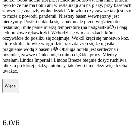
było to że nie ma tłoku ani w restauracji ani na plaży, przy basenach
zawsze się znalazły wolne leżaki. Nie wiem czy zawsze tak jest czy
to może z powodu pandemii. Niestety basen wewnętrzny jest
nieczynny. Posiłki nakłada się samemu ale przed wejściem do
restauracji miłe panie mierzą temperaturę (na nadgarstku😉) i dają
jednorazowe rękawiczki. Wchodzi się w maseczkach które
oczywiście do posiłku się zdejmuje. Wokół kręci się mnóstwo kóz,
które skubią trawkę w ogrodzie, raz zdarzyło się że ugasiła
pragnienie wodą z basenu 😄 Obsługa hotelu jest serdeczna i
przemiła, zawsze uśmiechnięta mimo ciężkiej pracy. Między
hotelami Lindos Imperial i Lindos Breeze biegnie dosyć ruchliwa
uliczka po której jeżdżą autobusy, taksówki i meleksy więc trzeba
uważać.
Więcej
6.0/6