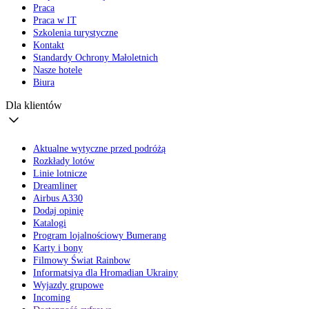
Praca
Praca w IT
Szkolenia turystyczne
Kontakt
Standardy Ochrony Małoletnich
Nasze hotele
Biura
Dla klientów
Aktualne wytyczne przed podróżą
Rozkłady lotów
Linie lotnicze
Dreamliner
Airbus A330
Dodaj opinię
Katalogi
Program lojalnościowy Bumerang
Karty i bony
Filmowy Świat Rainbow
Informatsiya dla Hromadian Ukrainy
Wyjazdy grupowe
Incoming