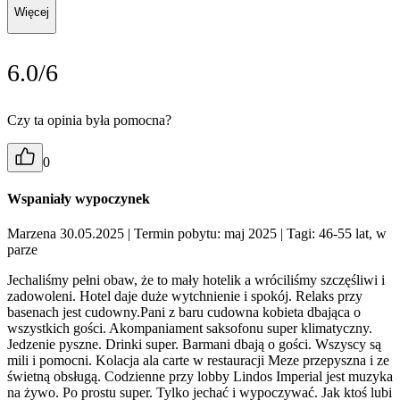
Więcej
6.0/6
Czy ta opinia była pomocna?
0
Wspaniały wypoczynek
Marzena 30.05.2025
| Termin pobytu: maj 2025
| Tagi: 46-55 lat, w
parze
Jechaliśmy pełni obaw, że to mały hotelik a wróciliśmy szczęśliwi i
zadowoleni. Hotel daje duże wytchnienie i spokój. Relaks przy
basenach jest cudowny.Pani z baru cudowna kobieta dbająca o
wszystkich gości. Akompaniament saksofonu super klimatyczny.
Jedzenie pyszne. Drinki super. Barmani dbają o gości. Wszyscy są
mili i pomocni. Kolacja ala carte w restauracji Meze przepyszna i ze
świetną obsługą. Codzienne przy lobby Lindos Imperial jest muzyka
na żywo. Po prostu super. Tylko jechać i wypoczywać. Jak ktoś lubi