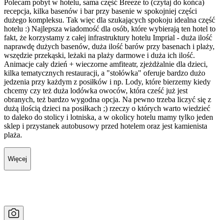
Polecam pobyt w hotelu, sama część Breeze to (czytaj do końca)
recepcja, kilka basenów i bar przy basenie w spokojniej części
dużego kompleksu. Tak więc dla szukających spokoju idealna część
hotelu :) Najlepsza wiadomość dla osób, które wybierają ten hotel to
fakt, że korzystamy z całej infrastruktury hotelu Imprial - duża ilość
naprawdę dużych basenów, duża ilość barów przy basenach i plaży,
wszędzie przekąski, leżaki na plaży darmowe i duża ich ilość.
Animacje cały dzień + wieczorne amfiteatr, zjeżdżalnie dla dzieci,
kilka tematycznych restauracji, a "stołówka" oferuje bardzo dużo
jedzenia przy każdym z posiłków i np. Lody, które bierzemy kiedy
chcemy czy też duża lodówka owoców, która cześć już jest
obranych, też bardzo wygodna opcja. Na pewno trzeba liczyć się z
dużą ilością dzieci na posiłkach ;) rzeczy o których warto wiedzieć
to daleko do stolicy i lotniska, a w okolicy hotelu mamy tylko jeden
sklep i przystanek autobusowy przed hotelem oraz jest kamienista
plaża.
Więcej