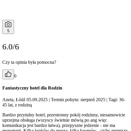
5
6.0/6
Czy ta opinia była pomocna?
0
Fantastyczny hotel dla Rodzin
Aneta, Łódź 05.09.2025
| Termin pobytu: sierpień 2025
| Tagi: 36-
45 lat, z rodziną
Bardzo przytulny hotel, przestronny pokój rodzinny, niesamowicie
uprzejma obsługa (wszyscy świetnie mówią po ang więc
komunikacja jest bardzo łatwa), przepyszne jedzenie - nie ma
monotonii. Kilka kroków do morza, kilka basenów - cichy mniejszy,