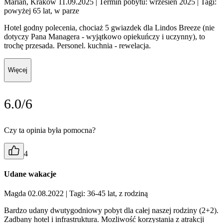
Marian, Kraków 11.09.2025
| Termin pobytu: wrzesień 2025
| Tagi:
powyżej 65 lat, w parze
Hotel godny polecenia, chociaż 5 gwiazdek dla Lindos Breeze (nie
dotyczy Pana Managera - wyjątkowo opiekuńczy i uczynny), to
trochę przesada. Personel. kuchnia - rewelacja.
Więcej
6.0/6
Czy ta opinia była pomocna?
4
Udane wakacje
Magda 02.08.2022
| Tagi: 36-45 lat, z rodziną
Bardzo udany dwutygodniowy pobyt dla całej naszej rodziny (2+2).
Zadbany hotel i infrastruktura. Mozliwość korzystania z atrakcji