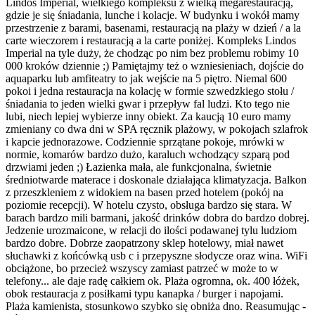
Lindos Imperial, wielkiego kompleksu z wielką megarestauracją,
gdzie je się śniadania, lunche i kolacje. W budynku i wokół mamy
przestrzenie z barami, basenami, restauracją na plaży w dzień / a la
carte wieczorem i restauracją a la carte poniżej. Kompleks Lindos
Imperial na tyle duży, że chodząc po nim bez problemu robimy 10
000 kroków dziennie ;) Pamiętajmy też o wzniesieniach, dojście do
aquaparku lub amfiteatry to jak wejście na 5 piętro. Niemal 600
pokoi i jedna restauracja na kolację w formie szwedzkiego stołu /
śniadania to jeden wielki gwar i przepływ fal ludzi. Kto tego nie
lubi, niech lepiej wybierze inny obiekt. Za kaucją 10 euro mamy
zmieniany co dwa dni w SPA ręcznik plażowy, w pokojach szlafrok
i kapcie jednorazowe. Codziennie sprzątane pokoje, mrówki w
normie, komarów bardzo dużo, karaluch wchodzący szparą pod
drzwiami jeden ;) Łazienka mała, ale funkcjonalna, świetnie
średniotwarde materace i doskonale działająca klimatyzacja. Balkon
z przeszkleniem z widokiem na basen przed hotelem (pokój na
poziomie recepcji). W hotelu czysto, obsługa bardzo się stara. W
barach bardzo mili barmani, jakość drinków dobra do bardzo dobrej.
Jedzenie urozmaicone, w relacji do ilości podawanej tylu ludziom
bardzo dobre. Dobrze zaopatrzony sklep hotelowy, miał nawet
słuchawki z końcówką usb c i przepyszne słodycze oraz wina. WiFi
obciążone, bo przecież wszyscy zamiast patrzeć w może to w
telefony... ale daje radę całkiem ok. Plaża ogromna, ok. 400 łóżek,
obok restauracja z posiłkami typu kanapka / burger i napojami.
Plaża kamienista, stosunkowo szybko się obniża dno. Reasumując -