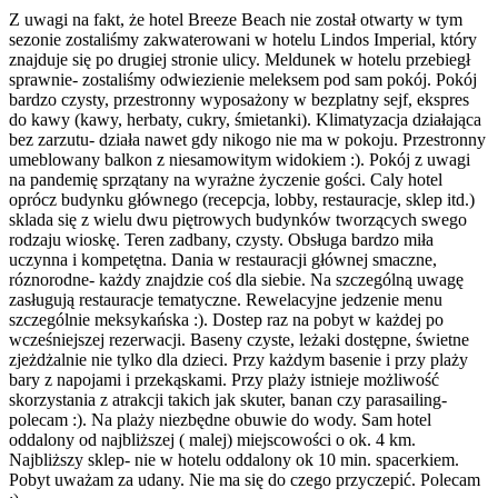
Z uwagi na fakt, że hotel Breeze Beach nie został otwarty w tym
sezonie zostaliśmy zakwaterowani w hotelu Lindos Imperial, który
znajduje się po drugiej stronie ulicy. Meldunek w hotelu przebiegł
sprawnie- zostaliśmy odwiezienie meleksem pod sam pokój. Pokój
bardzo czysty, przestronny wyposażony w bezplatny sejf, ekspres
do kawy (kawy, herbaty, cukry, śmietanki). Klimatyzacja działająca
bez zarzutu- działa nawet gdy nikogo nie ma w pokoju. Przestronny
umeblowany balkon z niesamowitym widokiem :). Pokój z uwagi
na pandemię sprzątany na wyrażne życzenie gości. Caly hotel
oprócz budynku głównego (recepcja, lobby, restauracje, sklep itd.)
sklada się z wielu dwu piętrowych budynków tworzących swego
rodzaju wioskę. Teren zadbany, czysty. Obsługa bardzo miła
uczynna i kompetętna. Dania w restauracji głównej smaczne,
róznorodne- każdy znajdzie coś dla siebie. Na szczególną uwagę
zasługują restauracje tematyczne. Rewelacyjne jedzenie menu
szczególnie meksykańska :). Dostep raz na pobyt w każdej po
wcześniejszej rezerwacji. Baseny czyste, leżaki dostępne, świetne
zjeżdżalnie nie tylko dla dzieci. Przy każdym basenie i przy plaży
bary z napojami i przekąskami. Przy plaży istnieje możliwość
skorzystania z atrakcji takich jak skuter, banan czy parasailing-
polecam :). Na plaży niezbędne obuwie do wody. Sam hotel
oddalony od najbliższej ( malej) miejscowości o ok. 4 km.
Najbliższy sklep- nie w hotelu oddalony ok 10 min. spacerkiem.
Pobyt uważam za udany. Nie ma się do czego przyczepić. Polecam