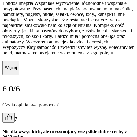
Londos Imepria Wspaniałe wyzywienie: różnorodne i wspaniale
przygotowane. Przy basenach i na plaży podawane: m.in. naleśniki,
hamburery, nugetsy, nudle, sałatki, owoce, lody., kanapki i inne
przekąski. Można skorzystać też z restauracji tematycznych -
najbardziej smakowało nam kolacja orientalna. Kompleks dość
obszerny, jest kilka basenów do wyboru, zjeżdzalnie dla starszych i
młodszych, boisko i korty. Bardzo miła i pomocna obsługa oraz
animatorzy. Wieczorem animacje dla dzieci i dorosłych.
Wypożyczyliśmy samochód i zwiedzilismy też wyspę. Polecamy ten
hotel, mamy same przyjemne wspomnienia z tego pobytu
Więcej
6.0/6
Czy ta opinia była pomocna?
7
Nie dla wszystkich, ale utrzymujący wszystkie dobre cechy z