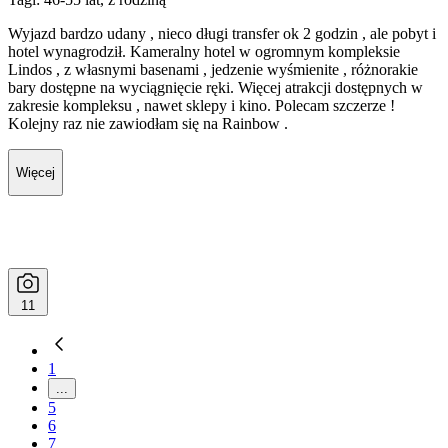
Wyjazd bardzo udany , nieco długi transfer ok 2 godzin , ale pobyt i
hotel wynagrodził. Kameralny hotel w ogromnym kompleksie
Lindos , z własnymi basenami , jedzenie wyśmienite , różnorakie
bary dostępne na wyciągnięcie ręki. Więcej atrakcji dostępnych w
zakresie kompleksu , nawet sklepy i kino. Polecam szczerze !
Kolejny raz nie zawiodłam się na Rainbow .
Więcej
11
1
...
5
6
7