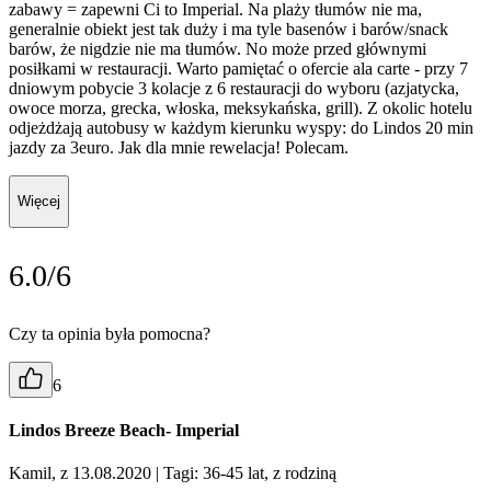
zabawy = zapewni Ci to Imperial. Na plaży tłumów nie ma,
generalnie obiekt jest tak duży i ma tyle basenów i barów/snack
barów, że nigdzie nie ma tłumów. No może przed głównymi
posiłkami w restauracji. Warto pamiętać o ofercie ala carte - przy 7
dniowym pobycie 3 kolacje z 6 restauracji do wyboru (azjatycka,
owoce morza, grecka, włoska, meksykańska, grill). Z okolic hotelu
odjeżdżają autobusy w każdym kierunku wyspy: do Lindos 20 min
jazdy za 3euro. Jak dla mnie rewelacja! Polecam.
Więcej
6.0/6
Czy ta opinia była pomocna?
6
Lindos Breeze Beach- Imperial
Kamil, z 13.08.2020
| Tagi: 36-45 lat, z rodziną