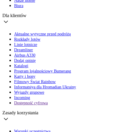
Nasze hotele
Biura
Dla klientów
Aktualne wytyczne przed podróżą
Rozkłady lotów
Linie lotnicze
Dreamliner
Airbus A330
Dodaj opinię
Katalogi
Program lojalnościowy Bumerang
Karty i bony
Filmowy Świat Rainbow
Informatsiya dla Hromadian Ukrainy
Wyjazdy grupowe
Incoming
Dostępność cyfrowa
Zasady korzystania
Warunki uczestnictwa