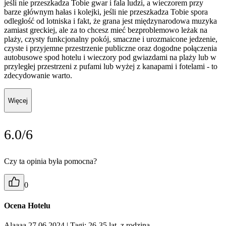
jeśli nie przeszkadza Tobie gwar i fala ludzi, a wieczorem przy
barze głównym hałas i kolejki, jeśli nie przeszkadza Tobie spora
odległość od lotniska i fakt, że grana jest międzynarodowa muzyka
zamiast greckiej, ale za to chcesz mieć bezproblemowo leżak na
plaży, czysty funkcjonalny pokój, smaczne i urozmaicone jedzenie,
czyste i przyjemne przestrzenie publiczne oraz dogodne połączenia
autobusowe spod hotelu i wieczory pod gwiazdami na plaży lub w
przyległej przestrzeni z pufami lub wyżej z kanapami i fotelami - to
zdecydowanie warto.
Więcej
6.0/6
Czy ta opinia była pomocna?
0
Ocena Hotelu
Alaaaa 27.06.2024
| Tagi: 26-35 lat, z rodziną