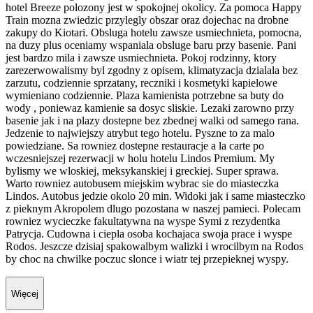
hotel Breeze polozony jest w spokojnej okolicy. Za pomoca Happy
Train mozna zwiedzic przylegly obszar oraz dojechac na drobne
zakupy do Kiotari. Obsluga hotelu zawsze usmiechnieta, pomocna,
na duzy plus oceniamy wspaniala obsluge baru przy basenie. Pani
jest bardzo mila i zawsze usmiechnieta. Pokoj rodzinny, ktory
zarezerwowalismy byl zgodny z opisem, klimatyzacja dzialala bez
zarzutu, codziennie sprzatany, reczniki i kosmetyki kapielowe
wymieniano codziennie. Plaza kamienista potrzebne sa buty do
wody , poniewaz kamienie sa dosyc sliskie. Lezaki zarowno przy
basenie jak i na plazy dostepne bez zbednej walki od samego rana.
Jedzenie to najwiejszy atrybut tego hotelu. Pyszne to za malo
powiedziane. Sa rowniez dostepne restauracje a la carte po
wczesniejszej rezerwacji w holu hotelu Lindos Premium. My
bylismy we wloskiej, meksykanskiej i greckiej. Super sprawa.
Warto rowniez autobusem miejskim wybrac sie do miasteczka
Lindos. Autobus jedzie okolo 20 min. Widoki jak i same miasteczko
z pieknym Akropolem dlugo pozostana w naszej pamieci. Polecam
rowniez wycieczke fakultatywna na wyspe Symi z rezydentka
Patrycja. Cudowna i ciepla osoba kochajaca swoja prace i wyspe
Rodos. Jeszcze dzisiaj spakowalbym walizki i wrocilbym na Rodos
by choc na chwilke poczuc slonce i wiatr tej przepieknej wyspy.
Więcej