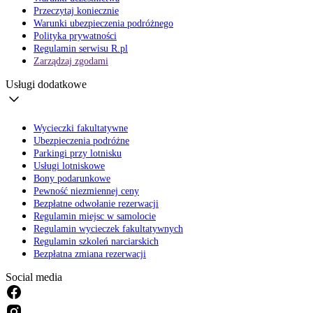
Przeczytaj koniecznie
Warunki ubezpieczenia podróżnego
Polityka prywatności
Regulamin serwisu R.pl
Zarządzaj zgodami
Usługi dodatkowe
Wycieczki fakultatywne
Ubezpieczenia podróżne
Parkingi przy lotnisku
Usługi lotniskowe
Bony podarunkowe
Pewność niezmiennej ceny
Bezpłatne odwołanie rezerwacji
Regulamin miejsc w samolocie
Regulamin wycieczek fakultatywnych
Regulamin szkoleń narciarskich
Bezpłatna zmiana rezerwacji
Social media