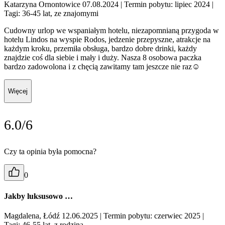
Katarzyna Ornontowice 07.08.2024
| Termin pobytu: lipiec 2024
|
Tagi: 36-45 lat, ze znajomymi
Cudowny urlop we wspaniałym hotelu, niezapomnianą przygoda w
hotelu Lindos na wyspie Rodos, jedzenie przepyszne, atrakcje na
każdym kroku, przemiła obsługa, bardzo dobre drinki, każdy
znajdzie coś dla siebie i mały i duży. Nasza 8 osobowa paczka
bardzo zadowolona i z chęcią zawitamy tam jeszcze nie raz☺️
Więcej
6.0/6
Czy ta opinia była pomocna?
0
Jakby luksusowo …
Magdalena, Łódź 12.06.2025
| Termin pobytu: czerwiec 2025
|
Tagi: 46-55 lat, z rodziną