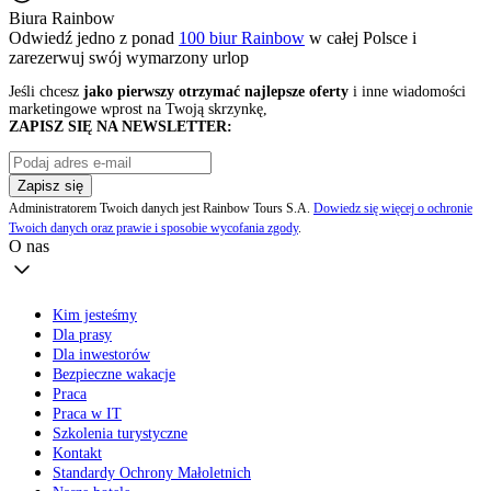
Biura Rainbow
Odwiedź jedno z ponad
100 biur Rainbow
w całej Polsce i
zarezerwuj swój
wymarzony urlop
Jeśli chcesz
jako pierwszy otrzymać najlepsze oferty
i inne wiadomości
marketingowe wprost na Twoją skrzynkę,
ZAPISZ SIĘ NA NEWSLETTER:
Zapisz się
Administratorem Twoich danych jest Rainbow Tours S.A.
Dowiedz się więcej o ochronie
Twoich danych oraz prawie i sposobie wycofania zgody
.
O nas
Kim jesteśmy
Dla prasy
Dla inwestorów
Bezpieczne wakacje
Praca
Praca w IT
Szkolenia turystyczne
Kontakt
Standardy Ochrony Małoletnich