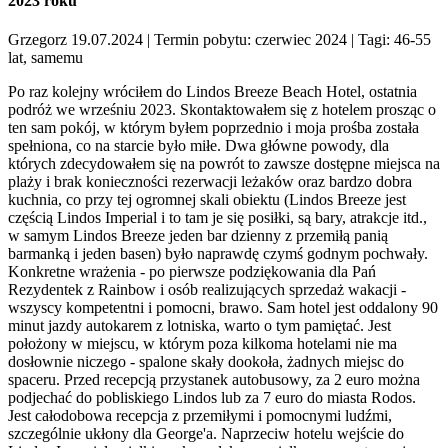
2023 roku
Grzegorz 19.07.2024
| Termin pobytu: czerwiec 2024
| Tagi: 46-55
lat, samemu
Po raz kolejny wróciłem do Lindos Breeze Beach Hotel, ostatnia
podróż we wrześniu 2023. Skontaktowałem się z hotelem prosząc o
ten sam pokój, w którym byłem poprzednio i moja prośba została
spełniona, co na starcie było miłe. Dwa główne powody, dla
których zdecydowałem się na powrót to zawsze dostępne miejsca na
plaży i brak konieczności rezerwacji leżaków oraz bardzo dobra
kuchnia, co przy tej ogromnej skali obiektu (Lindos Breeze jest
częścią Lindos Imperial i to tam je się posiłki, są bary, atrakcje itd.,
w samym Lindos Breeze jeden bar dzienny z przemiłą panią
barmanką i jeden basen) było naprawdę czymś godnym pochwały.
Konkretne wrażenia - po pierwsze podziękowania dla Pań
Rezydentek z Rainbow i osób realizujących sprzedaż wakacji -
wszyscy kompetentni i pomocni, brawo. Sam hotel jest oddalony 90
minut jazdy autokarem z lotniska, warto o tym pamiętać. Jest
położony w miejscu, w którym poza kilkoma hotelami nie ma
dosłownie niczego - spalone skały dookoła, żadnych miejsc do
spaceru. Przed recepcją przystanek autobusowy, za 2 euro można
podjechać do pobliskiego Lindos lub za 7 euro do miasta Rodos.
Jest całodobowa recepcja z przemiłymi i pomocnymi ludźmi,
szczególnie ukłony dla George'a. Naprzeciw hotelu wejście do