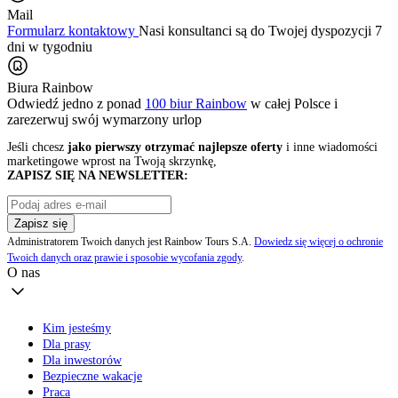
Mail
Formularz kontaktowy
Nasi konsultanci są do Twojej dyspozycji 7
dni w tygodniu
Biura Rainbow
Odwiedź jedno z ponad
100 biur Rainbow
w całej Polsce i
zarezerwuj swój
wymarzony urlop
Jeśli chcesz
jako pierwszy otrzymać najlepsze oferty
i inne wiadomości
marketingowe wprost na Twoją skrzynkę,
ZAPISZ SIĘ NA NEWSLETTER:
Zapisz się
Administratorem Twoich danych jest Rainbow Tours S.A.
Dowiedz się więcej o ochronie
Twoich danych oraz prawie i sposobie wycofania zgody
.
O nas
Kim jesteśmy
Dla prasy
Dla inwestorów
Bezpieczne wakacje
Praca