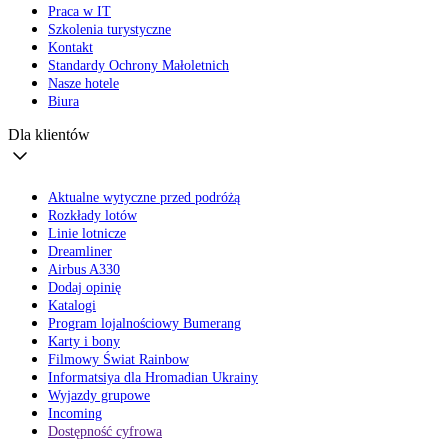
Praca w IT
Szkolenia turystyczne
Kontakt
Standardy Ochrony Małoletnich
Nasze hotele
Biura
Dla klientów
Aktualne wytyczne przed podróżą
Rozkłady lotów
Linie lotnicze
Dreamliner
Airbus A330
Dodaj opinię
Katalogi
Program lojalnościowy Bumerang
Karty i bony
Filmowy Świat Rainbow
Informatsiya dla Hromadian Ukrainy
Wyjazdy grupowe
Incoming
Dostępność cyfrowa