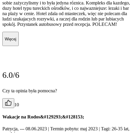
sobie zażyczylismy i to była jedyna róznica. Kompleks dla kazdego,
duzy hotel typu tureckich ośrodków, i co najwazniejsze: lezaki i bar
na plaży w cenie. Hotel zdala od miasteczek, więc nie polecam dla
ludzi szukajacych rozrywki, a raczej dla rodzin lub par lubiacych
spokój. Przystanek autobusowy przed recepcja. POLECAM!
Więcej
6.0/6
Czy ta opinia była pomocna?
10
Wakacje na Rodos&#129293;&#128153;
Patrycja, --- 08.06.2023
| Termin pobytu: maj 2023
| Tagi: 26-35 lat,