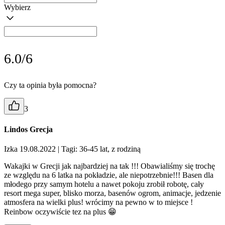
Wybierz
6.0/6
Czy ta opinia była pomocna?
3
Lindos Grecja
Izka 19.08.2022
| Tagi: 36-45 lat, z rodziną
Wakajki w Grecji jak najbardziej na tak !!! Obawialiśmy się trochę
ze względu na 6 latka na pokładzie, ale niepotrzebnie!!! Basen dla
młodego przy samym hotelu a nawet pokoju zrobił robotę, cały
resort mega super, blisko morza, basenów ogrom, animacje, jedzenie
atmosfera na wielki plus! wrócimy na pewno w to miejsce !
Reinbow oczywiście tez na plus 😁