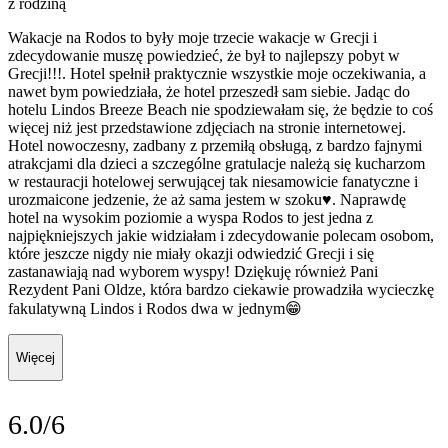
z rodziną
Wakacje na Rodos to były moje trzecie wakacje w Grecji i
zdecydowanie muszę powiedzieć, że był to najlepszy pobyt w
Grecji!!!. Hotel spełnił praktycznie wszystkie moje oczekiwania, a
nawet bym powiedziała, że hotel przeszedł sam siebie. Jadąc do
hotelu Lindos Breeze Beach nie spodziewałam się, że będzie to coś
więcej niż jest przedstawione zdjęciach na stronie internetowej.
Hotel nowoczesny, zadbany z przemiłą obsługą, z bardzo fajnymi
atrakcjami dla dzieci a szczególne gratulacje należą się kucharzom
w restauracji hotelowej serwującej tak niesamowicie fanatyczne i
urozmaicone jedzenie, że aż sama jestem w szoku♥️. Naprawdę
hotel na wysokim poziomie a wyspa Rodos to jest jedna z
najpiękniejszych jakie widziałam i zdecydowanie polecam osobom,
które jeszcze nigdy nie miały okazji odwiedzić Grecji i się
zastanawiają nad wyborem wyspy! Dziękuję również Pani
Rezydent Pani Oldze, która bardzo ciekawie prowadziła wycieczkę
fakulatywną Lindos i Rodos dwa w jednym😁
Więcej
6.0/6