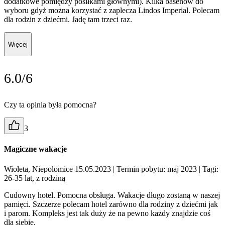
dodatkowe pomiędzy posiłkami głównymi). Kilka basenów do
wyboru gdyż można korzystać z zaplecza Lindos Imperial. Polecam
dla rodzin z dziećmi. Jadę tam trzeci raz.
Więcej
6.0/6
Czy ta opinia była pomocna?
3
Magiczne wakacje
Wioleta, Niepolomice 15.05.2023
| Termin pobytu: maj 2023
| Tagi:
26-35 lat, z rodziną
Cudowny hotel. Pomocna obsługa. Wakacje długo zostaną w naszej
pamięci. Szczerze polecam hotel zarówno dla rodziny z dziećmi jak
i parom. Kompleks jest tak duży że na pewno każdy znajdzie coś
dla siebie.