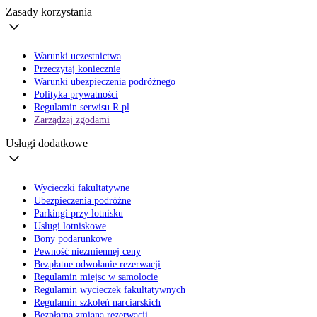
Zasady korzystania
Warunki uczestnictwa
Przeczytaj koniecznie
Warunki ubezpieczenia podróżnego
Polityka prywatności
Regulamin serwisu R.pl
Zarządzaj zgodami
Usługi dodatkowe
Wycieczki fakultatywne
Ubezpieczenia podróżne
Parkingi przy lotnisku
Usługi lotniskowe
Bony podarunkowe
Pewność niezmiennej ceny
Bezpłatne odwołanie rezerwacji
Regulamin miejsc w samolocie
Regulamin wycieczek fakultatywnych
Regulamin szkoleń narciarskich
Bezpłatna zmiana rezerwacji