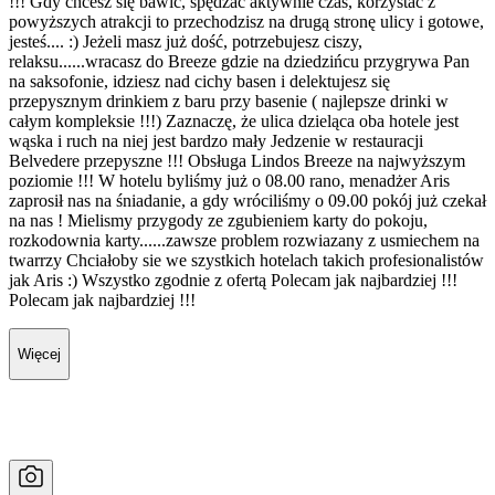
!!! Gdy chcesz się bawić, spędzać aktywnie czas, korzystać z
powyższych atrakcji to przechodzisz na drugą stronę ulicy i gotowe,
jesteś.... :) Jeżeli masz już dość, potrzebujesz ciszy,
relaksu......wracasz do Breeze gdzie na dziedzińcu przygrywa Pan
na saksofonie, idziesz nad cichy basen i delektujesz się
przepysznym drinkiem z baru przy basenie ( najlepsze drinki w
całym kompleksie !!!) Zaznaczę, że ulica dzieląca oba hotele jest
wąska i ruch na niej jest bardzo mały Jedzenie w restauracji
Belvedere przepyszne !!! Obsługa Lindos Breeze na najwyższym
poziomie !!! W hotelu byliśmy już o 08.00 rano, menadżer Aris
zaprosił nas na śniadanie, a gdy wróciliśmy o 09.00 pokój już czekał
na nas ! Mielismy przygody ze zgubieniem karty do pokoju,
rozkodownia karty......zawsze problem rozwiazany z usmiechem na
twarrzy Chciałoby sie we szystkich hotelach takich profesionalistów
jak Aris :) Wszystko zgodnie z ofertą Polecam jak najbardziej !!!
Polecam jak najbardziej !!!
Więcej