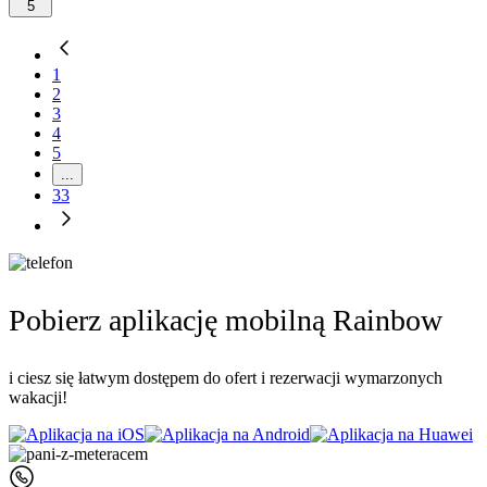
5
1
2
3
4
5
...
33
Pobierz aplikację mobilną Rainbow
i ciesz się łatwym dostępem do ofert i rezerwacji wymarzonych
wakacji!