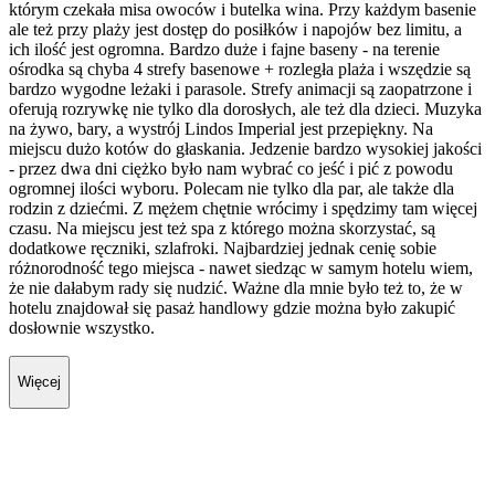
którym czekała misa owoców i butelka wina. Przy każdym basenie
ale też przy plaży jest dostęp do posiłków i napojów bez limitu, a
ich ilość jest ogromna. Bardzo duże i fajne baseny - na terenie
ośrodka są chyba 4 strefy basenowe + rozległa plaża i wszędzie są
bardzo wygodne leżaki i parasole. Strefy animacji są zaopatrzone i
oferują rozrywkę nie tylko dla dorosłych, ale też dla dzieci. Muzyka
na żywo, bary, a wystrój Lindos Imperial jest przepiękny. Na
miejscu dużo kotów do głaskania. Jedzenie bardzo wysokiej jakości
- przez dwa dni ciężko było nam wybrać co jeść i pić z powodu
ogromnej ilości wyboru. Polecam nie tylko dla par, ale także dla
rodzin z dziećmi. Z mężem chętnie wrócimy i spędzimy tam więcej
czasu. Na miejscu jest też spa z którego można skorzystać, są
dodatkowe ręczniki, szlafroki. Najbardziej jednak cenię sobie
różnorodność tego miejsca - nawet siedząc w samym hotelu wiem,
że nie dałabym rady się nudzić. Ważne dla mnie było też to, że w
hotelu znajdował się pasaż handlowy gdzie można było zakupić
dosłownie wszystko.
Więcej