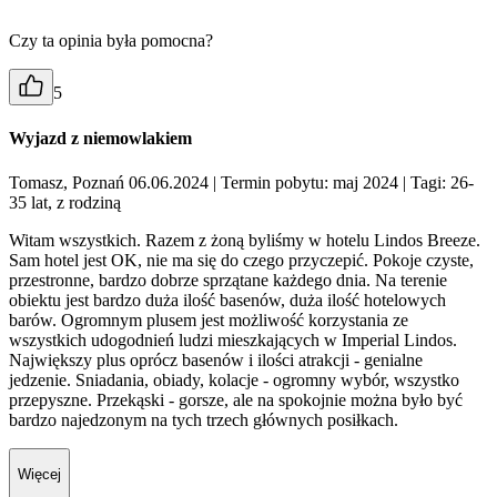
Czy ta opinia była pomocna?
5
Wyjazd z niemowlakiem
Tomasz, Poznań 06.06.2024
| Termin pobytu: maj 2024
| Tagi: 26-
35 lat, z rodziną
Witam wszystkich. Razem z żoną byliśmy w hotelu Lindos Breeze.
Sam hotel jest OK, nie ma się do czego przyczepić. Pokoje czyste,
przestronne, bardzo dobrze sprzątane każdego dnia. Na terenie
obiektu jest bardzo duża ilość basenów, duża ilość hotelowych
barów. Ogromnym plusem jest możliwość korzystania ze
wszystkich udogodnień ludzi mieszkających w Imperial Lindos.
Największy plus oprócz basenów i ilości atrakcji - genialne
jedzenie. Sniadania, obiady, kolacje - ogromny wybór, wszystko
przepyszne. Przekąski - gorsze, ale na spokojnie można było być
bardzo najedzonym na tych trzech głównych posiłkach.
Więcej