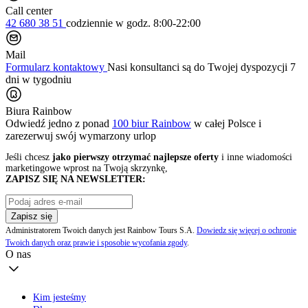
Call center
42 680 38 51
codziennie
w godz. 8:00-22:00
Mail
Formularz kontaktowy
Nasi konsultanci są do Twojej dyspozycji 7
dni w tygodniu
Biura Rainbow
Odwiedź jedno z ponad
100 biur Rainbow
w całej Polsce i
zarezerwuj swój
wymarzony urlop
Jeśli chcesz
jako pierwszy otrzymać najlepsze oferty
i inne wiadomości
marketingowe wprost na Twoją skrzynkę,
ZAPISZ SIĘ NA NEWSLETTER:
Zapisz się
Administratorem Twoich danych jest Rainbow Tours S.A.
Dowiedz się więcej o ochronie
Twoich danych oraz prawie i sposobie wycofania zgody
.
O nas
Kim jesteśmy