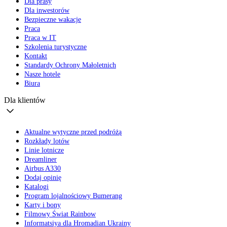
Dla prasy
Dla inwestorów
Bezpieczne wakacje
Praca
Praca w IT
Szkolenia turystyczne
Kontakt
Standardy Ochrony Małoletnich
Nasze hotele
Biura
Dla klientów
Aktualne wytyczne przed podróżą
Rozkłady lotów
Linie lotnicze
Dreamliner
Airbus A330
Dodaj opinię
Katalogi
Program lojalnościowy Bumerang
Karty i bony
Filmowy Świat Rainbow
Informatsiya dla Hromadian Ukrainy