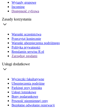
Wyjazdy grupowe
Incoming
Dostępność cyfrowa
Zasady korzystania
Warunki uczestnictwa
Przeczytaj koniecznie
Warunki ubezpieczenia podróżnego
Polityka prywatności
Regulamin serwisu R.pl
Zarządzaj zgodami
Usługi dodatkowe
Wycieczki fakultatywne
Ubezpieczenia podróżne
Parkingi przy lotnisku
Usługi lotniskowe
Bony podarunkowe
Pewność niezmiennej ceny
Bezpłatne odwołanie rezerwacji