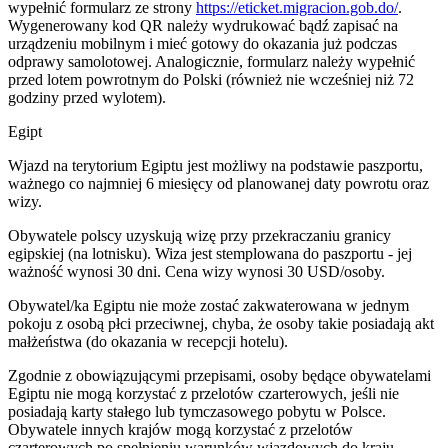
wypełnić formularz ze strony
https://eticket.migracion.gob.do/
.
Wygenerowany kod QR należy wydrukować bądź zapisać na
urządzeniu mobilnym i mieć gotowy do okazania już podczas
odprawy samolotowej. Analogicznie, formularz należy wypełnić
przed lotem powrotnym do Polski (również nie wcześniej niż 72
godziny przed wylotem).
Egipt
Wjazd na terytorium Egiptu jest możliwy na podstawie paszportu,
ważnego co najmniej 6 miesięcy od planowanej daty powrotu oraz
wizy.
Obywatele polscy uzyskują wizę przy przekraczaniu granicy
egipskiej (na lotnisku). Wiza jest stemplowana do paszportu - jej
ważność wynosi 30 dni. Cena wizy wynosi 30 USD/osoby.
Obywatel/ka Egiptu nie może zostać zakwaterowana w jednym
pokoju z osobą płci przeciwnej, chyba, że osoby takie posiadają akt
małżeństwa (do okazania w recepcji hotelu).
Zgodnie z obowiązującymi przepisami, osoby będące obywatelami
Egiptu nie mogą korzystać z przelotów czarterowych, jeśli nie
posiadają karty stałego lub tymczasowego pobytu w Polsce.
Obywatele innych krajów mogą korzystać z przelotów
czarterowych po spełnieniu warunków wjazdowych do kraju