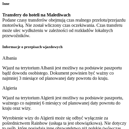
Inne
Transfery do hoteli na Malediwach
Podane czasy transferów obejmują czas realnego przelotu/przejazdu
motorówką. Nie został wliczony czas oczekiwania. Czas transferu
może ulec wydłużeniu w zależności od rozkładów lokalnych
przewoźników.
Informacje o przepisach wjazdowych
Albania
Wjazd na terytorium Albanii jest możliwy na podstawie paszportu
bądź dowodu osobistego. Dokument powinien być ważny co
najmniej 3 miesiące od planowanej daty powrotu do kraju.
Algieria
Wjazd na terytorium Algierii jest możliwy na podstawie paszportu,
ważnego co najmniej 6 miesięcy od planowanej daty powrotu do
kraju oraz wizy.
Wyrobienie wizy do Algierii może się odbyć wyłącznie za
pośrednictwem Rainbow (usługa ta jest obowiązkowa). Nie dotyczy
to osób, które posiadają inne obywatelstwo niż polskie (wówczas