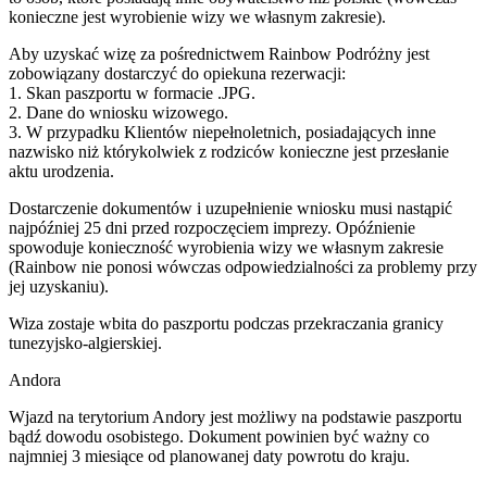
konieczne jest wyrobienie wizy we własnym zakresie).
Aby uzyskać wizę za pośrednictwem Rainbow Podróżny jest
zobowiązany dostarczyć do opiekuna rezerwacji:
1. Skan paszportu w formacie .JPG.
2. Dane do wniosku wizowego.
3. W przypadku Klientów niepełnoletnich, posiadających inne
nazwisko niż którykolwiek z rodziców konieczne jest przesłanie
aktu urodzenia.
Dostarczenie dokumentów i uzupełnienie wniosku musi nastąpić
najpóźniej 25 dni przed rozpoczęciem imprezy. Opóźnienie
spowoduje konieczność wyrobienia wizy we własnym zakresie
(Rainbow nie ponosi wówczas odpowiedzialności za problemy przy
jej uzyskaniu).
Wiza zostaje wbita do paszportu podczas przekraczania granicy
tunezyjsko-algierskiej.
Andora
Wjazd na terytorium Andory jest możliwy na podstawie paszportu
bądź dowodu osobistego. Dokument powinien być ważny co
najmniej 3 miesiące od planowanej daty powrotu do kraju.