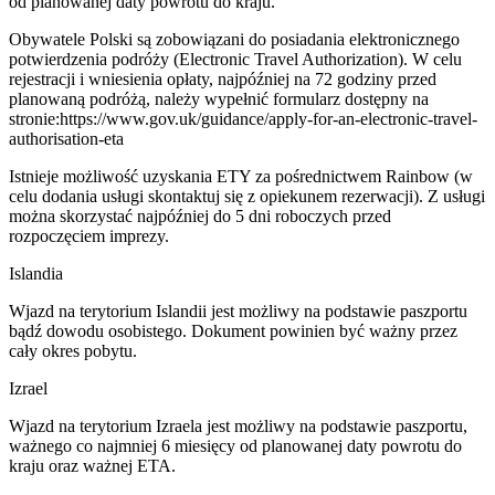
od planowanej daty powrotu do kraju.
​Obywatele Polski są zobowiązani do posiadania elektronicznego
potwierdzenia podróży (Electronic Travel Authorization). W celu
rejestracji i wniesienia opłaty, najpóźniej na 72 godziny przed
planowaną podróżą, należy wypełnić formularz dostępny na
stronie:https://www.gov.uk/guidance/apply-for-an-electronic-travel-
authorisation-eta
Istnieje możliwość uzyskania ETY za pośrednictwem Rainbow (w
celu dodania usługi skontaktuj się z opiekunem rezerwacji). Z usługi
można skorzystać najpóźniej do 5 dni roboczych przed
rozpoczęciem imprezy.
Islandia
Wjazd na terytorium Islandii jest możliwy na podstawie paszportu
bądź dowodu osobistego. Dokument powinien być ważny przez
cały okres pobytu.
Izrael
Wjazd na terytorium Izraela jest możliwy na podstawie paszportu,
ważnego co najmniej 6 miesięcy od planowanej daty powrotu do
kraju oraz ważnej ETA.