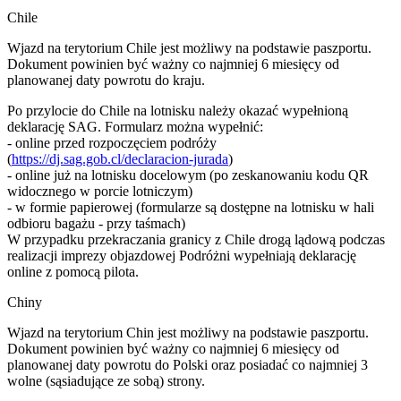
Chile
Wjazd na terytorium Chile jest możliwy na podstawie paszportu.
Dokument powinien być ważny co najmniej 6 miesięcy od
planowanej daty powrotu do kraju.
Po przylocie do Chile na lotnisku należy okazać wypełnioną
deklarację SAG. Formularz można wypełnić:
- online przed rozpoczęciem podróży
(
https://dj.sag.gob.cl/declaracion-jurada
)
- online już na lotnisku docelowym (po zeskanowaniu kodu QR
widocznego w porcie lotniczym)
- w formie papierowej (formularze są dostępne na lotnisku w hali
odbioru bagażu - przy taśmach)
W przypadku przekraczania granicy z Chile drogą lądową podczas
realizacji imprezy objazdowej Podróżni wypełniają deklarację
online z pomocą pilota.
Chiny
Wjazd na terytorium Chin jest możliwy na podstawie paszportu.
Dokument powinien być ważny co najmniej 6 miesięcy od
planowanej daty powrotu do Polski oraz posiadać co najmniej 3
wolne (sąsiadujące ze sobą) strony.