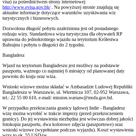
visa) za pośrednictwem strony internetowej
http://www.evisa.gov.bh/
. Na powyższej stronie znajdują się
aktualne informacje dotyczące warunków uzyskiwania wiz
turystycznych i biznesowych.
Dozwolona długość pobytu uzależniona jest od posiadanego
rodzaju wizy. Standardowa wiza turystyczna dla obywateli RP
uprawnia do jednokrotnego wjazdu na terytorium Królestwa
Bahrajnu i pobytu o długości do 2 tygodni.
Bangladesz
Wjazd na terytorium Bangladeszu jest możliwy na podstawie
paszportu, ważnego co najmniej 6 miesięcy od planowanej daty
powrotu do kraju oraz wiza.
Wnioski wizowe można składać w Ambasadzie Ludowej Republiki
Bangladeszu w Warszawie, ul. Wiertnicza 107, 02-952 Warszawa,
tel.: 22 55 00 610, e-mail: mission.warsaw@mofa.gov.bd.
W przypadku przekraczania granicy lądowej Indie - Bangladesz
wizę można wyrobić w trakcie imprezy (przed przekroczeniem
granicy). Do jej wystawienia niezbędna jest wówczas dobrej jakości
fotokopia paszportu, dwa kolorowe zdjęcia (paszportowe) oraz
wnioski wizowe (wypełniane podczas wyjazdu). Koszt wystawienia
wizy to ok. 55 USD/os.