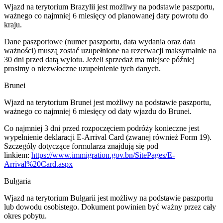
Wjazd na terytorium Brazylii jest możliwy na podstawie paszportu,
ważnego co najmniej 6 miesięcy od planowanej daty powrotu do
kraju.
Dane paszportowe (numer paszportu, data wydania oraz data
ważności) muszą zostać uzupełnione na rezerwacji maksymalnie na
30 dni przed datą wylotu. Jeżeli sprzedaż ma miejsce później
prosimy o niezwłoczne uzupełnienie tych danych.
Brunei
Wjazd na terytorium Brunei jest możliwy na podstawie paszportu,
ważnego co najmniej 6 miesięcy od daty wjazdu do Brunei.
Co najmniej 3 dni przed rozpoczęciem podróży konieczne jest
wypełnienie deklaracji E-Arrival Card (zwanej również Form 19).
Szczegóły dotyczące formularza znajdują się pod
linkiem:
https://www.immigration.gov.bn/SitePages/E-
Arrival%20Card.aspx
Bułgaria
Wjazd na terytorium Bułgarii jest możliwy na podstawie paszportu
lub dowodu osobistego. Dokument powinien być ważny przez cały
okres pobytu.