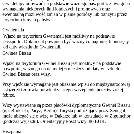
Gwadelupy odbywać na podstawie ważnego paszportu, z uwagi na
wymagania niektórych linii lotniczych i promowych oraz
ewentualną możliwość zmian w planie podróży lub tranzytu przez
terytorium innych państw.
Gwatemala
Wjazd na terytorium Gwatemali jest możliwy na podstawie
paszportu. Dokument powinien być ważny co najmniej 6 miesięcy
od daty wjazdu do Gwatemali.
Gwinea Bissau
Wjazd na terytorium Gwinei Bissau jest możliwy na podstawie
paszportu, ważnego co najmniej 6 miesięcy od daty wjazdu do
Gwinei Bissau oraz wizy.
Przy wjeździe wymagane jest okazanie wpisu do międzynarodowej
książeczki zdrowia potwierdzającego szczepienie przeciw żółtej
febrze.
Wizy wystawiane są przez placówki dyplomatyczne Gwinei Bissau
(np. Bruksela, Paryż, Berlin). Turysta podróżujący przez Senegal
może ubiegać się o wizę w Dakarze lub w konsulacie w Ziguinchor
(podczas wyjazdu). Orientacyjny koszt wizy: 80 EUR.
Hiszpania