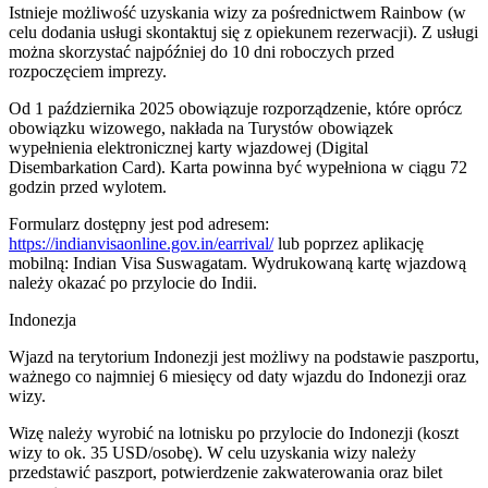
Istnieje możliwość uzyskania wizy za pośrednictwem Rainbow (w
celu dodania usługi skontaktuj się z opiekunem rezerwacji). Z usługi
można skorzystać najpóźniej do 10 dni roboczych przed
rozpoczęciem imprezy.
Od 1 października 2025 obowiązuje rozporządzenie, które oprócz
obowiązku wizowego, nakłada na Turystów obowiązek
wypełnienia elektronicznej karty wjazdowej (Digital
Disembarkation Card). Karta powinna być wypełniona w ciągu 72
godzin przed wylotem.
Formularz dostępny jest pod adresem:
https://indianvisaonline.gov.in/earrival/
lub poprzez aplikację
mobilną: Indian Visa Suswagatam. Wydrukowaną kartę wjazdową
należy okazać po przylocie do Indii.
Indonezja
Wjazd na terytorium Indonezji jest możliwy na podstawie paszportu,
ważnego co najmniej 6 miesięcy od daty wjazdu do Indonezji oraz
wizy.
Wizę należy wyrobić na lotnisku po przylocie do Indonezji (koszt
wizy to ok. 35 USD/osobę). W celu uzyskania wizy należy
przedstawić paszport, potwierdzenie zakwaterowania oraz bilet