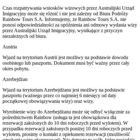
Czas rozpatrywania wniosków wizowych przez Australijski Urząd
Imigracyjny może się różnić i nie jest zależny od Biura Podróży
Rainbow Tours S.A. Informujemy, że Rainbow Tours S.A. nie
ponosi odpowiedzialności za opóźnienia ani odmowy wydania wizy
przez Australijski Urząd Imigracyjny, wynikające z przyczyn
niezależnych od biura.
Austria
Wjazd na terytorium Austrii jest możliwy na podstawie dowodu
osobistego lub paszportu. Dokument musi być ważny przez cały
okres pobytu.
Azerbejdżan
Wjazd na terytorium Azerbejdżanu jest możliwy na podstawie
paszportu (ważnego przez co najmniej 6 miesięcy od daty
początkowej obowiązywania wizy) oraz wizy.
Wyrobienie wizy do Azerbejdżanu może się odbyć wyłącznie za
pośrednictwem Rainbow (usługa ta jest obowiązkowa dla
rezerwacji założonych do 10 dni roboczych przed wylotem). W
przypadku rezerwacji założonych poniżej 10 dni roboczych przed
wylotem, prosimy o kontakt z opiekunem rezerwacji (możliwość
uzyskania wizy ekspresowej). Nie dotyczy to osób, które posiadają