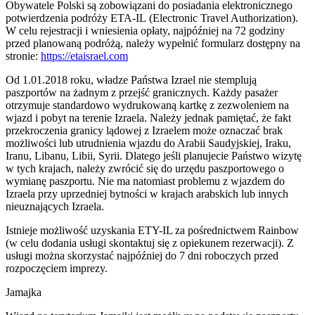
Obywatele Polski są zobowiązani do posiadania elektronicznego
potwierdzenia podróży ETA-IL (Electronic Travel Authorization).
W celu rejestracji i wniesienia opłaty, najpóźniej na 72 godziny
przed planowaną podróżą, należy wypełnić formularz dostępny na
stronie:
https://etaisrael.com
Od 1.01.2018 roku, władze Państwa Izrael nie stemplują
paszportów na żadnym z przejść granicznych. Każdy pasażer
otrzymuje standardowo wydrukowaną kartkę z zezwoleniem na
wjazd i pobyt na terenie Izraela. Należy jednak pamiętać, że fakt
przekroczenia granicy lądowej z Izraelem może oznaczać brak
możliwości lub utrudnienia wjazdu do Arabii Saudyjskiej, Iraku,
Iranu, Libanu, Libii, Syrii. Dlatego jeśli planujecie Państwo wizytę
w tych krajach, należy zwrócić się do urzędu paszportowego o
wymianę paszportu. Nie ma natomiast problemu z wjazdem do
Izraela przy uprzedniej bytności w krajach arabskich lub innych
nieuznających Izraela.
Istnieje możliwość uzyskania ETY-IL za pośrednictwem Rainbow
(w celu dodania usługi skontaktuj się z opiekunem rezerwacji). Z
usługi można skorzystać najpóźniej do 7 dni roboczych przed
rozpoczęciem imprezy.
Jamajka