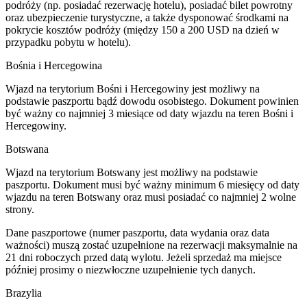
podróży (np. posiadać rezerwację hotelu), posiadać bilet powrotny
oraz ubezpieczenie turystyczne, a także dysponować środkami na
pokrycie kosztów podróży (między 150 a 200 USD na dzień w
przypadku pobytu w hotelu).
Bośnia i Hercegowina
Wjazd na terytorium Bośni i Hercegowiny jest możliwy na
podstawie paszportu bądź dowodu osobistego. Dokument powinien
być ważny co najmniej 3 miesiące od daty wjazdu na teren Bośni i
Hercegowiny.
Botswana
Wjazd na terytorium Botswany jest możliwy na podstawie
paszportu. Dokument musi być ważny minimum 6 miesięcy od daty
wjazdu na teren Botswany oraz musi posiadać co najmniej 2 wolne
strony.
Dane paszportowe (numer paszportu, data wydania oraz data
ważności) muszą zostać uzupełnione na rezerwacji maksymalnie na
21 dni roboczych przed datą wylotu. Jeżeli sprzedaż ma miejsce
później prosimy o niezwłoczne uzupełnienie tych danych.
Brazylia