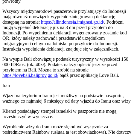
powrotny.
Wszyscy międzynarodowi pasażerowie przylatujący do Indonezji
mają również obowiązek wypełnić zintegrowaną deklarację
dostępną na stronie:
https://allindonesia.imigrasi.go.id/
. Podróżni
mogą wypełnić deklarację już na 3 dni przed przylotem do
Indonezji. Po wypełnieniu deklaracji wygenerowany zostanie kod
QR, który należy zachować i przedstawić urzędnikom
imigracyjnym i celnym na lotnisku po przylocie do Indonezji.
Instrukcja wypełnienia deklaracji znajduje się w załącznikach.
Na wyspie Bali obowiązuje podatek turystyczny w wysokości 150
000 IDR/os. (ok. 40zł). Podatek należy opłacić jeszcze przed
przylotem na Bali. Można to zrobić na stronie
https://lovebali.baliprov.go.id/
bądź przez aplikację Love Bali.
Iran
Wjazd na terytorium Iranu jest możliwy na podstawie paszportu,
ważnego co najmniej 6 miesięcy od daty wjazdu do Iranu oraz wizy.
Klienci posiadający stempel izraelski w paszporcie nie mogą
uczestniczyć w wycieczce.
Wyrobienie wizy do Iranu może się odbyć wyłącznie za
pośrednictwem Rainbow (usługa ta jest obowiązkowa). Nie dotyczy