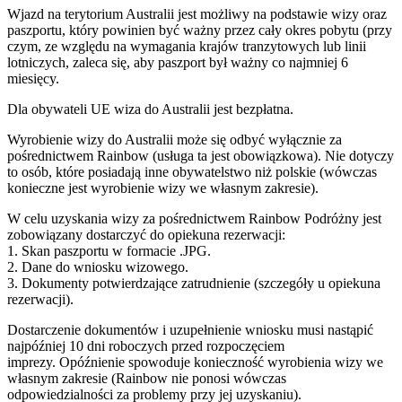
Wjazd na terytorium Australii jest możliwy na podstawie wizy oraz
paszportu, który powinien być ważny przez cały okres pobytu (przy
czym, ze względu na wymagania krajów tranzytowych lub linii
lotniczych, zaleca się, aby paszport był ważny co najmniej 6
miesięcy.
Dla obywateli UE wiza do Australii jest bezpłatna.
Wyrobienie wizy do Australii może się odbyć wyłącznie za
pośrednictwem Rainbow (usługa ta jest obowiązkowa). Nie dotyczy
to osób, które posiadają inne obywatelstwo niż polskie (wówczas
konieczne jest wyrobienie wizy we własnym zakresie).
W celu uzyskania wizy za pośrednictwem Rainbow Podróżny jest
zobowiązany dostarczyć do opiekuna rezerwacji:
1. Skan paszportu w formacie .JPG.
2. Dane do wniosku wizowego.
3. Dokumenty potwierdzające zatrudnienie (szczegóły u opiekuna
rezerwacji).
Dostarczenie dokumentów i uzupełnienie wniosku musi nastąpić
najpóźniej 10 dni roboczych przed rozpoczęciem
imprezy. Opóźnienie spowoduje konieczność wyrobienia wizy we
własnym zakresie (Rainbow nie ponosi wówczas
odpowiedzialności za problemy przy jej uzyskaniu).