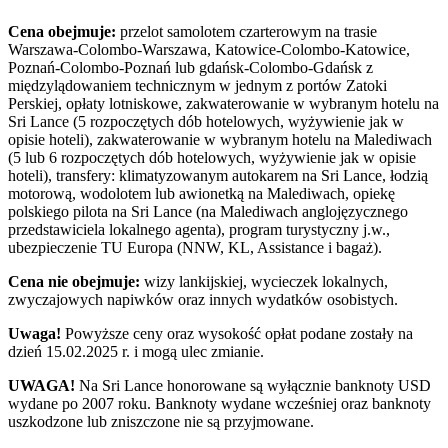
Cena obejmuje:
przelot samolotem czarterowym na trasie
Warszawa-Colombo-Warszawa, Katowice-Colombo-Katowice,
Poznań-Colombo-Poznań lub gdańsk-Colombo-Gdańsk z
międzylądowaniem technicznym w jednym z portów Zatoki
Perskiej, opłaty lotniskowe, zakwaterowanie w wybranym hotelu na
Sri Lance (5 rozpoczętych dób hotelowych, wyżywienie jak w
opisie hoteli), zakwaterowanie w wybranym hotelu na Malediwach
(5 lub 6 rozpoczętych dób hotelowych, wyżywienie jak w opisie
hoteli), transfery: klimatyzowanym autokarem na Sri Lance, łodzią
motorową, wodolotem lub awionetką na Malediwach, opiekę
polskiego pilota na Sri Lance (na Malediwach anglojęzycznego
przedstawiciela lokalnego agenta), program turystyczny j.w.,
ubezpieczenie TU Europa (NNW, KL, Assistance i bagaż).
Cena nie obejmuje:
wizy lankijskiej, wycieczek lokalnych,
zwyczajowych napiwków oraz innych wydatków osobistych.
Uwaga!
Powyższe ceny oraz wysokość opłat podane zostały na
dzień 15.02.2025 r. i mogą ulec zmianie.
UWAGA!
Na Sri Lance honorowane są wyłącznie banknoty USD
wydane po 2007 roku. Banknoty wydane wcześniej oraz banknoty
uszkodzone lub zniszczone nie są przyjmowane.