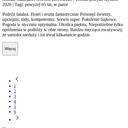
2026
| Tagi: powyżej 65 lat, w parze
Podróż fatalna. Hotel i reszta fantastycznie Personel świetny,
uprzejmy, miły, kompetentny. Serwis super. Położenie bajkowe.
Pogoda w styczniu optymalna. Okolica piękna. Niepotrzebne tylko
opóźnienia w podróży w obie strony. Bardzo męcząca zważywszy,
że samolot nieduży i lot trwał kilkanaście godzin
Więcej
1
2
3
4
5
6