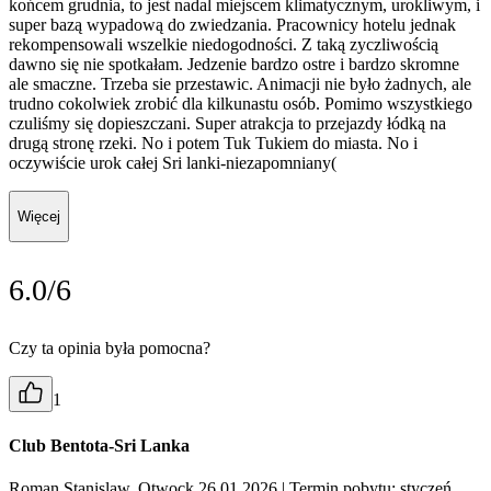
końcem grudnia, to jest nadal miejscem klimatycznym, urokliwym, i
super bazą wypadową do zwiedzania. Pracownicy hotelu jednak
rekompensowali wszelkie niedogodności. Z taką zyczliwością
dawno się nie spotkałam. Jedzenie bardzo ostre i bardzo skromne
ale smaczne. Trzeba sie przestawic. Animacji nie było żadnych, ale
trudno cokolwiek zrobić dla kilkunastu osób. Pomimo wszystkiego
czuliśmy się dopieszczani. Super atrakcja to przejazdy łódką na
drugą stronę rzeki. No i potem Tuk Tukiem do miasta. No i
oczywiście urok całej Sri lanki-niezapomniany(
Więcej
6.0/6
Czy ta opinia była pomocna?
1
Club Bentota-Sri Lanka
Roman Stanislaw, Otwock 26.01.2026
| Termin pobytu: styczeń