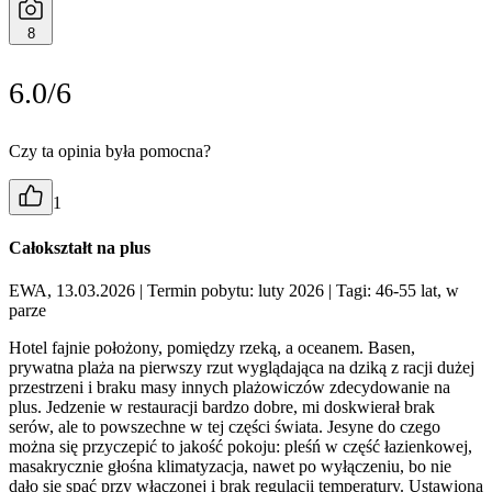
8
6.0/6
Czy ta opinia była pomocna?
1
Całokształt na plus
EWA, 13.03.2026
| Termin pobytu: luty 2026
| Tagi: 46-55 lat, w
parze
Hotel fajnie położony, pomiędzy rzeką, a oceanem. Basen,
prywatna plaża na pierwszy rzut wyglądająca na dziką z racji dużej
przestrzeni i braku masy innych plażowiczów zdecydowanie na
plus. Jedzenie w restauracji bardzo dobre, mi doskwierał brak
serów, ale to powszechne w tej części świata. Jesyne do czego
można się przyczepić to jakość pokoju: pleśń w część łazienkowej,
masakrycznie głośna klimatyzacja, nawet po wyłączeniu, bo nie
dało się spać przy włączonej i brak regulacji temperatury. Ustawiona