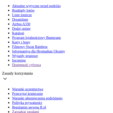
Aktualne wytyczne przed podróżą
Rozkłady lotów
Linie lotnicze
Dreamliner
Airbus A330
Dodaj opinię
Katalogi
Program lojalnościowy Bumerang
Karty i bony
Filmowy Świat Rainbow
Informatsiya dla Hromadian Ukrainy
Wyjazdy grupowe
Incoming
Dostępność cyfrowa
Zasady korzystania
Warunki uczestnictwa
Przeczytaj koniecznie
Warunki ubezpieczenia podróżnego
Polityka prywatności
Regulamin serwisu R.pl
Zarządzaj zgodami