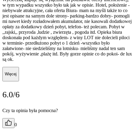
w tym wypadku wszystko było tak jak w opisie. Hotel, położenie -
niebywale atrakcyjne, cała oferta Biura- mam na myśli także to co
jest opisane na samym dole strony- parking-bardzo dobry- pomogli
mi nawet kiedy rozładowałem akumulator, nie kasowali dodatkowej
opłaty za dodatkowy dzień pobyt, telefon- też polecam. Pobyt w
,,rajski,, przyroda ,ludzie , zwierzęta , pogoda itd. Opieka biura
doskonała pod każdym względem- z winy LOT nie dolecieli piloci
w terminie- przedłużono pobyt o 1 dzień -wszystko było
załatwione- nie siedzieliśmy na lotnisku- mieliśmy nadal ten sam
pokój, wyżywienie ,plażę itd. Były gorze opinie co do pokoi- de lux
są ok.
Więcej
6.0/6
Czy ta opinia była pomocna?
0