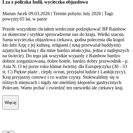
Łza z policzka Indii, wycieczka objazdowa
Marian Jacek 09.03.2026
| Termin pobytu: luty 2026
| Tagi:
powyżej 65 lat, w parze
Przede wszystkim chciałem serdecznie podziękować BP Rainbow
za skuteczne i szybkie sprowadzenie nas do kraju. Wielki szacun.
Sama wycieczka objazdowa ciekawa, godna polecenia dla kogoś
kto lubi Azję z jej kulturą, religiami ( tutaj przeważał buddyzm)
azjatycką kuchnią ( dla mnie bardzo atrakcyjna, jedna z najlepszych
na świecie). Do tego jak wszystkie wyjazdy z Rainbow bardzo
dobrze zorganizowana, dobre hotele, bardzo dobry przewodnik - p.
Asia N. O tej porze roku klimat świetny dla Europejczyka (30 - 33
st. C) Piękne plaże , ciepły ocean, przyjaźni ludzie ( Lankijczycy).
Kraj przyjazny cenowo i co ważne czysty. Stołowaliśmy się w
różnych miejscach i nigdy nie mieliśmy kłopotów gastrycznych.
Polecam. Warto jechać i zwiedzić ten niewielki ale ciekawy kraj.
Więcej