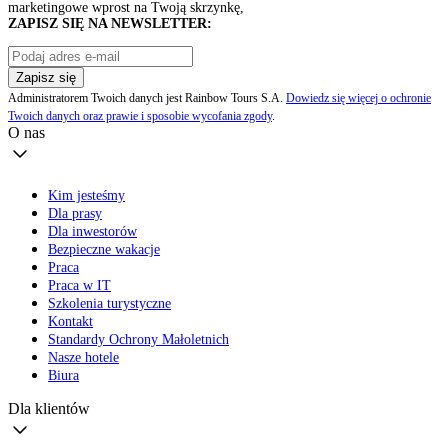
marketingowe wprost na Twoją skrzynkę,
ZAPISZ SIĘ NA NEWSLETTER:
Zapisz się
Administratorem Twoich danych jest Rainbow Tours S.A.
Dowiedz się więcej o ochronie
Twoich danych oraz prawie i sposobie wycofania zgody
.
O nas
Kim jesteśmy
Dla prasy
Dla inwestorów
Bezpieczne wakacje
Praca
Praca w IT
Szkolenia turystyczne
Kontakt
Standardy Ochrony Małoletnich
Nasze hotele
Biura
Dla klientów