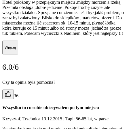
Hotel położony w przepięknym miejscu ,między morzem a rzeką.
Przemiła obsługa ,dobre jedzenie .Pokoje trochę zużyte ,ale
wszystko działało . Sprzątane codziennie. Jeśli był jakiś problem,to
zaraz był załatwiony. Blisko do sklepików ,marketów,pizzerii. Do
miasteczka można iść spacerem ok. 10-15 minut, płynąć łódką,
która kursuje co 15 minut ,albo od strony morza ,jechać za grosze
tuk-tukiem. Polecam wycieczki z Nadinem ,który jest najlepszy !!!
Więcej
6.0/6
Czy ta opinia była pomocna?
36
Wszystko to co sobie obiecywałem po tym miejscu
Krzysztof, Trzebnica 19.12.2015
| Tagi: 56-65 lat, w parze
Wycieczkę kupuje się wyłącznie na podstawie oferty internetowej,