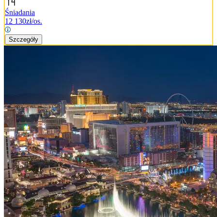
Śniadania
12 130
zł/os.
Szczegóły