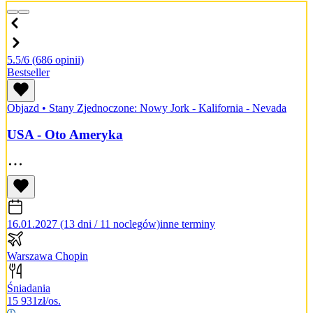
5.5/6
(686 opinii)
Bestseller
Objazd
•
Stany Zjednoczone: Nowy Jork - Kalifornia - Nevada
USA - Oto Ameryka
16.01.2027 (13 dni / 11 noclegów)
inne terminy
Warszawa Chopin
Śniadania
15 931
zł/os.