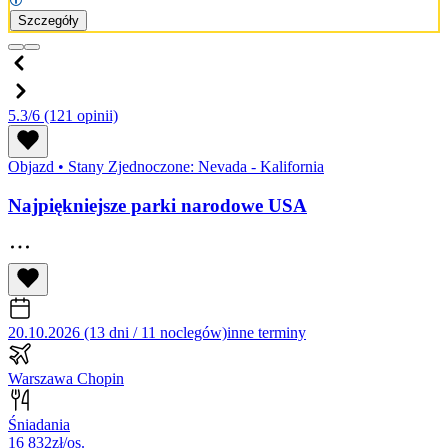
Szczegóły
5.3/6
(121 opinii)
Objazd
•
Stany Zjednoczone: Nevada - Kalifornia
Najpiękniejsze parki narodowe USA
20.10.2026 (13 dni / 11 noclegów)
inne terminy
Warszawa Chopin
Śniadania
16 832
zł/os.