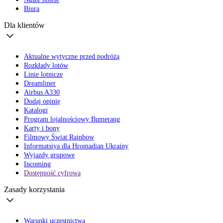
Biura
Dla klientów
Aktualne wytyczne przed podróżą
Rozkłady lotów
Linie lotnicze
Dreamliner
Airbus A330
Dodaj opinię
Katalogi
Program lojalnościowy Bumerang
Karty i bony
Filmowy Świat Rainbow
Informatsiya dla Hromadian Ukrainy
Wyjazdy grupowe
Incoming
Dostępność cyfrowa
Zasady korzystania
Warunki uczestnictwa