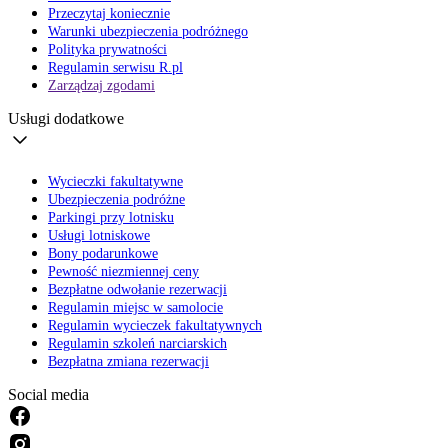
Przeczytaj koniecznie
Warunki ubezpieczenia podróżnego
Polityka prywatności
Regulamin serwisu R.pl
Zarządzaj zgodami
Usługi dodatkowe
Wycieczki fakultatywne
Ubezpieczenia podróżne
Parkingi przy lotnisku
Usługi lotniskowe
Bony podarunkowe
Pewność niezmiennej ceny
Bezpłatne odwołanie rezerwacji
Regulamin miejsc w samolocie
Regulamin wycieczek fakultatywnych
Regulamin szkoleń narciarskich
Bezpłatna zmiana rezerwacji
Social media