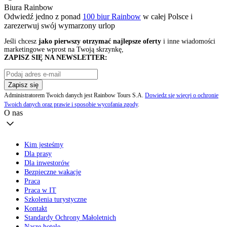
Biura Rainbow
Odwiedź jedno z ponad
100 biur Rainbow
w całej Polsce i
zarezerwuj swój
wymarzony urlop
Jeśli chcesz
jako pierwszy otrzymać najlepsze oferty
i inne wiadomości
marketingowe wprost na Twoją skrzynkę,
ZAPISZ SIĘ NA NEWSLETTER:
Zapisz się
Administratorem Twoich danych jest Rainbow Tours S.A.
Dowiedz się więcej o ochronie
Twoich danych oraz prawie i sposobie wycofania zgody
.
O nas
Kim jesteśmy
Dla prasy
Dla inwestorów
Bezpieczne wakacje
Praca
Praca w IT
Szkolenia turystyczne
Kontakt
Standardy Ochrony Małoletnich
Nasze hotele