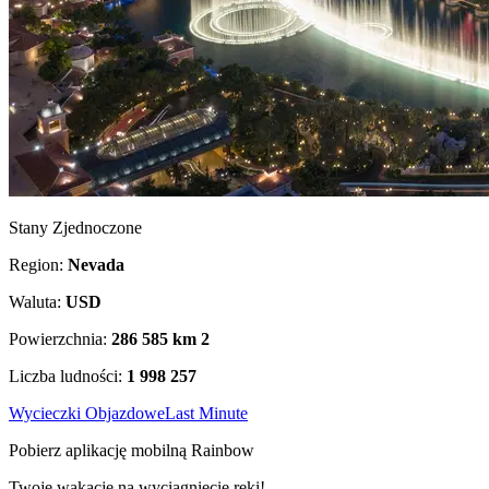
Stany Zjednoczone
Region:
Nevada
Waluta:
USD
Powierzchnia:
286 585 km
2
Liczba ludności:
1 998 257
Wycieczki Objazdowe
Last Minute
Pobierz aplikację mobilną Rainbow
Twoje wakacje na wyciągnięcie ręki!