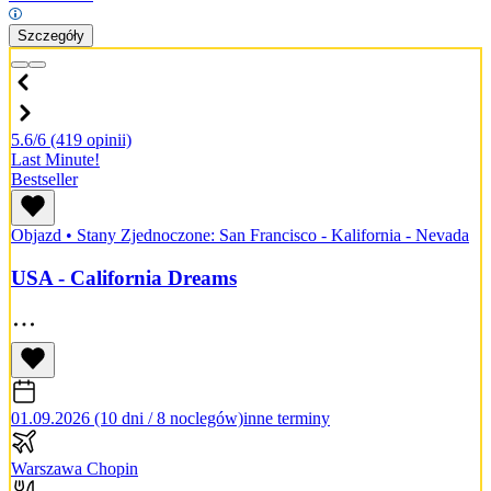
Szczegóły
5.6/6
(419 opinii)
Last Minute!
Bestseller
Objazd
•
Stany Zjednoczone: San Francisco - Kalifornia - Nevada
USA - California Dreams
01.09.2026 (10 dni / 8 noclegów)
inne terminy
Warszawa Chopin