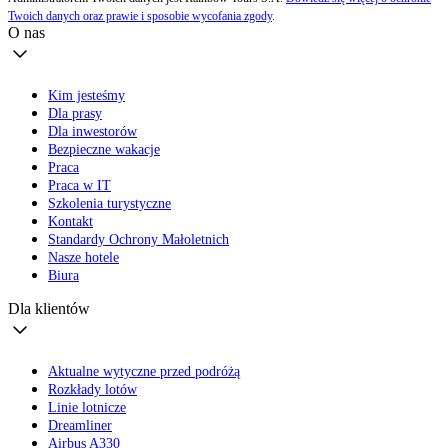
Twoich danych oraz prawie i sposobie wycofania zgody
.
O nas
Kim jesteśmy
Dla prasy
Dla inwestorów
Bezpieczne wakacje
Praca
Praca w IT
Szkolenia turystyczne
Kontakt
Standardy Ochrony Małoletnich
Nasze hotele
Biura
Dla klientów
Aktualne wytyczne przed podróżą
Rozkłady lotów
Linie lotnicze
Dreamliner
Airbus A330