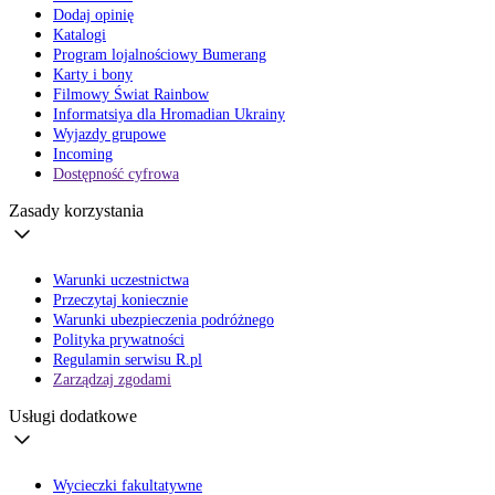
Dodaj opinię
Katalogi
Program lojalnościowy Bumerang
Karty i bony
Filmowy Świat Rainbow
Informatsiya dla Hromadian Ukrainy
Wyjazdy grupowe
Incoming
Dostępność cyfrowa
Zasady korzystania
Warunki uczestnictwa
Przeczytaj koniecznie
Warunki ubezpieczenia podróżnego
Polityka prywatności
Regulamin serwisu R.pl
Zarządzaj zgodami
Usługi dodatkowe
Wycieczki fakultatywne