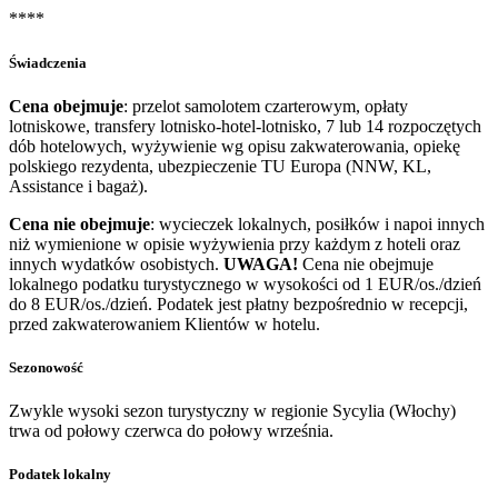
****
Świadczenia
Cena obejmuje
: przelot samolotem czarterowym, opłaty
lotniskowe, transfery lotnisko-hotel-lotnisko, 7 lub 14 rozpoczętych
dób hotelowych, wyżywienie wg opisu zakwaterowania, opiekę
polskiego rezydenta, ubezpieczenie TU Europa (NNW, KL,
Assistance i bagaż).
Cena nie obejmuje
: wycieczek lokalnych, posiłków i napoi innych
niż wymienione w opisie wyżywienia przy każdym z hoteli oraz
innych wydatków osobistych.
UWAGA!
Cena nie obejmuje
lokalnego podatku turystycznego w wysokości od 1 EUR/os./dzień
do 8 EUR/os./dzień. Podatek jest płatny bezpośrednio w recepcji,
przed zakwaterowaniem Klientów w hotelu.
Sezonowość
Zwykle wysoki sezon turystyczny w regionie Sycylia (Włochy)
trwa od połowy czerwca do połowy września.
Podatek lokalny