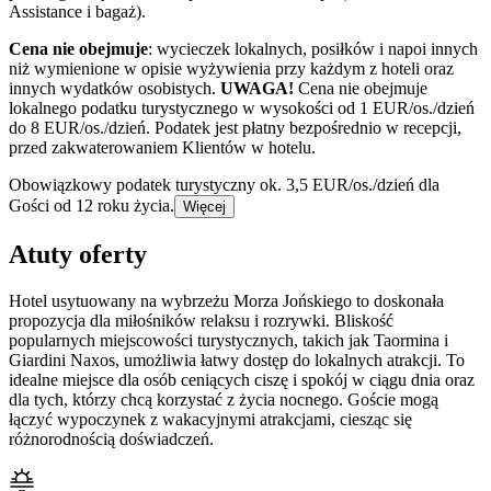
Assistance i bagaż).
Cena nie obejmuje
: wycieczek lokalnych, posiłków i napoi innych
niż wymienione w opisie wyżywienia przy każdym z hoteli oraz
innych wydatków osobistych.
UWAGA!
Cena nie obejmuje
lokalnego podatku turystycznego w wysokości od 1 EUR/os./dzień
do 8 EUR/os./dzień. Podatek jest płatny bezpośrednio w recepcji,
przed zakwaterowaniem Klientów w hotelu.
Obowiązkowy podatek turystyczny ok. 3,5 EUR/os./dzień dla
Gości od 12 roku życia.
Więcej
Atuty oferty
Hotel usytuowany na wybrzeżu Morza Jońskiego to doskonała
propozycja dla miłośników relaksu i rozrywki. Bliskość
popularnych miejscowości turystycznych, takich jak Taormina i
Giardini Naxos, umożliwia łatwy dostęp do lokalnych atrakcji. To
idealne miejsce dla osób ceniących ciszę i spokój w ciągu dnia oraz
dla tych, którzy chcą korzystać z życia nocnego. Goście mogą
łączyć wypoczynek z wakacyjnymi atrakcjami, ciesząc się
różnorodnością doświadczeń.