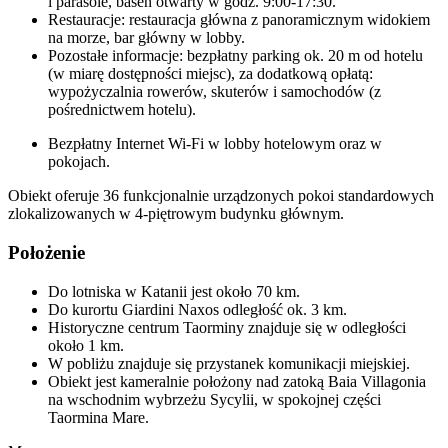
i parasole, basen otwarty w godz. 9:00-17:30.
Restauracje: restauracja główna z panoramicznym widokiem
na morze, bar główny w lobby.
Pozostałe informacje: bezpłatny parking ok. 20 m od hotelu
(w miarę dostępności miejsc), za dodatkową opłatą:
wypożyczalnia rowerów, skuterów i samochodów (z
pośrednictwem hotelu).
Bezpłatny Internet Wi-Fi w lobby hotelowym oraz w
pokojach.
Obiekt oferuje 36 funkcjonalnie urządzonych pokoi standardowych
zlokalizowanych w 4-piętrowym budynku głównym.
Położenie
Do lotniska w Katanii jest około 70 km.
Do kurortu Giardini Naxos odległość ok. 3 km.
Historyczne centrum Taorminy znajduje się w odległości
około 1 km.
W pobliżu znajduje się przystanek komunikacji miejskiej.
Obiekt jest kameralnie położony nad zatoką Baia Villagonia
na wschodnim wybrzeżu Sycylii, w spokojnej części
Taormina Mare.