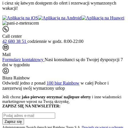
i ciesz się łatwym dostępem do ofert i rezerwacji wymarzonych
wakacji!
Call center
42 680 38 51
codziennie
w godz. 8:00-22:00
Mail
Formularz kontaktowy
Nasi konsultanci są do Twojej dyspozycji 7
dni w tygodniu
Biura Rainbow
Odwiedź jedno z ponad
100 biur Rainbow
w całej Polsce i
zarezerwuj swój
wymarzony urlop
Jeśli chcesz
jako pierwszy otrzymać najlepsze oferty
i inne wiadomości
marketingowe wprost na Twoją skrzynkę,
ZAPISZ SIĘ NA NEWSLETTER:
Zapisz się
Administratorem Twoich danych jest Rainbow Tours S.A.
Dowiedz się więcej o ochronie