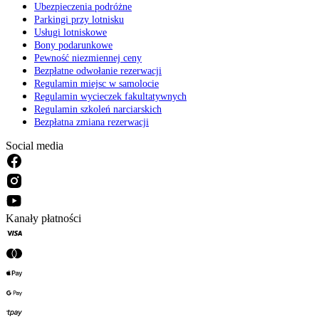
Ubezpieczenia podróżne
Parkingi przy lotnisku
Usługi lotniskowe
Bony podarunkowe
Pewność niezmiennej ceny
Bezpłatne odwołanie rezerwacji
Regulamin miejsc w samolocie
Regulamin wycieczek fakultatywnych
Regulamin szkoleń narciarskich
Bezpłatna zmiana rezerwacji
Social media
Kanały płatności