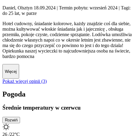
Daniel, Olsztyn 18.09.2024
| Termin pobytu: wrzesień 2024
| Tagi:
do 25 lat, w parze
Hotel cudowny, śniadanie kolorowe, każdy znajdzie coś dla siebie,
można kultywować włoskie śniadania jak i jajecznicę , obsługa
przemiła, pokoje czyste, codzienne sprzątanie. Lodówka umożliwia
chłodzenie własnych napoi co w okresie letnim jest zbawienne, nie
ma się do czego przyczepić co powinno to jest i do tego dziala!
Opiekunka naszej wycieczki to najcudowniejsza osoba na świecie,
bardzo pomocna
Więcej
Pokaż więcej opinii (3)
Pogoda
Średnie temperatury w czerwcu
Rozwiń
26
/22
°C