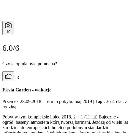
10
6.0/6
Czy ta opinia była pomocna?
23
Fiesta Garden - wakacje
Przemek 28.09.2018
| Termin pobytu: maj 2019
| Tagi: 36-45 lat, z
rodziną
Pobyt w tym kompleksie lipiec 2018, 2 + 1 (11 lat) Bajeczne -
ogród, baseny, atmosfera którą tworzą barmani. Jeżdzę od wielu lat
z rodziną do europejskich hoteli o podobnym standardzie i
infrastrukturze ponieważ takich szukam. Jest to miejsce idealne do