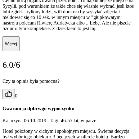
Cefalu nocą organizowana przez hotel. To najładniejsze miejsce na
Sycylii, pod warunkiem że takie chce się własnie wybrać. jesli ktoś
lubi zgiełk. tryliony ludzi, wifi dookoła by wysyłać zdjęcia i
meldowac się co 10 sek. w innym miesjcu w "głupkowatym"
nastroju polecam Riwierę Adriatycka albo .. Łebę. Ale nie piszcie
bzdur o tym kompleksie. Z dzieckiem to jest raj.
Więcej
6.0/6
Czy ta opinia była pomocna?
0
Gwarancja dpbrwgo wypoczynku
Katarzyna 06.10.2019
| Tagi: 46-55 lat, w parze
Hotel położony w cichym i spokojnym miejscu. Świetna decyzja
był wybór tego obiektu z 3 będących w ofercie hotelu. Bardzo