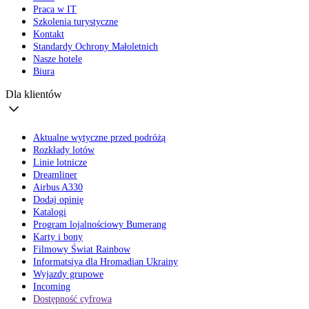
Praca w IT
Szkolenia turystyczne
Kontakt
Standardy Ochrony Małoletnich
Nasze hotele
Biura
Dla klientów
Aktualne wytyczne przed podróżą
Rozkłady lotów
Linie lotnicze
Dreamliner
Airbus A330
Dodaj opinię
Katalogi
Program lojalnościowy Bumerang
Karty i bony
Filmowy Świat Rainbow
Informatsiya dla Hromadian Ukrainy
Wyjazdy grupowe
Incoming
Dostępność cyfrowa