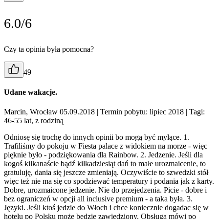
6.0/6
Czy ta opinia była pomocna?
49
Udane wakacje.
Marcin, Wrocław 05.09.2018
| Termin pobytu: lipiec 2018
| Tagi:
46-55 lat, z rodziną
Odniosę się trochę do innych opinii bo mogą być mylące. 1.
Trafiliśmy do pokoju w Fiesta palace z widokiem na morze - więc
pięknie było - podziękowania dla Rainbow. 2. Jedzenie. Jeśli dla
kogoś kilkanaście bądź kilkadziesiąt dań to małe urozmaicenie, to
gratuluję, dania się jeszcze zmieniają. Oczywiście to szwedzki stół
więc też nie ma się co spodziewać temperatury i podania jak z karty.
Dobre, urozmaicone jedzenie. Nie do przejedzenia. Picie - dobre i
bez ograniczeń w opcji all inclusive premium - a taka była. 3.
Języki. Jeśli ktoś jedzie do Włoch i chce koniecznie dogadac się w
hotelu po Polsku może będzie zawiedziony. Obsługa mówi po