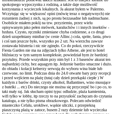
spokojnego wypoczynku z rodziną, a także daje możliwość
korzystania z wycieczek lokalnych. Ja akurat byłem w Palermo.
Wczytując się w większosć opini (mówię teraz o negatywnych) nie
rozumiem żadnej z nich, są po prostu bezzasadne lub nadmuchane.
Osobiście miałem pokój na tzw. przyziemiu, przez wielu
opisywanym jako pełen mrówek, karaluchów i i innych insektów -
bzdura. Czysto, ręczniki zmieniane chyba codzienne, a co drugi
dzień uzupełniany minibar (w cenie Allinc.) cola, sprite, fanta, piwo
i coś tam jeszcze było, wszystko po 2 szt. Na wierzchu zawsze
zostawała biżuteria i nic nie zginęło. Co do pokoi, rzeczywiście
Fiesta Garden nie ma na zdjęciach tylko Athene, ale jest to hotel
bliźniaczy w tym samym kompleksie, powiedział bym że bardziej
przytulny. Przede wszystkim przy nim był 1 z 3 basenów akurat ten
najbardziej cichy, bez aquagym itp. Jedzenie bardzo smaczne i dużo.
do obiadu i kolacji kelnerzy serwują do wyboru wina białe lub
czerwone, no limit. Podczas dnia do 24.0 otwarte bary przy recepcji
i przed wejściem na plażę (tutaj cały dzień przekąski ciepłe ) W
każdym z barów drinki, czysty alkohol, Ballantines, wino musujące
z butelki ... etc) Do nieczego nie można się przyczepić bo i po co, to
taki mały raj. Jak słucham opini typu: odludzie, plaża kamienista,
wifi tylko w lobby, itp rzeczy to na przyszłość zachęcam do czytania
katalogu, a nie tylko pisma obrazkowego. Polecam odwiedzić
miasteczko Cefalu, urokliwe, wąskie uliczki, z przepiekną
piaszczystą plażą w zatoce, busem 2 razy dziennie lub wycieczka