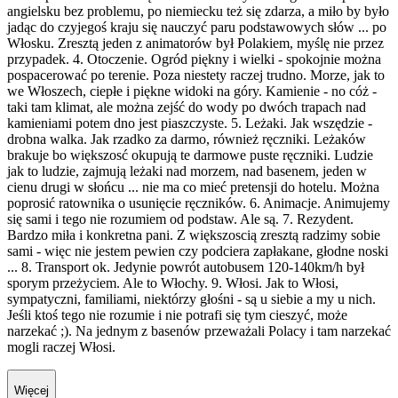
angielsku bez problemu, po niemiecku też się zdarza, a miło by było
jadąc do czyjegoś kraju się nauczyć paru podstawowych słów ... po
Włosku. Zresztą jeden z animatorów był Polakiem, myślę nie przez
przypadek. 4. Otoczenie. Ogród piękny i wielki - spokojnie można
pospacerować po terenie. Poza niestety raczej trudno. Morze, jak to
we Włoszech, ciepłe i piękne widoki na góry. Kamienie - no cóż -
taki tam klimat, ale można zejść do wody po dwóch trapach nad
kamieniami potem dno jest piaszczyste. 5. Leżaki. Jak wszędzie -
drobna walka. Jak rzadko za darmo, również ręczniki. Leżaków
brakuje bo większosć okupują te darmowe puste ręczniki. Ludzie
jak to ludzie, zajmują leżaki nad morzem, nad basenem, jeden w
cienu drugi w słońcu ... nie ma co mieć pretensji do hotelu. Można
poprosić ratownika o usunięcie ręczników. 6. Animacje. Animujemy
się sami i tego nie rozumiem od podstaw. Ale są. 7. Rezydent.
Bardzo miła i konkretna pani. Z większoscią zresztą radzimy sobie
sami - więc nie jestem pewien czy podciera zapłakane, głodne noski
... 8. Transport ok. Jedynie powrót autobusem 120-140km/h był
sporym przeżyciem. Ale to Włochy. 9. Włosi. Jak to Włosi,
sympatyczni, familiami, niektórzy głośni - są u siebie a my u nich.
Jeśli ktoś tego nie rozumie i nie potrafi się tym cieszyć, może
narzekać ;). Na jednym z basenów przeważali Polacy i tam narzekać
mogli raczej Włosi.
Więcej