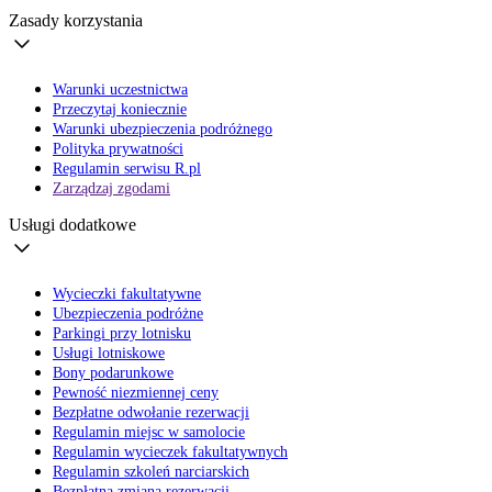
Zasady korzystania
Warunki uczestnictwa
Przeczytaj koniecznie
Warunki ubezpieczenia podróżnego
Polityka prywatności
Regulamin serwisu R.pl
Zarządzaj zgodami
Usługi dodatkowe
Wycieczki fakultatywne
Ubezpieczenia podróżne
Parkingi przy lotnisku
Usługi lotniskowe
Bony podarunkowe
Pewność niezmiennej ceny
Bezpłatne odwołanie rezerwacji
Regulamin miejsc w samolocie
Regulamin wycieczek fakultatywnych
Regulamin szkoleń narciarskich
Bezpłatna zmiana rezerwacji