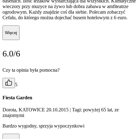
basenach. Ilość leżaków wystarczająca dla wszystkich. Klimatyczne
wieczory przy muzyce na żywo lub dobra zabawa w amfiteatrze
ogrodowym. Każdy znajdzie coś dla siebie. Polecam zobaczyć
Cefalu, do którego można dojechać busem hotelowym z 6 euro.
Więcej
6.0/6
Czy ta opinia była pomocna?
5
Fiesta Garden
Dorota, KATOWICE 20.10.2015
| Tagi: powyżej 65 lat, ze
znajomymi
Bardzo wygodny, sprzyja wypoczynkowi