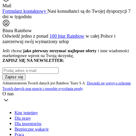
Mail
Formularz kontaktowy
Nasi konsultanci są do Twojej dyspozycji 7
dni w tygodniu
Biura Rainbow
Odwiedź jedno z ponad
100 biur Rainbow
w całej Polsce i
zarezerwuj swój
wymarzony urlop
Jeśli chcesz
jako pierwszy otrzymać najlepsze oferty
i inne wiadomości
marketingowe wprost na Twoją skrzynkę,
ZAPISZ SIĘ NA NEWSLETTER:
Zapisz się
Administratorem Twoich danych jest Rainbow Tours S.A.
Dowiedz się więcej o ochronie
Twoich danych oraz prawie i sposobie wycofania zgody
.
O nas
Kim jesteśmy
Dla prasy
Dla inwestorów
Bezpieczne wakacje
Praca