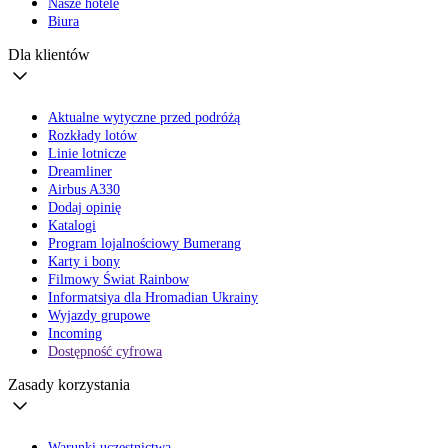
Nasze hotele
Biura
Dla klientów
Aktualne wytyczne przed podróżą
Rozkłady lotów
Linie lotnicze
Dreamliner
Airbus A330
Dodaj opinię
Katalogi
Program lojalnościowy Bumerang
Karty i bony
Filmowy Świat Rainbow
Informatsiya dla Hromadian Ukrainy
Wyjazdy grupowe
Incoming
Dostępność cyfrowa
Zasady korzystania
Warunki uczestnictwa