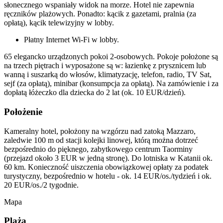
słonecznego wspaniały widok na morze. Hotel nie zapewnia
ręczników plażowych. Ponadto: kącik z gazetami, pralnia (za
opłatą), kącik telewizyjny w lobby.
Płatny Internet Wi-Fi w lobby.
65 elegancko urządzonych pokoi 2-osobowych. Pokoje położone są
na trzech piętrach i wyposażone są w: łazienkę z prysznicem lub
wanną i suszarką do włosów, klimatyzację, telefon, radio, TV Sat,
sejf (za opłatą), minibar (konsumpcja za opłatą). Na zamówienie i za
dopłatą łóżeczko dla dziecka do 2 lat (ok. 10 EUR/dzień).
Położenie
Kameralny hotel, położony na wzgórzu nad zatoką Mazzaro,
zaledwie 100 m od stacji kolejki linowej, którą można dotrzeć
bezpośrednio do pięknego, zabytkowego centrum Taorminy
(przejazd około 3 EUR w jedną stronę). Do lotniska w Katanii ok.
60 km. Konieczność uiszczenia obowiązkowej opłaty za podatek
turystyczny, bezpośrednio w hotelu - ok. 14 EUR/os./tydzień i ok.
20 EUR/os./2 tygodnie.
Mapa
Plaża