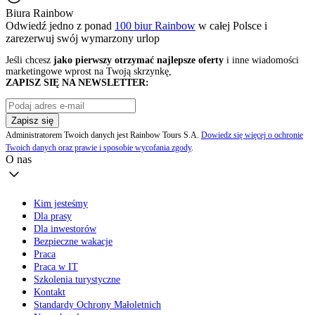
Biura Rainbow
Odwiedź jedno z ponad
100 biur Rainbow
w całej Polsce i
zarezerwuj swój
wymarzony urlop
Jeśli chcesz
jako pierwszy otrzymać najlepsze oferty
i inne wiadomości
marketingowe wprost na Twoją skrzynkę,
ZAPISZ SIĘ NA NEWSLETTER:
Zapisz się
Administratorem Twoich danych jest Rainbow Tours S.A.
Dowiedz się więcej o ochronie
Twoich danych oraz prawie i sposobie wycofania zgody
.
O nas
Kim jesteśmy
Dla prasy
Dla inwestorów
Bezpieczne wakacje
Praca
Praca w IT
Szkolenia turystyczne
Kontakt
Standardy Ochrony Małoletnich