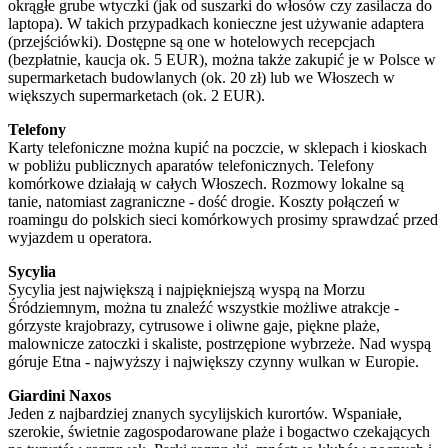
okrągłe grube wtyczki (jak od suszarki do włosów czy zasilacza do
laptopa). W takich przypadkach konieczne jest używanie adaptera
(przejściówki). Dostępne są one w hotelowych recepcjach
(bezpłatnie, kaucja ok. 5 EUR), można także zakupić je w Polsce w
supermarketach budowlanych (ok. 20 zł) lub we Włoszech w
większych supermarketach (ok. 2 EUR).
Telefony
Karty telefoniczne można kupić na poczcie, w sklepach i kioskach
w pobliżu publicznych aparatów telefonicznych. Telefony
komórkowe działają w całych Włoszech. Rozmowy lokalne są
tanie, natomiast zagraniczne - dość drogie. Koszty połączeń w
roamingu do polskich sieci komórkowych prosimy sprawdzać przed
wyjazdem u operatora.
Sycylia
Sycylia jest największą i najpiękniejszą wyspą na Morzu
Śródziemnym, można tu znaleźć wszystkie możliwe atrakcje -
górzyste krajobrazy, cytrusowe i oliwne gaje, piękne plaże,
malownicze zatoczki i skaliste, postrzępione wybrzeże. Nad wyspą
góruje Etna - najwyższy i największy czynny wulkan w Europie.
Giardini Naxos
Jeden z najbardziej znanych sycylijskich kurortów. Wspaniałe,
szerokie, świetnie zagospodarowane plaże i bogactwo czekających