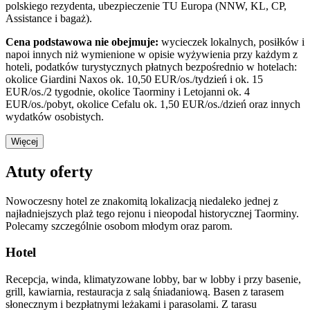
polskiego rezydenta, ubezpieczenie TU Europa (NNW, KL, CP,
Assistance i bagaż).
Cena podstawowa nie obejmuje:
wycieczek lokalnych, posiłków i
napoi innych niż wymienione w opisie wyżywienia przy każdym z
hoteli, podatków turystycznych płatnych bezpośrednio w hotelach:
okolice Giardini Naxos ok. 10,50 EUR/os./tydzień i ok. 15
EUR/os./2 tygodnie, okolice Taorminy i Letojanni ok. 4
EUR/os./pobyt, okolice Cefalu ok. 1,50 EUR/os./dzień oraz innych
wydatków osobistych.
Więcej
Atuty oferty
Nowoczesny hotel ze znakomitą lokalizacją niedaleko jednej z
najładniejszych plaż tego rejonu i nieopodal historycznej Taorminy.
Polecamy szczególnie osobom młodym oraz parom.
Hotel
Recepcja, winda, klimatyzowane lobby, bar w lobby i przy basenie,
grill, kawiarnia, restauracja z salą śniadaniową. Basen z tarasem
słonecznym i bezpłatnymi leżakami i parasolami. Z tarasu