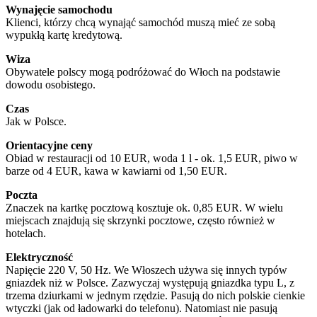
Wynajęcie samochodu
Klienci, którzy chcą wynająć samochód muszą mieć ze sobą
wypukłą kartę kredytową.
Wiza
Obywatele polscy mogą podróżować do Włoch na podstawie
dowodu osobistego.
Czas
Jak w Polsce.
Orientacyjne ceny
Obiad w restauracji od 10 EUR, woda 1 l - ok. 1,5 EUR, piwo w
barze od 4 EUR, kawa w kawiarni od 1,50 EUR.
Poczta
Znaczek na kartkę pocztową kosztuje ok. 0,85 EUR. W wielu
miejscach znajdują się skrzynki pocztowe, często również w
hotelach.
Elektryczność
Napięcie 220 V, 50 Hz. We Włoszech używa się innych typów
gniazdek niż w Polsce. Zazwyczaj występują gniazdka typu L, z
trzema dziurkami w jednym rzędzie. Pasują do nich polskie cienkie
wtyczki (jak od ładowarki do telefonu). Natomiast nie pasują