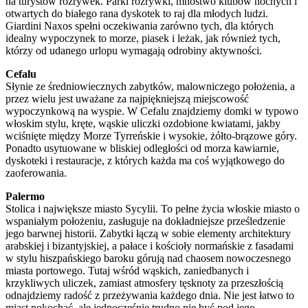
na turystów rozrywek. Parki rozrywki, mnóstwo klubów nocnych i
otwartych do białego rana dyskotek to raj dla młodych ludzi.
Giardini Naxos spełni oczekiwania zarówno tych, dla których
idealny wypoczynek to morze, piasek i leżak, jak również tych,
którzy od udanego urlopu wymagają odrobiny aktywności.
Cefalu
Słynie ze średniowiecznych zabytków, malowniczego położenia, a
przez wielu jest uważane za najpiękniejszą miejscowość
wypoczynkową na wyspie. W Cefalu znajdziemy domki w typowo
włoskim stylu, kręte, wąskie uliczki ozdobione kwiatami, jakby
wciśnięte między Morze Tyrreńskie i wysokie, żółto-brązowe góry.
Ponadto usytuowane w bliskiej odległości od morza kawiarnie,
dyskoteki i restauracje, z których każda ma coś wyjątkowego do
zaoferowania.
Palermo
Stolica i największe miasto Sycylii. To pełne życia włoskie miasto o
wspaniałym położeniu, zasługuje na dokładniejsze prześledzenie
jego barwnej historii. Zabytki łączą w sobie elementy architektury
arabskiej i bizantyjskiej, a pałace i kościoły normańskie z fasadami
w stylu hiszpańskiego baroku górują nad chaosem nowoczesnego
miasta portowego. Tutaj wśród wąskich, zaniedbanych i
krzykliwych uliczek, zamiast atmosfery tęsknoty za przeszłością
odnajdziemy radość z przeżywania każdego dnia. Nie jest łatwo to
miast pokochać, ale jednocześnie trudno nie być pod jego