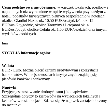
Cena podstawowa nie obejmuje:
wycieczek lokalnych, posiłków i
napoi innych niż wymienione w opisie wyżywienia przy każdym z
hoteli, podatków turystycznych płatnych bezpośrednio w hotelach:
okolice Giardini Naxos ok. 10,50 EUR/os./tydzień i ok. 15
EUR/os./2 tygodnie, okolice Taorminy i Letojanni ok. 4
EUR/os./pobyt, okolice Cefalu ok. 1,50 EUR/os./dzień oraz innych
wydatków osobistych.
Inne
SYCYLIA informacje ogólne
Waluta
EUR - Euro. Można płacić kartami kredytowymi i korzystać z
bankomatów. W miejscowościach turystycznych znajdują się
placówki banków i bankomaty.
Napiwki
Przyjęte jest zostawianie drobnych sum jako napiwków.
Szczególnie dotyczy to kierowców na wycieczkach lokalnych i
kelnerów w restauracjach. Zdarza się, że napiwek zostaje doliczony
do rachunku.