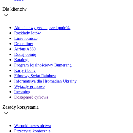
Dla klientów
Aktualne wytyczne przed podróżą
Rozkłady lotów
Linie lotnicze
Dreamliner
Airbus A330
Dodaj opinię
Katalogi
Program lojalnościowy Bumerang
Karty i bony
Filmowy Świat Rainbow
Informatsiya dla Hromadian Ukrainy
Wyjazdy grupowe
Incoming
Dostępność cyfrowa
Zasady korzystania
Warunki uczestnictwa
Przeczytaj koniecznie