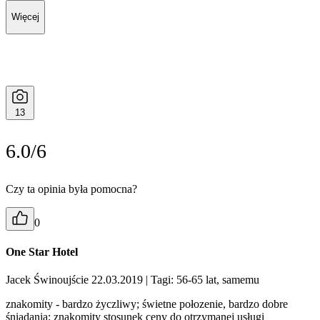
Więcej
13
6.0/6
Czy ta opinia była pomocna?
0
One Star Hotel
Jacek Świnoujście 22.03.2019
| Tagi: 56-65 lat, samemu
znakomity - bardzo życzliwy; świetne połozenie, bardzo dobre
śniadania; znakomity stosunek ceny do otrzymanej usługi