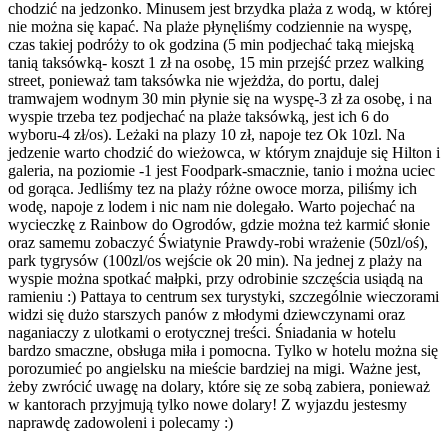
chodzić na jedzonko. Minusem jest brzydka plaża z wodą, w której
nie można się kapać. Na plaże płynęliśmy codziennie na wyspę,
czas takiej podróży to ok godzina (5 min podjechać taką miejską
tanią taksówką- koszt 1 zł na osobę, 15 min przejść przez walking
street, ponieważ tam taksówka nie wjeżdża, do portu, dalej
tramwajem wodnym 30 min płynie się na wyspę-3 zł za osobę, i na
wyspie trzeba tez podjechać na plaże taksówką, jest ich 6 do
wyboru-4 zł/os). Leżaki na plazy 10 zł, napoje tez Ok 10zl. Na
jedzenie warto chodzić do wieżowca, w którym znajduje się Hilton i
galeria, na poziomie -1 jest Foodpark-smacznie, tanio i można uciec
od gorąca. Jedliśmy tez na plaży różne owoce morza, piliśmy ich
wodę, napoje z lodem i nic nam nie dolegało. Warto pojechać na
wycieczkę z Rainbow do Ogrodów, gdzie można też karmić słonie
oraz samemu zobaczyć Światynie Prawdy-robi wrażenie (50zl/oś),
park tygrysów (100zl/os wejście ok 20 min). Na jednej z plaży na
wyspie można spotkać małpki, przy odrobinie szczęścia usiądą na
ramieniu :) Pattaya to centrum sex turystyki, szczególnie wieczorami
widzi się dużo starszych panów z młodymi dziewczynami oraz
naganiaczy z ulotkami o erotycznej treści. Śniadania w hotelu
bardzo smaczne, obsługa miła i pomocna. Tylko w hotelu można się
porozumieć po angielsku na mieście bardziej na migi. Ważne jest,
żeby zwrócić uwagę na dolary, które się ze sobą zabiera, ponieważ
w kantorach przyjmują tylko nowe dolary! Z wyjazdu jestesmy
naprawdę zadowoleni i polecamy :)