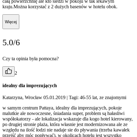
całą powierzchnię ale kto siedzi w pokoju w tak iekawym
kraju.Można korzystać z 2 dużych basenów w hotelu obok.
Więcej
5.0/6
Czy ta opinia była pomocna?
2
idealny dla imprezujących
Katarzyna, Wrocław 05.01.2019
| Tagi: 46-55 lat, ze znajomymi
w samym centrum Pattaya, idealny dla imprezujących, pokoje
malutkie ale nowoczesne, śniadania super, problem są hałasliwi
współokatorzy - ale lokalizacja wskazuje dla kogo hotel kierowany,
po drugiej stronie plaża, która własnie jest modernizowana ale ze
względu na ilość łodzi nie nadaje sie do pływania (trzeba kawałek
przejść aby móc popływać), w okolicach hotelu jest wszystko