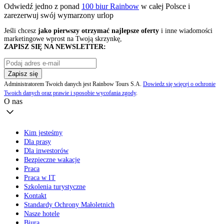
Odwiedź jedno z ponad
100 biur Rainbow
w całej Polsce i
zarezerwuj swój
wymarzony urlop
Jeśli chcesz
jako pierwszy otrzymać najlepsze oferty
i inne wiadomości
marketingowe wprost na Twoją skrzynkę,
ZAPISZ SIĘ NA NEWSLETTER:
Zapisz się
Administratorem Twoich danych jest Rainbow Tours S.A.
Dowiedz się więcej o ochronie
Twoich danych oraz prawie i sposobie wycofania zgody
.
O nas
Kim jesteśmy
Dla prasy
Dla inwestorów
Bezpieczne wakacje
Praca
Praca w IT
Szkolenia turystyczne
Kontakt
Standardy Ochrony Małoletnich
Nasze hotele
Biura