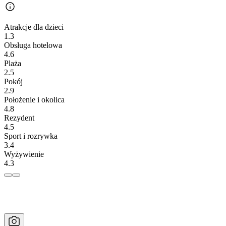
Atrakcje dla dzieci
1.3
Obsługa hotelowa
4.6
Plaża
2.5
Pokój
2.9
Położenie i okolica
4.8
Rezydent
4.5
Sport i rozrywka
3.4
Wyżywienie
4.3