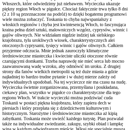
Włoszech, które odwiedzimy już niebawem. Wycieczka ukazuje
piękny region Włoch w pigułce. Chociaż faktycznie trwa tylko 8 dni
(2 z 10 są przeznaczone na podróż) to dzięki bogatemu programowi
wiele można zobaczyć. Toskania to chyba najwspanialszy z
włoskich regionów i chyba jest kwintesencją Włoch, to fascynująca
kraina pełna dzieł sztuki, malowniczych wzgórz, cyprysów, winnic i
gajów oliwnych. Nie widziałam nigdzie indziej tak sielskiego
krajobrazu, tylu urokliwych wiosek, charakterystycznych alei
otoczonych cyprysami, tysięcy winnic i gajów oliwnych. Całkiem
przyjemne odczucia. Mnie jednak zauroczyły klimatyczne
średniowieczne miasteczka i kwieciste uliczki otoczone równie
czarującymi domkami. Trzeba naprawdę nie mieć serca lub mocno
zaawansowaną wadę wzroku, aby odmówić im uroku. Z drugiej
strony dla fanów wielkich metropolii są też duże miasta a gdzie
najładniej to bardzo trudne pytanie i w dużej mierze zależy od
indywidualnych upodobań. Na tej wycieczce nie ma czasu na nudę.
Wycieczka świetnie zorganizowana, przemyślana i poukładana,
ciekawy plan, wszystko w pigułce co charakterystyczne dla tego
regionu Włoch. W trakcie wycieczki można podziwiać cuda
Toskanii w postaci piękna krajobrazu, który zapiera dech w
piersiach i który przeplata się z dziedzictwem kulturowym i
historycznym. Starożytne i średniowieczne miasteczka aż kipią
zabytkami. Toskania może uwieźć każdego turystę. Plan pozwalał
także na indywidualne zwiedzanie, zakupy, szybki obiad i lampkę
wina w każdym odwiedzanym mieście. Włosi nie specjalnie muszą