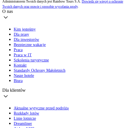
Administratorem Twoich danych jest Rainbow Tours S.A.
Dowiedz się więcej o ochronie
Twoich danych oraz prawie i sposobie wycofania zgody
.
O nas
Kim jesteśmy
Dla prasy
Dla inwestorów
Bezpieczne wakacje
Praca
Praca w IT
Szkolenia turystyczne
Kontakt
Standardy Ochrony Małoletnich
Nasze hotele
Biura
Dla klientów
Aktualne wytyczne przed podróżą
Rozkłady lotów
Linie lotnicze
Dreamliner