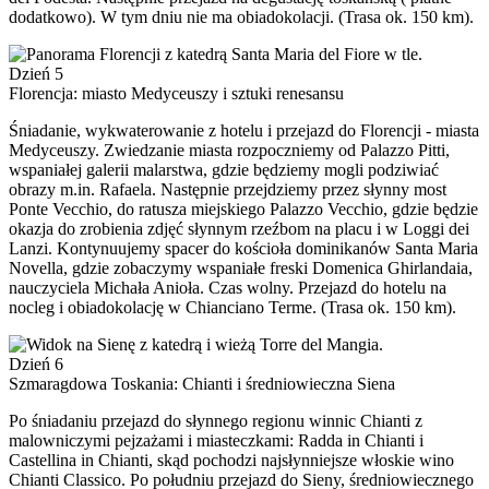
dodatkowo). W tym dniu nie ma obiadokolacji. (Trasa ok. 150 km).
Dzień 5
Florencja: miasto Medyceuszy i sztuki renesansu
Śniadanie, wykwaterowanie z hotelu i przejazd do Florencji - miasta
Medyceuszy. Zwiedzanie miasta rozpoczniemy od Palazzo Pitti,
wspaniałej galerii malarstwa, gdzie będziemy mogli podziwiać
obrazy m.in. Rafaela. Następnie przejdziemy przez słynny most
Ponte Vecchio, do ratusza miejskiego Palazzo Vecchio, gdzie będzie
okazja do zrobienia zdjęć słynnym rzeźbom na placu i w Loggi dei
Lanzi. Kontynuujemy spacer do kościoła dominikanów Santa Maria
Novella, gdzie zobaczymy wspaniałe freski Domenica Ghirlandaia,
nauczyciela Michała Anioła. Czas wolny. Przejazd do hotelu na
nocleg i obiadokolację w Chianciano Terme. (Trasa ok. 150 km).
Dzień 6
Szmaragdowa Toskania: Chianti i średniowieczna Siena
Po śniadaniu przejazd do słynnego regionu winnic Chianti z
malowniczymi pejzażami i miasteczkami: Radda in Chianti i
Castellina in Chianti, skąd pochodzi najsłynniejsze włoskie wino
Chianti Classico. Po południu przejazd do Sieny, średniowiecznego