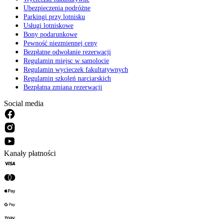
Ubezpieczenia podróżne
Parkingi przy lotnisku
Usługi lotniskowe
Bony podarunkowe
Pewność niezmiennej ceny
Bezpłatne odwołanie rezerwacji
Regulamin miejsc w samolocie
Regulamin wycieczek fakultatywnych
Regulamin szkoleń narciarskich
Bezpłatna zmiana rezerwacji
Social media
Kanały płatności