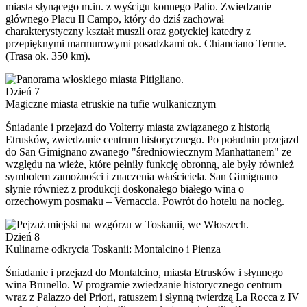
miasta słynącego m.in. z wyścigu konnego Palio. Zwiedzanie
głównego Placu Il Campo, który do dziś zachował
charakterystyczny kształt muszli oraz gotyckiej katedry z
przepięknymi marmurowymi posadzkami ok. Chianciano Terme.
(Trasa ok. 350 km).
Dzień 7
Magiczne miasta etruskie na tufie wulkanicznym
Śniadanie i przejazd do Volterry miasta związanego z historią
Etrusków, zwiedzanie centrum historycznego. Po południu przejazd
do San Gimignano zwanego "średniowiecznym Manhattanem" ze
względu na wieże, które pełniły funkcję obronną, ale były również
symbolem zamożności i znaczenia właściciela. San Gimignano
słynie również z produkcji doskonałego białego wina o
orzechowym posmaku – Vernaccia. Powrót do hotelu na nocleg.
Dzień 8
Kulinarne odkrycia Toskanii: Montalcino i Pienza
Śniadanie i przejazd do Montalcino, miasta Etrusków i słynnego
wina Brunello. W programie zwiedzanie historycznego centrum
wraz z Palazzo dei Priori, ratuszem i słynną twierdzą La Rocca z IV