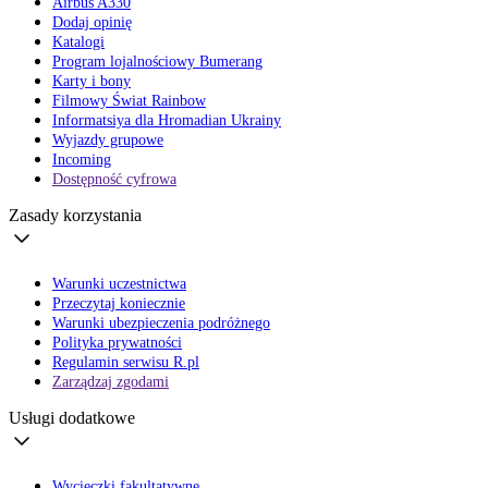
Airbus A330
Dodaj opinię
Katalogi
Program lojalnościowy Bumerang
Karty i bony
Filmowy Świat Rainbow
Informatsiya dla Hromadian Ukrainy
Wyjazdy grupowe
Incoming
Dostępność cyfrowa
Zasady korzystania
Warunki uczestnictwa
Przeczytaj koniecznie
Warunki ubezpieczenia podróżnego
Polityka prywatności
Regulamin serwisu R.pl
Zarządzaj zgodami
Usługi dodatkowe
Wycieczki fakultatywne