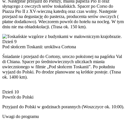
w. Następnie przejazd do Pienzy, miasta papieża Pio II oraz
słynącego z owczych serów toskańskich. Spacer po Corso do
Piazza Pio II z XV-wieczną katedrą oraz czas wolny. Następnie
przejazd na degustację do pasterza, producenta serów owczych (
płatne dodatkowo). Wieczorem powrót do hotelu na nocleg. W tym
dniu nie ma obiadokolacji. (Trasa ok. 150 km).
Dzień 9
Pod słońcem Toskanii: urokliwa Cortona
Śniadanie i przejazd do Cortony, uroczo położonej na pagórku Val
di Chiana. Spacer po średniowiecznych uliczkach miasta
uwiecznionego w filmie „Pod słońcem Toskanii”. Po południu
wyjazd do Polski. Po drodze planowane są krótkie postoje. (Trasa
ok. 1400 km).
Dzień 10
Powrót do Polski
Przyjazd do Polski w godzinach porannych (Woszczyce ok. 10:00).
Uwagi do programu