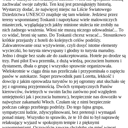
zachwalać swoje zabytki. Ten kraj jest przesiąknięty historią.
Wystarczy dodać, że najwięcej miejsc na Liście Światowego
Dziedzictwa UNESCO znajduje się tam właśnie. Jedziesz przez
tereny wspomnianej Toskanii i napotykasz wiele malowniczych
miasteczek, wyglądających jakby minione stulecia nie zrobiły na
nich żadnego wrażenia. Włosi nie muszą niczego udowadniać... To
co widać, broni się samo. Do Toskanii chcesz wracać... Stosunkowo
krótkie przejazdy z hoteli do kolejnych celów podróży.
Zakwaterowanie oraz wyżywienie, czyli dosyć istotne elementy
wycieczki, bo turysta niewyspany i głodny to turysta marudny.
Jedno i drugie bez szału ale do zaakceptowania. Hotele po drodze są
trzy. Pani pilot Ewa przemiła, z dużą wiedzą, poczuciem humoru i
dystansem, dbała o grupę i wszystko sprawnie organizowała.
Wielokrotnie w ciągu dnia nas przeliczała i przypominała o zapięciu
pasów w autokarze. Super przewodnik pani Loretta, lekkość i
dowcip z jakim oprowadza turystów to jej ogromny atut słuchało się
jej z ogromną przyjemnością. Dwóch sympatycznych Panów
kierowców, świetnych w swoim fachu zarówno pod względem
umiejętności jak i poczucia humoru:), bezpiecznie nas dowoziło w
najwęższe zakamarki Włoch. Czułam się z nimi bezpiecznie
podczas całego przebiegu podróży. Do tego fajna grupa,
sympatyczni ludzie, zdyscyplinowani, bez pretensji i wymagań
ponad miarę. Wszystko to sprawiło, że te 10 dni to był naprawdę
relaksujący wyjazd w spokojnym tempie i z pięknymi
wspomnieniami. Oczywiście zawsze chciałoby się mieć więcej