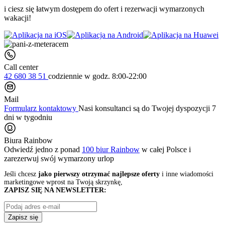
i ciesz się łatwym dostępem do ofert i rezerwacji wymarzonych
wakacji!
Call center
42 680 38 51
codziennie
w godz. 8:00-22:00
Mail
Formularz kontaktowy
Nasi konsultanci są do Twojej dyspozycji 7
dni w tygodniu
Biura Rainbow
Odwiedź jedno z ponad
100 biur Rainbow
w całej Polsce i
zarezerwuj swój
wymarzony urlop
Jeśli chcesz
jako pierwszy otrzymać najlepsze oferty
i inne wiadomości
marketingowe wprost na Twoją skrzynkę,
ZAPISZ SIĘ NA NEWSLETTER:
Zapisz się