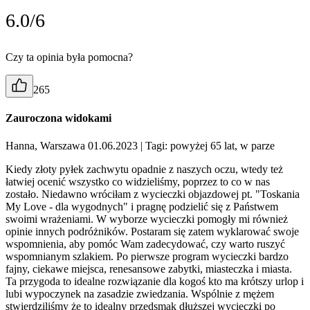
6.0/6
Czy ta opinia była pomocna?
265
Zauroczona widokami
Hanna, Warszawa 01.06.2023
| Tagi: powyżej 65 lat, w parze
Kiedy złoty pyłek zachwytu opadnie z naszych oczu, wtedy też
łatwiej ocenić wszystko co widzieliśmy, poprzez to co w nas
zostało. Niedawno wróciłam z wycieczki objazdowej pt. "Toskania
My Love - dla wygodnych" i pragnę podzielić się z Państwem
swoimi wrażeniami. W wyborze wycieczki pomogły mi również
opinie innych podróżników. Postaram się zatem wyklarować swoje
wspomnienia, aby pomóc Wam zadecydować, czy warto ruszyć
wspomnianym szlakiem. Po pierwsze program wycieczki bardzo
fajny, ciekawe miejsca, renesansowe zabytki, miasteczka i miasta.
Ta przygoda to idealne rozwiązanie dla kogoś kto ma krótszy urlop i
lubi wypoczynek na zasadzie zwiedzania. Wspólnie z mężem
stwierdziliśmy że to idealny przedsmak dłuższej wycieczki po