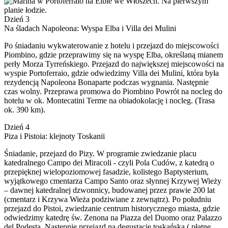
Dzień 3
Na śladach Napoleona: Wyspa Elba i Villa dei Mulini
Po śniadaniu wykwaterowanie z hotelu i przejazd do miejscowości
Piombino, gdzie przeprawimy się na wyspę Elba, określaną mianem
perły Morza Tyrreńskiego. Przejazd do największej miejscowości na
wyspie Portoferraio, gdzie odwiedzimy Villa dei Mulini, która była
rezydencją Napoleona Bonaparte podczas wygnania. Następnie
czas wolny. Przeprawa promowa do Piombino Powrót na nocleg do
hotelu w ok. Montecatini Terme na obiadokolację i nocleg. (Trasa
ok. 390 km).
Dzień 4
Piza i Pistoia: klejnoty Toskanii
Śniadanie, przejazd do Pizy. W programie zwiedzanie placu
katedralnego Campo dei Miracoli - czyli Pola Cudów, z katedrą o
przepięknej wielopoziomowej fasadzie, kolistego Baptysterium,
wyjątkowego cmentarza Campo Santo oraz słynnej Krzywej Wieży
– dawnej katedralnej dzwonnicy, budowanej przez prawie 200 lat
(cmentarz i Krzywa Wieża podziwiane z zewnątrz). Po południu
przejazd do Pistoi, zwiedzanie centrum historycznego miasta, gdzie
odwiedzimy katedrę św. Zenona na Piazza del Duomo oraz Palazzo
del Podesta. Następnie przejazd na degustację toskańską ( płatne