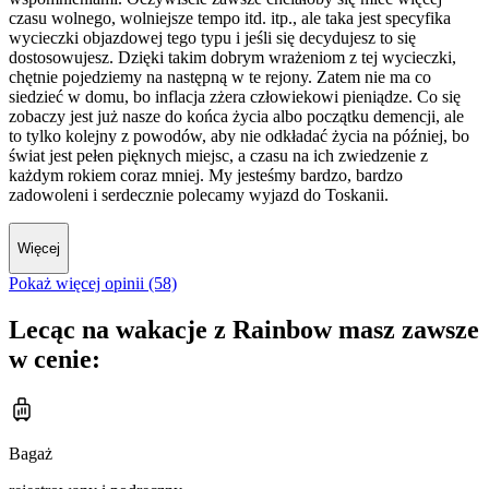
czasu wolnego, wolniejsze tempo itd. itp., ale taka jest specyfika
wycieczki objazdowej tego typu i jeśli się decydujesz to się
dostosowujesz. Dzięki takim dobrym wrażeniom z tej wycieczki,
chętnie pojedziemy na następną w te rejony. Zatem nie ma co
siedzieć w domu, bo inflacja zżera człowiekowi pieniądze. Co się
zobaczy jest już nasze do końca życia albo początku demencji, ale
to tylko kolejny z powodów, aby nie odkładać życia na później, bo
świat jest pełen pięknych miejsc, a czasu na ich zwiedzenie z
każdym rokiem coraz mniej. My jesteśmy bardzo, bardzo
zadowoleni i serdecznie polecamy wyjazd do Toskanii.
Więcej
Pokaż więcej opinii (58)
Lecąc na wakacje z Rainbow masz zawsze
w cenie:
Bagaż