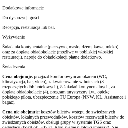
Dodatkowe informacje
Do dyspozycji gości
Recepcja, restauracja lub bar.
Wyżywienie
Śniadania kontynentalne (pieczywo, masło, dżem, kawa, mleko)
oraz za dopłatą obiadokolacje (możliwe w pobliskiej włoskiej
restauracji), napoje do obiadokolacji płatne dodatkowo.
Świadczenia
Cena obejmuje
: przejazd komfortowym autokarem (WC,
klimatyzacja, bar, video), zakwaterowanie w hotelach (8
rozpoczętych dób hotelowych), 8 śniadań kontynentalnych, za
dopłatą obiadokolacje (4), program turystyczny j.w., opiekę
polskiego pilota, ubezpieczenie TU Europa (NNW, KL, Assistance i
bagaż).
Cena nie obejmuje
: kosztów biletów wstępu do zwiedzanych
obiektów, lokalnych przewodników, kosztów rezerwacji biletów do
zwiedzanych obiektów, obsługi grupy w systemie TGS oraz
degustacji (koszt ok. 305 EUR/os. płatne pilotowi imprezy). Nie