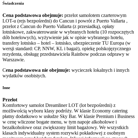
Świadczenia
Cena podstawowa obejmuje:
przelot samolotem czarterowym
LOT-u (rejs bezpośredni) do Cancun i powrót z Puerto Vallarta ,
przelot z Cancun do Puerto Vallarta (z przesiadką), opłaty
lotniskowe, zakwaterowanie w wybranych hotelu (10 rozpoczętych
dób hotelowych), wyżywienie jak w opisie wybranego hotelu,
transfery lotnisko – hotel – lotnisko, ubezpieczenie TU Europa (w
wersji standard: CP, NNW, KL i bagaż), opiekę polskojęzycznego
rezydenta, obsługę przedstawiciela Rainbow podczas odprawy w
Warszawie.
C
ena podstawowa nie obejmuje:
wycieczek lokalnych i innych
wydatków osobistych.
Inne
Przelot
Komfortowy samolot Dreamliner LOT (lot bezpośredni) z
możliwością wyboru klasy podróży. W klasie Economy catering
płatny dodatkowo w usłudze Sky Bar. W klasie Premium i Business
w cenę wliczone bogate menu, w tym napoje alkoholowe i
bezalkoholowe oraz zwiększony limit bagażowy. We wszystkich
klasach indywidualny system rozrywki pokładowej z osobnym