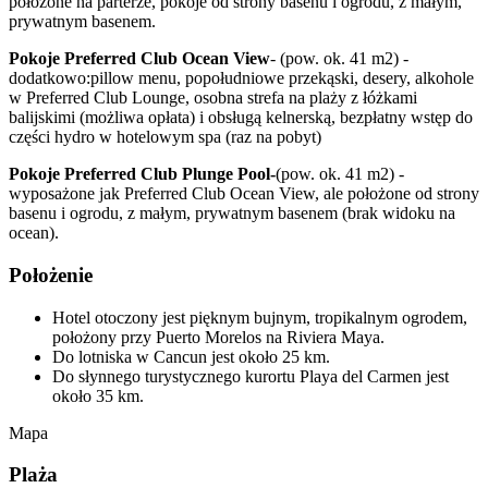
położone na parterze, pokoje od strony basenu i ogrodu, z małym,
prywatnym basenem.
Pokoje Preferred Club Ocean View
- (pow. ok. 41 m2) -
dodatkowo:pillow menu, popołudniowe przekąski, desery, alkohole
w Preferred Club Lounge, osobna strefa na plaży z łóżkami
balijskimi (możliwa opłata) i obsługą kelnerską, bezpłatny wstęp do
części hydro w hotelowym spa (raz na pobyt)
Pokoje Preferred Club Plunge Pool-
(pow. ok. 41 m2) -
wyposażone jak Preferred Club Ocean View, ale położone od strony
basenu i ogrodu, z małym, prywatnym basenem (brak widoku na
ocean).
Położenie
Hotel otoczony jest pięknym bujnym, tropikalnym ogrodem,
położony przy Puerto Morelos na Riviera Maya.
Do lotniska w Cancun jest około 25 km.
Do słynnego turystycznego kurortu Playa del Carmen jest
około 35 km.
Mapa
Plaża