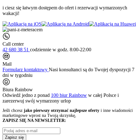
i ciesz się łatwym dostępem do ofert i rezerwacji wymarzonych
wakacji!
Call center
42 680 38 51
codziennie
w godz. 8:00-22:00
Mail
Formularz kontaktowy
Nasi konsultanci są do Twojej dyspozycji 7
dni w tygodniu
Biura Rainbow
Odwiedź jedno z ponad
100 biur Rainbow
w całej Polsce i
zarezerwuj swój
wymarzony urlop
Jeśli chcesz
jako pierwszy otrzymać najlepsze oferty
i inne wiadomości
marketingowe wprost na Twoją skrzynkę,
ZAPISZ SIĘ NA NEWSLETTER:
Zapisz się