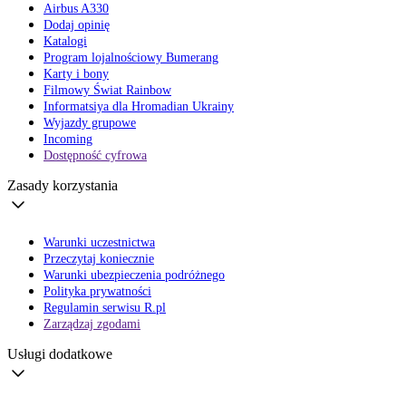
Airbus A330
Dodaj opinię
Katalogi
Program lojalnościowy Bumerang
Karty i bony
Filmowy Świat Rainbow
Informatsiya dla Hromadian Ukrainy
Wyjazdy grupowe
Incoming
Dostępność cyfrowa
Zasady korzystania
Warunki uczestnictwa
Przeczytaj koniecznie
Warunki ubezpieczenia podróżnego
Polityka prywatności
Regulamin serwisu R.pl
Zarządzaj zgodami
Usługi dodatkowe