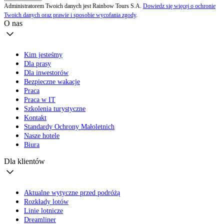
Administratorem Twoich danych jest Rainbow Tours S.A.
Dowiedz się więcej o ochronie
Twoich danych oraz prawie i sposobie wycofania zgody
.
O nas
Kim jesteśmy
Dla prasy
Dla inwestorów
Bezpieczne wakacje
Praca
Praca w IT
Szkolenia turystyczne
Kontakt
Standardy Ochrony Małoletnich
Nasze hotele
Biura
Dla klientów
Aktualne wytyczne przed podróżą
Rozkłady lotów
Linie lotnicze
Dreamliner