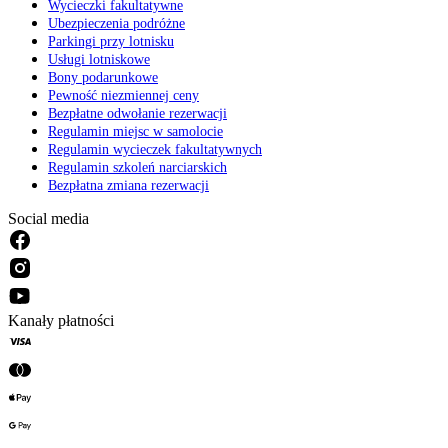
Wycieczki fakultatywne
Ubezpieczenia podróżne
Parkingi przy lotnisku
Usługi lotniskowe
Bony podarunkowe
Pewność niezmiennej ceny
Bezpłatne odwołanie rezerwacji
Regulamin miejsc w samolocie
Regulamin wycieczek fakultatywnych
Regulamin szkoleń narciarskich
Bezpłatna zmiana rezerwacji
Social media
Kanały płatności