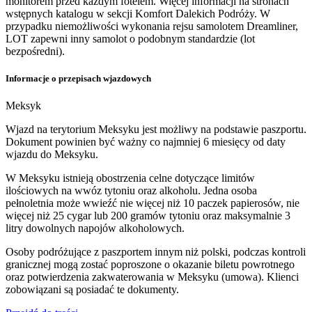
monitorem przed każdym fotelem. Więcej informacji na stronach
wstępnych katalogu w sekcji Komfort Dalekich Podróży. W
przypadku niemożliwości wykonania rejsu samolotem Dreamliner,
LOT zapewni inny samolot o podobnym standardzie (lot
bezpośredni).
Informacje o przepisach wjazdowych
Meksyk
Wjazd na terytorium Meksyku jest możliwy na podstawie paszportu.
Dokument powinien być ważny co najmniej 6 miesięcy od daty
wjazdu do Meksyku.
W Meksyku istnieją obostrzenia celne dotyczące limitów
ilościowych na wwóz tytoniu oraz alkoholu. Jedna osoba
pełnoletnia może wwieźć nie więcej niż 10 paczek papierosów, nie
więcej niż 25 cygar lub 200 gramów tytoniu oraz maksymalnie 3
litry dowolnych napojów alkoholowych.
Osoby podróżujące z paszportem innym niż polski, podczas kontroli
granicznej mogą zostać poproszone o okazanie biletu powrotnego
oraz potwierdzenia zakwaterowania w Meksyku (umowa). Klienci
zobowiązani są posiadać te dokumenty.