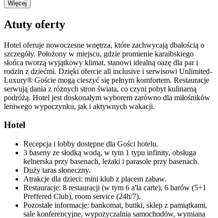
Więcej
Atuty oferty
Hotel oferuje nowoczesne wnętrza, które zachwycają dbałością o
szczegóły. Położony w miejscu, gdzie promienie karaibskiego
słońca tworzą wyjątkowy klimat, stanowi idealną oazę dla par i
rodzin z dziećmi. Dzięki ofercie all inclusive i serwisowi Unlimited-
Luxury® Goście mogą cieszyć się pełnym komfortem. Restauracje
serwują dania z różnych stron świata, co czyni pobyt kulinarną
podróżą. Hotel jest doskonałym wyborem zarówno dla miłośników
leniwego wypoczynku, jak i aktywnych wakacji.
Hotel
Recepcja i lobby dostępne dla Gości hotelu.
3 baseny ze słodką wodą, w tym 1 typu infinity, obsługa
kelnerska przy basenach, leżaki i parasole przy basenach.
Duży taras słoneczny.
Atrakcje dla dzieci: mini klub z placem zabaw.
Restauracje: 8 restauracji (w tym 6 a'la carte), 6 barów (5+1
Preffered Club), room service (24h/7).
Pozostałe informacje: bankomat, butiki, sklep z pamiątkami,
sale konferencyjne, wypożyczalnia samochodów, wymiana