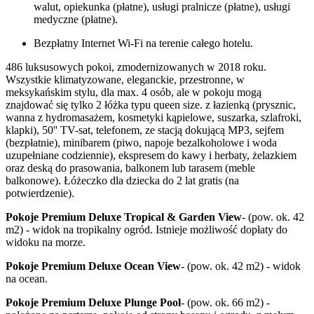
walut, opiekunka (płatne), usługi pralnicze (płatne), usługi
medyczne (płatne).
Bezpłatny Internet Wi-Fi na terenie całego hotelu.
486 luksusowych pokoi, zmodernizowanych w 2018 roku.
Wszystkie klimatyzowane, eleganckie, przestronne, w
meksykańskim stylu, dla max. 4 osób, ale w pokoju mogą
znajdować się tylko 2 łóżka typu queen size. z łazienką (prysznic,
wanna z hydromasażem, kosmetyki kąpielowe, suszarka, szlafroki,
klapki), 50'' TV-sat, telefonem, ze stacją dokującą MP3, sejfem
(bezpłatnie), minibarem (piwo, napoje bezalkoholowe i woda
uzupełniane codziennie), ekspresem do kawy i herbaty, żelazkiem
oraz deską do prasowania, balkonem lub tarasem (meble
balkonowe). Łóżeczko dla dziecka do 2 lat gratis (na
potwierdzenie).
Pokoje Premium Deluxe Tropical & Garden View
- (pow. ok. 42
m2) - widok na tropikalny ogród. Istnieje możliwość dopłaty do
widoku na morze.
Pokoje Premium Deluxe Ocean View
- (pow. ok. 42 m2) - widok
na ocean.
Pokoje Premium Deluxe Plunge Pool
- (pow. ok. 66 m2) -