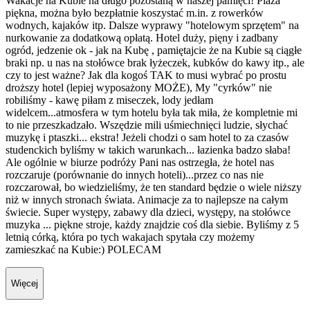
Wakacje na Kubie na długo pozostaną w naszej pamięci! Plaża
piękna, można było bezpłatnie koszystać m.in. z rowerków
wodnych, kajaków itp. Dalsze wyprawy "hotelowym sprzętem" na
nurkowanie za dodatkową opłatą. Hotel duży, pięny i zadbany
ogród, jedzenie ok - jak na Kubę , pamiętajcie że na Kubie są ciągłe
braki np. u nas na stołówce brak łyżeczek, kubków do kawy itp., ale
czy to jest ważne? Jak dla kogoś TAK to musi wybrać po prostu
droższy hotel (lepiej wyposażony MOŻE), My "cyrków" nie
robiliśmy - kawę piłam z miseczek, lody jedłam
widelcem...atmosfera w tym hotelu była tak miła, że kompletnie mi
to nie przeszkadzało. Wszędzie mili uśmiechnięci ludzie, słychać
muzykę i ptaszki... ekstra! Jeżeli chodzi o sam hotel to za czasów
studenckich byliśmy w takich warunkach... łazienka badzo słaba!
Ale ogólnie w biurze podróży Pani nas ostrzegła, że hotel nas
rozczaruje (porównanie do innych hoteli)...przez co nas nie
rozczarował, bo wiedzieliśmy, że ten standard będzie o wiele niższy
niż w innych stronach świata. Animacje za to najlepsze na całym
świecie. Super występy, zabawy dla dzieci, występy, na stołówce
muzyka ... piękne stroje, każdy znajdzie coś dla siebie. Byliśmy z 5
letnią córką, która po tych wakajach spytała czy możemy
zamieszkać na Kubie:) POLECAM
Więcej