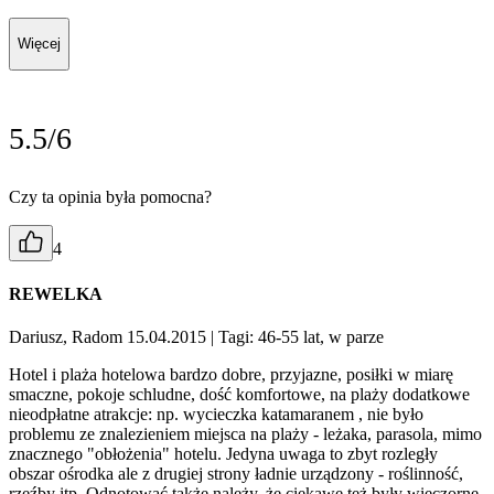
Więcej
5.5/6
Czy ta opinia była pomocna?
4
REWELKA
Dariusz, Radom 15.04.2015
| Tagi: 46-55 lat, w parze
Hotel i plaża hotelowa bardzo dobre, przyjazne, posiłki w miarę
smaczne, pokoje schludne, dość komfortowe, na plaży dodatkowe
nieodpłatne atrakcje: np. wycieczka katamaranem , nie było
problemu ze znalezieniem miejsca na plaży - leżaka, parasola, mimo
znacznego "obłożenia" hotelu. Jedyna uwaga to zbyt rozległy
obszar ośrodka ale z drugiej strony ładnie urządzony - roślinność,
rzeźby itp. Odnotować także należy, że ciekawe też były wieczorne