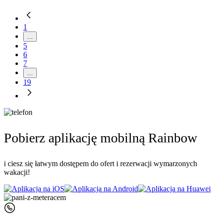
1
...
5
6
7
...
19
Pobierz aplikację mobilną Rainbow
i ciesz się łatwym dostępem do ofert i rezerwacji wymarzonych
wakacji!