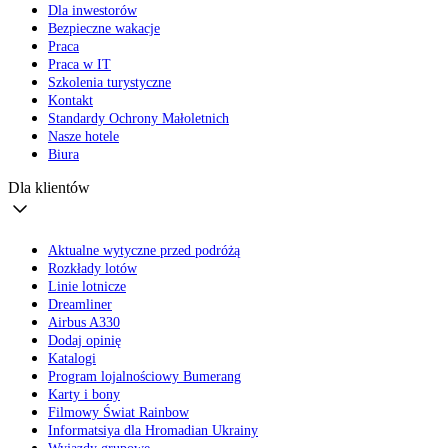
Dla inwestorów
Bezpieczne wakacje
Praca
Praca w IT
Szkolenia turystyczne
Kontakt
Standardy Ochrony Małoletnich
Nasze hotele
Biura
Dla klientów
Aktualne wytyczne przed podróżą
Rozkłady lotów
Linie lotnicze
Dreamliner
Airbus A330
Dodaj opinię
Katalogi
Program lojalnościowy Bumerang
Karty i bony
Filmowy Świat Rainbow
Informatsiya dla Hromadian Ukrainy