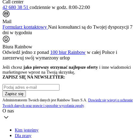
Call center
42 680 38 51
codziennie
w godz. 8:00-22:00
Mail
Formularz kontaktowy
Nasi konsultanci są do Twojej dyspozycji 7
dni w tygodniu
Biura Rainbow
Odwiedź jedno z ponad
100 biur Rainbow
w całej Polsce i
zarezerwuj swój
wymarzony urlop
Jeśli chcesz
jako pierwszy otrzymać najlepsze oferty
i inne wiadomości
marketingowe wprost na Twoją skrzynkę,
ZAPISZ SIĘ NA NEWSLETTER:
Zapisz się
Administratorem Twoich danych jest Rainbow Tours S.A.
Dowiedz się więcej o ochronie
Twoich danych oraz prawie i sposobie wycofania zgody
.
O nas
Kim jesteśmy
Dla prasy