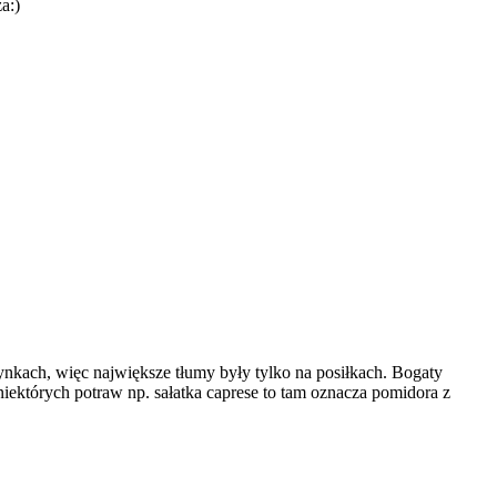
a:)
ynkach, więc największe tłumy były tylko na posiłkach. Bogaty
ektórych potraw np. sałatka caprese to tam oznacza pomidora z