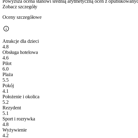
Powyższa ocena stanowi średnią arytmetyczną ocen z opublikowanych
Zobacz szczegóły
Oceny szczegółowe
Atrakcje dla dzieci
4.8
Obsługa hotelowa
4.6
Pilot
6.0
Plaża
5.5
Pokój
4.1
Położenie i okolica
5.2
Rezydent
5.1
Sport i rozrywka
4.8
Wyżywienie
4.2