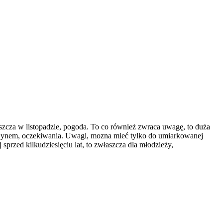
aszcza w listopadzie, pogoda. To co również zwraca uwagę, to duża
 z Synem, oczekiwania. Uwagi, mozna mieć tylko do umiarkowanej
przed kilkudziesięciu lat, to zwłaszcza dla młodzieży,