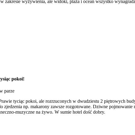
 zakresie wyżywienia, ale widoki, plaża i ocean wszystko wynagradz
ysiąc pokoi!
 w parze
 Prawie tyciąc pokoi, ale rozrzuconych w dwudziestu 2 piętrowych bud
e do zjedzenia np. makarony zawsze rozgotowane. Dziwne pojmowanie ni
taneczno-muzyczne na żywo. W sumie hotel dość dobry.