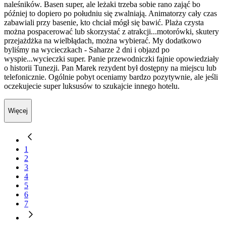
naleśników. Basen super, ale leżaki trzeba sobie rano zająć bo
później to dopiero po południu się zwalniają. Animatorzy cały czas
zabawiali przy basenie, kto chciał mógł się bawić. Plaża czysta
można pospacerować lub skorzystać z atrakcji...motorówki, skutery
przejażdżka na wielbłądach, można wybierać. My dodatkowo
byliśmy na wycieczkach - Saharze 2 dni i objazd po
wyspie...wycieczki super. Panie przewodniczki fajnie opowiedziały
o historii Tunezji. Pan Marek rezydent był dostępny na miejscu lub
telefonicznie. Ogólnie pobyt oceniamy bardzo pozytywnie, ale jeśli
oczekujecie super luksusów to szukajcie innego hotelu.
Więcej
1
2
3
4
5
6
7