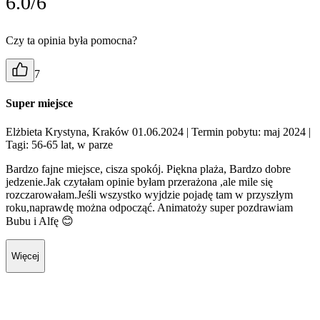
6.0/6
Czy ta opinia była pomocna?
7
Super miejsce
Elżbieta Krystyna, Kraków 01.06.2024
| Termin pobytu: maj 2024
|
Tagi: 56-65 lat, w parze
Bardzo fajne miejsce, cisza spokój. Piękna plaża, Bardzo dobre
jedzenie.Jak czytałam opinie byłam przerażona ,ale mile się
rozczarowałam.Jeśli wszystko wyjdzie pojadę tam w przyszłym
roku,naprawdę można odpocząć. Animatoży super pozdrawiam
Bubu i Alfę 😊
Więcej