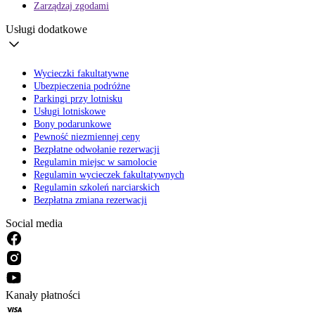
Zarządzaj zgodami
Usługi dodatkowe
Wycieczki fakultatywne
Ubezpieczenia podróżne
Parkingi przy lotnisku
Usługi lotniskowe
Bony podarunkowe
Pewność niezmiennej ceny
Bezpłatne odwołanie rezerwacji
Regulamin miejsc w samolocie
Regulamin wycieczek fakultatywnych
Regulamin szkoleń narciarskich
Bezpłatna zmiana rezerwacji
Social media
Kanały płatności