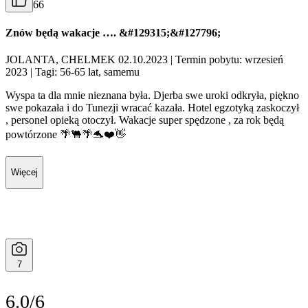
66
Znów będą wakacje …. &#129315;&#127796;
JOLANTA, CHELMEK 02.10.2023
| Termin pobytu: wrzesień
2023
| Tagi: 56-65 lat, samemu
Wyspa ta dla mnie nieznana była. Djerba swe uroki odkryła, piękno
swe pokazała i do Tunezji wracać kazała. Hotel egzotyką zaskoczył
, personel opieką otoczył. Wakacje super spędzone , za rok będą
powtórzone 🌴🐫🌴🐬❤️👋
Więcej
7
6.0/6