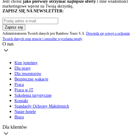
Jeśli chcesz
jako pierwszy otrzymać najlepsze oferty
i inne wiadomości
marketingowe wprost na Twoją skrzynkę,
ZAPISZ SIĘ NA NEWSLETTER:
Zapisz się
Administratorem Twoich danych jest Rainbow Tours S.A.
Dowiedz się więcej o ochronie
Twoich danych oraz prawie i sposobie wycofania zgody
.
O nas
Kim jesteśmy
Dla prasy
Dla inwestorów
Bezpieczne wakacje
Praca
Praca w IT
Szkolenia turystyczne
Kontakt
Standardy Ochrony Małoletnich
Nasze hotele
Biura
Dla klientów