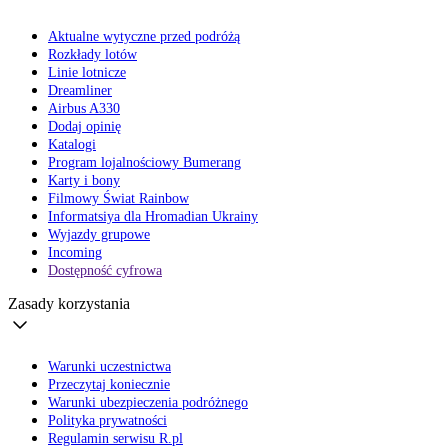
Aktualne wytyczne przed podróżą
Rozkłady lotów
Linie lotnicze
Dreamliner
Airbus A330
Dodaj opinię
Katalogi
Program lojalnościowy Bumerang
Karty i bony
Filmowy Świat Rainbow
Informatsiya dla Hromadian Ukrainy
Wyjazdy grupowe
Incoming
Dostępność cyfrowa
Zasady korzystania
Warunki uczestnictwa
Przeczytaj koniecznie
Warunki ubezpieczenia podróżnego
Polityka prywatności
Regulamin serwisu R.pl