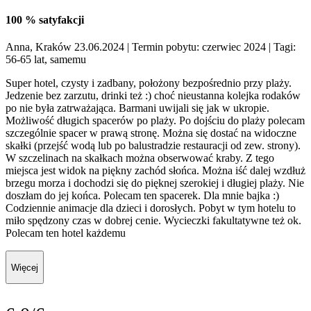
100 % satyfakcji
Anna, Kraków 23.06.2024
| Termin pobytu: czerwiec 2024
| Tagi:
56-65 lat, samemu
Super hotel, czysty i zadbany, położony bezpośrednio przy plaży.
Jedzenie bez zarzutu, drinki też :) choć nieustanna kolejka rodaków
po nie była zatrważająca. Barmani uwijali się jak w ukropie.
Możliwość długich spacerów po plaży. Po dojściu do plaży polecam
szczególnie spacer w prawą stronę. Można się dostać na widoczne
skałki (przejść wodą lub po balustradzie restauracji od zew. strony).
W szczelinach na skałkach można obserwować kraby. Z tego
miejsca jest widok na piękny zachód słońca. Można iść dalej wzdłuż
brzegu morza i dochodzi się do pięknej szerokiej i długiej plaży. Nie
doszłam do jej końca. Polecam ten spacerek. Dla mnie bajka :)
Codziennie animacje dla dzieci i dorosłych. Pobyt w tym hotelu to
miło spędzony czas w dobrej cenie. Wycieczki fakultatywne też ok.
Polecam ten hotel każdemu
Więcej