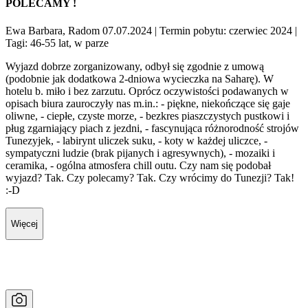
POLECAMY !
Ewa Barbara, Radom 07.07.2024
| Termin pobytu: czerwiec 2024
|
Tagi: 46-55 lat, w parze
Wyjazd dobrze zorganizowany, odbył się zgodnie z umową
(podobnie jak dodatkowa 2-dniowa wycieczka na Saharę). W
hotelu b. miło i bez zarzutu. Oprócz oczywistości podawanych w
opisach biura zauroczyły nas m.in.: - piękne, niekończące się gaje
oliwne, - ciepłe, czyste morze, - bezkres piaszczystych pustkowi i
pług zgarniający piach z jezdni, - fascynująca różnorodność strojów
Tunezyjek, - labirynt uliczek suku, - koty w każdej uliczce, -
sympatyczni ludzie (brak pijanych i agresywnych), - mozaiki i
ceramika, - ogólna atmosfera chill outu. Czy nam się podobał
wyjazd? Tak. Czy polecamy? Tak. Czy wrócimy do Tunezji? Tak!
:-D
Więcej