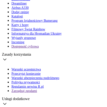
Dreamliner
Airbus A330
Dodaj opinię
Katalogi
Program lojalnościowy Bumerang
Karty i bony
Filmowy Świat Rainbow
Informatsiya dla Hromadian Ukrainy
Wyjazdy grupowe
Incoming
Dostępność cyfrowa
Zasady korzystania
Warunki uczestnictwa
Przeczytaj koniecznie
Warunki ubezpieczenia podróżnego
Polityka prywatności
Regulamin serwisu R.pl
Zarządzaj zgodami
Usługi dodatkowe