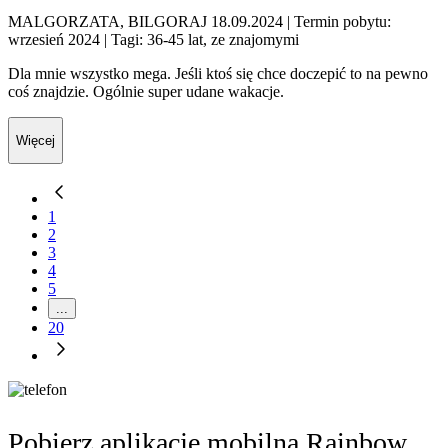
MALGORZATA, BILGORAJ 18.09.2024
| Termin pobytu:
wrzesień 2024
| Tagi: 36-45 lat, ze znajomymi
Dla mnie wszystko mega. Jeśli ktoś się chce doczepić to na pewno
coś znajdzie. Ogólnie super udane wakacje.
Więcej
1
2
3
4
5
...
20
Pobierz aplikację mobilną Rainbow