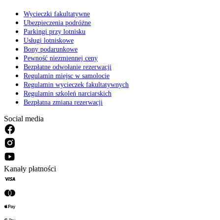
Wycieczki fakultatywne
Ubezpieczenia podróżne
Parkingi przy lotnisku
Usługi lotniskowe
Bony podarunkowe
Pewność niezmiennej ceny
Bezpłatne odwołanie rezerwacji
Regulamin miejsc w samolocie
Regulamin wycieczek fakultatywnych
Regulamin szkoleń narciarskich
Bezpłatna zmiana rezerwacji
Social media
Kanały płatności