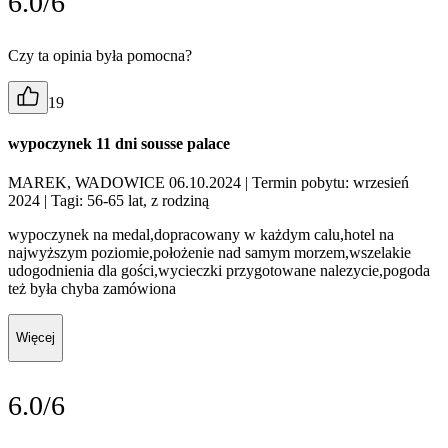
6.0/6
Czy ta opinia była pomocna?
19
wypoczynek 11 dni sousse palace
MAREK, WADOWICE 06.10.2024
| Termin pobytu: wrzesień
2024
| Tagi: 56-65 lat, z rodziną
wypoczynek na medal,dopracowany w każdym calu,hotel na
najwyższym poziomie,położenie nad samym morzem,wszelakie
udogodnienia dla gości,wycieczki przygotowane nalezycie,pogoda
też była chyba zamówiona
Więcej
6.0/6