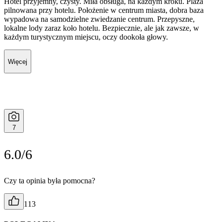
Hotel przyjemny, czysty. Miła obsługa, na każdym kroku. Plaża
pilnowana przy hotelu. Położenie w centrum miasta, dobra baza
wypadowa na samodzielne zwiedzanie centrum. Przepyszne,
lokalne lody zaraz koło hotelu. Bezpiecznie, ale jak zawsze, w
każdym turystycznym miejscu, oczy dookoła głowy.
Więcej
7
6.0/6
Czy ta opinia była pomocna?
113