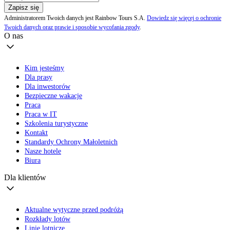
Zapisz się
Administratorem Twoich danych jest Rainbow Tours S.A.
Dowiedz się więcej o ochronie
Twoich danych oraz prawie i sposobie wycofania zgody
.
O nas
Kim jesteśmy
Dla prasy
Dla inwestorów
Bezpieczne wakacje
Praca
Praca w IT
Szkolenia turystyczne
Kontakt
Standardy Ochrony Małoletnich
Nasze hotele
Biura
Dla klientów
Aktualne wytyczne przed podróżą
Rozkłady lotów
Linie lotnicze