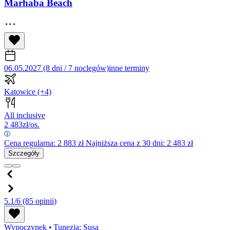
Marhaba Beach
06.05.2027 (8 dni / 7 noclegów)
inne terminy
Katowice
(+4)
All inclusive
2 483
zł/os.
Cena regularna:
2 883
zł
Najniższa cena z 30 dni: 2 483 zł
Szczegóły
5.1/6
(85 opinii)
Wypoczynek
•
Tunezja: Susa