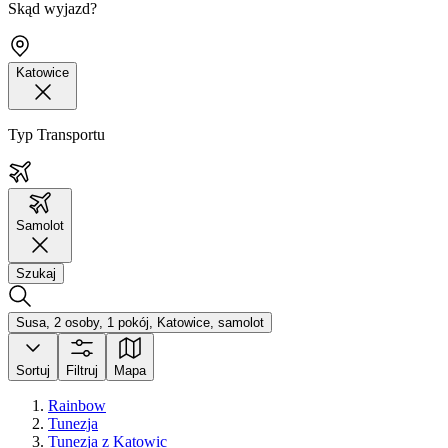
Skąd wyjazd?
Katowice
Typ Transportu
Samolot
Szukaj
Susa, 2 osoby, 1 pokój, Katowice, samolot
Sortuj
Filtruj
Mapa
Rainbow
Tunezja
Tunezja z Katowic