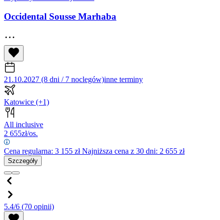
Occidental Sousse Marhaba
21.10.2027 (8 dni / 7 noclegów)
inne terminy
Katowice
(+1)
All inclusive
2 655
zł/os.
Cena regularna:
3 155
zł
Najniższa cena z 30 dni: 2 655 zł
Szczegóły
5.4/6
(70 opinii)