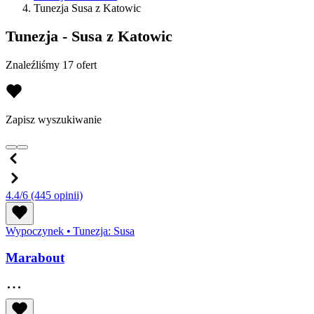
Tunezja Susa z Katowic
Tunezja - Susa z Katowic
Znaleźliśmy 17 ofert
Zapisz wyszukiwanie
4.4/6
(445 opinii)
Wypoczynek
•
Tunezja: Susa
Marabout