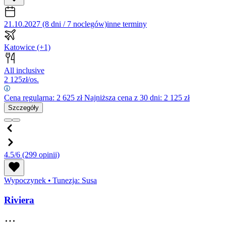
21.10.2027 (8 dni / 7 noclegów)
inne terminy
Katowice
(+1)
All inclusive
2 125
zł/os.
Cena regularna:
2 625
zł
Najniższa cena z 30 dni: 2 125 zł
Szczegóły
4.5/6
(299 opinii)
Wypoczynek
•
Tunezja: Susa
Riviera