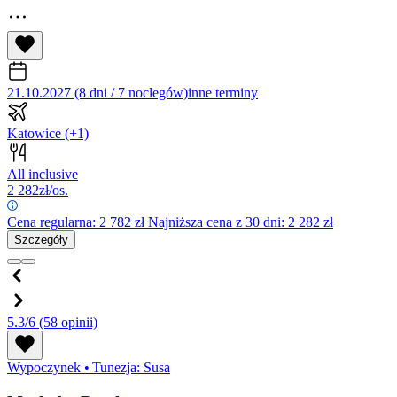
21.10.2027 (8 dni / 7 noclegów)
inne terminy
Katowice
(+1)
All inclusive
2 282
zł/os.
Cena regularna:
2 782
zł
Najniższa cena z 30 dni: 2 282 zł
Szczegóły
5.3/6
(58 opinii)
Wypoczynek
•
Tunezja: Susa