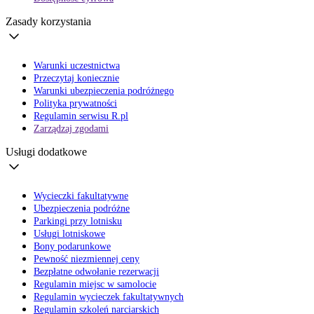
Zasady korzystania
Warunki uczestnictwa
Przeczytaj koniecznie
Warunki ubezpieczenia podróżnego
Polityka prywatności
Regulamin serwisu R.pl
Zarządzaj zgodami
Usługi dodatkowe
Wycieczki fakultatywne
Ubezpieczenia podróżne
Parkingi przy lotnisku
Usługi lotniskowe
Bony podarunkowe
Pewność niezmiennej ceny
Bezpłatne odwołanie rezerwacji
Regulamin miejsc w samolocie
Regulamin wycieczek fakultatywnych
Regulamin szkoleń narciarskich