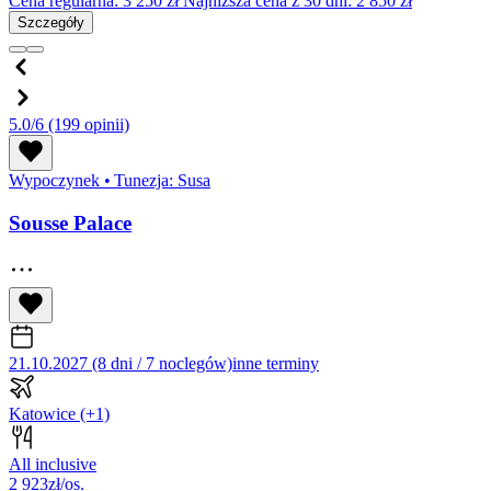
Cena regularna:
3 250
zł
Najniższa cena z 30 dni: 2 850 zł
Szczegóły
5.0/6
(199 opinii)
Wypoczynek
•
Tunezja: Susa
Sousse Palace
21.10.2027 (8 dni / 7 noclegów)
inne terminy
Katowice
(+1)
All inclusive
2 923
zł/os.