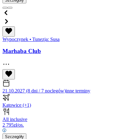
Szczegóły
Wypoczynek
•
Tunezja: Susa
Marhaba Club
21.10.2027 (8 dni / 7 noclegów)
inne terminy
Katowice
(+1)
All inclusive
2 795
zł/os.
Szczegóły