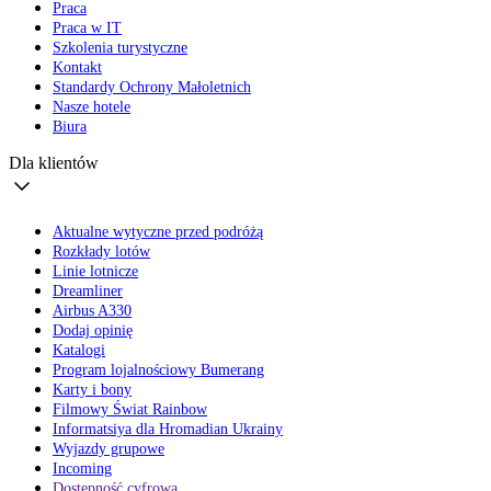
Praca
Praca w IT
Szkolenia turystyczne
Kontakt
Standardy Ochrony Małoletnich
Nasze hotele
Biura
Dla klientów
Aktualne wytyczne przed podróżą
Rozkłady lotów
Linie lotnicze
Dreamliner
Airbus A330
Dodaj opinię
Katalogi
Program lojalnościowy Bumerang
Karty i bony
Filmowy Świat Rainbow
Informatsiya dla Hromadian Ukrainy
Wyjazdy grupowe
Incoming
Dostępność cyfrowa