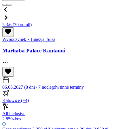
5.3/6
(39 opinii)
Wypoczynek
•
Tunezja: Susa
Marhaba Palace Kantaoui
06.05.2027 (8 dni / 7 noclegów)
inne terminy
Katowice
(+4)
All inclusive
2 850
zł/os.