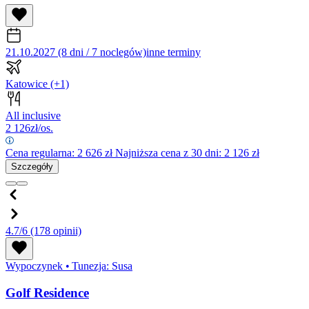
21.10.2027 (8 dni / 7 noclegów)
inne terminy
Katowice
(+1)
All inclusive
2 126
zł/os.
Cena regularna:
2 626
zł
Najniższa cena z 30 dni: 2 126 zł
Szczegóły
4.7/6
(178 opinii)
Wypoczynek
•
Tunezja: Susa
Golf Residence