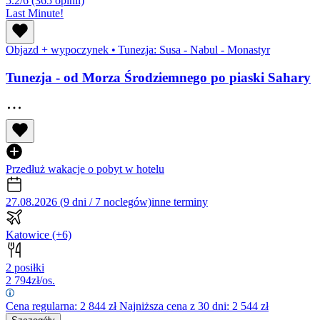
5.2/6
(365 opinii)
Last Minute!
Objazd + wypoczynek
•
Tunezja: Susa - Nabul - Monastyr
Tunezja - od Morza Środziemnego po piaski Sahary
Przedłuż wakacje o pobyt w hotelu
27.08.2026 (9 dni / 7 noclegów)
inne terminy
Katowice
(+6)
2 posiłki
2 794
zł/os.
Cena regularna:
2 844
zł
Najniższa cena z 30 dni: 2 544 zł