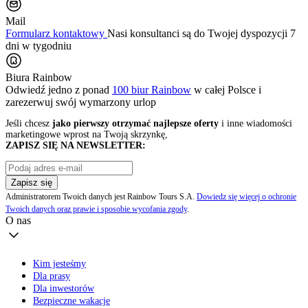
Mail
Formularz kontaktowy
Nasi konsultanci są do Twojej dyspozycji 7
dni w tygodniu
Biura Rainbow
Odwiedź jedno z ponad
100 biur Rainbow
w całej Polsce i
zarezerwuj swój
wymarzony urlop
Jeśli chcesz
jako pierwszy otrzymać najlepsze oferty
i inne wiadomości
marketingowe wprost na Twoją skrzynkę,
ZAPISZ SIĘ NA NEWSLETTER:
Zapisz się
Administratorem Twoich danych jest Rainbow Tours S.A.
Dowiedz się więcej o ochronie
Twoich danych oraz prawie i sposobie wycofania zgody
.
O nas
Kim jesteśmy
Dla prasy
Dla inwestorów
Bezpieczne wakacje