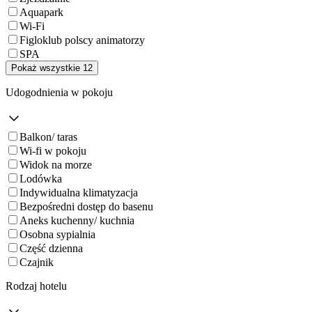
Aquapark
Wi-Fi
Figloklub polscy animatorzy
SPA
Pokaż wszystkie 12
Udogodnienia w pokoju
Balkon/ taras
Wi-fi w pokoju
Widok na morze
Lodówka
Indywidualna klimatyzacja
Bezpośredni dostęp do basenu
Aneks kuchenny/ kuchnia
Osobna sypialnia
Część dzienna
Czajnik
Rodzaj hotelu