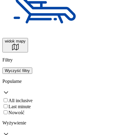
widok mapy
Filtry
Wyczyść filtry
Popularne
All inclusive
Last minute
Nowość
Wyżywienie