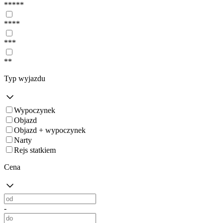
*****
****
***
**
Typ wyjazdu
Wypoczynek
Objazd
Objazd + wypoczynek
Narty
Rejs statkiem
Cena
-