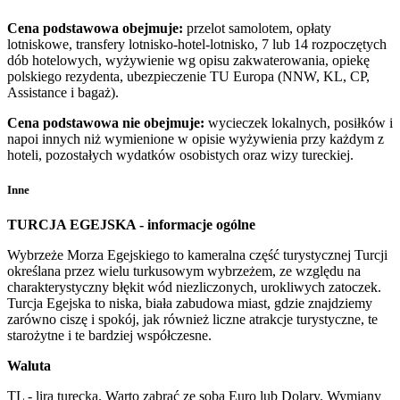
Cena podstawowa obejmuje:
przelot samolotem, opłaty
lotniskowe, transfery lotnisko-hotel-lotnisko, 7 lub 14 rozpoczętych
dób hotelowych, wyżywienie wg opisu zakwaterowania, opiekę
polskiego rezydenta, ubezpieczenie TU Europa (NNW, KL, CP,
Assistance i bagaż).
Cena podstawowa nie obejmuje:
wycieczek lokalnych, posiłków i
napoi innych niż wymienione w opisie wyżywienia przy każdym z
hoteli, pozostałych wydatków osobistych oraz wizy tureckiej.
Inne
TURCJA EGEJSKA - informacje ogólne
Wybrzeże Morza Egejskiego to kameralna część turystycznej Turcji
określana przez wielu turkusowym wybrzeżem, ze względu na
charakterystyczny błękit wód niezliczonych, urokliwych zatoczek.
Turcja Egejska to niska, biała zabudowa miast, gdzie znajdziemy
zarówno ciszę i spokój, jak również liczne atrakcje turystyczne, te
starożytne i te bardziej współczesne.
Waluta
TL - lira turecka. Warto zabrać ze sobą Euro lub Dolary. Wymiany