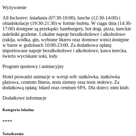
Wyżywienie
All Inclusive: śniadania (07:30-10:00), lunche (12:30-14:00) i
obiadokolacje (19:30-21:30) w formie bufetu. W ciągu dnia (14:30-
17:00) dostępne są przekąski: hamburgery, hot dogi, pizza, tureckie
naleśniki gozleme. Lokalne napoje bezalkoholowe i alkoholowe
(rakija, wódka, gin, wybrane likiero oraz domowe wino) dostępne
w barze w godzinach 10:00-23:00. Za dodatkowa opłatą:
importowane napoje bezalkoholowe i alkoholowe, kawa turecka,
świeżo wyciskane soki, lody.
Program sportowy i animacyjny
Hotel prowadzi animacje w wersji soft: siatkówka, siatkówka
plażowa, centrum fitness, tenis ziemny oraz tenis stołowy. Za
dodatkową opłatą: bilard oraz centrum SPA. Dla dzieci: mini klub.
Dodatkowe informacje
Kategoria lokalna
****
Świadczenia