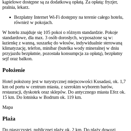
kąpielowe dostępne są za dodatkową opłatą. Za opłatą: fryzjer,
pralnia, lekarz.
Bezplatny Internet Wi-Fi dostępny na terenie całego hotelu,
również w pokojach.
W hotelu znajduje się 105 pokoi o różnym standardzie. Pokoje
standardowe, dla max. 3 osób dorosłych, wyposażone są w:
łazienkę z wanną, suszarkę do włosów, indywidualnie sterowaną
klimatyzację, telefon, minibar (butelka wody mineralnej w dniu
przyjazdu bezpłatnie, pozostała konsumpcja za opłatą), bezpłatny
sejf oraz balkon.
Położenie
Hotel położony jest w turystycznej miejscowości Kusadasi, ok. 1,7
km od portu w centrum miasta, z szerokim wyborem barów,
restauracji, dyskotek oraz sklepów. Do antycznego miasta Efez ok.
15 km. Do lotniska w Bodrum ok. 119 km.
Mapa
Plaża
Do piaszczystej, publicznej plaży ok. 2 km. Do plaży dowozi