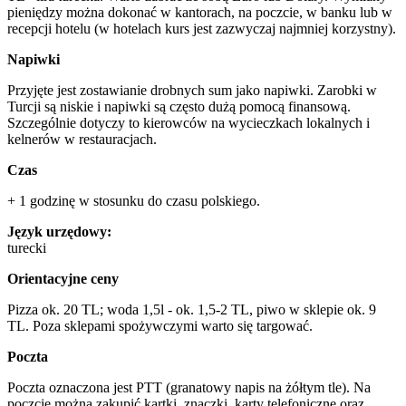
pieniędzy można dokonać w kantorach, na poczcie, w banku lub w
recepcji hotelu (w hotelach kurs jest zazwyczaj najmniej korzystny).
Napiwki
Przyjęte jest zostawianie drobnych sum jako napiwki. Zarobki w
Turcji są niskie i napiwki są często dużą pomocą finansową.
Szczególnie dotyczy to kierowców na wycieczkach lokalnych i
kelnerów w restauracjach.
Czas
+ 1 godzinę w stosunku do czasu polskiego.
Język urzędowy:
turecki
Orientacyjne ceny
Pizza ok. 20 TL; woda 1,5l - ok. 1,5-2 TL, piwo w sklepie ok. 9
TL. Poza sklepami spożywczymi warto się targować.
Poczta
Poczta oznaczona jest PTT (granatowy napis na żółtym tle). Na
poczcie można zakupić kartki, znaczki, karty telefoniczne oraz