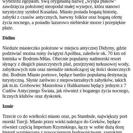
wybrzeżu egejskim. Swą oryginalną nazwę „wyspa ptaków”
zawdzięcza położonej nieopodal małej wysepce, która stanowi
turystyczny symbol Kusadasi. Miasto posiada bogatą historię,
zabytki z czasów antycznych, barwny folklor oraz bogatą ofertę
życia nocnego, a ponadto lazurowo niebieskie morze i przepiękne
plaże.
Didim
Nieduże miasteczko położone w miejscu antycznej Didymy, gdzie
podziwiać można ruiny świątyni Apollina, zaledwie ok. 70 km od
lotniska w Bodrum-Milas. Obecnie popularny nadmorski resort
słynący z długich piaszczystych plaż, przejrzystej turkusowej wody,
zabytkowych ruin oraz niemalże niekończącej się ilości słonecznych
dni. Bodrum Miasto portowe, będące bardzo popularną destynacją
turystyczną. Słynie zarówno z niepowtarzalnych zabytków, takich
jak m.in. Grobowiec Mauzolosa z Halikarnasu będący jednym z 7
Cudów Antycznego Świata, jak również z bogatego życia nocnego,
licznych klubów oraz dyskotek.
Izmir
Trzecie co do wielkości miasto oraz, po Stambule, największy port
morski Turcji. Miasto przez wieki należące do Greków, będące
również częścią Imperium Rzymskiego, łączy w sobie dużą dozę
historii wymieszaną z nowoczesnym budownictwem, szerokimi