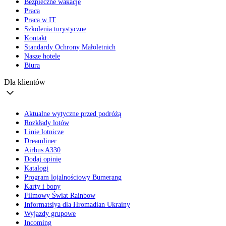
Bezpieczne wakacje
Praca
Praca w IT
Szkolenia turystyczne
Kontakt
Standardy Ochrony Małoletnich
Nasze hotele
Biura
Dla klientów
Aktualne wytyczne przed podróżą
Rozkłady lotów
Linie lotnicze
Dreamliner
Airbus A330
Dodaj opinię
Katalogi
Program lojalnościowy Bumerang
Karty i bony
Filmowy Świat Rainbow
Informatsiya dla Hromadian Ukrainy
Wyjazdy grupowe
Incoming