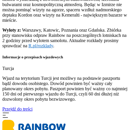
bulwarami oraz kosmopolityczną atmosferą. Będąc w Izmirze nie
można pominąć wizyty na agorze, spaceru wzdłuż nadmorskiego
deptaku Kordon oraz wizyty na Kemeralti - największym bazarze w
mieście.
Wyloty z:
Warszawy, Katowic, Poznania oraz Gdańska. Zbiórka
przy stanowisku odpraw Rainbow na poszczególnych lotniskach na
2 godziny przed wylotem samolotu. Aktualne rozkłady prosimy
sprawdzać na
R.pl/rozklady
.
Informacje o przepisach wjazdowych
Turcja
Wjazd na terytorium Turcji jest możliwy na podstawie paszportu
bądź dowodu osobistego. Dowód powinien być ważny cały
planowany okres pobytu. Paszport powinien być ważny co najmniej
150 dni od pierwszego wjazdu do Turcji, czyli 60 dni dłużej niż
dozwolony okres pobytu bezwizowego.
Przejdź do treści