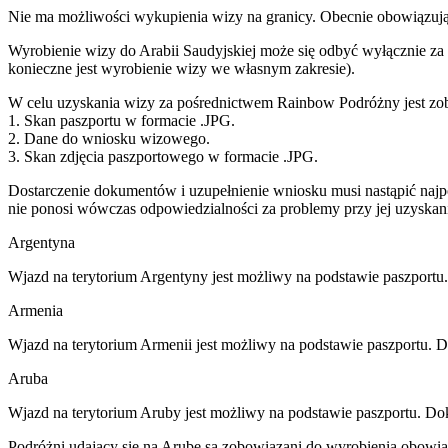
Nie ma możliwości wykupienia wizy na granicy. Obecnie obowiązując
Wyrobienie wizy do Arabii Saudyjskiej może się odbyć wyłącznie za
konieczne jest wyrobienie wizy we własnym zakresie).
W celu uzyskania wizy za pośrednictwem Rainbow Podróżny jest zob
1. Skan paszportu w formacie .JPG.
2. Dane do wniosku wizowego.
3. Skan zdjęcia paszportowego w formacie .JPG.
Dostarczenie dokumentów i uzupełnienie wniosku musi nastąpić naj
nie ponosi wówczas odpowiedzialności za problemy przy jej uzyskani
Argentyna
Wjazd na terytorium Argentyny jest możliwy na podstawie paszport
Armenia
Wjazd na terytorium Armenii jest możliwy na podstawie paszportu. 
Aruba
Wjazd na terytorium Aruby jest możliwy na podstawie paszportu. Do
Podróżni udający się na Arubę są zobowiązani do wyrobienia obowi