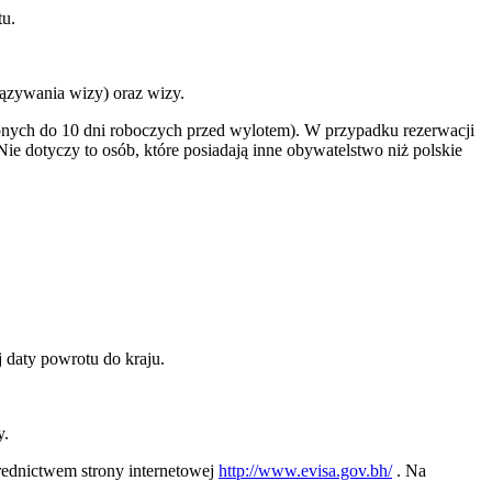
tu.
ązywania wizy) oraz wizy.
onych do 10 dni roboczych przed wylotem). W przypadku rezerwacji
e dotyczy to osób, które posiadają inne obywatelstwo niż polskie
daty powrotu do kraju.
y.
średnictwem strony internetowej
http://www.evisa.gov.bh/
. Na