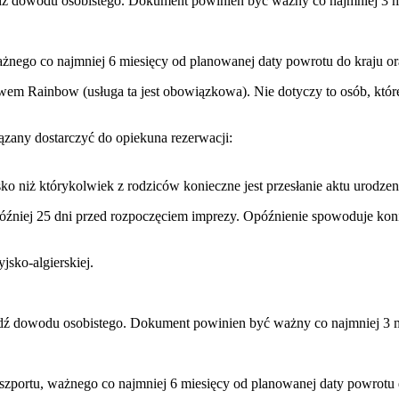
ądź dowodu osobistego. Dokument powinien być ważny co najmniej 3 m
ażnego co najmniej 6 miesięcy od planowanej daty powrotu do kraju or
wem Rainbow (usługa ta jest obowiązkowa). Nie dotyczy to osób, które
any dostarczyć do opiekuna rezerwacji:
o niż którykolwiek z rodziców konieczne jest przesłanie aktu urodzen
później 25 dni przed rozpoczęciem imprezy. Opóźnienie spowoduje ko
jsko-algierskiej.
ądź dowodu osobistego. Dokument powinien być ważny co najmniej 3 m
aszportu, ważnego co najmniej 6 miesięcy od planowanej daty powrotu 