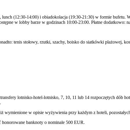
), lunch (12:30-14:00) i obiadokolacja (19:30-21:30) w formie bufetu. 
dostępne w lobby barze w godzinach 10:00-23:00. Płatne dodatkowo: n
nadto: tenis stołowy, rzutki, szachy, boisko do siatkówki plażowej, kos
transfery lotnisko-hotel-lotnisko, 7, 10, 11 lub 14 rozpoczętych dób
.
niż wymienione w opisie wyżywienia przy każdym z hoteli, pozostałyc
być honorowane banknoty o nominale 500 EUR.