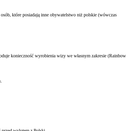
osób, które posiadają inne obywatelstwo niż polskie (wówczas
owoduje konieczność wyrobienia wizy we własnym zakresie (Rainbow
.
ć przed wylotem z Polski.