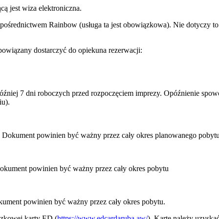
ą jest wiza elektroniczna.
 pośrednictwem Rainbow (usługa ta jest obowiązkowa). Nie dotyczy to 
owiązany dostarczyć do opiekuna rezerwacji:
później 7 dni roboczych przed rozpoczęciem imprezy. Opóźnienie sp
u).
u. Dokument powinien być ważny przez cały okres planowanego pobytu
Dokument powinien być ważny przez cały okres pobytu
kument powinien być ważny przez cały okres pobytu.
ązkowej karty ED (
https://www.edcardaruba.aw/
). Kartę należy uzyska