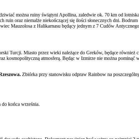
ziwiać można ruiny świątyni Apollina, zaledwie ok. 70 km od lotnisk
ch ruin oraz niemalże niekończącej się ilości słonecznych dni. Bodrum
bowiec Mauzolosa z Halikarnasu będący jednym z 7 Cudów Antycznego 
orski Turcji. Miasto przez wieki należące do Greków, będące również 
 kosmopolityczną atmosferą. Będąc w Izmirze nie można pominąć wi
 Rzeszowa.
Zbiórka przy stanowisku odpraw Rainbow na poszczególnyc
 do końca września.