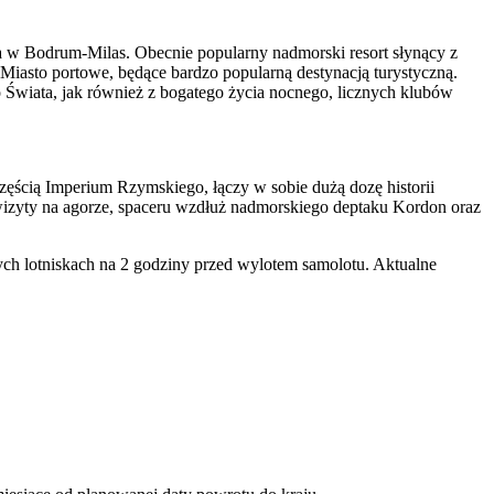
a w Bodrum-Milas. Obecnie popularny nadmorski resort słynący z
 Miasto portowe, będące bardzo popularną destynacją turystyczną.
Świata, jak również z bogatego życia nocnego, licznych klubów
częścią Imperium Rzymskiego, łączy w sobie dużą dozę historii
zyty na agorze, spaceru wzdłuż nadmorskiego deptaku Kordon oraz
h lotniskach na 2 godziny przed wylotem samolotu. Aktualne