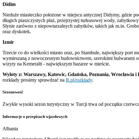
Didim
Nieduże miasteczko położone w miejscu antycznej Didymy, gdzie pod
długich piaszczystych plaż, przejrzystej turkusowej wody, zabytkowy
Słynie zarówno z niepowtarzalnych zabytków, takich jak m.in. Gro
oraz dyskotek.
Izmir
Trzecie co do wielkości miasto oraz, po Stambule, największy port m
wymieszaną z nowoczesnym budownictwem, szerokimi bulwarami oraz
wizyty na Kemeralti - największym bazarze w mieście.
Wyloty z: Warszawy, Katowic, Gdańska, Poznania, Wrocławia i
rozkłady prosimy sprawdzać na
R.pl/rozklady
.
Sezonowość
Zwykle wysoki sezon turystyczny w Turcji trwa od początku czerwca
Informacje o przepisach wjazdowych
Albania