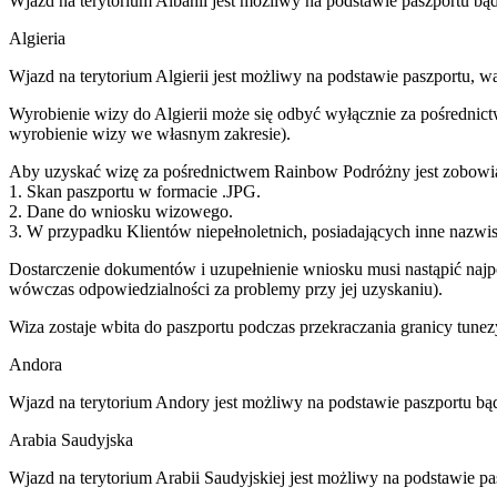
Wjazd na terytorium Albanii jest możliwy na podstawie paszportu b
Algieria
Wjazd na terytorium Algierii jest możliwy na podstawie paszportu, w
Wyrobienie wizy do Algierii może się odbyć wyłącznie za pośrednict
wyrobienie wizy we własnym zakresie).
Aby uzyskać wizę za pośrednictwem Rainbow Podróżny jest zobowiąz
1. Skan paszportu w formacie .JPG.
2. Dane do wniosku wizowego.
3. W przypadku Klientów niepełnoletnich, posiadających inne nazwisk
Dostarczenie dokumentów i uzupełnienie wniosku musi nastąpić naj
wówczas odpowiedzialności za problemy przy jej uzyskaniu).
Wiza zostaje wbita do paszportu podczas przekraczania granicy tunezy
Andora
Wjazd na terytorium Andory jest możliwy na podstawie paszportu b
Arabia Saudyjska
Wjazd na terytorium Arabii Saudyjskiej jest możliwy na podstawie p