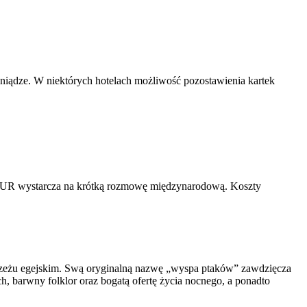
ieniądze. W niektórych hotelach możliwość pozostawienia kartek
 5 EUR wystarcza na krótką rozmowę międzynarodową. Koszty
.
rzeżu egejskim. Swą oryginalną nazwę „wyspa ptaków” zawdzięcza
h, barwny folklor oraz bogatą ofertę życia nocnego, a ponadto