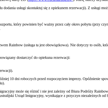
 dodania usługi skontaktuj się z opiekunem rezerwacji). Z usługi moż
paszportu, który powinien być ważny przez cały okres pobytu (przy cz
.
twem Rainbow (usługa ta jest obowiązkowa). Nie dotyczy to osób, któr
owiązany dostarczyć do opiekuna rezerwacji:
erwacji).
później 10 dni roboczych przed rozpoczęciem imprezy. Opóźnienie s
u).
gracyjny może się różnić i nie jest zależny od Biura Podróży Rainbo
ralijski Urząd Imigracyjny, wynikające z przyczyn niezależnych od b