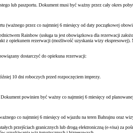
istego lub paszportu. Dokument musi być ważny przez cały okres poby
rtu (ważnego przez co najmniej 6 miesięcy od daty początkowej obowi
ednictwem Rainbow (usługa ta jest obowiązkowa dla rezerwacji założ
kt z opiekunem rezerwacji (możliwość uzyskania wizy ekspresowej). Ni
owiązany dostarczyć do opiekuna rezerwacji:
óźniej 10 dni roboczych przed rozpoczęciem imprezy.
 Dokument powinien być ważny co najmniej 6 miesięcy od planowanej 
ważnego co najmniej 6 miesięcy od wjazdu na teren Bahrajnu oraz wiz
łych przejściach granicznych lub drogą elektroniczną (e-visa) za po
ków uzyskiwania wiz turystycznych i biznesowych.