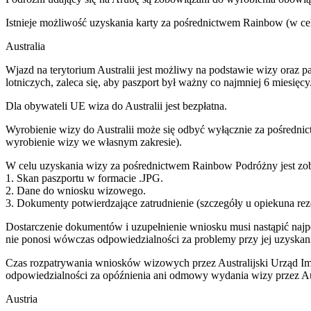
Istnieje możliwość uzyskania karty za pośrednictwem Rainbow (w celu
Australia
Wjazd na terytorium Australii jest możliwy na podstawie wizy oraz 
lotniczych, zaleca się, aby paszport był ważny co najmniej 6 miesięcy
Dla obywateli UE wiza do Australii jest bezpłatna.
Wyrobienie wizy do Australii może się odbyć wyłącznie za pośrednic
wyrobienie wizy we własnym zakresie).
W celu uzyskania wizy za pośrednictwem Rainbow Podróżny jest zob
1. Skan paszportu w formacie .JPG.
2. Dane do wniosku wizowego.
3. Dokumenty potwierdzające zatrudnienie (szczegóły u opiekuna rez
Dostarczenie dokumentów i uzupełnienie wniosku musi nastąpić naj
nie ponosi wówczas odpowiedzialności za problemy przy jej uzyskani
Czas rozpatrywania wniosków wizowych przez Australijski Urząd Imi
odpowiedzialności za opóźnienia ani odmowy wydania wizy przez Aust
Austria