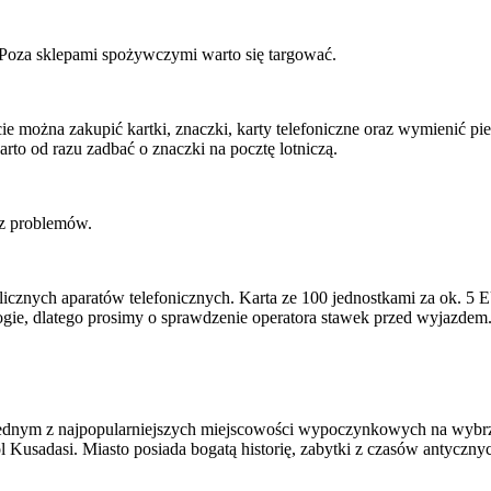
. Poza sklepami spożywczymi warto się targować.
ie można zakupić kartki, znaczki, karty telefoniczne oraz wymienić p
to od razu zadbać o znaczki na pocztę lotniczą.
ez problemów.
blicznych aparatów telefonicznych. Karta ze 100 jednostkami za ok.
gie, dlatego prosimy o sprawdzenie operatora stawek przed wyjazdem
t jednym z najpopularniejszych miejscowości wypoczynkowych na wyb
 Kusadasi. Miasto posiada bogatą historię, zabytki z czasów antycznyc