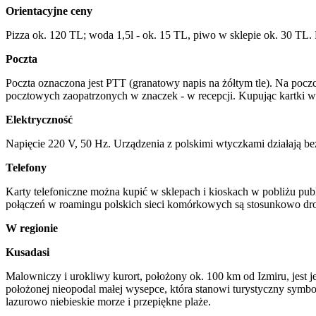
Orientacyjne ceny
Pizza ok. 120 TL; woda 1,5l - ok. 15 TL, piwo w sklepie ok. 30 TL
Poczta
Poczta oznaczona jest PTT (granatowy napis na żółtym tle). Na poczc
pocztowych zaopatrzonych w znaczek - w recepcji. Kupując kartki war
Elektryczność
Napięcie 220 V, 50 Hz. Urządzenia z polskimi wtyczkami działają b
Telefony
Karty telefoniczne można kupić w sklepach i kioskach w pobliżu pu
połączeń w roamingu polskich sieci komórkowych są stosunkowo dro
W regionie
Kusadasi
Malowniczy i urokliwy kurort, położony ok. 100 km od Izmiru, jes
położonej nieopodal małej wysepce, która stanowi turystyczny symbol
lazurowo niebieskie morze i przepiękne plaże.