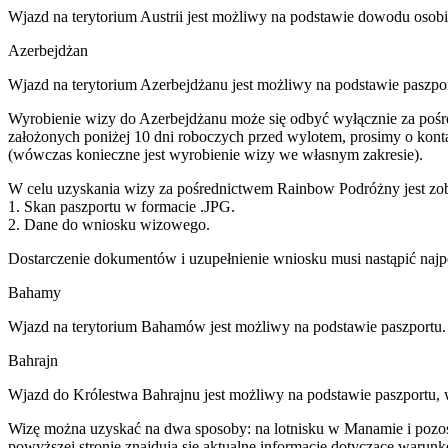
Wjazd na terytorium Austrii jest możliwy na podstawie dowodu osob
Azerbejdżan
Wjazd na terytorium Azerbejdżanu jest możliwy na podstawie paszpo
Wyrobienie wizy do Azerbejdżanu może się odbyć wyłącznie za pośr
założonych poniżej 10 dni roboczych przed wylotem, prosimy o konta
(wówczas konieczne jest wyrobienie wizy we własnym zakresie).
W celu uzyskania wizy za pośrednictwem Rainbow Podróżny jest zob
1. Skan paszportu w formacie .JPG.
2. Dane do wniosku wizowego.
Dostarczenie dokumentów i uzupełnienie wniosku musi nastąpić najp
Bahamy
Wjazd na terytorium Bahamów jest możliwy na podstawie paszportu.
Bahrajn
Wjazd do Królestwa Bahrajnu jest możliwy na podstawie paszportu, 
Wizę można uzyskać na dwa sposoby: na lotnisku w Manamie i pozosta
powyższej stronie znajdują się aktualne informacje dotyczące warun