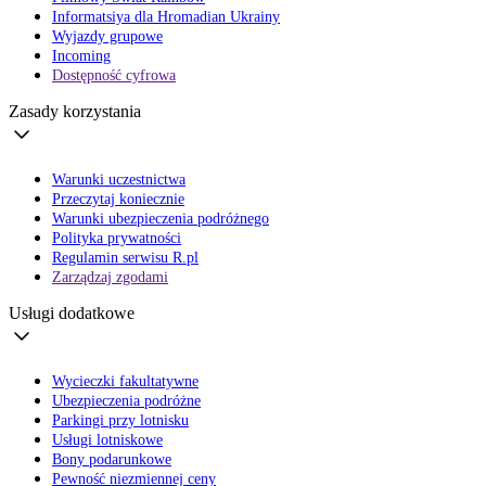
Informatsiya dla Hromadian Ukrainy
Wyjazdy grupowe
Incoming
Dostępność cyfrowa
Zasady korzystania
Warunki uczestnictwa
Przeczytaj koniecznie
Warunki ubezpieczenia podróżnego
Polityka prywatności
Regulamin serwisu R.pl
Zarządzaj zgodami
Usługi dodatkowe
Wycieczki fakultatywne
Ubezpieczenia podróżne
Parkingi przy lotnisku
Usługi lotniskowe
Bony podarunkowe
Pewność niezmiennej ceny