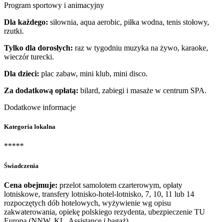
Program sportowy i animacyjny
Dla każdego:
siłownia, aqua aerobic, piłka wodna, tenis stołowy,
rzutki.
Tylko dla dorosłych:
raz w tygodniu muzyka na żywo, karaoke,
wieczór turecki.
Dla dzieci:
plac zabaw, mini klub, mini disco.
Za dodatkową opłatą:
bilard, zabiegi i masaże w centrum SPA.
Dodatkowe informacje
Kategoria lokalna
*****
Świadczenia
Cena obejmuje:
przelot samolotem czarterowym, opłaty
lotniskowe, transfery lotnisko-hotel-lotnisko, 7, 10, 11 lub 14
rozpoczętych dób hotelowych, wyżywienie wg opisu
zakwaterowania, opiekę polskiego rezydenta, ubezpieczenie TU
Europa (NNW, KL, Assistance i bagaż).