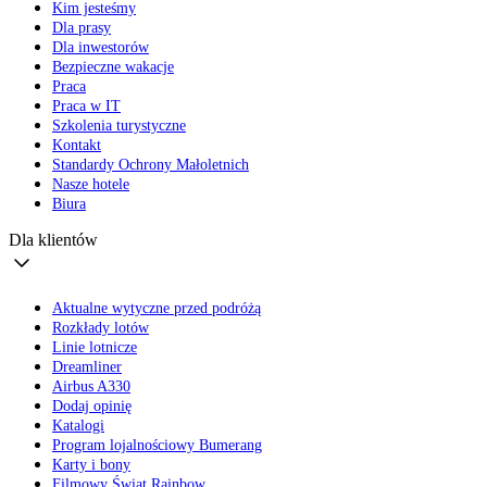
Kim jesteśmy
Dla prasy
Dla inwestorów
Bezpieczne wakacje
Praca
Praca w IT
Szkolenia turystyczne
Kontakt
Standardy Ochrony Małoletnich
Nasze hotele
Biura
Dla klientów
Aktualne wytyczne przed podróżą
Rozkłady lotów
Linie lotnicze
Dreamliner
Airbus A330
Dodaj opinię
Katalogi
Program lojalnościowy Bumerang
Karty i bony
Filmowy Świat Rainbow