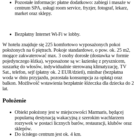
Pozostałe informacje: płatne dodatkowo: zabiegi i masaże w
centrum SPA, usługi room service, fryzjer, fotograf, lekarz,
market oraz sklepy.
Bezpłatny Internet Wi-Fi w lobby.
W hotelu znajduje się 225 komfortowo wyposażonych pokoi
położonych na 6 piętrach. Pokoje standardowe, o pow. ok. 25 m2,
mogące zakwaterować max. 3 osoby dorosłe (dostawka w formie
pojedynczego łóżka), wyposażone są w: łazienkę z prysznicem,
suszarkę do włosów, indywidualnie sterowaną klimatyzację, TV
Sat., telefon, sejf (płatny ok. 2 EUR/dzień), minibar (bezpłatna
woda w dniu przyjazdu, pozostała konsumpcja za opłatą) oraz
balkon. Możliwość wstawienia bezpłatnie łóżeczka dla dziecka do 2
lat.
Położenie
Obiekt położony jest w miejscowości Marmaris, będącej
popularną destynacją wakacyjną z szerokim wachlarzem
rozrywek w postaci licznych barów, restauracji, klubów oraz
sklepów.
Do ścisłego centrum jest ok. 4 km.