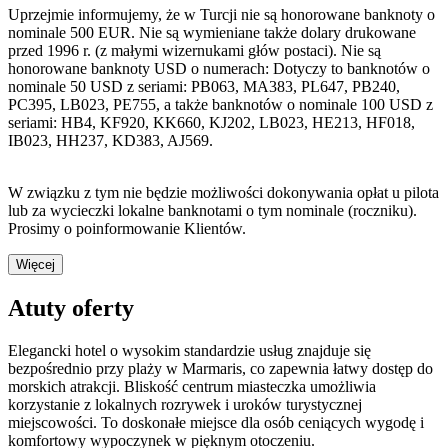
Uprzejmie informujemy, że w Turcji nie są honorowane banknoty o
nominale 500 EUR. Nie są wymieniane także dolary drukowane
przed 1996 r. (z małymi wizernukami głów postaci). Nie są
honorowane banknoty USD o numerach: Dotyczy to banknotów o
nominale 50 USD z seriami: PB063, MA383, PL647, PB240,
PC395, LB023, PE755, a także banknotów o nominale 100 USD z
seriami: HB4, KF920, KK660, KJ202, LB023, HE213, HF018,
IB023, HH237, KD383, AJ569.
W związku z tym nie będzie możliwości dokonywania opłat u pilota
lub za wycieczki lokalne banknotami o tym nominale (roczniku).
Prosimy o poinformowanie Klientów.
Więcej
Atuty oferty
Elegancki hotel o wysokim standardzie usług znajduje się
bezpośrednio przy plaży w Marmaris, co zapewnia łatwy dostęp do
morskich atrakcji. Bliskość centrum miasteczka umożliwia
korzystanie z lokalnych rozrywek i uroków turystycznej
miejscowości. To doskonałe miejsce dla osób ceniących wygodę i
komfortowy wypoczynek w pięknym otoczeniu.