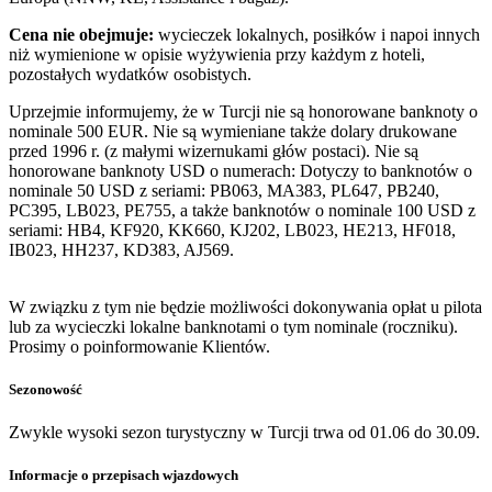
Cena nie obejmuje:
wycieczek lokalnych, posiłków i napoi innych
niż wymienione w opisie wyżywienia przy każdym z hoteli,
pozostałych wydatków osobistych.
Uprzejmie informujemy, że w Turcji nie są honorowane banknoty o
nominale 500 EUR. Nie są wymieniane także dolary drukowane
przed 1996 r. (z małymi wizernukami głów postaci). Nie są
honorowane banknoty USD o numerach: Dotyczy to banknotów o
nominale 50 USD z seriami: PB063, MA383, PL647, PB240,
PC395, LB023, PE755, a także banknotów o nominale 100 USD z
seriami: HB4, KF920, KK660, KJ202, LB023, HE213, HF018,
IB023, HH237, KD383, AJ569.
W związku z tym nie będzie możliwości dokonywania opłat u pilota
lub za wycieczki lokalne banknotami o tym nominale (roczniku).
Prosimy o poinformowanie Klientów.
Sezonowość
Zwykle wysoki sezon turystyczny w Turcji trwa od 01.06 do 30.09.
Informacje o przepisach wjazdowych