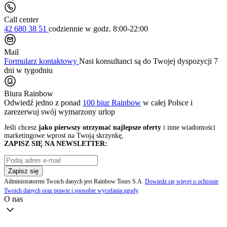
Call center
42 680 38 51
codziennie
w godz. 8:00-22:00
Mail
Formularz kontaktowy
Nasi konsultanci są do Twojej dyspozycji 7
dni w tygodniu
Biura Rainbow
Odwiedź jedno z ponad
100 biur Rainbow
w całej Polsce i
zarezerwuj swój
wymarzony urlop
Jeśli chcesz
jako pierwszy otrzymać najlepsze oferty
i inne wiadomości
marketingowe wprost na Twoją skrzynkę,
ZAPISZ SIĘ NA NEWSLETTER:
Zapisz się
Administratorem Twoich danych jest Rainbow Tours S.A.
Dowiedz się więcej o ochronie
Twoich danych oraz prawie i sposobie wycofania zgody
.
O nas