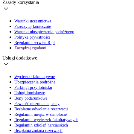
Zasady korzystania
Warunki uczestnictwa
Przeczytaj koniecznie
Warunki ubezpieczenia podróżnego
Polityka prywatności
Regulamin serwisu R.pl
Zarządzaj zgodami
Usługi dodatkowe
Wycieczki fakultatywne
Ubezpieczenia podróżne
Parkingi przy lotnisku
Usługi lotniskowe
Bony podarunkowe
Pewność niezmiennej ceny
Bezpłatne odwołanie rezerwacji
Regulamin miejsc w samolocie
Regulamin wycieczek fakultatywnych
Regulamin szkoleń narciarskich
Bezpłatna zmiana rezerwacji