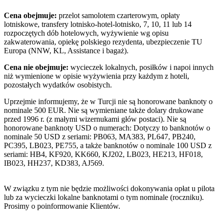
Cena obejmuje:
przelot samolotem czarterowym, opłaty
lotniskowe, transfery lotnisko-hotel-lotnisko, 7, 10, 11 lub 14
rozpoczętych dób hotelowych, wyżywienie wg opisu
zakwaterowania, opiekę polskiego rezydenta, ubezpieczenie TU
Europa (NNW, KL, Assistance i bagaż).
Cena nie obejmuje:
wycieczek lokalnych, posiłków i napoi innych
niż wymienione w opisie wyżywienia przy każdym z hoteli,
pozostałych wydatków osobistych.
Uprzejmie informujemy, że w Turcji nie są honorowane banknoty o
nominale 500 EUR. Nie są wymieniane także dolary drukowane
przed 1996 r. (z małymi wizernukami głów postaci). Nie są
honorowane banknoty USD o numerach: Dotyczy to banknotów o
nominale 50 USD z seriami: PB063, MA383, PL647, PB240,
PC395, LB023, PE755, a także banknotów o nominale 100 USD z
seriami: HB4, KF920, KK660, KJ202, LB023, HE213, HF018,
IB023, HH237, KD383, AJ569.
W związku z tym nie będzie możliwości dokonywania opłat u pilota
lub za wycieczki lokalne banknotami o tym nominale (roczniku).
Prosimy o poinformowanie Klientów.