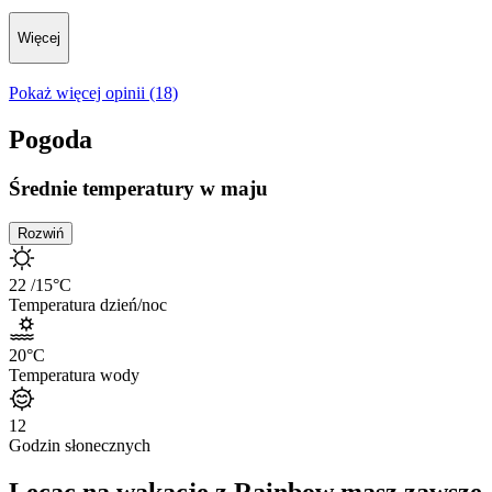
Więcej
Pokaż więcej opinii (18)
Pogoda
Średnie temperatury w maju
Rozwiń
22
/15
°C
Temperatura dzień/noc
20
°C
Temperatura wody
12
Godzin słonecznych
Lecąc na wakacje z Rainbow masz zawsze