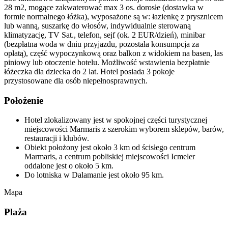
28 m2, mogące zakwaterować max 3 os. dorosłe (dostawka w
formie normalnego łóżka), wyposażone są w: łazienkę z prysznicem
lub wanną, suszarkę do włosów, indywidualnie sterowaną
klimatyzację, TV Sat., telefon, sejf (ok. 2 EUR/dzień), minibar
(bezpłatna woda w dniu przyjazdu, pozostała konsumpcja za
opłatą), część wypoczynkową oraz balkon z widokiem na basen, las
piniowy lub otoczenie hotelu. Możliwość wstawienia bezpłatnie
łóżeczka dla dziecka do 2 lat. Hotel posiada 3 pokoje
przystosowane dla osób niepełnosprawnych.
Położenie
Hotel zlokalizowany jest w spokojnej części turystycznej
miejscowości Marmaris z szerokim wyborem sklepów, barów,
restauracji i klubów.
Obiekt położony jest około 3 km od ścisłego centrum
Marmaris, a centrum pobliskiej miejscowości Icmeler
oddalone jest o około 5 km.
Do lotniska w Dalamanie jest około 95 km.
Mapa
Plaża