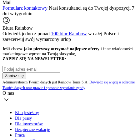
Mail
Formularz kontaktowy
Nasi konsultanci są do Twojej dyspozycji 7
dni w tygodniu
Biura Rainbow
Odwiedź jedno z ponad
100 biur Rainbow
w całej Polsce i
zarezerwuj swój
wymarzony urlop
Jeśli chcesz
jako pierwszy otrzymać najlepsze oferty
i inne wiadomości
marketingowe wprost na Twoją skrzynkę,
ZAPISZ SIĘ NA NEWSLETTER:
Zapisz się
Administratorem Twoich danych jest Rainbow Tours S.A.
Dowiedz się więcej o ochronie
Twoich danych oraz prawie i sposobie wycofania zgody
.
O nas
Kim jesteśmy
Dla prasy
Dla inwestorów
Bezpieczne wakacje
Praca