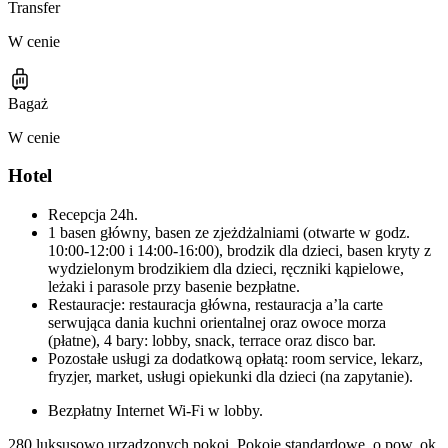
Transfer
W cenie
Bagaż
W cenie
Hotel
Recepcja 24h.
1 basen główny, basen ze zjeżdżalniami (otwarte w godz.
10:00-12:00 i 14:00-16:00), brodzik dla dzieci, basen kryty z
wydzielonym brodzikiem dla dzieci, ręczniki kąpielowe,
leżaki i parasole przy basenie bezpłatne.
Restauracje: restauracja główna, restauracja a’la carte
serwująca dania kuchni orientalnej oraz owoce morza
(płatne), 4 bary: lobby, snack, terrace oraz disco bar.
Pozostałe usługi za dodatkową opłatą: room service, lekarz,
fryzjer, market, usługi opiekunki dla dzieci (na zapytanie).
Bezpłatny Internet Wi-Fi w lobby.
280 luksusowo urządzonych pokoi. Pokoje standardowe, o pow. ok.