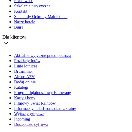
Praca w IT
Szkolenia turystyczne
Kontakt
Standardy Ochrony Małoletnich
Nasze hotele
Biura
Dla klientów
Aktualne wytyczne przed podróżą
Rozkłady lotów
Linie lotnicze
Dreamliner
Airbus A330
Dodaj opinię
Katalogi
Program lojalnościowy Bumerang
Karty i bony
Filmowy Świat Rainbow
Informatsiya dla Hromadian Ukrainy
Wyjazdy grupowe
Incoming
Dostępność cyfrowa