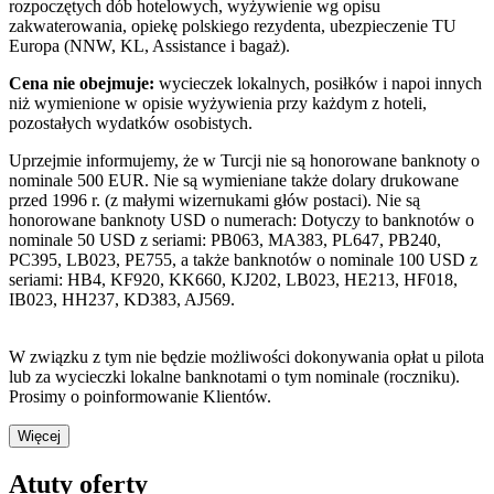
rozpoczętych dób hotelowych, wyżywienie wg opisu
zakwaterowania, opiekę polskiego rezydenta, ubezpieczenie TU
Europa (NNW, KL, Assistance i bagaż).
Cena nie obejmuje:
wycieczek lokalnych, posiłków i napoi innych
niż wymienione w opisie wyżywienia przy każdym z hoteli,
pozostałych wydatków osobistych.
Uprzejmie informujemy, że w Turcji nie są honorowane banknoty o
nominale 500 EUR. Nie są wymieniane także dolary drukowane
przed 1996 r. (z małymi wizernukami głów postaci). Nie są
honorowane banknoty USD o numerach: Dotyczy to banknotów o
nominale 50 USD z seriami: PB063, MA383, PL647, PB240,
PC395, LB023, PE755, a także banknotów o nominale 100 USD z
seriami: HB4, KF920, KK660, KJ202, LB023, HE213, HF018,
IB023, HH237, KD383, AJ569.
W związku z tym nie będzie możliwości dokonywania opłat u pilota
lub za wycieczki lokalne banknotami o tym nominale (roczniku).
Prosimy o poinformowanie Klientów.
Więcej
Atuty oferty