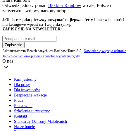
Biura Rainbow
Odwiedź jedno z ponad
100 biur Rainbow
w całej Polsce i
zarezerwuj swój
wymarzony urlop
Jeśli chcesz
jako pierwszy otrzymać najlepsze oferty
i inne wiadomości
marketingowe wprost na Twoją skrzynkę,
ZAPISZ SIĘ NA NEWSLETTER:
Zapisz się
Administratorem Twoich danych jest Rainbow Tours S.A.
Dowiedz się więcej o ochronie
Twoich danych oraz prawie i sposobie wycofania zgody
.
O nas
Kim jesteśmy
Dla prasy
Dla inwestorów
Bezpieczne wakacje
Praca
Praca w IT
Szkolenia turystyczne
Kontakt
Standardy Ochrony Małoletnich
Nasze hotele