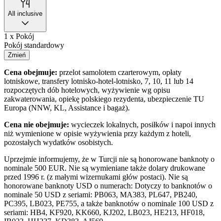
All inclusive
1 x Pokój
Pokój standardowy
Zmień
Cena obejmuje:
przelot samolotem czarterowym, opłaty
lotniskowe, transfery lotnisko-hotel-lotnisko, 7, 10, 11 lub 14
rozpoczętych dób hotelowych, wyżywienie wg opisu
zakwaterowania, opiekę polskiego rezydenta, ubezpieczenie TU
Europa (NNW, KL, Assistance i bagaż).
Cena nie obejmuje:
wycieczek lokalnych, posiłków i napoi innych
niż wymienione w opisie wyżywienia przy każdym z hoteli,
pozostałych wydatków osobistych.
Uprzejmie informujemy, że w Turcji nie są honorowane banknoty o
nominale 500 EUR. Nie są wymieniane także dolary drukowane
przed 1996 r. (z małymi wizernukami głów postaci). Nie są
honorowane banknoty USD o numerach: Dotyczy to banknotów o
nominale 50 USD z seriami: PB063, MA383, PL647, PB240,
PC395, LB023, PE755, a także banknotów o nominale 100 USD z
seriami: HB4, KF920, KK660, KJ202, LB023, HE213, HF018,