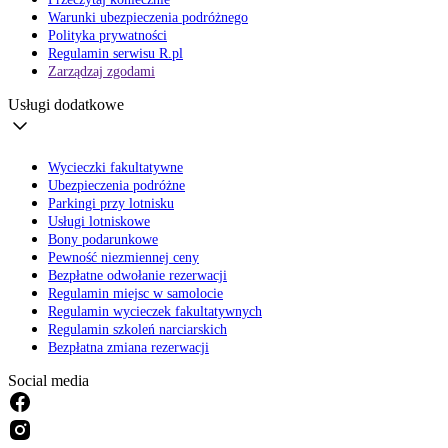
Warunki ubezpieczenia podróżnego
Polityka prywatności
Regulamin serwisu R.pl
Zarządzaj zgodami
Usługi dodatkowe
Wycieczki fakultatywne
Ubezpieczenia podróżne
Parkingi przy lotnisku
Usługi lotniskowe
Bony podarunkowe
Pewność niezmiennej ceny
Bezpłatne odwołanie rezerwacji
Regulamin miejsc w samolocie
Regulamin wycieczek fakultatywnych
Regulamin szkoleń narciarskich
Bezpłatna zmiana rezerwacji
Social media