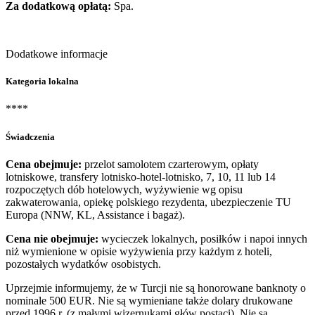
Za dodatkową opłatą:
Spa.
Dodatkowe informacje
Kategoria lokalna
****
Świadczenia
Cena obejmuje:
przelot samolotem czarterowym, opłaty
lotniskowe, transfery lotnisko-hotel-lotnisko, 7, 10, 11 lub 14
rozpoczętych dób hotelowych, wyżywienie wg opisu
zakwaterowania, opiekę polskiego rezydenta, ubezpieczenie TU
Europa (NNW, KL, Assistance i bagaż).
Cena nie obejmuje:
wycieczek lokalnych, posiłków i napoi innych
niż wymienione w opisie wyżywienia przy każdym z hoteli,
pozostałych wydatków osobistych.
Uprzejmie informujemy, że w Turcji nie są honorowane banknoty o
nominale 500 EUR. Nie są wymieniane także dolary drukowane
przed 1996 r. (z małymi wizernukami głów postaci). Nie są