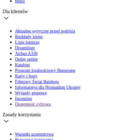
Biura
Dla klientów
Aktualne wytyczne przed podróżą
Rozkłady lotów
Linie lotnicze
Dreamliner
Airbus A330
Dodaj opinię
Katalogi
Program lojalnościowy Bumerang
Karty i bony
Filmowy Świat Rainbow
Informatsiya dla Hromadian Ukrainy
Wyjazdy grupowe
Incoming
Dostępność cyfrowa
Zasady korzystania
Warunki uczestnictwa
Przeczytaj koniecznie