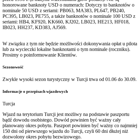
honorowane banknoty USD o numerach: Dotyczy to banknotów o
nominale 50 USD z seriami: PB063, MA383, PL647, PB240,
PC395, LB023, PE755, a także banknotów o nominale 100 USD z
seriami: HB4, KF920, KK660, KJ202, LB023, HE213, HF018,
IB023, HH237, KD383, AJ569.
W związku z tym nie będzie możliwości dokonywania opłat u pilota
lub za wycieczki lokalne banknotami o tym nominale (roczniku).
Prosimy o poinformowanie Klientów.
Sezonowość
Zwykle wysoki sezon turystyczny w Turcji trwa od 01.06 do 30.09.
Informacje o przepisach wjazdowych
Turcja
Wjazd na terytorium Turcji jest możliwy na podstawie paszportu
bądź dowodu osobistego. Dowód powinien być ważny cały
planowany okres pobytu. Paszport powinien być ważny co najmniej
150 dni od pierwszego wjazdu do Turcji, czyli 60 dni dłużej niż
dozwolony okres pobytu bezwizowego.