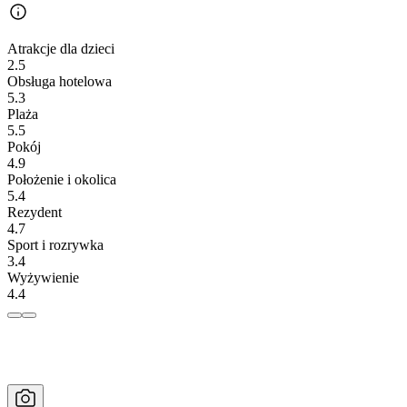
Atrakcje dla dzieci
2.5
Obsługa hotelowa
5.3
Plaża
5.5
Pokój
4.9
Położenie i okolica
5.4
Rezydent
4.7
Sport i rozrywka
3.4
Wyżywienie
4.4