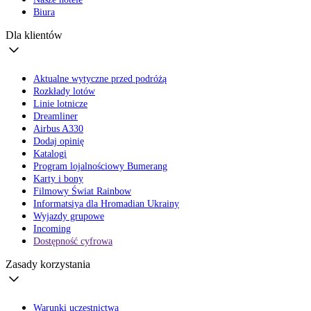
Biura
Dla klientów
Aktualne wytyczne przed podróżą
Rozkłady lotów
Linie lotnicze
Dreamliner
Airbus A330
Dodaj opinię
Katalogi
Program lojalnościowy Bumerang
Karty i bony
Filmowy Świat Rainbow
Informatsiya dla Hromadian Ukrainy
Wyjazdy grupowe
Incoming
Dostępność cyfrowa
Zasady korzystania
Warunki uczestnictwa