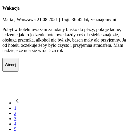
Wakacje
Marta , Warszawa 21.08.2021
| Tagi: 36-45 lat, ze znajomymi
Pobyt w hotelu uważam za udany blisko do plaży, pokoje ładne,
jedzenie jak to jedzenie hotelowe każdy coś dla siebie znajdzie,
obsługa przemiła, alkohol nie był zły, basen mały ale przyjemny. Ja
od hotelu oczekuje żeby było czysto i przyjemna atmosfera. Mam
nadzieje że uda się wrócić za rok
Więcej
1
2
3
4
5