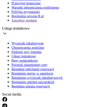
Przeczytaj koniecznie
Warunki ubezpieczenia podróżnego
Polityka prywatności
Regulamin serwisu R.pl
Zarządzaj zgodami
Usługi dodatkowe
Wycieczki fakultatywne
Ubezpieczenia podróżne
Parkingi przy lotnisku
Usługi lotniskowe
Bony podarunkowe
Pewność niezmiennej ceny
Bezpłatne odwołanie rezerwacji
Regulamin miejsc w samolocie
Regulamin wycieczek fakultatywnych
Regulamin szkoleń narciarskich
Bezpłatna zmiana rezerwacji
Social media