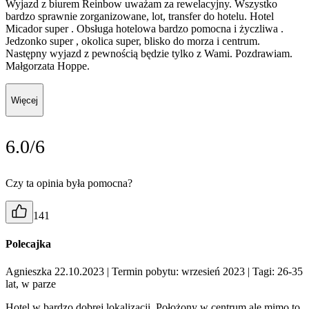
Wyjazd z biurem Reinbow uważam za rewelacyjny. Wszystko
bardzo sprawnie zorganizowane, lot, transfer do hotelu. Hotel
Micador super . Obsługa hotelowa bardzo pomocna i życzliwa .
Jedzonko super , okolica super, blisko do morza i centrum.
Następny wyjazd z pewnością będzie tylko z Wami. Pozdrawiam.
Małgorzata Hoppe.
Więcej
6.0/6
Czy ta opinia była pomocna?
141
Polecajka
Agnieszka 22.10.2023
| Termin pobytu: wrzesień 2023
| Tagi: 26-35
lat, w parze
Hotel w bardzo dobrej lokalizacji. Położony w centrum ale mimo to