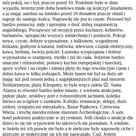
mój pokój, no i był, jeszcze przed 10. Podobnie było w dniu
wyjazdu, teoretycznie doba hotelowa miała się kończyć śniadaniem,
a ja mając autobus na lotnisko przed 18 dostałem jeszcze obiad i
napoje do samego końca. Naprawdę nie jest to częste. Personel był
bardzo pomocny, miły i uprzejmy z dość dobrą znajomością
angielskiego, Począwszy od recepcji przez kucharzy, kelnerów,
barmanów, sprzątaczki wszyscy uśmiechnięci i pomocni. Pokoje
nowe, czyste, dobrze wyposażone, z balkonem, wygodnymi
łóżkami, grubymi ścianami, lodówka, telewizor, czajnik elektryczny,
kawa, herbata, świeża pościel. Łazienka wysprzątana i dobrze
wyposażona w szampony, mydło i żel do ciała. Jedzenie bardzo
smaczne i różnorodne, potrawy kuchni europejskiej i tureckiej,
spory wybór i na ciepło i zimnej płyty do tego rewelacyjne ciasta i
dobra kawa w kilku rodzajach. Może basen nie był za duży ale
mając tuż pod nosem jedną z najpiękniejszych plaż nad morzem
Śródziemnym, plażę Kleopatry, to była wręcz zaleta 😉. Sama
Alanya to również bardzo ładne miasto, z wieloma atrakcjami,
piękne plaże, urokliwy port z rożnorodnymi jachtami, kolejka
linowa na wzgórze z zamkiem. Kafejki, restauracje, sklepy, dużo
zieleni, sympatyczni mieszkańcy, Bazar Piątkowy, Czerwona
Wieża, i trochę nieodocenione muzeum Archeologiczne. A sam
hotel położony praktycznie w jej centrum. Jeśli chodzi o atrakcje dla
dzieci to się nie wypowiem bo takowych nie posiadam. A właśnie,
w hotelu też ich prawie nie było a te nieliczne były naprawdę ciche i
grzeczne że praktycznie się ich nie zauważało. Cud. Jestem