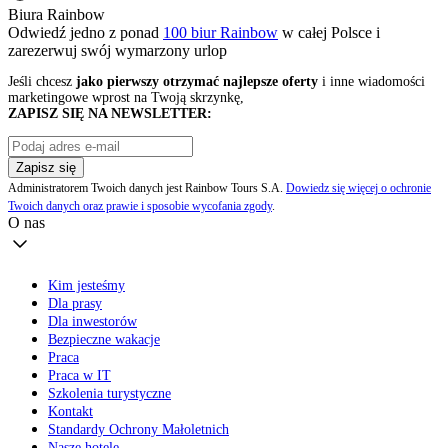
Biura Rainbow
Odwiedź jedno z ponad
100 biur Rainbow
w całej Polsce i
zarezerwuj swój
wymarzony urlop
Jeśli chcesz
jako pierwszy otrzymać najlepsze oferty
i inne wiadomości
marketingowe wprost na Twoją skrzynkę,
ZAPISZ SIĘ NA NEWSLETTER:
Zapisz się
Administratorem Twoich danych jest Rainbow Tours S.A.
Dowiedz się więcej o ochronie
Twoich danych oraz prawie i sposobie wycofania zgody
.
O nas
Kim jesteśmy
Dla prasy
Dla inwestorów
Bezpieczne wakacje
Praca
Praca w IT
Szkolenia turystyczne
Kontakt
Standardy Ochrony Małoletnich
Nasze hotele