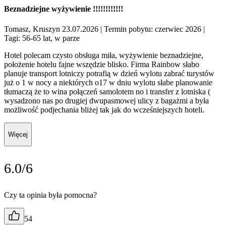
Beznadziejne wyżywienie !!!!!!!!!!!!
Tomasz, Kruszyn 23.07.2026
| Termin pobytu: czerwiec 2026
|
Tagi: 56-65 lat, w parze
Hotel polecam czysto obsługa miła, wyżywienie beznadziejne,
położenie hotelu fajne wszędzie blisko. Firma Rainbow słabo
planuje transport lotniczy potrafią w dzień wylotu zabrać turystów
już o 1 w nocy a niektórych o17 w dniu wylotu słabe planowanie
tłumaczą że to wina połączeń samolotem no i transfer z lotniska (
wysadzono nas po drugiej dwupasmowej ulicy z bagażmi a była
możliwość podjechania bliżej tak jak do wcześniejszych hoteli.
Więcej
6.0/6
Czy ta opinia była pomocna?
54