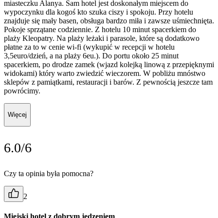
miasteczku Alanya. Sam hotel jest doskonałym miejscem do
wypoczynku dla kogoś kto szuka ciszy i spokoju. Przy hotelu
znajduje się mały basen, obsługa bardzo miła i zawsze uśmiechnięta.
Pokoje sprzątane codziennie. Z hotelu 10 minut spacerkiem do
plaży Kleopatry. Na plaży leżaki i parasole, które są dodatkowo
płatne za to w cenie wi-fi (wykupić w recepcji w hotelu
3,5euro/dzień, a na plaży 6eu.). Do portu około 25 minut
spacerkiem, po drodze zamek (wjazd kolejką linową z przepięknymi
widokami) który warto zwiedzić wieczorem. W pobliżu mnóstwo
sklepów z pamiątkami, restauracji i barów. Z pewnością jeszcze tam
powrócimy.
Więcej
6.0/6
Czy ta opinia była pomocna?
2
Miejski hotel z dobrym jedzeniem