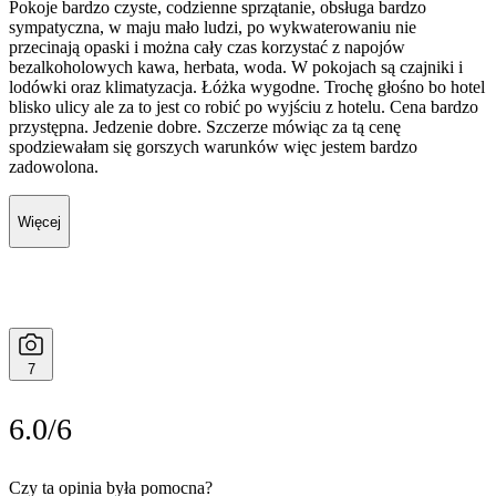
Pokoje bardzo czyste, codzienne sprzątanie, obsługa bardzo
sympatyczna, w maju mało ludzi, po wykwaterowaniu nie
przecinają opaski i można cały czas korzystać z napojów
bezalkoholowych kawa, herbata, woda. W pokojach są czajniki i
lodówki oraz klimatyzacja. Łóżka wygodne. Trochę głośno bo hotel
blisko ulicy ale za to jest co robić po wyjściu z hotelu. Cena bardzo
przystępna. Jedzenie dobre. Szczerze mówiąc za tą cenę
spodziewałam się gorszych warunków więc jestem bardzo
zadowolona.
Więcej
7
6.0/6
Czy ta opinia była pomocna?