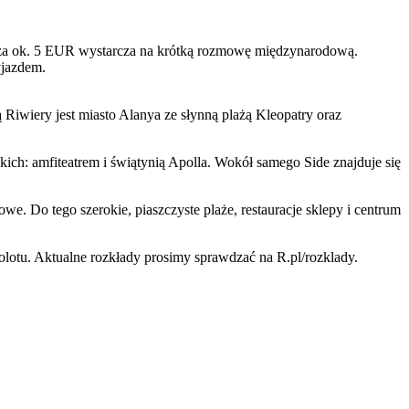
mi za ok. 5 EUR wystarcza na krótką rozmowę międzynarodową.
yjazdem.
 Riwiery jest miasto Alanya ze słynną plażą Kleopatry oraz
h: amfiteatrem i świątynią Apolla. Wokół samego Side znajduje się
we. Do tego szerokie, piaszczyste plaże, restauracje sklepy i centrum
otu. Aktualne rozkłady prosimy sprawdzać na R.pl/rozklady.