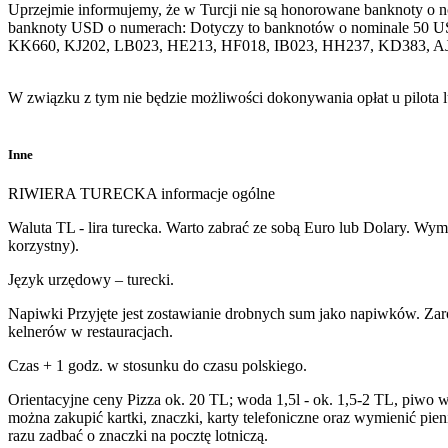
Uprzejmie informujemy, że w Turcji nie są honorowane banknoty o 
banknoty USD o numerach: Dotyczy to banknotów o nominale 50 U
KK660, KJ202, LB023, HE213, HF018, IB023, HH237, KD383, A
W związku z tym nie będzie możliwości dokonywania opłat u pilota 
Inne
RIWIERA TURECKA informacje ogólne
Waluta TL - lira turecka. Warto zabrać ze sobą Euro lub Dolary. Wym
korzystny).
Język urzędowy – turecki.
Napiwki Przyjęte jest zostawianie drobnych sum jako napiwków. Zaro
kelnerów w restauracjach.
Czas + 1 godz. w stosunku do czasu polskiego.
Orientacyjne ceny Pizza ok. 20 TL; woda 1,5l - ok. 1,5-2 TL, piwo 
można zakupić kartki, znaczki, karty telefoniczne oraz wymienić pi
razu zadbać o znaczki na pocztę lotniczą.