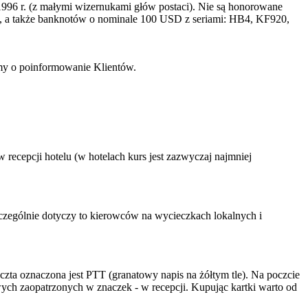
996 r. (z małymi wizernukami głów postaci). Nie są honorowane
a także banknotów o nominale 100 USD z seriami: HB4, KF920,
imy o poinformowanie Klientów.
recepcji hotelu (w hotelach kurs jest zazwyczaj najmniej
zczególnie dotyczy to kierowców na wycieczkach lokalnych i
czta oznaczona jest PTT (granatowy napis na żółtym tle). Na poczcie
wych zaopatrzonych w znaczek - w recepcji. Kupując kartki warto od