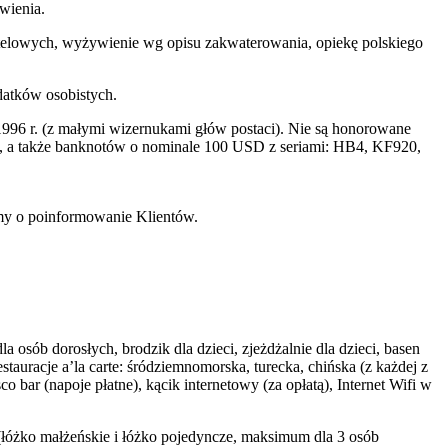
wienia.
 hotelowych, wyżywienie wg opisu zakwaterowania, opiekę polskiego
datków osobistych.
996 r. (z małymi wizernukami głów postaci). Nie są honorowane
a także banknotów o nominale 100 USD z seriami: HB4, KF920,
imy o poinformowanie Klientów.
 osób dorosłych, brodzik dla dzieci, zjeżdżalnie dla dzieci, basen
tauracje a’la carte: śródziemnomorska, turecka, chińska (z każdej z
sco bar (napoje płatne), kącik internetowy (za opłatą), Internet Wifi w
(łóżko małżeńskie i łóżko pojedyncze, maksimum dla 3 osób