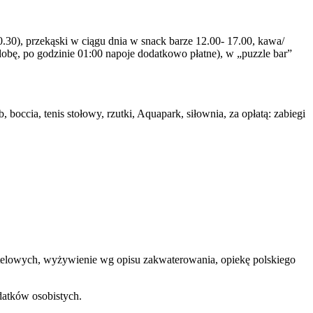
00.30), przekąski w ciągu dnia w snack barze 12.00- 17.00, kawa/
dobę, po godzinie 01:00 napoje dodatkowo płatne), w „puzzle bar”
boccia, tenis stołowy, rzutki, Aquapark, siłownia, za opłatą: zabiegi
 hotelowych, wyżywienie wg opisu zakwaterowania, opiekę polskiego
datków osobistych.