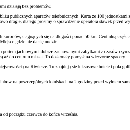
ami działają bez problemów.
obliżu publicznych aparatów telefonicznych. Karta ze 100 jednostka
owo drogie, dlatego prosimy o sprawdzenie operatora stawek przed w
h kurortów, ciągnących się na długości ponad 50 km. Centralną częścią
iejsce gdzie nie da się nudzić.
 portem jachtowym i dobrze zachowanymi zabytkami z czasów rzymskic
ą aż do centrum miasta. To doskonały pomysł na wieczorne spacery.
iejscowością na Riwierze. Tu znajdują się luksusowe hotele i pola golfo
nbow na poszczególnych lotniskach na 2 godziny przed wylotem samol
wa od początku czerwca do końca września.