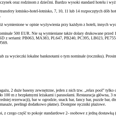
zynek oraz rodzinom z dziećmi. Bardzo wysoki standard hotelu i wyż
transfery lotnisko-hotel-lotnisko, 7, 10, 11 lub 14 rozpoczętych dób
.
niż wymienione w opisie wyżywienia przy każdym z hoteli, innych wy
nominale 500 EUR. Nie są wymieniane także dolary drukowane przed 1
SD z seriami: PB063, MA383, PL647, PB240, PC395, LB023, PE755, 
J569.
lub za wycieczki lokalne banknotami o tym nominale (roczniku). Pros
ażu, 2 duże baseny zewnętrzne, jeden z nich tzw. „relax pool” tylko dla
ło 100 m z bezpłatnymi leżakami i parasolami. Restauracja główna, 3 res
edniej rezerwacji), bar w ogrodzie, snack bar, fancy bar, puzzle bar, di
a ( masaże, peelingi dodatkowo płatne). Dostępne ręczniki plażowe.
, z czego część to pokoje standardowe 2- osobowe z jedną dostawką 