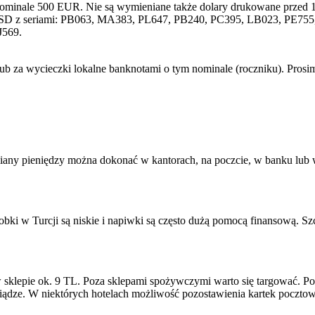
nominale 500 EUR. Nie są wymieniane także dolary drukowane przed 1
SD z seriami: PB063, MA383, PL647, PB240, PC395, LB023, PE755, 
J569.
lub za wycieczki lokalne banknotami o tym nominale (roczniku). Pros
iany pieniędzy można dokonać w kantorach, na poczcie, w banku lub w 
bki w Turcji są niskie i napiwki są często dużą pomocą finansową. S
w sklepie ok. 9 TL. Poza sklepami spożywczymi warto się targować. Po
eniądze. W niektórych hotelach możliwość pozostawienia kartek poczto