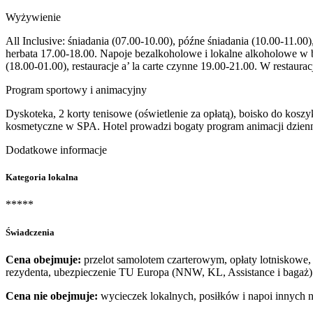
Wyżywienie
All Inclusive: śniadania (07.00-10.00), późne śniadania (10.00-11.00
herbata 17.00-18.00. Napoje bezalkoholowe i lokalne alkoholowe w b
(18.00-01.00), restauracje a’ la carte czynne 19.00-21.00. W restauracj
Program sportowy i animacyjny
Dyskoteka, 2 korty tenisowe (oświetlenie za opłatą), boisko do koszyk
kosmetyczne w SPA. Hotel prowadzi bogaty program animacji dzienny
Dodatkowe informacje
Kategoria lokalna
*****
Świadczenia
Cena obejmuje:
przelot samolotem czarterowym, opłaty lotniskowe, 
rezydenta, ubezpieczenie TU Europa (NNW, KL, Assistance i bagaż)
Cena nie obejmuje:
wycieczek lokalnych, posiłków i napoi innych 