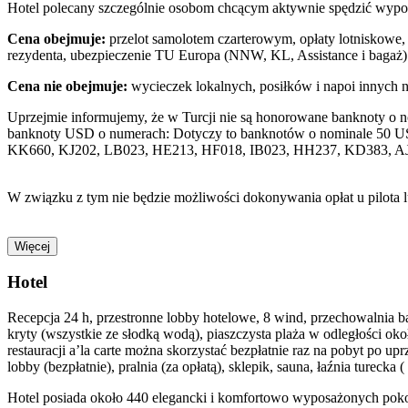
Hotel polecany szczególnie osobom chcącym aktywnie spędzić wypoc
Cena obejmuje:
przelot samolotem czarterowym, opłaty lotniskowe, 
rezydenta, ubezpieczenie TU Europa (NNW, KL, Assistance i bagaż)
Cena nie obejmuje:
wycieczek lokalnych, posiłków i napoi innych 
Uprzejmie informujemy, że w Turcji nie są honorowane banknoty o 
banknoty USD o numerach: Dotyczy to banknotów o nominale 50 U
KK660, KJ202, LB023, HE213, HF018, IB023, HH237, KD383, A
W związku z tym nie będzie możliwości dokonywania opłat u pilota 
Więcej
Hotel
Recepcja 24 h, przestronne lobby hotelowe, 8 wind, przechowalnia bag
kryty (wszystkie ze słodką wodą), piaszczysta plaża w odległości oko
restauracji a’la carte można skorzystać bezpłatnie raz na pobyt po uprz
lobby (bezpłatnie), pralnia (za opłatą), sklepik, sauna, łaźnia tureck
Hotel posiada około 440 elegancki i komfortowo wyposażonych pokoi