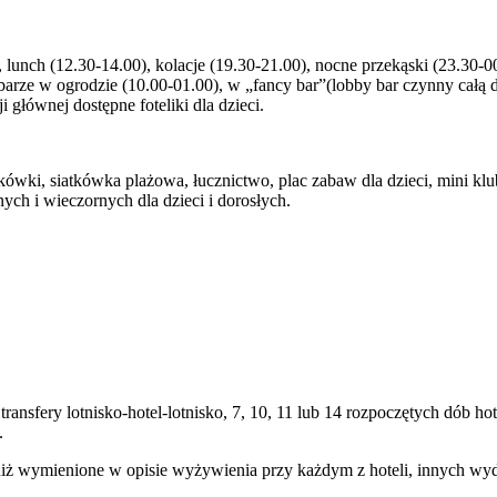
), lunch (12.30-14.00), kolacje (19.30-21.00), nocne przekąski (23.30-
arze w ogrodzie (10.00-01.00), w „fancy bar”(lobby bar czynny całą 
i głównej dostępne foteliki dla dzieci.
ówki, siatkówka plażowa, łucznictwo, plac zabaw dla dzieci, mini klub, 
ch i wieczornych dla dzieci i dorosłych.
transfery lotnisko-hotel-lotnisko, 7, 10, 11 lub 14 rozpoczętych dób
.
niż wymienione w opisie wyżywienia przy każdym z hoteli, innych wy