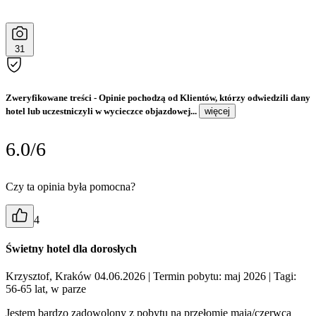
31
Zweryfikowane treści
- Opinie pochodzą od Klientów, którzy odwiedzili dany
hotel lub uczestniczyli w wycieczce objazdowej...
więcej
6.0/6
Czy ta opinia była pomocna?
4
Świetny hotel dla dorosłych
Krzysztof, Kraków 04.06.2026
| Termin pobytu: maj 2026
| Tagi:
56-65 lat, w parze
Jestem bardzo zadowolony z pobytu na przełomie maja/czerwca