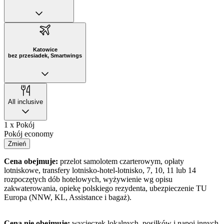
Katowice
bez przesiadek, Smartwings
All inclusive
1 x Pokój
Pokój economy
Zmień
Cena obejmuje:
przelot samolotem czarterowym, opłaty
lotniskowe, transfery lotnisko-hotel-lotnisko, 7, 10, 11 lub 14
rozpoczętych dób hotelowych, wyżywienie wg opisu
zakwaterowania, opiekę polskiego rezydenta, ubezpieczenie TU
Europa (NNW, KL, Assistance i bagaż).
Cena nie obejmuje:
wycieczek lokalnych, posiłków i napoi innych