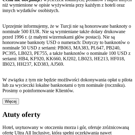
niż wymienione w opisie wyżywienia przy każdym z hoteli oraz
innych wydatków osobistych.
Uprzejmie informujemy, że w Turcji nie są honorowane banknoty o
nominale 500 EUR. Nie są wymieniane także dolary drukowane
przed 1996 r. (z małymi wizernukami głów postaci). Nie są
honorowane banknoty USD o numerach: Dotyczy to banknotów o
nominale 50 USD z seriami: PB063, MA383, PL647, PB240,
PC395, LB023, PE755, a także banknotów o nominale 100 USD z
seriami: HB4, KF920, KK660, KJ202, LB023, HE213, HF018,
IB023, HH237, KD383, AJ569.
W związku z tym nie będzie możliwości dokonywania opłat u pilota
lub za wycieczki lokalne banknotami o tym nominale (roczniku).
Prosimy o poinformowanie Klientów.
Więcej
Atuty oferty
Hotel, usytuowany w otoczeniu morza i gór, oferuje zróżnicowaną
ofertę Ultra All Inclusive, która spełni oczekiwania nawet