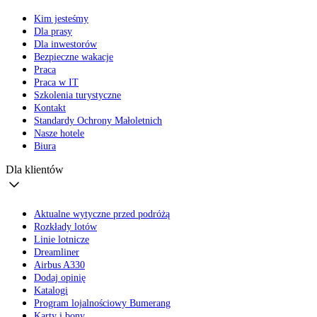
Kim jesteśmy
Dla prasy
Dla inwestorów
Bezpieczne wakacje
Praca
Praca w IT
Szkolenia turystyczne
Kontakt
Standardy Ochrony Małoletnich
Nasze hotele
Biura
Dla klientów
Aktualne wytyczne przed podróżą
Rozkłady lotów
Linie lotnicze
Dreamliner
Airbus A330
Dodaj opinię
Katalogi
Program lojalnościowy Bumerang
Karty i bony