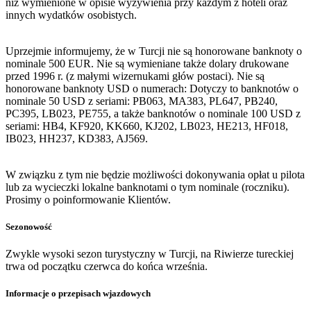
niż wymienione w opisie wyżywienia przy każdym z hoteli oraz
innych wydatków osobistych.
Uprzejmie informujemy, że w Turcji nie są honorowane banknoty o
nominale 500 EUR. Nie są wymieniane także dolary drukowane
przed 1996 r. (z małymi wizernukami głów postaci). Nie są
honorowane banknoty USD o numerach: Dotyczy to banknotów o
nominale 50 USD z seriami: PB063, MA383, PL647, PB240,
PC395, LB023, PE755, a także banknotów o nominale 100 USD z
seriami: HB4, KF920, KK660, KJ202, LB023, HE213, HF018,
IB023, HH237, KD383, AJ569.
W związku z tym nie będzie możliwości dokonywania opłat u pilota
lub za wycieczki lokalne banknotami o tym nominale (roczniku).
Prosimy o poinformowanie Klientów.
Sezonowość
Zwykle wysoki sezon turystyczny w Turcji, na Riwierze tureckiej
trwa od początku czerwca do końca września.
Informacje o przepisach wjazdowych