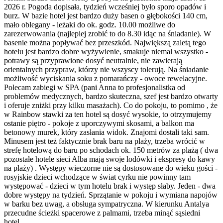
2026 r. Pogoda dopisała, tydzień wcześniej było sporo opadów i
burz. W bazie hotel jest bardzo duży basen o głębokości 140 cm,
mało oblegany - leżaki do ok. godz. 10.00 możliwe do
zarezerwowania (najlepiej zrobić to do 8.30 idąc na śniadanie). W
basenie można popływać bez przeszkód. Największą zaletą tego
hotelu jest bardzo dobre wyżywienie, smakuje niemal wszystko -
potrawy są przyprawione dosyć neutralnie, nie zawierają
orientalnych przypraw, którzy nie wszyscy tolerują. Na śniadanie
możliwość wyciskania soku z pomarańczy - owoce rewelacyjne.
Polecam zabiegi w SPA (pani Anna to profesjonalistka od
problemów medycznych, bardzo skuteczna, szef jest bardzo otwarty
i oferuje zniżki przy kilku masażach). Co do pokoju, to pomimo , że
w Rainbow stawki za ten hotel są dosyć wysokie, to otrzymujemy
ostanie piętro - pokoje z uporczywymi skosami, a balkon ma
betonowy murek, który zasłania widok. Znajomi dostali taki sam.
Minusem jest też faktycznie brak baru na plaży, trzeba wrócić w
strefę hotelową do baru po schodach ok. 150 metrów za plażą ( dwa
pozostałe hotele sieci Alba mają swoje lodówki i ekspresy do kawy
na plaży) . Występy wieczorne nie są dostosowane do wieku gości -
rosyjskie dzieci wchodzące w świat cyrku nie powinny tam
występować - dzieci w tym hotelu brak i występ słaby. Jeden - dwa
dobre występy na tydzień. Sprzątanie w pokoju i wymiana napojów
w barku bez uwag, a obsługa sympatryczna. W kierunku Antalya
przecudne ścieżki spacerowe z palmami, trzeba minąć sąsiedni
hotel.