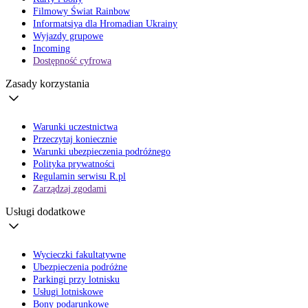
Filmowy Świat Rainbow
Informatsiya dla Hromadian Ukrainy
Wyjazdy grupowe
Incoming
Dostępność cyfrowa
Zasady korzystania
Warunki uczestnictwa
Przeczytaj koniecznie
Warunki ubezpieczenia podróżnego
Polityka prywatności
Regulamin serwisu R.pl
Zarządzaj zgodami
Usługi dodatkowe
Wycieczki fakultatywne
Ubezpieczenia podróżne
Parkingi przy lotnisku
Usługi lotniskowe
Bony podarunkowe