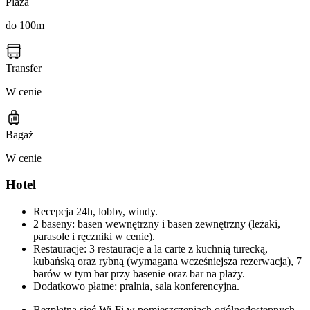
Plaża
do 100m
Transfer
W cenie
Bagaż
W cenie
Hotel
Recepcja 24h, lobby, windy.
2 baseny: basen wewnętrzny i basen zewnętrzny (leżaki,
parasole i ręczniki w cenie).
Restauracje: 3 restauracje a la carte z kuchnią turecką,
kubańską oraz rybną (wymagana wcześniejsza rezerwacja), 7
barów w tym bar przy basenie oraz bar na plaży.
Dodatkowo płatne: pralnia, sala konferencyjna.
Bezpłatna sieć Wi-Fi w pomieszczeniach ogólnodostępnych