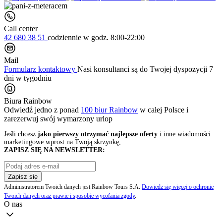
Call center
42 680 38 51
codziennie
w godz. 8:00-22:00
Mail
Formularz kontaktowy
Nasi konsultanci są do Twojej dyspozycji 7
dni w tygodniu
Biura Rainbow
Odwiedź jedno z ponad
100 biur Rainbow
w całej Polsce i
zarezerwuj swój
wymarzony urlop
Jeśli chcesz
jako pierwszy otrzymać najlepsze oferty
i inne wiadomości
marketingowe wprost na Twoją skrzynkę,
ZAPISZ SIĘ NA NEWSLETTER:
Zapisz się
Administratorem Twoich danych jest Rainbow Tours S.A.
Dowiedz się więcej o ochronie
Twoich danych oraz prawie i sposobie wycofania zgody
.
O nas