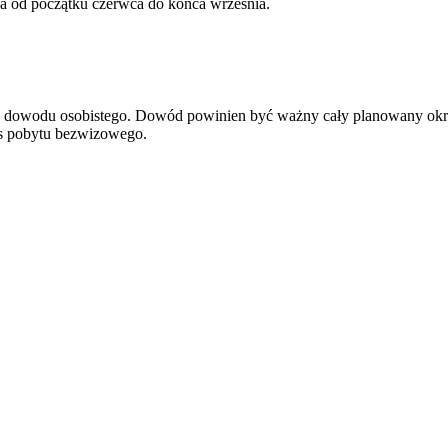
wa od początku czerwca do końca września.
ądź dowodu osobistego. Dowód powinien być ważny cały planowany okr
res pobytu bezwizowego.