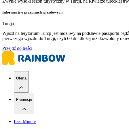
Zwykle wysoki sezon turystyczny w Turcji, na Riwierze tureckiej tr
Informacje o przepisach wjazdowych
Turcja
Wjazd na terytorium Turcji jest możliwy na podstawie paszportu b
pierwszego wjazdu do Turcji, czyli 60 dni dłużej niż dozwolony ok
Przejdź do treści
Oferta
Promocje
Last Minute