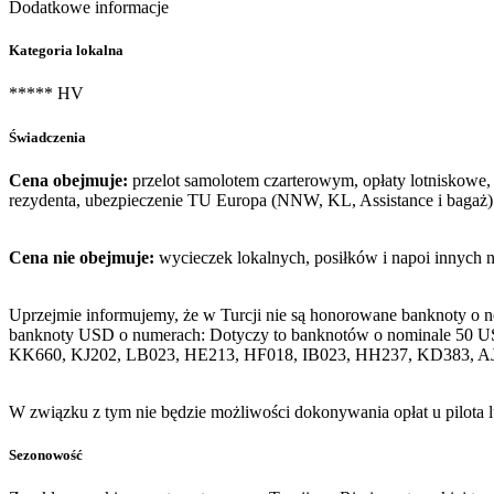
Dodatkowe informacje
Kategoria lokalna
***** HV
Świadczenia
Cena obejmuje:
przelot samolotem czarterowym, opłaty lotniskowe, 
rezydenta, ubezpieczenie TU Europa (NNW, KL, Assistance i bagaż)
Cena nie obejmuje:
wycieczek lokalnych, posiłków i napoi innych 
Uprzejmie informujemy, że w Turcji nie są honorowane banknoty o 
banknoty USD o numerach: Dotyczy to banknotów o nominale 50 U
KK660, KJ202, LB023, HE213, HF018, IB023, HH237, KD383, A
W związku z tym nie będzie możliwości dokonywania opłat u pilota 
Sezonowość