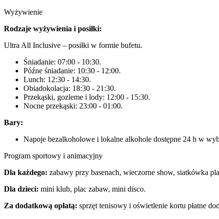
Wyżywienie
Rodzaje wyżywienia i posiłki:
Ultra All Inclusive – posiłki w formie bufetu.
Śniadanie: 07:00 - 10:30.
Późne śniadanie: 10:30 - 12:00.
Lunch: 12:30 - 14:30.
Obiadokolacja: 18:30 - 21:30.
Przekąski, gozleme i lody: 12:00 - 15:30.
Nocne przekąski: 23:00 - 01:00.
Bary:
Napoje bezalkoholowe i lokalne alkohole dostępne 24 h w wy
Program sportowy i animacyjny
Dla każdego:
zabawy przy basenach, wieczorne show, siatkówka plażo
Dla dzieci:
mini klub, plac zabaw, mini disco.
Za dodatkową opłatą:
sprzęt tenisowy i oświetlenie kortu płatne d