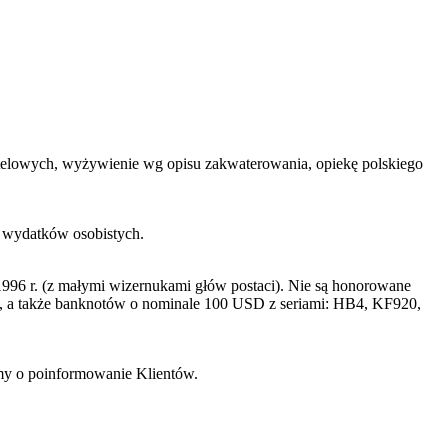
 hotelowych, wyżywienie wg opisu zakwaterowania, opiekę polskiego
h wydatków osobistych.
996 r. (z małymi wizernukami głów postaci). Nie są honorowane
a także banknotów o nominale 100 USD z seriami: HB4, KF920,
imy o poinformowanie Klientów.