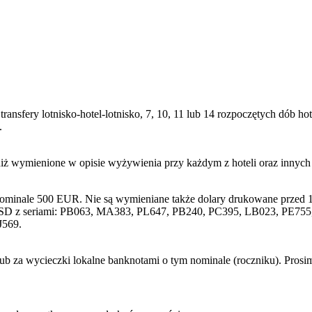
transfery lotnisko-hotel-lotnisko, 7, 10, 11 lub 14 rozpoczętych dób
.
niż wymienione w opisie wyżywienia przy każdym z hoteli oraz innyc
nominale 500 EUR. Nie są wymieniane także dolary drukowane przed 1
SD z seriami: PB063, MA383, PL647, PB240, PC395, LB023, PE755, 
J569.
lub za wycieczki lokalne banknotami o tym nominale (roczniku). Pros