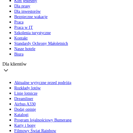
Kim jesteśmy
Dla prasy
Dla inwestorów
Bezpieczne wakacje
Praca
Praca w IT
Szkolenia turystyczne
Kontakt
Standardy Ochrony Małoletnich
Nasze hotele
Biura
Dla klientów
Aktualne wytyczne przed podróżą
Rozkłady lotów
Linie lotnicze
Dreamliner
Airbus A330
Dodaj opinię
Katalogi
Program lojalnościowy Bumerang
Karty i bony
Filmowy Świat Rainbow