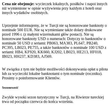
Cena nie obejmuje:
wycieczek lokalnych, posiłków i napoi innych
niż wymienione w opisie wyżywienia przy każdym z hoteli oraz
innych wydatków osobistych.
Uprzejmie informujemy, że w Turcji nie są honorowane banknoty o
nominale 500 EUR. Nie są wymieniane także dolary drukowane
przed 1996 r. (z małymi wizernukami głów postaci). Nie są
honorowane banknoty USD o numerach: Dotyczy to banknotów o
nominale 50 USD z seriami: PB063, MA383, PL647, PB240,
PC395, LB023, PE755, a także banknotów o nominale 100 USD z
seriami: HB4, KF920, KK660, KJ202, LB023, HE213, HF018,
IB023, HH237, KD383, AJ569.
W związku z tym nie będzie możliwości dokonywania opłat u pilota
lub za wycieczki lokalne banknotami o tym nominale (roczniku).
Prosimy o poinformowanie Klientów.
Sezonowość
Zwykle wysoki sezon turystyczny w Turcji, na Riwierze tureckiej
trwa od początku czerwca do końca września.