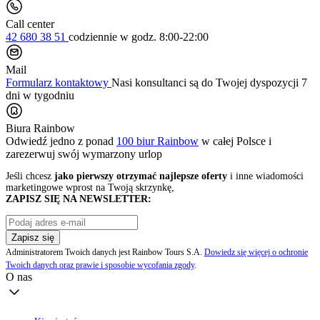
Call center
42 680 38 51
codziennie
w godz. 8:00-22:00
Mail
Formularz kontaktowy
Nasi konsultanci są do Twojej dyspozycji 7
dni w tygodniu
Biura Rainbow
Odwiedź jedno z ponad
100 biur Rainbow
w całej Polsce i
zarezerwuj swój
wymarzony urlop
Jeśli chcesz
jako pierwszy otrzymać najlepsze oferty
i inne wiadomości
marketingowe wprost na Twoją skrzynkę,
ZAPISZ SIĘ NA NEWSLETTER:
Zapisz się
Administratorem Twoich danych jest Rainbow Tours S.A.
Dowiedz się więcej o ochronie
Twoich danych oraz prawie i sposobie wycofania zgody
.
O nas