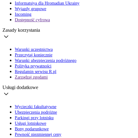
Informatsiya dla Hromadian Ukrainy
Wyjazdy grupowe
Incoming
Dostępność cyfrowa
Zasady korzystania
Warunki uczestnictwa
Przeczytaj koniecznie
Warunki ubezpieczenia podróżnego
Polityka prywatności
Regulamin serwisu R.pl
Zarządzaj zgodami
Usługi dodatkowe
Wycieczki fakultatywne
Ubezpieczenia podróżne
Parkingi przy lotnisku
Usługi lotniskowe
Bony podarunkowe
Pewność niezmiennej ceny