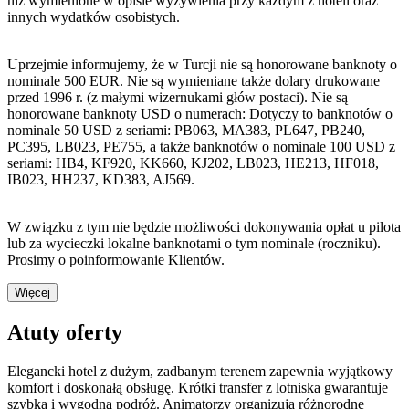
niż wymienione w opisie wyżywienia przy każdym z hoteli oraz
innych wydatków osobistych.
Uprzejmie informujemy, że w Turcji nie są honorowane banknoty o
nominale 500 EUR. Nie są wymieniane także dolary drukowane
przed 1996 r. (z małymi wizernukami głów postaci). Nie są
honorowane banknoty USD o numerach: Dotyczy to banknotów o
nominale 50 USD z seriami: PB063, MA383, PL647, PB240,
PC395, LB023, PE755, a także banknotów o nominale 100 USD z
seriami: HB4, KF920, KK660, KJ202, LB023, HE213, HF018,
IB023, HH237, KD383, AJ569.
W związku z tym nie będzie możliwości dokonywania opłat u pilota
lub za wycieczki lokalne banknotami o tym nominale (roczniku).
Prosimy o poinformowanie Klientów.
Więcej
Atuty oferty
Elegancki hotel z dużym, zadbanym terenem zapewnia wyjątkowy
komfort i doskonałą obsługę. Krótki transfer z lotniska gwarantuje
szybką i wygodną podróż. Animatorzy organizują różnorodne