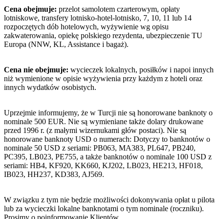
Cena obejmuje:
przelot samolotem czarterowym, opłaty
lotniskowe, transfery lotnisko-hotel-lotnisko, 7, 10, 11 lub 14
rozpoczętych dób hotelowych, wyżywienie wg opisu
zakwaterowania, opiekę polskiego rezydenta, ubezpieczenie TU
Europa (NNW, KL, Assistance i bagaż).
Cena nie obejmuje:
wycieczek lokalnych, posiłków i napoi innych
niż wymienione w opisie wyżywienia przy każdym z hoteli oraz
innych wydatków osobistych.
Uprzejmie informujemy, że w Turcji nie są honorowane banknoty o
nominale 500 EUR. Nie są wymieniane także dolary drukowane
przed 1996 r. (z małymi wizernukami głów postaci). Nie są
honorowane banknoty USD o numerach: Dotyczy to banknotów o
nominale 50 USD z seriami: PB063, MA383, PL647, PB240,
PC395, LB023, PE755, a także banknotów o nominale 100 USD z
seriami: HB4, KF920, KK660, KJ202, LB023, HE213, HF018,
IB023, HH237, KD383, AJ569.
W związku z tym nie będzie możliwości dokonywania opłat u pilota
lub za wycieczki lokalne banknotami o tym nominale (roczniku).
Prosimy o poinformowanie Klientów.