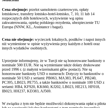
Świadczenia
Cena obejmuje:
przelot samolotem czarterowym, opłaty
lotniskowe, transfery lotnisko-hotel-lotnisko, 7, 10, 11 lub 14
rozpoczętych dób hotelowych, wyżywienie wg opisu
zakwaterowania, opiekę polskiego rezydenta, ubezpieczenie TU
Europa (NNW, KL, Assistance i bagaż).
Cena nie obejmuje:
wycieczek lokalnych, posiłków i napoi innych
niż wymienione w opisie wyżywienia przy każdym z hoteli oraz
innych wydatków osobistych.
Uprzejmie informujemy, że w Turcji nie są honorowane banknoty o
nominale 500 EUR. Nie są wymieniane także dolary drukowane
przed 1996 r. (z małymi wizernukami głów postaci). Nie są
honorowane banknoty USD o numerach: Dotyczy to banknotów o
nominale 50 USD z seriami: PB063, MA383, PL647, PB240,
PC395, LB023, PE755, a także banknotów o nominale 100 USD z
seriami: HB4, KF920, KK660, KJ202, LB023, HE213, HF018,
IB023, HH237, KD383, AJ569.
W związku z tym nie będzie możliwości dokonywania opłat u pilota
lub za wycieczki lokalne banknotami o tym nominale (roczniku).