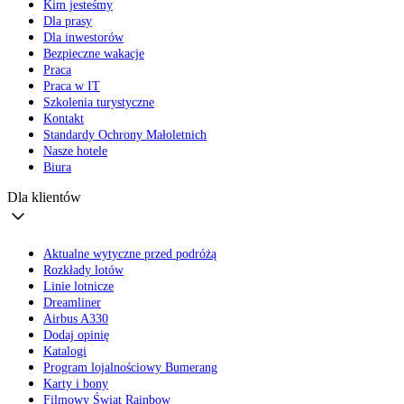
Kim jesteśmy
Dla prasy
Dla inwestorów
Bezpieczne wakacje
Praca
Praca w IT
Szkolenia turystyczne
Kontakt
Standardy Ochrony Małoletnich
Nasze hotele
Biura
Dla klientów
Aktualne wytyczne przed podróżą
Rozkłady lotów
Linie lotnicze
Dreamliner
Airbus A330
Dodaj opinię
Katalogi
Program lojalnościowy Bumerang
Karty i bony
Filmowy Świat Rainbow