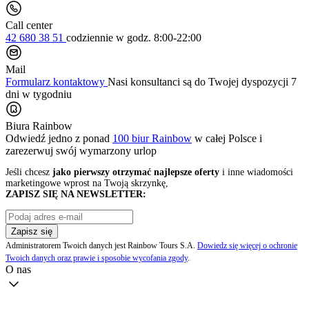
Call center
42 680 38 51
codziennie
w godz. 8:00-22:00
Mail
Formularz kontaktowy
Nasi konsultanci są do Twojej dyspozycji 7
dni w tygodniu
Biura Rainbow
Odwiedź jedno z ponad
100 biur Rainbow
w całej Polsce i
zarezerwuj swój
wymarzony urlop
Jeśli chcesz
jako pierwszy otrzymać najlepsze oferty
i inne wiadomości
marketingowe wprost na Twoją skrzynkę,
ZAPISZ SIĘ NA NEWSLETTER:
Zapisz się
Administratorem Twoich danych jest Rainbow Tours S.A.
Dowiedz się więcej o ochronie
Twoich danych oraz prawie i sposobie wycofania zgody
.
O nas