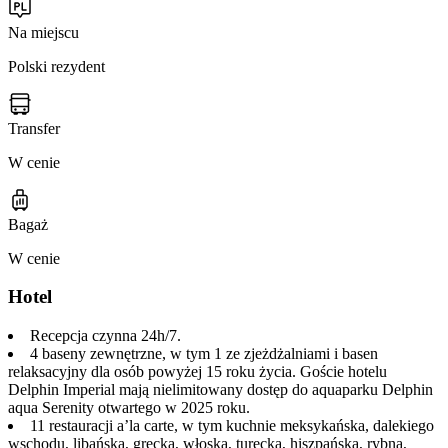
Na miejscu
Polski rezydent
Transfer
W cenie
Bagaż
W cenie
Hotel
Recepcja czynna 24h/7.
4 baseny zewnętrzne, w tym 1 ze zjeżdżalniami i basen
relaksacyjny dla osób powyżej 15 roku życia. Goście hotelu
Delphin Imperial mają nielimitowany dostęp do aquaparku Delphin
aqua Serenity otwartego w 2025 roku.
11 restauracji a’la carte, w tym kuchnie meksykańska, dalekiego
wschodu, libańska, grecka, włoska, turecka, hiszpańska, rybna,