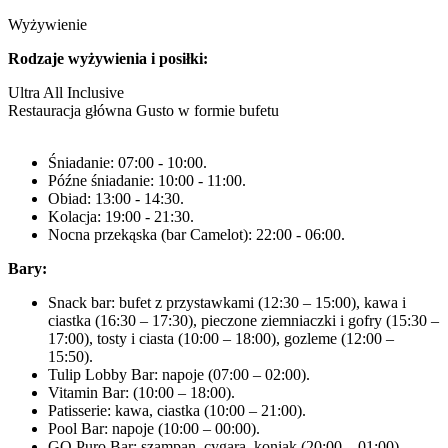
Wyżywienie
Rodzaje wyżywienia i posiłki:
Ultra All Inclusive
Restauracja główna Gusto w formie bufetu
Śniadanie: 07:00 - 10:00.
Późne śniadanie: 10:00 - 11:00.
Obiad: 13:00 - 14:30.
Kolacja: 19:00 - 21:30.
Nocna przekąska (bar Camelot): 22:00 - 06:00.
Bary:
Snack bar: bufet z przystawkami (12:30 – 15:00), kawa i
ciastka (16:30 – 17:30), pieczone ziemniaczki i gofry (15:30 –
17:00), tosty i ciasta (10:00 – 18:00), gozleme (12:00 –
15:50).
Tulip Lobby Bar: napoje (07:00 – 02:00).
Vitamin Bar: (10:00 – 18:00).
Patisserie: kawa, ciastka (10:00 – 21:00).
Pool Bar: napoje (10:00 – 00:00).
GQ Puro Bar: szampan, cygara, koniak (20:00 – 01:00),