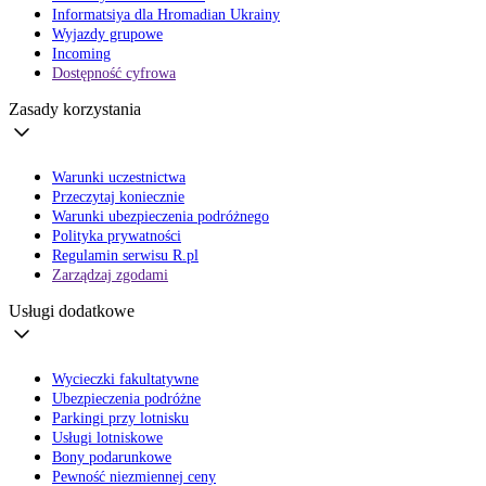
Informatsiya dla Hromadian Ukrainy
Wyjazdy grupowe
Incoming
Dostępność cyfrowa
Zasady korzystania
Warunki uczestnictwa
Przeczytaj koniecznie
Warunki ubezpieczenia podróżnego
Polityka prywatności
Regulamin serwisu R.pl
Zarządzaj zgodami
Usługi dodatkowe
Wycieczki fakultatywne
Ubezpieczenia podróżne
Parkingi przy lotnisku
Usługi lotniskowe
Bony podarunkowe
Pewność niezmiennej ceny