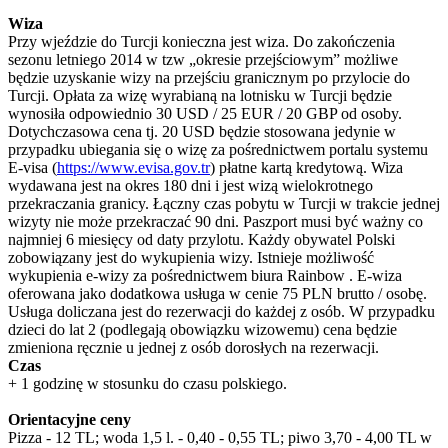
Wiza
Przy wjeździe do Turcji konieczna jest wiza. Do zakończenia
sezonu letniego 2014 w tzw „okresie przejściowym” możliwe
będzie uzyskanie wizy na przejściu granicznym po przylocie do
Turcji. Opłata za wizę wyrabianą na lotnisku w Turcji będzie
wynosiła odpowiednio 30 USD / 25 EUR / 20 GBP od osoby.
Dotychczasowa cena tj. 20 USD będzie stosowana jedynie w
przypadku ubiegania się o wizę za pośrednictwem portalu systemu
E-visa (
https://www.evisa.gov.tr
) płatne kartą kredytową. Wiza
wydawana jest na okres 180 dni i jest wizą wielokrotnego
przekraczania granicy. Łączny czas pobytu w Turcji w trakcie jednej
wizyty nie może przekraczać 90 dni. Paszport musi być ważny co
najmniej 6 miesięcy od daty przylotu. Każdy obywatel Polski
zobowiązany jest do wykupienia wizy. Istnieje możliwość
wykupienia e-wizy za pośrednictwem biura Rainbow . E-wiza
oferowana jako dodatkowa usługa w cenie 75 PLN brutto / osobę.
Usługa doliczana jest do rezerwacji do każdej z osób. W przypadku
dzieci do lat 2 (podlegają obowiązku wizowemu) cena będzie
zmieniona ręcznie u jednej z osób dorosłych na rezerwacji.
Czas
+ 1 godzinę w stosunku do czasu polskiego.
Orientacyjne ceny
Pizza - 12 TL; woda 1,5 l. - 0,40 - 0,55 TL; piwo 3,70 - 4,00 TL w