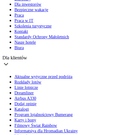
Dla inwestorów
Bezpieczne wakacje
Praca
Praca w IT
Szkolenia turystyczne
Kontakt
Standardy Ochrony Małoletnich
Nasze hotele
Biura
Dla klientów
Aktualne wytyczne przed podróżą
Rozkłady lotów
Linie lotnicze
Dreamliner
Airbus A330
Dodaj opinię
Katalogi
Program lojalnościowy Bumerang
Karty i bony
Filmowy Świat Rainbow
Informatsiya dla Hromadian Ukrainy