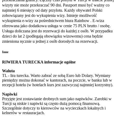
wizyty nie może przekraczać 90 dni. Paszport musi być ważny co
najmniej 6 miesięcy od daty przylotu. Każdy obywatel Polski
zobowiązany jest do wykupienia wizy. Istnieje możliwość
wykupienia e-wizy za pośrednictwem biura Rainbow . E-wiza
oferowana jako dodatkowa usługa w cenie 75 PLN brutto / osobę.
Usługa doliczana jest do rezerwacji do każdej z osób. W przypadku
dzieci do lat 2 (podlegają obowiązku wizowemu) cena będzie
zmieniona ręcznie u jednej z osób dorosłych na rezerwacji.
Inne
RIWIERA TURECKA informacje ogólne
Waluta
TL - lira turecka. Warto zabrać ze sobą Euro lub Dolary. Wymiany
pieniędzy można dokonać w kantorach, na poczcie, w banku lub w
recepcji hotelu (w hotelach kurs jest zazwyczaj najmniej korzystny).
Napiwki
Przyjęte jest zostawianie drobnych sum jako napiwków. Zarobki w
Turcji są niskie i napiwki są często dużą pomocą finansową.
Szczególnie dotyczy to kierowców na wycieczkach lokalnych i
kelnerów w restauracjach.