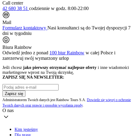
Call center
42 680 38 51
codziennie
w godz. 8:00-22:00
Mail
Formularz kontaktowy
Nasi konsultanci są do Twojej dyspozycji 7
dni w tygodniu
Biura Rainbow
Odwiedź jedno z ponad
100 biur Rainbow
w całej Polsce i
zarezerwuj swój
wymarzony urlop
Jeśli chcesz
jako pierwszy otrzymać najlepsze oferty
i inne wiadomości
marketingowe wprost na Twoją skrzynkę,
ZAPISZ SIĘ NA NEWSLETTER:
Zapisz się
Administratorem Twoich danych jest Rainbow Tours S.A.
Dowiedz się więcej o ochronie
Twoich danych oraz prawie i sposobie wycofania zgody
.
O nas
Kim jesteśmy
Dla prasy