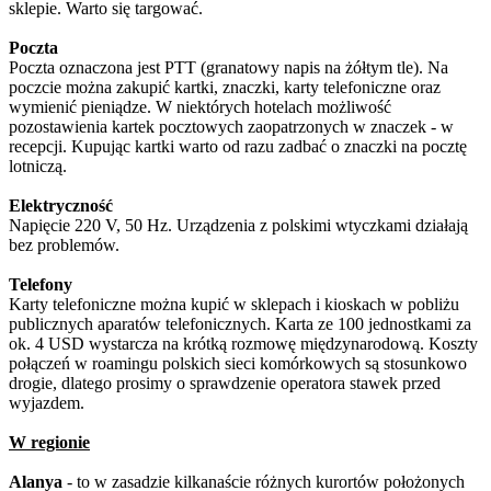
sklepie. Warto się targować.
Poczta
Poczta oznaczona jest PTT (granatowy napis na żółtym tle). Na
poczcie można zakupić kartki, znaczki, karty telefoniczne oraz
wymienić pieniądze. W niektórych hotelach możliwość
pozostawienia kartek pocztowych zaopatrzonych w znaczek - w
recepcji. Kupując kartki warto od razu zadbać o znaczki na pocztę
lotniczą.
Elektryczność
Napięcie 220 V, 50 Hz. Urządzenia z polskimi wtyczkami działają
bez problemów.
Telefony
Karty telefoniczne można kupić w sklepach i kioskach w pobliżu
publicznych aparatów telefonicznych. Karta ze 100 jednostkami za
ok. 4 USD wystarcza na krótką rozmowę międzynarodową. Koszty
połączeń w roamingu polskich sieci komórkowych są stosunkowo
drogie, dlatego prosimy o sprawdzenie operatora stawek przed
wyjazdem.
W regionie
Alanya
- to w zasadzie kilkanaście różnych kurortów położonych