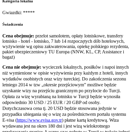
Kategoria lokalna
Gwiazdki: *****
Świadczenia
Cena obejmuje:
przelot samolotem, opłaty lotniskowe, transfery
lotnisko - hotel - lotnisko, 7 lub 14 rozpoczętych dób hotelowych,
wyżywienie wg opisu zakwaterowania, opiekę polskiego rezydenta,
pakiet ubezpieczeniowy TU Europa (NNW, KL, CP, Assistance i
bagaż)
Cena nie obejmuje:
wycieczek lokalnych, posiłków i napoi innych
niż wymienione w opisie wyżywienia przy każdym z hoteli, innych
wydatków osobistych oraz wizy tureckiej. Do zakończenia sezonu
letniego 2014 w tzw „okresie przejściowym” możliwe będzie
uzyskanie wizy na przejściu granicznym po przylocie do Turcji.
Opłata za wizę wyrabianą na lotnisku w Turcji będzie wynosiła
odpowiednio 30 USD / 25 EUR / 20 GBP od osoby.
Dotychczasowa cena tj. 20 USD będzie stosowana jedynie w
przypadku ubiegania się o wizę za pośrednictwem portalu systemu
E-visa (
https://www.evisa.gov.tr
) płatne kartą kredytową. Wiza
wydawana jest na okres 180 dni i jest wizą wielokrotnego
przekraczania granicy. Łączny czas pobytu w Turcji w trakcie jednej