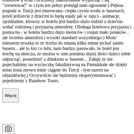
"zresetować" w czym ten pobyt pomógł nam ogromnie:) Piękna
pogoda w Turcji jest murowana- ciepła czysta woda w basenach,
jeżeli jedziecie z dziećmi to będą miały jak w raju:) - animacje,
zjeżdżalnie, klowny w hotelu jest bardzo dużo rodzin z dziećmi-
widać rodzinną i przyjazną atmosferę. Obsługa hotelowa przyjazna i
pomocna - w hotelu bardzo dużo niemców i rosjan mało polaków ,
ale świetna atmosfera i wysoki standard wszystkiego:) Może
minusem troszkę to że trzeba do miasta kilka minut jechać tanim
busem... ale to kto co lubi, nam bardzo pasowało, że hotel jest
trochę na uboczu, że można w nim pomimo dużej ilości dzieci sobie
odpocząć, posiedzieć z drinkiem w basenie... Żałuję że nie
pojechaliśmy na wycieczkę fakultatywną na Pamukkale ale dzięki
temu żona znowu mnie ciągnie do Turcji - tym razem na
objazdówkę:) Oczywiście nie będziemy eksperymentować i
pojedziemy z Rainbow Tours.
Więcej