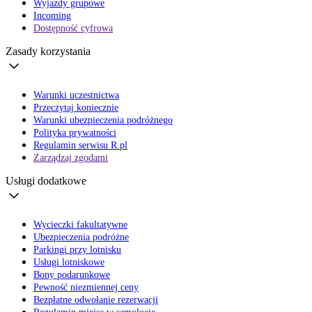
Wyjazdy grupowe
Incoming
Dostępność cyfrowa
Zasady korzystania
Warunki uczestnictwa
Przeczytaj koniecznie
Warunki ubezpieczenia podróżnego
Polityka prywatności
Regulamin serwisu R.pl
Zarządzaj zgodami
Usługi dodatkowe
Wycieczki fakultatywne
Ubezpieczenia podróżne
Parkingi przy lotnisku
Usługi lotniskowe
Bony podarunkowe
Pewność niezmiennej ceny
Bezpłatne odwołanie rezerwacji