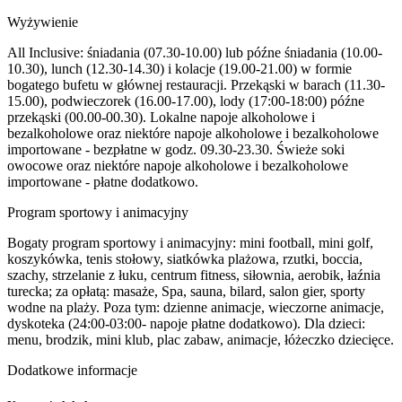
Wyżywienie
All Inclusive: śniadania (07.30-10.00) lub późne śniadania (10.00-
10.30), lunch (12.30-14.30) i kolacje (19.00-21.00) w formie
bogatego bufetu w głównej restauracji. Przekąski w barach (11.30-
15.00), podwieczorek (16.00-17.00), lody (17:00-18:00) późne
przekąski (00.00-00.30). Lokalne napoje alkoholowe i
bezalkoholowe oraz niektóre napoje alkoholowe i bezalkoholowe
importowane - bezpłatne w godz. 09.30-23.30. Świeże soki
owocowe oraz niektóre napoje alkoholowe i bezalkoholowe
importowane - płatne dodatkowo.
Program sportowy i animacyjny
Bogaty program sportowy i animacyjny: mini football, mini golf,
koszykówka, tenis stołowy, siatkówka plażowa, rzutki, boccia,
szachy, strzelanie z łuku, centrum fitness, siłownia, aerobik, łaźnia
turecka; za opłatą: masaże, Spa, sauna, bilard, salon gier, sporty
wodne na plaży. Poza tym: dzienne animacje, wieczorne animacje,
dyskoteka (24:00-03:00- napoje płatne dodatkowo). Dla dzieci:
menu, brodzik, mini klub, plac zabaw, animacje, łóżeczko dziecięce.
Dodatkowe informacje