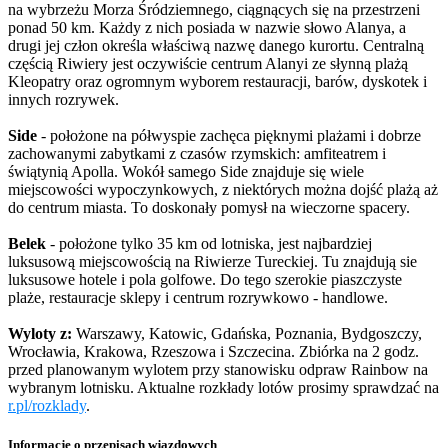
na wybrzeżu Morza Śródziemnego, ciągnących się na przestrzeni
ponad 50 km. Każdy z nich posiada w nazwie słowo Alanya, a
drugi jej człon określa właściwą nazwę danego kurortu. Centralną
częścią Riwiery jest oczywiście centrum Alanyi ze słynną plażą
Kleopatry oraz ogromnym wyborem restauracji, barów, dyskotek i
innych rozrywek.
Side
- położone na półwyspie zachęca pięknymi plażami i dobrze
zachowanymi zabytkami z czasów rzymskich: amfiteatrem i
świątynią Apolla. Wokół samego Side znajduje się wiele
miejscowości wypoczynkowych, z niektórych można dojść plażą aż
do centrum miasta. To doskonały pomysł na wieczorne spacery.
Belek
- położone tylko 35 km od lotniska, jest najbardziej
luksusową miejscowością na Riwierze Tureckiej. Tu znajdują sie
luksusowe hotele i pola golfowe. Do tego szerokie piaszczyste
plaże, restauracje sklepy i centrum rozrywkowo - handlowe.
Wyloty z:
Warszawy, Katowic, Gdańska, Poznania, Bydgoszczy,
Wrocławia, Krakowa, Rzeszowa i Szczecina. Zbiórka na 2 godz.
przed planowanym wylotem przy stanowisku odpraw Rainbow na
wybranym lotnisku. Aktualne rozkłady lotów prosimy sprawdzać na
r.pl/rozklady
.
Informacje o przepisach wjazdowych