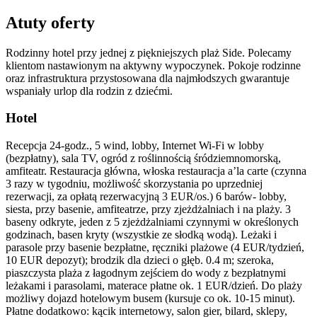
Atuty oferty
Rodzinny hotel przy jednej z piękniejszych plaż Side. Polecamy
klientom nastawionym na aktywny wypoczynek. Pokoje rodzinne
oraz infrastruktura przystosowana dla najmłodszych gwarantuje
wspaniały urlop dla rodzin z dziećmi.
Hotel
Recepcja 24-godz., 5 wind, lobby, Internet Wi-Fi w lobby
(bezpłatny), sala TV, ogród z roślinnością śródziemnomorską,
amfiteatr. Restauracja główna, włoska restauracja a’la carte (czynna
3 razy w tygodniu, możliwość skorzystania po uprzedniej
rezerwacji, za opłatą rezerwacyjną 3 EUR/os.) 6 barów- lobby,
siesta, przy basenie, amfiteatrze, przy zjeżdżalniach i na plaży. 3
baseny odkryte, jeden z 5 zjeżdżalniami czynnymi w określonych
godzinach, basen kryty (wszystkie ze słodką wodą). Leżaki i
parasole przy basenie bezpłatne, ręczniki plażowe (4 EUR/tydzień,
10 EUR depozyt); brodzik dla dzieci o głęb. 0.4 m; szeroka,
piaszczysta plaża z łagodnym zejściem do wody z bezpłatnymi
leżakami i parasolami, materace płatne ok. 1 EUR/dzień. Do plaży
możliwy dojazd hotelowym busem (kursuje co ok. 10-15 minut).
Płatne dodatkowo: kącik internetowy, salon gier, bilard, sklepy,