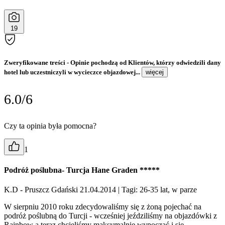
19
Zweryfikowane treści
- Opinie pochodzą od Klientów, którzy odwiedzili dany
hotel lub uczestniczyli w wycieczce objazdowej...
więcej
6.0/6
Czy ta opinia była pomocna?
1
Podróż poślubna- Turcja Hane Graden *****
K.D - Pruszcz Gdański 21.04.2014
| Tagi: 26-35 lat, w parze
W sierpniu 2010 roku zdecydowaliśmy się z żoną pojechać na
podróż poślubną do Turcji - wcześniej jeździliśmy na objazdówki z
Rainbow a teraz chcieliśmy maksymalnie wypocząć i się