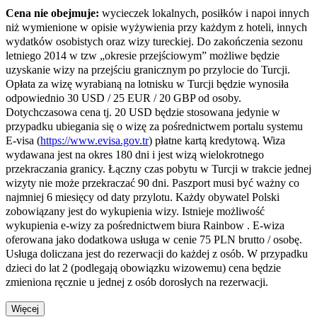
Cena nie obejmuje:
wycieczek lokalnych, posiłków i napoi innych
niż wymienione w opisie wyżywienia przy każdym z hoteli, innych
wydatków osobistych oraz wizy tureckiej. Do zakończenia sezonu
letniego 2014 w tzw „okresie przejściowym” możliwe będzie
uzyskanie wizy na przejściu granicznym po przylocie do Turcji.
Opłata za wizę wyrabianą na lotnisku w Turcji będzie wynosiła
odpowiednio 30 USD / 25 EUR / 20 GBP od osoby.
Dotychczasowa cena tj. 20 USD będzie stosowana jedynie w
przypadku ubiegania się o wizę za pośrednictwem portalu systemu
E-visa (
https://www.evisa.gov.tr
) płatne kartą kredytową. Wiza
wydawana jest na okres 180 dni i jest wizą wielokrotnego
przekraczania granicy. Łączny czas pobytu w Turcji w trakcie jednej
wizyty nie może przekraczać 90 dni. Paszport musi być ważny co
najmniej 6 miesięcy od daty przylotu. Każdy obywatel Polski
zobowiązany jest do wykupienia wizy. Istnieje możliwość
wykupienia e-wizy za pośrednictwem biura Rainbow . E-wiza
oferowana jako dodatkowa usługa w cenie 75 PLN brutto / osobę.
Usługa doliczana jest do rezerwacji do każdej z osób. W przypadku
dzieci do lat 2 (podlegają obowiązku wizowemu) cena będzie
zmieniona ręcznie u jednej z osób dorosłych na rezerwacji.
Więcej