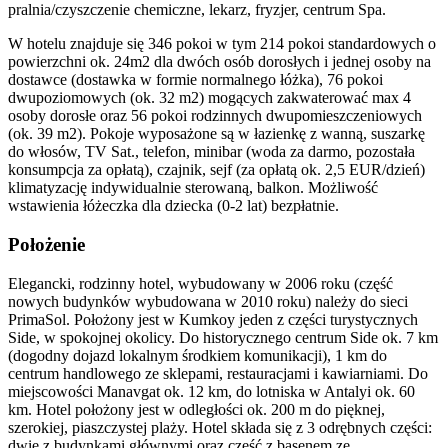
pralnia/czyszczenie chemiczne, lekarz, fryzjer, centrum Spa.
W hotelu znajduje się 346 pokoi w tym 214 pokoi standardowych o
powierzchni ok. 24m2 dla dwóch osób dorosłych i jednej osoby na
dostawce (dostawka w formie normalnego łóżka), 76 pokoi
dwupoziomowych (ok. 32 m2) mogących zakwaterować max 4
osoby dorosłe oraz 56 pokoi rodzinnych dwupomieszczeniowych
(ok. 39 m2). Pokoje wyposażone są w łazienkę z wanną, suszarkę
do włosów, TV Sat., telefon, minibar (woda za darmo, pozostała
konsumpcja za opłatą), czajnik, sejf (za opłatą ok. 2,5 EUR/dzień)
klimatyzację indywidualnie sterowaną, balkon. Możliwość
wstawienia łóżeczka dla dziecka (0-2 lat) bezpłatnie.
Położenie
Elegancki, rodzinny hotel, wybudowany w 2006 roku (część
nowych budynków wybudowana w 2010 roku) należy do sieci
PrimaSol. Położony jest w Kumkoy jeden z części turystycznych
Side, w spokojnej okolicy. Do historycznego centrum Side ok. 7 km
(dogodny dojazd lokalnym środkiem komunikacji), 1 km do
centrum handlowego ze sklepami, restauracjami i kawiarniami. Do
miejscowości Manavgat ok. 12 km, do lotniska w Antalyi ok. 60
km. Hotel położony jest w odległości ok. 200 m do pięknej,
szerokiej, piaszczystej plaży. Hotel składa się z 3 odrębnych części:
dwie z budynkami głównymi oraz część z basenem ze