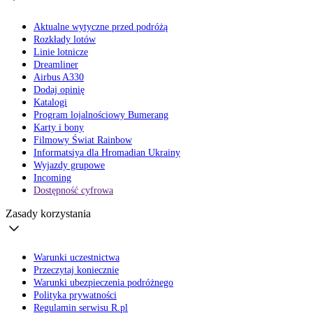
Aktualne wytyczne przed podróżą
Rozkłady lotów
Linie lotnicze
Dreamliner
Airbus A330
Dodaj opinię
Katalogi
Program lojalnościowy Bumerang
Karty i bony
Filmowy Świat Rainbow
Informatsiya dla Hromadian Ukrainy
Wyjazdy grupowe
Incoming
Dostępność cyfrowa
Zasady korzystania
Warunki uczestnictwa
Przeczytaj koniecznie
Warunki ubezpieczenia podróżnego
Polityka prywatności
Regulamin serwisu R.pl