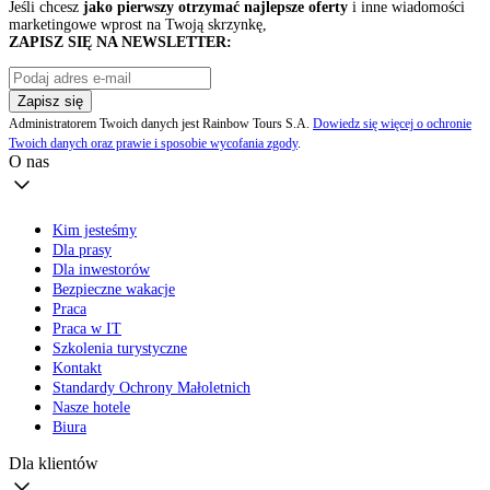
Jeśli chcesz
jako pierwszy otrzymać najlepsze oferty
i inne wiadomości
marketingowe wprost na Twoją skrzynkę,
ZAPISZ SIĘ NA NEWSLETTER:
Zapisz się
Administratorem Twoich danych jest Rainbow Tours S.A.
Dowiedz się więcej o ochronie
Twoich danych oraz prawie i sposobie wycofania zgody
.
O nas
Kim jesteśmy
Dla prasy
Dla inwestorów
Bezpieczne wakacje
Praca
Praca w IT
Szkolenia turystyczne
Kontakt
Standardy Ochrony Małoletnich
Nasze hotele
Biura
Dla klientów