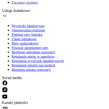
Zarządzaj zgodami
Usługi dodatkowe
Wycieczki fakultatywne
Ubezpieczenia podróżne
Parkingi przy lotnisku
Usługi lotniskowe
Bony podarunkowe
Pewność niezmiennej ceny
Bezpłatne odwołanie rezerwacji
Regulamin miejsc w samolocie
Regulamin wycieczek fakultatywnych
Regulamin szkoleń narciarskich
Bezpłatna zmiana rezerwacji
Social media
Kanały płatności