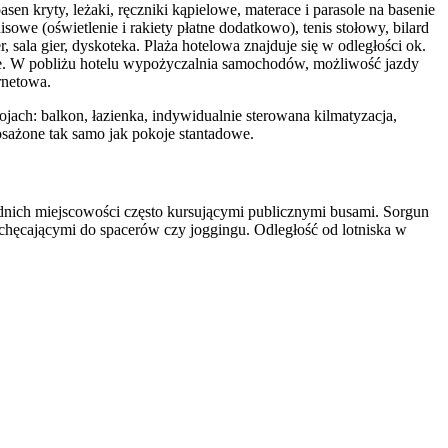
asen kryty, leżaki, ręczniki kąpielowe, materace i parasole na basenie
sowe (oświetlenie i rakiety płatne dodatkowo), tenis stołowy, bilard
r, sala gier, dyskoteka. Plaża hotelowa znajduje się w odległości ok.
nie. W pobliżu hotelu wypożyczalnia samochodów, możliwość jazdy
ernetowa.
h: balkon, łazienka, indywidualnie sterowana kilmatyzacja,
posażone tak samo jak pokoje stantadowe.
ednich miejscowości często kursującymi publicznymi busami. Sorgun
chęcającymi do spacerów czy joggingu. Odległość od lotniska w