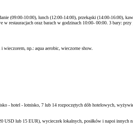
danie (09:00-10:00), lunch (12:00-14:00), przekąski (14:00-16:00), kaw
w restauracjach oraz barach w godzinach 10:00- 00:00. 3 bary: przy pl
k i wieczorem, np.: aqua aerobic, wieczorne show.
nisko - hotel - lotnisko, 7 lub 14 rozpoczętych dób hotelowych, wyżyw
ie 20 USD lub 15 EUR), wycieczek lokalnych, posiłków i napoi innych 