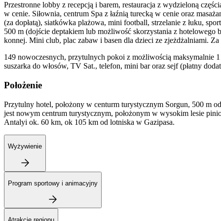
Przestronne lobby z recepcją i barem, restauracja z wydzieloną częścią
w cenie. Siłownia, centrum Spa z łaźnią turecką w cenie oraz masażam
(za dopłatą), siatkówka plażowa, mini football, strzelanie z łuku, spo
500 m (dojście deptakiem lub możliwość skorzystania z hotelowego 
konnej. Mini club, plac zabaw i basen dla dzieci ze zjeżdżalniami. Za
149 nowoczesnych, przytulnych pokoi z możliwością maksymalnie 1 
suszarka do włosów, TV Sat., telefon, mini bar oraz sejf (płatny do
Położenie
Przytulny hotel, położony w centurm turystycznym Sorgun, 500 m od 
jest nowym centrum turystycznym, położonym w wysokim lesie piniow
Antalyi ok. 60 km, ok 105 km od lotniska w Gazipasa.
Wyżywienie
Program sportowy i animacyjny
Atrakcje regionu