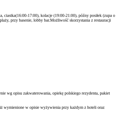
a, ciastka(16:00-17:00), kolacje (19:00-21:00), późny posiłek (zupa o
aży, przy basenie, lobby bar.Możliwość skorzystania z restauracji
ienie wg opisu zakwaterowania, opiekę polskiego rezydenta, pakiet
niż wymienione w opisie wyżywienia przy każdym z hoteli oraz