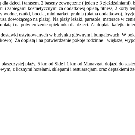
 dla dzieci i tarasem, 2 baseny zewnętrzne ( jeden z 3 zjeżdżalniami), b
i i zabiegami kosmetycznymi za dodatkową opłatą, fitness, 2 korty teni
rty wodne, rzutki, boccia, minimarket, pralnia (płatna dodatkowo), fryzje
busa dowożącego na plażę). Na plaży leżaki, parasole, materace w ce
 opłatą i na potwierdzenie opiekunka dla dzieci. Za dopłatą kafejka int
dostawki ustytuowanych w budynku glównym i bungalowach. W pokojac
datkowo). Za dopłatą i na potwierdzenie pokoje rodzinne - większe, wy
piaszczystej plaży, 5 km od Side i 1 km od Manavgat, dojazd do sąsi
ym, z licznymi hotelami, sklepami i restuaracjami oraz deptakiemi za