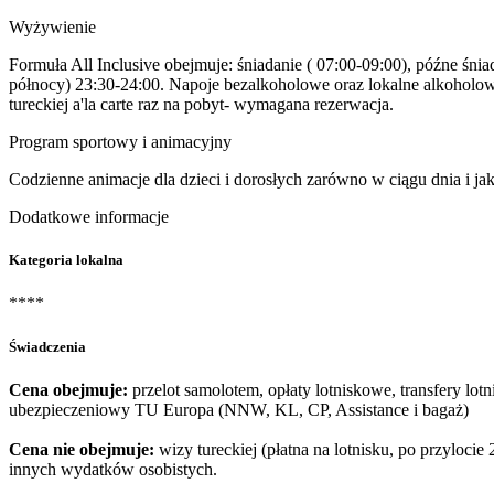
Wyżywienie
Formuła All Inclusive obejmuje: śniadanie ( 07:00-09:00), późne śnia
północy) 23:30-24:00. Napoje bezalkoholowe oraz lokalne alkoholowe 
tureckiej a'la carte raz na pobyt- wymagana rezerwacja.
Program sportowy i animacyjny
Codzienne animacje dla dzieci i dorosłych zarówno w ciągu dnia i ja
Dodatkowe informacje
Kategoria lokalna
****
Świadczenia
Cena obejmuje:
przelot samolotem, opłaty lotniskowe, transfery lot
ubezpieczeniowy TU Europa (NNW, KL, CP, Assistance i bagaż)
Cena nie obejmuje:
wizy tureckiej (płatna na lotnisku, po przyloc
innych wydatków osobistych.