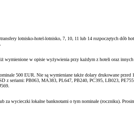
transfery lotnisko-hotel-lotnisko, 7, 10, 11 lub 14 rozpoczętych dób
.
niż wymienione w opisie wyżywienia przy każdym z hoteli oraz innyc
nominale 500 EUR. Nie są wymieniane także dolary drukowane przed 1
SD z seriami: PB063, MA383, PL647, PB240, PC395, LB023, PE755, 
J569.
lub za wycieczki lokalne banknotami o tym nominale (roczniku). Pros