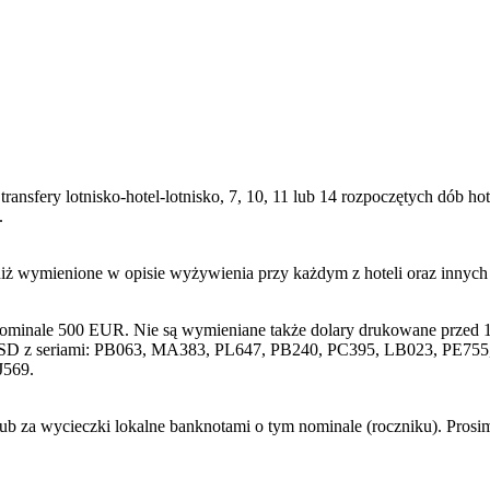
transfery lotnisko-hotel-lotnisko, 7, 10, 11 lub 14 rozpoczętych dób
.
niż wymienione w opisie wyżywienia przy każdym z hoteli oraz innyc
nominale 500 EUR. Nie są wymieniane także dolary drukowane przed 1
SD z seriami: PB063, MA383, PL647, PB240, PC395, LB023, PE755, 
J569.
lub za wycieczki lokalne banknotami o tym nominale (roczniku). Pros