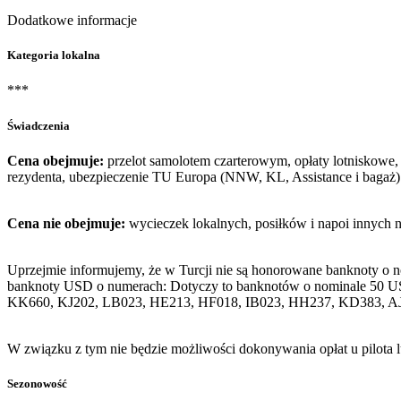
Dodatkowe informacje
Kategoria lokalna
***
Świadczenia
Cena obejmuje:
przelot samolotem czarterowym, opłaty lotniskowe, 
rezydenta, ubezpieczenie TU Europa (NNW, KL, Assistance i bagaż)
Cena nie obejmuje:
wycieczek lokalnych, posiłków i napoi innych 
Uprzejmie informujemy, że w Turcji nie są honorowane banknoty o 
banknoty USD o numerach: Dotyczy to banknotów o nominale 50 U
KK660, KJ202, LB023, HE213, HF018, IB023, HH237, KD383, A
W związku z tym nie będzie możliwości dokonywania opłat u pilota 
Sezonowość