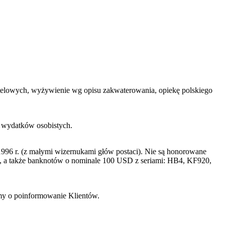
 hotelowych, wyżywienie wg opisu zakwaterowania, opiekę polskiego
h wydatków osobistych.
996 r. (z małymi wizernukami głów postaci). Nie są honorowane
a także banknotów o nominale 100 USD z seriami: HB4, KF920,
imy o poinformowanie Klientów.