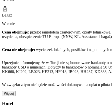
Bagaż
W cenie
Cena obejmuje:
przelot samolotem czarterowym, opłaty lotniskowe, 
rezydenta, ubezpieczenie TU Europa (NNW, KL, Assistance i bagaż)
Cena nie obejmuje:
wycieczek lokalnych, posiłków i napoi innych 
Uprzejmie informujemy, że w Turcji nie są honorowane banknoty o 
banknoty USD o numerach: Dotyczy to banknotów o nominale 50 U
KK660, KJ202, LB023, HE213, HF018, IB023, HH237, KD383, A
W związku z tym nie będzie możliwości dokonywania opłat u pilota 
Więcej
Hotel