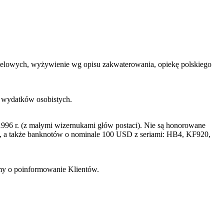
 hotelowych, wyżywienie wg opisu zakwaterowania, opiekę polskiego
h wydatków osobistych.
996 r. (z małymi wizernukami głów postaci). Nie są honorowane
a także banknotów o nominale 100 USD z seriami: HB4, KF920,
imy o poinformowanie Klientów.