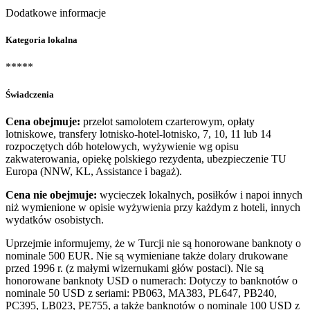
Dodatkowe informacje
Kategoria lokalna
*****
Świadczenia
Cena obejmuje:
przelot samolotem czarterowym, opłaty
lotniskowe, transfery lotnisko-hotel-lotnisko, 7, 10, 11 lub 14
rozpoczętych dób hotelowych, wyżywienie wg opisu
zakwaterowania, opiekę polskiego rezydenta, ubezpieczenie TU
Europa (NNW, KL, Assistance i bagaż).
Cena nie obejmuje:
wycieczek lokalnych, posiłków i napoi innych
niż wymienione w opisie wyżywienia przy każdym z hoteli, innych
wydatków osobistych.
Uprzejmie informujemy, że w Turcji nie są honorowane banknoty o
nominale 500 EUR. Nie są wymieniane także dolary drukowane
przed 1996 r. (z małymi wizernukami głów postaci). Nie są
honorowane banknoty USD o numerach: Dotyczy to banknotów o
nominale 50 USD z seriami: PB063, MA383, PL647, PB240,
PC395, LB023, PE755, a także banknotów o nominale 100 USD z