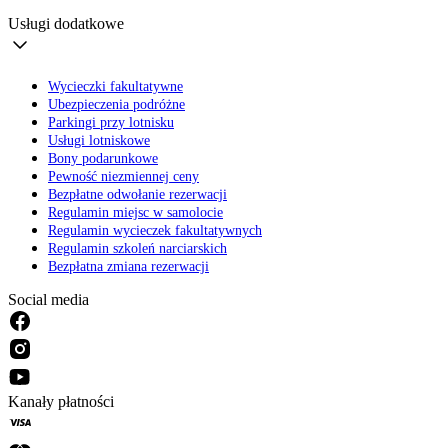
Usługi dodatkowe
Wycieczki fakultatywne
Ubezpieczenia podróżne
Parkingi przy lotnisku
Usługi lotniskowe
Bony podarunkowe
Pewność niezmiennej ceny
Bezpłatne odwołanie rezerwacji
Regulamin miejsc w samolocie
Regulamin wycieczek fakultatywnych
Regulamin szkoleń narciarskich
Bezpłatna zmiana rezerwacji
Social media
Kanały płatności