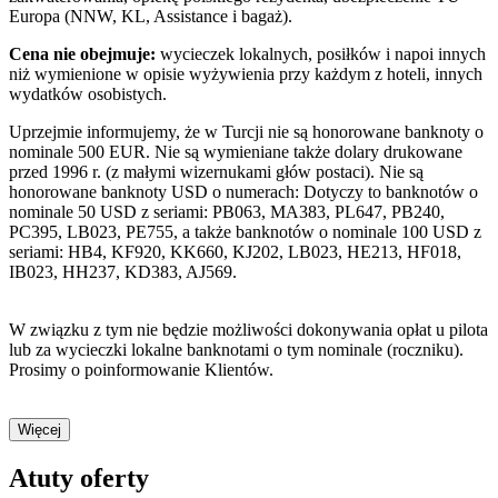
Europa (NNW, KL, Assistance i bagaż).
Cena nie obejmuje:
wycieczek lokalnych, posiłków i napoi innych
niż wymienione w opisie wyżywienia przy każdym z hoteli, innych
wydatków osobistych.
Uprzejmie informujemy, że w Turcji nie są honorowane banknoty o
nominale 500 EUR. Nie są wymieniane także dolary drukowane
przed 1996 r. (z małymi wizernukami głów postaci). Nie są
honorowane banknoty USD o numerach: Dotyczy to banknotów o
nominale 50 USD z seriami: PB063, MA383, PL647, PB240,
PC395, LB023, PE755, a także banknotów o nominale 100 USD z
seriami: HB4, KF920, KK660, KJ202, LB023, HE213, HF018,
IB023, HH237, KD383, AJ569.
W związku z tym nie będzie możliwości dokonywania opłat u pilota
lub za wycieczki lokalne banknotami o tym nominale (roczniku).
Prosimy o poinformowanie Klientów.
Więcej
Atuty oferty