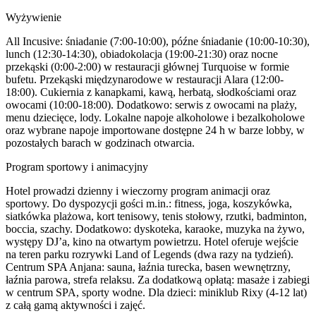
Wyżywienie
All Incusive: śniadanie (7:00-10:00), późne śniadanie (10:00-10:30),
lunch (12:30-14:30), obiadokolacja (19:00-21:30) oraz nocne
przekąski (0:00-2:00) w restauracji głównej Turquoise w formie
bufetu. Przekąski międzynarodowe w restauracji Alara (12:00-
18:00). Cukiernia z kanapkami, kawą, herbatą, słodkościami oraz
owocami (10:00-18:00). Dodatkowo: serwis z owocami na plaży,
menu dziecięce, lody. Lokalne napoje alkoholowe i bezalkoholowe
oraz wybrane napoje importowane dostępne 24 h w barze lobby, w
pozostałych barach w godzinach otwarcia.
Program sportowy i animacyjny
Hotel prowadzi dzienny i wieczorny program animacji oraz
sportowy. Do dyspozycji gości m.in.: fitness, joga, koszykówka,
siatkówka plażowa, kort tenisowy, tenis stołowy, rzutki, badminton,
boccia, szachy. Dodatkowo: dyskoteka, karaoke, muzyka na żywo,
występy DJ’a, kino na otwartym powietrzu. Hotel oferuje wejście
na teren parku rozrywki Land of Legends (dwa razy na tydzień).
Centrum SPA Anjana: sauna, łaźnia turecka, basen wewnętrzny,
łaźnia parowa, strefa relaksu. Za dodatkową opłatą: masaże i zabiegi
w centrum SPA, sporty wodne. Dla dzieci: miniklub Rixy (4-12 lat)
z całą gamą aktywności i zajęć.