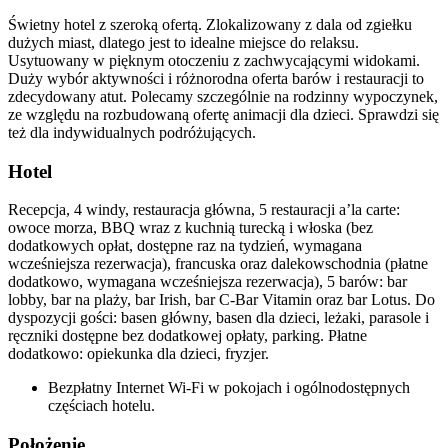
Świetny hotel z szeroką ofertą. Zlokalizowany z dala od zgiełku
dużych miast, dlatego jest to idealne miejsce do relaksu.
Usytuowany w pięknym otoczeniu z zachwycającymi widokami.
Duży wybór aktywności i różnorodna oferta barów i restauracji to
zdecydowany atut. Polecamy szczególnie na rodzinny wypoczynek,
ze względu na rozbudowaną ofertę animacji dla dzieci. Sprawdzi się
też dla indywidualnych podróżujących.
Hotel
Recepcja, 4 windy, restauracja główna, 5 restauracji a’la carte:
owoce morza, BBQ wraz z kuchnią turecką i włoska (bez
dodatkowych opłat, dostępne raz na tydzień, wymagana
wcześniejsza rezerwacja), francuska oraz dalekowschodnia (płatne
dodatkowo, wymagana wcześniejsza rezerwacja), 5 barów: bar
lobby, bar na plaży, bar Irish, bar C-Bar Vitamin oraz bar Lotus. Do
dyspozycji gości: basen główny, basen dla dzieci, leżaki, parasole i
ręczniki dostępne bez dodatkowej opłaty, parking. Płatne
dodatkowo: opiekunka dla dzieci, fryzjer.
Bezpłatny Internet Wi-Fi w pokojach i ogólnodostępnych
częściach hotelu.
Położenie