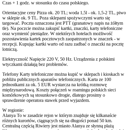
Czas + 1 godz. w stosunku do czasu polskiego.
Orientacyjne ceny Pizza ok. 20 TL; woda 1,5l - ok. 1,5-2 TL, piwo
w sklepie ok. 9 TL. Poza sklepami spożywczymi warto się
targować. Poczta oznaczona jest PTT (granatowy napis na żółtym
tle). Na poczcie można zakupić kartki, znaczki, karty telefoniczne
oraz wymienić pieniądze. W niektórych hotelach możliwość
pozostawienia kartek pocztowych zaopatrzonych w znaczek - w
recepcji. Kupując kartki warto od razu zadbać o znaczki na pocztę
lotniczą.
Elektryczność Napięcie 220 V, 50 Hz. Urządzenia z polskimi
wtyczkami działają bez problemów.
Telefony Karty telefoniczne można kupić w sklepach i kioskach w
pobliżu publicznych aparatów telefonicznych. Karta ze 100
jednostkami za ok. 5 EUR wystarcza na krótką rozmowę
międzynarodową. Koszty połączeń w roamingu polskich sieci
komórkowych są stosunkowo drogie, dlatego prosimy o
sprawdzenie operatora stawek przed wyjazdem.
W regionie:
Alanya To w zasadzie rejon w którym znajduje się kilkanaście
różnych kurortów, ciągnących się na długości ponad 50 km.
Centralną częścią Riwiery jest miasto Alanya ze słynną plażą