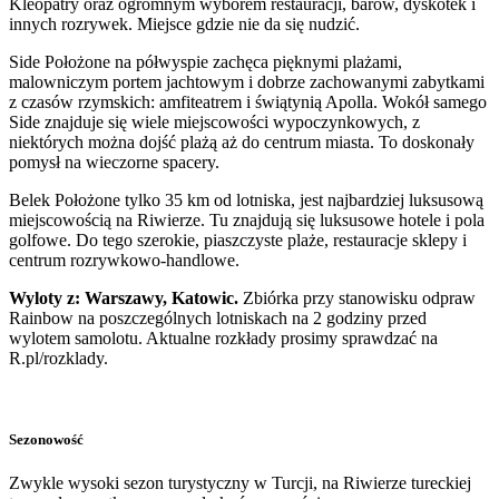
Kleopatry oraz ogromnym wyborem restauracji, barów, dyskotek i
innych rozrywek. Miejsce gdzie nie da się nudzić.
Side Położone na półwyspie zachęca pięknymi plażami,
malowniczym portem jachtowym i dobrze zachowanymi zabytkami
z czasów rzymskich: amfiteatrem i świątynią Apolla. Wokół samego
Side znajduje się wiele miejscowości wypoczynkowych, z
niektórych można dojść plażą aż do centrum miasta. To doskonały
pomysł na wieczorne spacery.
Belek Położone tylko 35 km od lotniska, jest najbardziej luksusową
miejscowością na Riwierze. Tu znajdują się luksusowe hotele i pola
golfowe. Do tego szerokie, piaszczyste plaże, restauracje sklepy i
centrum rozrywkowo-handlowe.
Wyloty z: Warszawy, Katowic.
Zbiórka przy stanowisku odpraw
Rainbow na poszczególnych lotniskach na 2 godziny przed
wylotem samolotu. Aktualne rozkłady prosimy sprawdzać na
R.pl/rozklady.
Sezonowość
Zwykle wysoki sezon turystyczny w Turcji, na Riwierze tureckiej