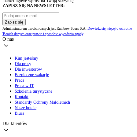
marketingowe wprost na Twoją skrzynkę,
ZAPISZ SIĘ NA NEWSLETTER:
Zapisz się
Administratorem Twoich danych jest Rainbow Tours S.A.
Dowiedz się więcej o ochronie
Twoich danych oraz prawie i sposobie wycofania zgody
.
O nas
Kim jesteśmy
Dla prasy
Dla inwestorów
Bezpieczne wakacje
Praca
Praca w IT
Szkolenia turystyczne
Kontakt
Standardy Ochrony Małoletnich
Nasze hotele
Biura
Dla klientów