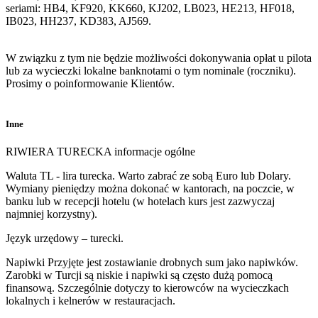
seriami: HB4, KF920, KK660, KJ202, LB023, HE213, HF018,
IB023, HH237, KD383, AJ569.
W związku z tym nie będzie możliwości dokonywania opłat u pilota
lub za wycieczki lokalne banknotami o tym nominale (roczniku).
Prosimy o poinformowanie Klientów.
Inne
RIWIERA TURECKA informacje ogólne
Waluta TL - lira turecka. Warto zabrać ze sobą Euro lub Dolary.
Wymiany pieniędzy można dokonać w kantorach, na poczcie, w
banku lub w recepcji hotelu (w hotelach kurs jest zazwyczaj
najmniej korzystny).
Język urzędowy – turecki.
Napiwki Przyjęte jest zostawianie drobnych sum jako napiwków.
Zarobki w Turcji są niskie i napiwki są często dużą pomocą
finansową. Szczególnie dotyczy to kierowców na wycieczkach
lokalnych i kelnerów w restauracjach.