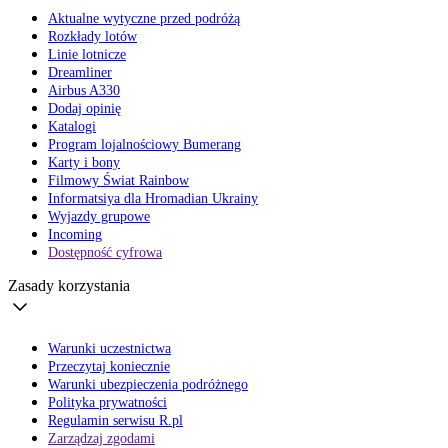
Aktualne wytyczne przed podróżą
Rozkłady lotów
Linie lotnicze
Dreamliner
Airbus A330
Dodaj opinię
Katalogi
Program lojalnościowy Bumerang
Karty i bony
Filmowy Świat Rainbow
Informatsiya dla Hromadian Ukrainy
Wyjazdy grupowe
Incoming
Dostępność cyfrowa
Zasady korzystania
Warunki uczestnictwa
Przeczytaj koniecznie
Warunki ubezpieczenia podróżnego
Polityka prywatności
Regulamin serwisu R.pl
Zarządzaj zgodami