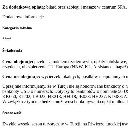
Za dodatkową opłatą:
bilard oraz zabiegi i masaże w centrum SPA.
Dodatkowe informacje
Kategoria lokalna
****
Świadczenia
Cena obejmuje:
przelot samolotem czarterowym, opłaty lotniskowe, 
rezydenta, ubezpieczenie TU Europa (NNW, KL, Assistance i bagaż)
Cena nie obejmuje:
wycieczek lokalnych, posiłków i napoi innych 
Uprzejmie informujemy, że w Turcji nie są honorowane banknoty o 
banknoty USD o numerach: Dotyczy to banknotów o nominale 50 U
KK660, KJ202, LB023, HE213, HF018, IB023, HH237, KD383, A
W związku z tym nie będzie możliwości dokonywania opłat u pilota 
Sezonowość
Zwykle wysoki sezon turystyczny w Turcji, na Riwierze tureckiej tr