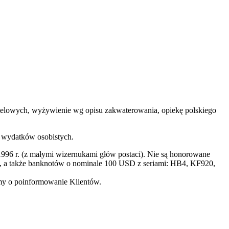
 hotelowych, wyżywienie wg opisu zakwaterowania, opiekę polskiego
h wydatków osobistych.
996 r. (z małymi wizernukami głów postaci). Nie są honorowane
a także banknotów o nominale 100 USD z seriami: HB4, KF920,
imy o poinformowanie Klientów.