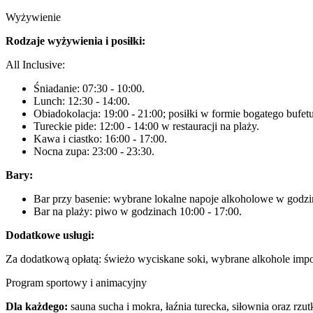
Wyżywienie
Rodzaje wyżywienia i posiłki:
All Inclusive:
Śniadanie: 07:30 - 10:00.
Lunch: 12:30 - 14:00.
Obiadokolacja: 19:00 - 21:00; posiłki w formie bogatego bufetu
Tureckie pide: 12:00 - 14:00 w restauracji na plaży.
Kawa i ciastko: 16:00 - 17:00.
Nocna zupa: 23:00 - 23:30.
Bary:
Bar przy basenie: wybrane lokalne napoje alkoholowe w godzi
Bar na plaży: piwo w godzinach 10:00 - 17:00.
Dodatkowe usługi:
Za dodatkową opłatą: świeżo wyciskane soki, wybrane alkohole imp
Program sportowy i animacyjny
Dla każdego:
sauna sucha i mokra, łaźnia turecka, siłownia oraz rzutk