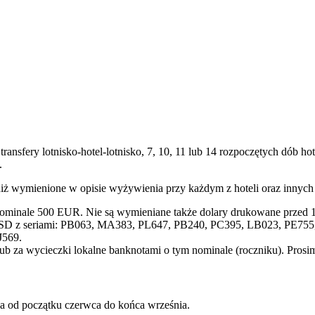
transfery lotnisko-hotel-lotnisko, 7, 10, 11 lub 14 rozpoczętych dób
.
niż wymienione w opisie wyżywienia przy każdym z hoteli oraz innyc
nominale 500 EUR. Nie są wymieniane także dolary drukowane przed 1
SD z seriami: PB063, MA383, PL647, PB240, PC395, LB023, PE755, 
J569.
lub za wycieczki lokalne banknotami o tym nominale (roczniku). Pros
wa od początku czerwca do końca września.