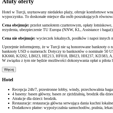
Atuty oferty
Hotel w Turcji, usytuowany niedaleko plaży, oferuje komfortowe wn
wypoczynku. To doskonałe miejsce dla osób poszukujących równow
Cena obejmuje:
przelot samolotem czarterowym, opłaty lotniskowe, 
rezydenta, ubezpieczenie TU Europa (NNW, KL, Assistance i bagaż)
Cena nie obejmuje:
wycieczek lokalnych, posiłków i napoi innych 
Uprzejmie informujemy, że w Turcji nie są honorowane banknoty o 
banknoty USD o numerach: Dotyczy to banknotów o nominale 50 U
KK660, KJ202, LB023, HE213, HF018, IB023, HH237, KD383, A
W związku z tym nie będzie możliwości dokonywania opłat u pilota 
Więcej
Hotel
Recepcja 24h/7, przestronne lobby, windy, przechowalnia bagaż
4 baseny: basen główny, basen ze zjeżdżalnią, brodzik dla dzi
Atrakcje dla dzieci: brodzik.
Restauracje: restauracja główna serwująca dania kuchni lokalnej
Dodatkowo płatne: wypożyczalnia samochodów, pralnia, lekarz