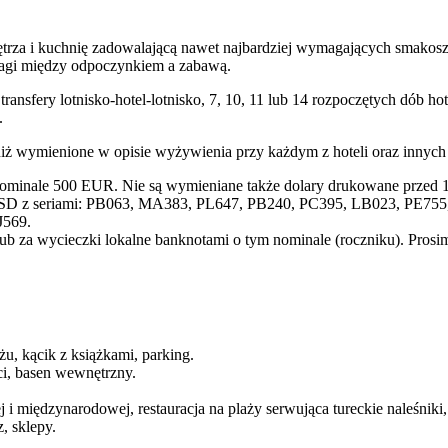
ętrza i kuchnię zadowalającą nawet najbardziej wymagających smakosz
agi między odpoczynkiem a zabawą.
transfery lotnisko-hotel-lotnisko, 7, 10, 11 lub 14 rozpoczętych dób
.
niż wymienione w opisie wyżywienia przy każdym z hoteli oraz innyc
nominale 500 EUR. Nie są wymieniane także dolary drukowane przed 1
SD z seriami: PB063, MA383, PL647, PB240, PC395, LB023, PE755, 
J569.
lub za wycieczki lokalne banknotami o tym nominale (roczniku). Pros
u, kącik z książkami, parking.
eci, basen wewnętrzny.
 i międzynarodowej, restauracja na plaży serwująca tureckie naleśniki, 
, sklepy.