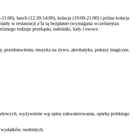
11:00), lunch (12:30-14:00), kolacja (19:00-21:00) i późna kolacja
obiady w restauracji a’la są bezpłatne (wymagana wcześniejsza
różnego rodzaju przekąski, naleśniki, lody i owoce.
azy, przedstawienia, muzyka na żywo, akrobatyka, pokazy magiczne,
 hotelowych, wyżywienie wg opisu zakwaterowania, opiekę polskiego
h wydatków osobistych.