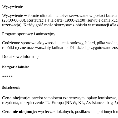
Wyżywienie
Wyżywienie w formie ultra all inclusive serwowane w postaci bufetu w
(23:00-06:00). Restauracja a’la carte (19:00-21:00) serwuje dania ku
rezerwacja). Każdy gość może skorzystać z obiadu w restauracji a’la 
Program sportowy i animacyjny
Codzienne sportowe aktywności tj. tenis stołowy, bilard, piłka wodn
robótki ręczne oraz warsztaty kulinarne. Dla dzieci przygotowane zost
Dodatkowe informacje
Kategoria lokalna
*****
Świadczenia
Cena obejmuje:
przelot samolotem czarterowym, opłaty lotniskowe, 
rezydenta, ubezpieczenie TU Europa (NNW, KL, Assistance i bagaż)
Cena nie obejmuje:
wycieczek lokalnych, posiłków i napoi innych 