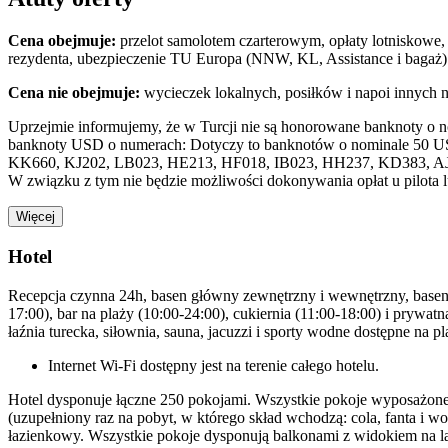
Cena obejmuje:
przelot samolotem czarterowym, opłaty lotniskowe, 
rezydenta, ubezpieczenie TU Europa (NNW, KL, Assistance i bagaż)
Cena nie obejmuje:
wycieczek lokalnych, posiłków i napoi innych 
Uprzejmie informujemy, że w Turcji nie są honorowane banknoty o 
banknoty USD o numerach: Dotyczy to banknotów o nominale 50 U
KK660, KJ202, LB023, HE213, HF018, IB023, HH237, KD383, A
W związku z tym nie będzie możliwości dokonywania opłat u pilota 
Więcej
Hotel
Recepcja czynna 24h, basen główny zewnętrzny i wewnętrzny, basen z d
17:00), bar na plaży (10:00-24:00), cukiernia (11:00-18:00) i prywatn
łaźnia turecka, siłownia, sauna, jacuzzi i sporty wodne dostępne na pl
Internet Wi-Fi dostępny jest na terenie całego hotelu.
Hotel dysponuje łączne 250 pokojami. Wszystkie pokoje wyposażone s
(uzupełniony raz na pobyt, w którego skład wchodzą: cola, fanta i wo
łazienkowy. Wszystkie pokoje dysponują balkonami z widokiem na l