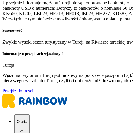
Uprzejmie informujemy, że w Turcji nie są honorowane banknoty o 
banknoty USD o numerach: Dotyczy to banknotów o nominale 50 U
KK660, KJ202, LB023, HE213, HF018, IB023, HH237, KD383, A
W związku z tym nie będzie możliwości dokonywania opłat u pilota 
Sezonowość
Zwykle wysoki sezon turystyczny w Turcji, na Riwierze tureckiej tr
Informacje o przepisach wjazdowych
Turcja
Wjazd na terytorium Turcji jest możliwy na podstawie paszportu b
pierwszego wjazdu do Turcji, czyli 60 dni dłużej niż dozwolony ok
Przejdź do treści
Oferta