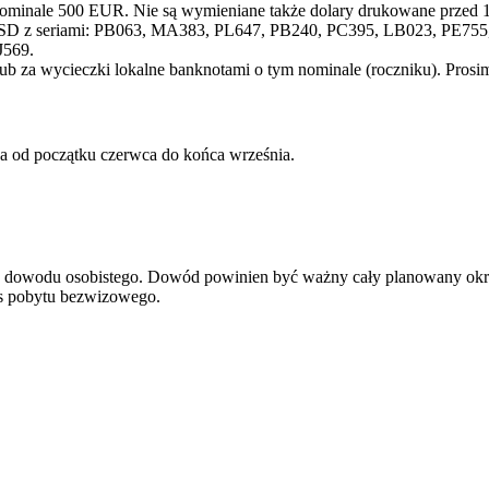
nominale 500 EUR. Nie są wymieniane także dolary drukowane przed 1
SD z seriami: PB063, MA383, PL647, PB240, PC395, LB023, PE755, 
J569.
lub za wycieczki lokalne banknotami o tym nominale (roczniku). Pros
wa od początku czerwca do końca września.
ądź dowodu osobistego. Dowód powinien być ważny cały planowany okr
res pobytu bezwizowego.