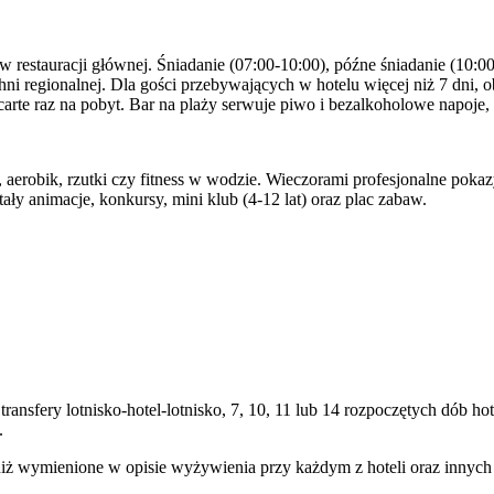
 restauracji głównej. Śniadanie (07:00-10:00), późne śniadanie (10:00-
chni regionalnej. Dla gości przebywających w hotelu więcej niż 7 dni, 
carte raz na pobyt. Bar na plaży serwuje piwo i bezalkoholowe napoje, 
a, aerobik, rzutki czy fitness w wodzie. Wieczorami profesjonalne pok
ały animacje, konkursy, mini klub (4-12 lat) oraz plac zabaw.
transfery lotnisko-hotel-lotnisko, 7, 10, 11 lub 14 rozpoczętych dób
.
niż wymienione w opisie wyżywienia przy każdym z hoteli oraz innyc