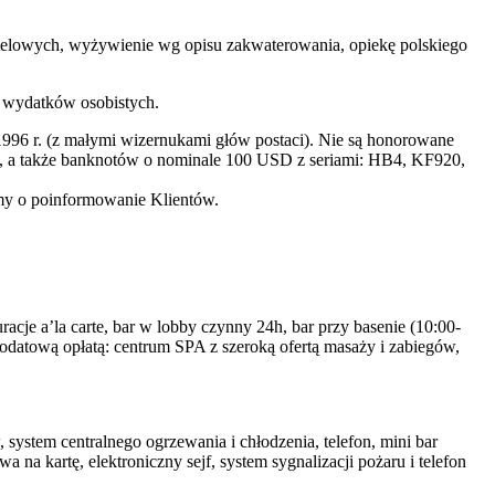
 hotelowych, wyżywienie wg opisu zakwaterowania, opiekę polskiego
h wydatków osobistych.
996 r. (z małymi wizernukami głów postaci). Nie są honorowane
a także banknotów o nominale 100 USD z seriami: HB4, KF920,
imy o poinformowanie Klientów.
acje a’la carte, bar w lobby czynny 24h, bar przy basenie (10:00-
a dodatową opłatą: centrum SPA z szeroką ofertą masaży i zabiegów,
ystem centralnego ogrzewania i chłodzenia, telefon, mini bar
na kartę, elektroniczny sejf, system sygnalizacji pożaru i telefon