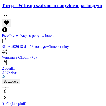
Turcja - W kraju szafranem i anyżkiem pachnącym
Przedłuż wakacje o pobyt w hotelu
31.08.2026 (8 dni / 7 noclegów)
inne terminy
Warszawa Chopin
(+3)
2 posiłki
2 578
zł/os.
Szczegóły
5.9/6
(12 opinii)