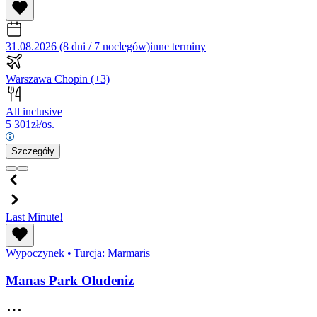
31.08.2026 (8 dni / 7 noclegów)
inne terminy
Warszawa Chopin
(+3)
All inclusive
5 301
zł/os.
Szczegóły
Last Minute!
Wypoczynek
•
Turcja: Marmaris
Manas Park Oludeniz