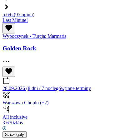
5.6/6
(95 opinii)
Last Minute!
Wypoczynek
•
Turcja: Marmaris
Golden Rock
28.09.2026 (8 dni / 7 noclegów)
inne terminy
Warszawa Chopin
(+2)
All inclusive
3 670
zł/os.
Szczegóły