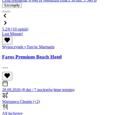
Cena regularna:
4 046
zł
Najniższa cena z 30 dni: 3 546 zł
Szczegóły
5.2/6
(10 opinii)
Last Minute!
Wypoczynek
•
Turcja: Marmaris
Faros Premium Beach Hotel
28.09.2026 (8 dni / 7 noclegów)
inne terminy
Warszawa Chopin
(+2)
All inclusive