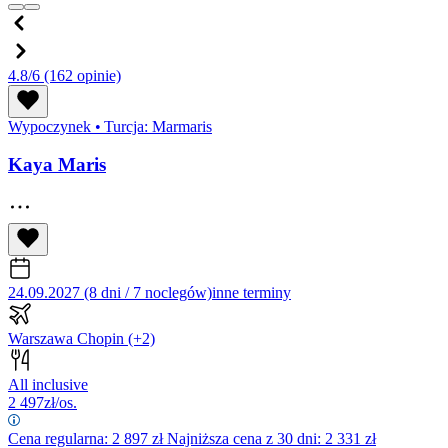
4.8/6
(162 opinie)
Wypoczynek
•
Turcja: Marmaris
Kaya Maris
24.09.2027 (8 dni / 7 noclegów)
inne terminy
Warszawa Chopin
(+2)
All inclusive
2 497
zł/os.
Cena regularna:
2 897
zł
Najniższa cena z 30 dni: 2 331 zł