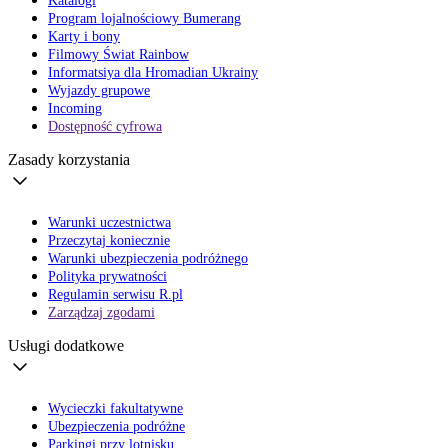
Katalogi
Program lojalnościowy Bumerang
Karty i bony
Filmowy Świat Rainbow
Informatsiya dla Hromadian Ukrainy
Wyjazdy grupowe
Incoming
Dostępność cyfrowa
Zasady korzystania
Warunki uczestnictwa
Przeczytaj koniecznie
Warunki ubezpieczenia podróżnego
Polityka prywatności
Regulamin serwisu R.pl
Zarządzaj zgodami
Usługi dodatkowe
Wycieczki fakultatywne
Ubezpieczenia podróżne
Parkingi przy lotnisku