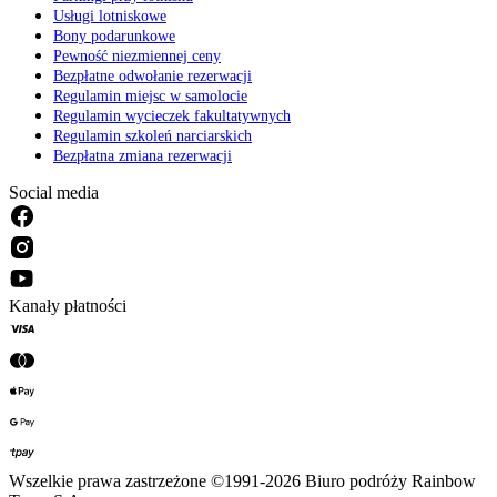
Usługi lotniskowe
Bony podarunkowe
Pewność niezmiennej ceny
Bezpłatne odwołanie rezerwacji
Regulamin miejsc w samolocie
Regulamin wycieczek fakultatywnych
Regulamin szkoleń narciarskich
Bezpłatna zmiana rezerwacji
Social media
Kanały płatności
Wszelkie prawa zastrzeżone ©1991-2026 Biuro podróży Rainbow