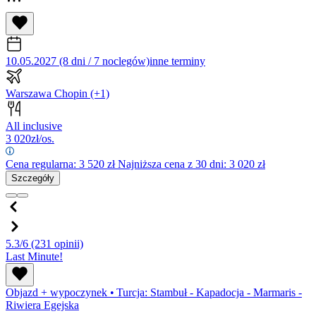
10.05.2027 (8 dni / 7 noclegów)
inne terminy
Warszawa Chopin
(+1)
All inclusive
3 020
zł/os.
Cena regularna:
3 520
zł
Najniższa cena z 30 dni: 3 020 zł
Szczegóły
5.3/6
(231 opinii)
Last Minute!
Objazd + wypoczynek
•
Turcja: Stambuł - Kapadocja - Marmaris -
Riwiera Egejska