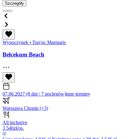
Szczegóły
Wypoczynek
•
Turcja: Marmaris
Belcekum Beach
07.06.2027 (8 dni / 7 noclegów)
inne terminy
Warszawa Chopin
(+3)
All inclusive
3 546
zł/os.