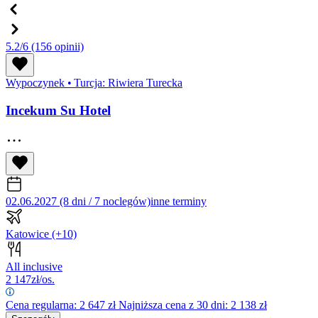
5.2/6
(156 opinii)
Wypoczynek
•
Turcja: Riwiera Turecka
Incekum Su Hotel
02.06.2027 (8 dni / 7 noclegów)
inne terminy
Katowice
(+10)
All inclusive
2 147
zł/os.
Cena regularna:
2 647
zł
Najniższa cena z 30 dni: 2 138 zł