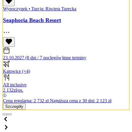
Wypoczynek
•
Turcja: Riwiera Turecka
Seaphoria Beach Resort
23.10.2027 (8 dni / 7 noclegów)
inne terminy
Katowice
(+4)
All inclusive
2 132
zł/os.
Cena regularna:
2 732
zł
Najniższa cena z 30 dni: 2 123 zł
Szczegóły