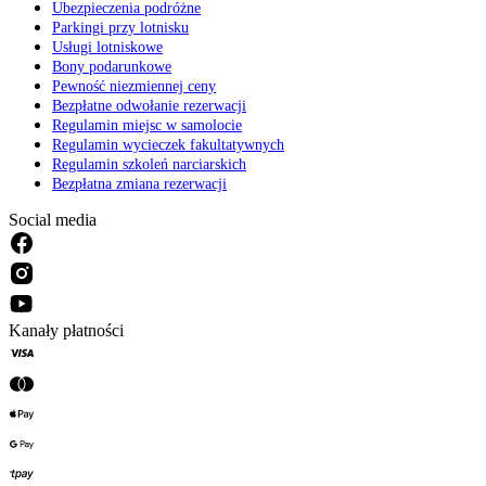
Ubezpieczenia podróżne
Parkingi przy lotnisku
Usługi lotniskowe
Bony podarunkowe
Pewność niezmiennej ceny
Bezpłatne odwołanie rezerwacji
Regulamin miejsc w samolocie
Regulamin wycieczek fakultatywnych
Regulamin szkoleń narciarskich
Bezpłatna zmiana rezerwacji
Social media
Kanały płatności