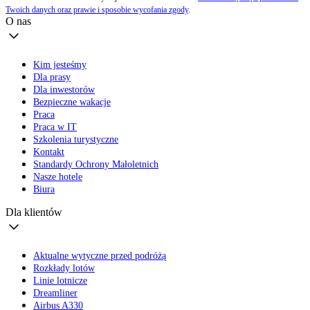
Twoich danych oraz prawie i sposobie wycofania zgody
.
O nas
Kim jesteśmy
Dla prasy
Dla inwestorów
Bezpieczne wakacje
Praca
Praca w IT
Szkolenia turystyczne
Kontakt
Standardy Ochrony Małoletnich
Nasze hotele
Biura
Dla klientów
Aktualne wytyczne przed podróżą
Rozkłady lotów
Linie lotnicze
Dreamliner
Airbus A330