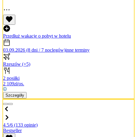
Przedłuż wakacje o pobyt w hotelu
03.09.2026 (8 dni / 7 noclegów)
inne terminy
Rzeszów
(+5)
2 posiłki
2 109
zł/os.
Szczegóły
4.5/6
(133 opinie)
Bestseller