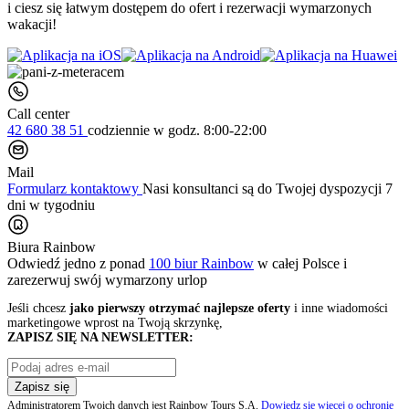
i ciesz się łatwym dostępem do ofert i rezerwacji wymarzonych
wakacji!
Call center
42 680 38 51
codziennie
w godz. 8:00-22:00
Mail
Formularz kontaktowy
Nasi konsultanci są do Twojej dyspozycji 7
dni w tygodniu
Biura Rainbow
Odwiedź jedno z ponad
100 biur Rainbow
w całej Polsce i
zarezerwuj swój
wymarzony urlop
Jeśli chcesz
jako pierwszy otrzymać najlepsze oferty
i inne wiadomości
marketingowe wprost na Twoją skrzynkę,
ZAPISZ SIĘ NA NEWSLETTER:
Zapisz się
Administratorem Twoich danych jest Rainbow Tours S.A.
Dowiedz się więcej o ochronie