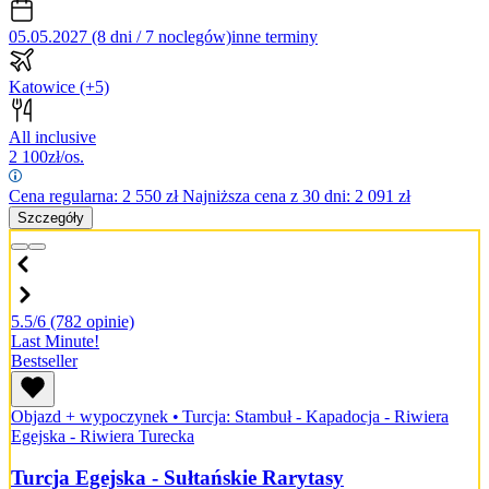
05.05.2027 (8 dni / 7 noclegów)
inne terminy
Katowice
(+5)
All inclusive
2 100
zł/os.
Cena regularna:
2 550
zł
Najniższa cena z 30 dni: 2 091 zł
Szczegóły
5.5/6
(782 opinie)
Last Minute!
Bestseller
Objazd + wypoczynek
•
Turcja: Stambuł - Kapadocja - Riwiera
Egejska - Riwiera Turecka
Turcja Egejska - Sułtańskie Rarytasy