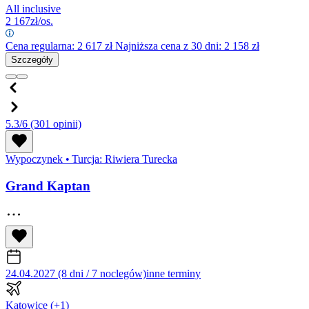
All inclusive
2 167
zł/os.
Cena regularna:
2 617
zł
Najniższa cena z 30 dni: 2 158 zł
Szczegóły
5.3/6
(301 opinii)
Wypoczynek
•
Turcja: Riwiera Turecka
Grand Kaptan
24.04.2027 (8 dni / 7 noclegów)
inne terminy
Katowice
(+1)