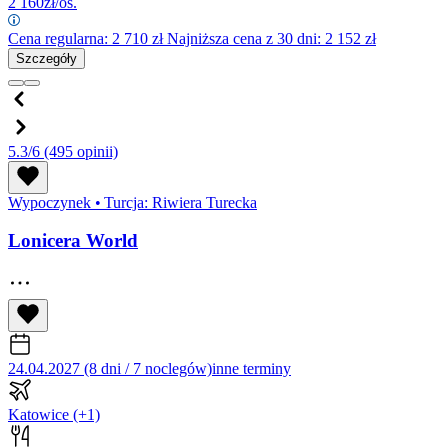
2 160
zł/os.
Cena regularna:
2 710
zł
Najniższa cena z 30 dni: 2 152 zł
Szczegóły
5.3/6
(495 opinii)
Wypoczynek
•
Turcja: Riwiera Turecka
Lonicera World
24.04.2027 (8 dni / 7 noclegów)
inne terminy
Katowice
(+1)