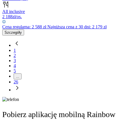
All inclusive
2 188
zł/os.
Cena regularna:
2 588
zł
Najniższa cena z 30 dni: 2 179 zł
Szczegóły
1
2
3
4
5
...
26
Pobierz aplikację mobilną Rainbow