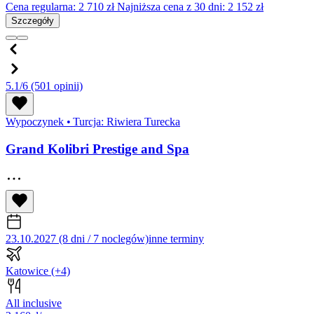
Cena regularna:
2 710
zł
Najniższa cena z 30 dni: 2 152 zł
Szczegóły
5.1/6
(501 opinii)
Wypoczynek
•
Turcja: Riwiera Turecka
Grand Kolibri Prestige and Spa
23.10.2027 (8 dni / 7 noclegów)
inne terminy
Katowice
(+4)
All inclusive