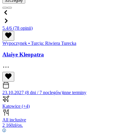
Szczegóły
5.4/6
(78 opinii)
Wypoczynek
•
Turcja: Riwiera Turecka
Alaiye Kleopatra
23.10.2027 (8 dni / 7 noclegów)
inne terminy
Katowice
(+4)
All inclusive
2 160
zł/os.